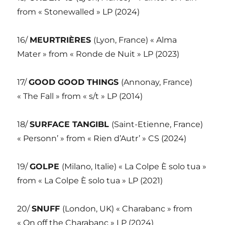
from « Stonewalled » LP (2024)
16/
MEURTRIÈRES
(Lyon, France) « Alma
Mater » from « Ronde de Nuit » LP (2023)
17/
GOOD GOOD THINGS
(Annonay, France)
« The Fall » from « s/t » LP (2014)
18/
SURFACE TANGIBL
(Saint-Etienne, France)
« Personn’ » from « Rien d’Autr’ » CS (2024)
19/
GOLPE
(Milano, Italie) « La Colpe È solo tua »
from « La Colpe È solo tua » LP (2021)
20/
SNUFF
(London, UK) « Charabanc » from
« On off the Charabanc » LP (2024)