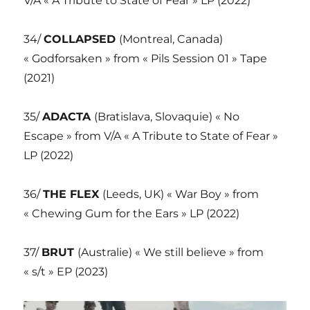
V/A « A Tribute to State of Fear » LP (2022)
34/
COLLAPSED
(Montreal, Canada)
« Godforsaken » from « Pils Session 01 » Tape
(2021)
35/
ADACTA
(Bratislava, Slovaquie) « No
Escape » from V/A « A Tribute to State of Fear »
LP (2022)
36/
THE FLEX
(Leeds, UK) « War Boy » from
« Chewing Gum for the Ears » LP (2022)
37/
BRUT
(Australie) « We still believe » from
« s/t » EP (2023)