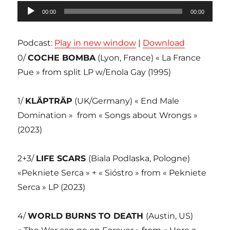
Lecteur
00:00
00:00
audio
Podcast:
Play in new window
|
Download
0/
COCHE BOMBA
(Lyon, France) « La France
Pue » from split LP w/Enola Gay (1995)
1/
KLÄPTRÄP
(UK/Germany) « End Male
Domination »
from « Songs about Wrongs »
(2023)
2+3/
LIFE SCARS
(Biala Podlaska, Pologne)
«Pekniete Serca » + « Sióstro » from « Pekniete
Serca » LP (2023)
4/
WORLD BURNS TO DEATH
(Austin, US)