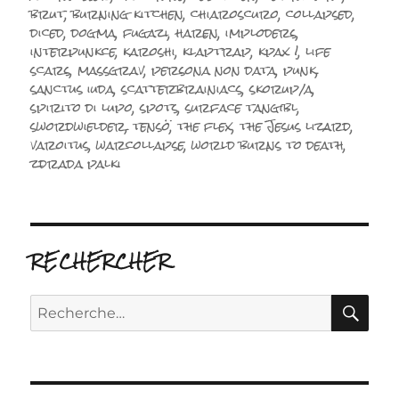
brut
,
burning kitchen
,
chiaroscuro
,
collapsed
,
diced
,
dogma
,
fugazi
,
haren
,
imploders
,
interpunkce
,
karoshi
,
klaptrap
,
kpax !
,
life
scars
,
massgrav
,
persona non data
,
punk
,
sanctus iuda
,
scatterbrainiacs
,
skorup/a
,
spirito di lupo
,
spots
,
surface tangibl
,
swordwielder
,
tensö
,
the flex
,
the Jesus lizard
,
varoitus
,
warcollapse
,
world burns to death
,
zdrada palki
RECHERCHER
RE
Recherche
pour :