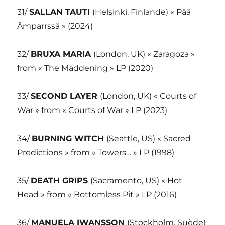
31/
SALLAN TAUTI
(Helsinki, Finlande) « Pää
Ämparrssä » (2024)
32/
BRUXA MARIA
(London, UK) « Zaragoza »
from « The Maddening » LP (2020)
33/
SECOND LAYER
(London, UK) « Courts of
War » from « Courts of War » LP (2023)
34/
BURNING WITCH
(Seattle, US) « Sacred
Predictions » from « Towers… » LP (1998)
35/
DEATH GRIPS
(Sacramento, US) « Hot
Head » from « Bottomless Pit » LP (2016)
36/
MANUELA IWANSSON
(Stockholm, Suède)