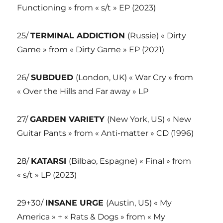
Functioning » from « s/t » EP (2023)
25/
TERMINAL ADDICTION
(Russie) « Dirty
Game » from « Dirty Game » EP (2021)
26/
SUBDUED
(London, UK) « War Cry » from
« Over the Hills and Far away » LP
27/
GARDEN VARIETY
(New York, US) « New
Guitar Pants » from « Anti-matter » CD (1996)
28/
KATARSI
(Bilbao, Espagne) « Final » from
« s/t » LP (2023)
29+30/
INSANE URGE
(Austin, US) « My
America » + « Rats & Dogs » from « My