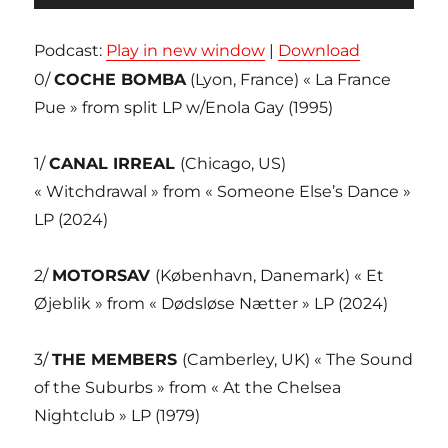
audio
Podcast:
Play in new window
|
Download
0/
COCHE BOMBA
(Lyon, France) « La France
Pue » from split LP w/Enola Gay (1995)
1/
CANAL IRREAL
(Chicago, US)
« Witchdrawal » from « Someone Else’s Dance »
LP (2024)
2/
MOTORSAV
(København, Danemark) « Et
Øjeblik » from « Dødsløse Nætter » LP (2024)
3/
THE MEMBERS
(Camberley, UK) « The Sound
of the Suburbs » from « At the Chelsea
Nightclub » LP (1979)