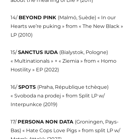
about the meaning of Life » (2011)
14/
BEYOND PINK
(Malmö, Suède) « In our
Hearts we’re puking » from « The New Black »
LP (2010)
15/
SANCTUS IUDA
(Bialystok, Pologne)
« Multinationals » + « Ziemia » from « Homo
Hostility » EP (2022)
16/
SPOTS
(Praha, République tchèque)
« Svoboda na prodej » from Split LP w/
Interpunkce (2019)
17/
PERSONA NON DATA
(Groningen, Pays-
Bas) « Hate Cops Love Pigs » from split LP w/