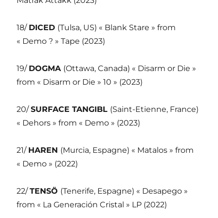
Matrak Attakk (2023)
18/
DICED
(Tulsa, US) « Blank Stare » from
« Demo ? » Tape (2023)
19/
DOGMA
(Ottawa, Canada) « Disarm or Die »
from « Disarm or Die » 10 » (2023)
20/
SURFACE TANGIBL
(Saint-Etienne, France)
« Dehors » from « Demo » (2023)
21/
HAREN
(Murcia, Espagne) « Matalos » from
« Demo » (2022)
22/
TENSÖ
(Tenerife, Espagne) « Desapego »
from « La Generación Cristal » LP (2022)