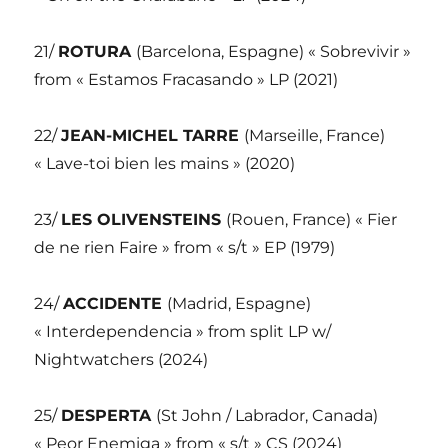
21/
ROTURA
(Barcelona, Espagne) « Sobrevivir »
from « Estamos Fracasando » LP (2021)
22/
JEAN-MICHEL TARRE
(Marseille, France)
« Lave-toi bien les mains » (2020)
23/
LES OLIVENSTEINS
(Rouen, France) « Fier
de ne rien Faire » from « s/t » EP (1979)
24/
ACCIDENTE
(Madrid, Espagne)
« Interdependencia » from split LP w/
Nightwatchers (2024)
25/
DESPERTA
(St John / Labrador, Canada)
« Peor Enemiga » from « s/t » CS (2024)