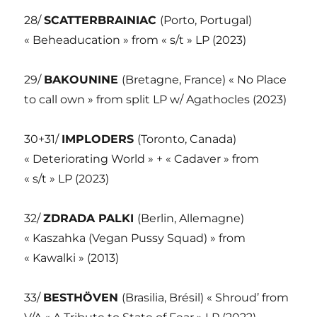
28/
SCATTERBRAINIAC
(Porto, Portugal)
« Beheaducation » from « s/t » LP (2023)
29/
BAKOUNINE
(Bretagne, France) « No Place
to call own » from split LP w/ Agathocles (2023)
30+31/
IMPLODERS
(Toronto, Canada)
« Deteriorating World » + « Cadaver » from
« s/t » LP (2023)
32/
ZDRADA PALKI
(Berlin, Allemagne)
« Kaszahka (Vegan Pussy Squad) » from
« Kawalki » (2013)
33/
BESTHÖVEN
(Brasilia, Brésil) « Shroud’ from