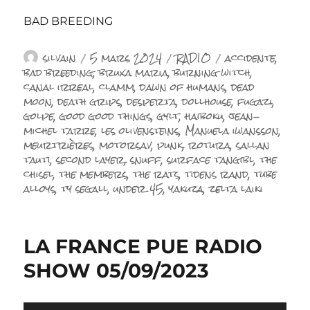
BAD BREEDING
Auteur
Publié
Catégories
Étiquettes
silvain
5 mars 2024
RADIO
accidente
,
le
bad breeding
,
bruxa maria
,
burning witch
,
canal irreal
,
clamm
,
dawn of humans
,
dead
moon
,
death grips
,
desperta
,
dollhouse
,
fugazi
,
golpe
,
good good things
,
gylt
,
haiboku
,
jean-
michel tarre
,
les olivensteins
,
Manuela iwansson
,
meurtrières
,
motorsav
,
punk
,
rotura
,
sallan
tauti
,
second layer
,
snuff
,
surface tangibl
,
the
chisel
,
the members
,
the rats
,
tidens rand
,
tube
alloys
,
ty segall
,
under 45
,
yakuza
,
zelta laiki
LA FRANCE PUE RADIO
SHOW 05/09/2023