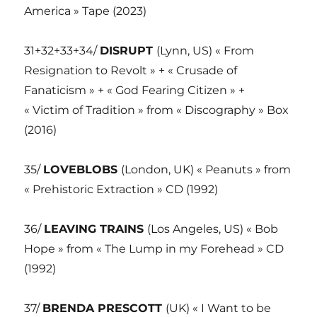
America » Tape (2023)
31+32+33+34/
DISRUPT
(Lynn, US) « From
Resignation to Revolt » + « Crusade of
Fanaticism » + « God Fearing Citizen » +
« Victim of Tradition » from « Discography » Box
(2016)
35/
LOVEBLOBS
(London, UK) « Peanuts » from
« Prehistoric Extraction » CD (1992)
36/
LEAVING TRAINS
(Los Angeles, US) « Bob
Hope » from « The Lump in my Forehead » CD
(1992)
37/
BRENDA PRESCOTT
(UK) « I Want to be