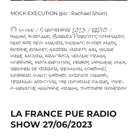
MOCK EXECUTION (pic : Rachael Shorr)
Auteur
Publié
Catégories
Étiquette
silvain
5 septembre 2023
RADIO
le
basuko
,
birdland
,
Brenda Prescott
,
commando
,
dead bob
,
devil master
,
disrupt
,
divided minds
,
enzyme
,
epaulet
,
garden variety
,
gas
,
insane
urge
,
katarsi
,
krav boca
,
leaving trains
,
loveblobs
,
mock execution
,
pegboy
,
physique
,
punk
,
regimen de terror
,
revulsion
,
schedule1
,
sievehead
,
slant
,
subdued
,
surface tangibl
,
terminal addiction
,
the rochdale fairies
,
type-
o-negative
,
unspkble
,
uranus
,
zlodzieje rowerow
LA FRANCE PUE RADIO
SHOW 27/06/2023