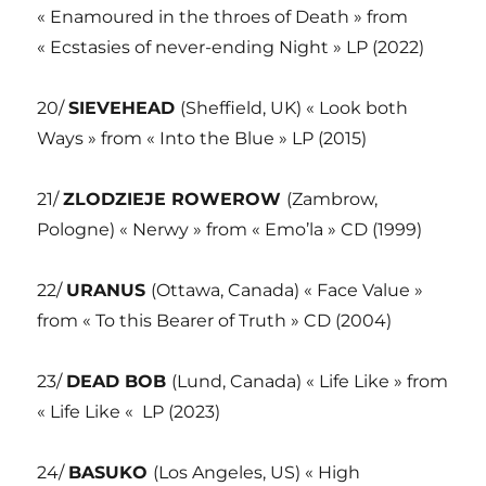
« Enamoured in the throes of Death » from
« Ecstasies of never-ending Night » LP (2022)
20/
SIEVEHEAD
(Sheffield, UK) « Look both
Ways » from « Into the Blue » LP (2015)
21/
ZLODZIEJE ROWEROW
(Zambrow,
Pologne) « Nerwy » from « Emo’la » CD (1999)
22/
URANUS
(Ottawa, Canada) « Face Value »
from « To this Bearer of Truth » CD (2004)
23/
DEAD BOB
(Lund, Canada) « Life Like » from
« Life Like « LP (2023)
24/
BASUKO
(Los Angeles, US) « High