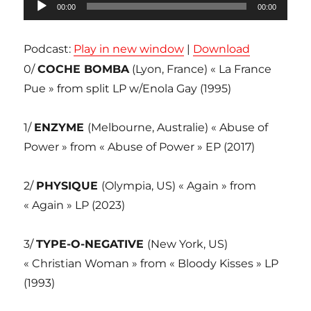
Lecteur
00:00
00:00
audio
Podcast:
Play in new window
|
Download
0/
COCHE BOMBA
(Lyon, France) « La France
Pue » from split LP w/Enola Gay (1995)
1/
ENZYME
(Melbourne, Australie) « Abuse of
Power » from « Abuse of Power » EP (2017)
2/
PHYSIQUE
(Olympia, US) « Again » from
« Again » LP (2023)
3/
TYPE-O-NEGATIVE
(New York, US)
« Christian Woman » from « Bloody Kisses » LP
(1993)