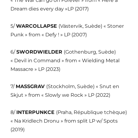
« The War can go on Forever » from « Here a
Dream dies every day »LP (2017)
5/
WARCOLLAPSE
(Västervik, Suède) « Stoner
Punk » from « Defy ! » LP (2007)
6/
SWORDWIELDER
(Gothenburg, Suède)
« Devil in Command » from « Wielding Metal
Massacre » LP (2023)
7/
MASSGRAV
(Stockholm, Suède) « Snut en
Skjut » from « Slowly we Rock » LP (2022)
8/
INTERPUNKCE
(Praha, République tchèque)
« Na Kridlech Dronu » from split LP w/ Spots
(2019)