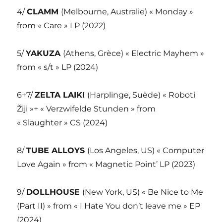
4/
CLAMM
(Melbourne, Australie) « Monday »
from « Care » LP (2022)
5/
YAKUZA
(Athens, Grèce) « Electric Mayhem »
from « s/t » LP (2024)
6+7/
ZELTA LAIKI
(Harplinge, Suède) « Roboti
Žiji »+ « Verzwifelde Stunden » from
« Slaughter » CS (2024)
8/
TUBE ALLOYS
(Los Angeles, US) « Computer
Love Again » from « Magnetic Point’ LP (2023)
9/
DOLLHOUSE
(New York, US) « Be Nice to Me
(Part II) » from « I Hate You don’t leave me » EP
(2024)