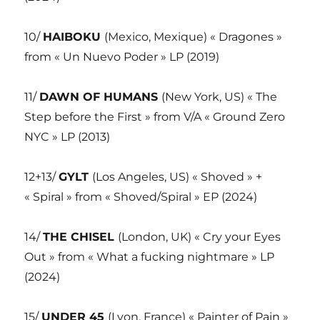
10/
HAIBOKU
(Mexico, Mexique) « Dragones »
from « Un Nuevo Poder » LP (2019)
11/
DAWN OF HUMANS
(New York, US) « The
Step before the First » from V/A « Ground Zero
NYC » LP (2013)
12+13/
GYLT
(Los Angeles, US) « Shoved » +
« Spiral » from « Shoved/Spiral » EP (2024)
14/
THE CHISEL
(London, UK) « Cry your Eyes
Out » from « What a fucking nightmare » LP
(2024)
15/
UNDER 45
(Lyon, France) « Painter of Pain »