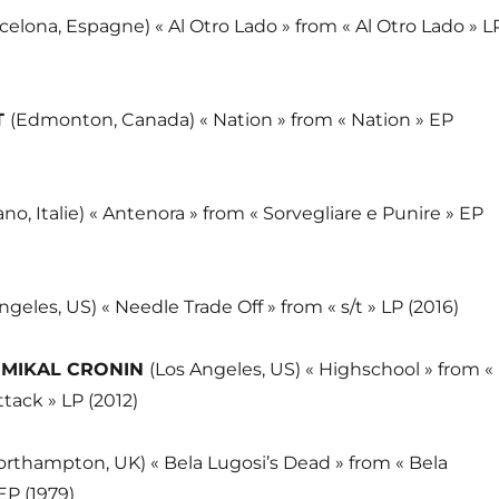
celona, Espagne) « Al Otro Lado » from « Al Otro Lado » L
T
(Edmonton, Canada) « Nation » from « Nation » EP
ano, Italie) « Antenora » from « Sorvegliare e Punire » EP
ngeles, US) « Needle Trade Off » from « s/t » LP (2016)
& MIKAL CRONIN
(Los Angeles, US) « Highschool » from «
tack » LP (2012)
orthampton, UK) « Bela Lugosi’s Dead » from « Bela
EP (1979)