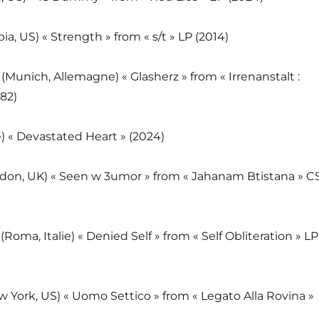
ia, US) « Strength » from « s/t » LP (2014)
O
(Munich, Allemagne) « Glasherz » from « Irrenanstalt :
982)
) « Devastated Heart » (2024)
don, UK) « Seen w 3umor » from « Jahanam Btistana » C
K
(Roma, Italie) « Denied Self » from « Self Obliteration » LP
w York, US) « Uomo Settico » from « Legato Alla Rovina »