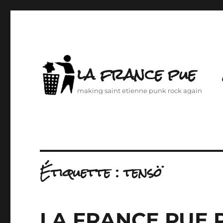
la france pue
making saint etienne punk rock again
Étiquette :
tensö
LA FRANCE PUE