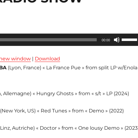
Utilisez
00:00
les
flèches
n new window
|
Download
haut/ba
BA
(Lyon, France) « La France Pue » from split LP w/Enola
pour
augmen
ou
n, Allemagne) « Hungry Ghosts » from « s/t » LP (2024)
diminue
le
(New York, US) « Red Tunes » from « Demo » (2022)
volume
(Linz, Autriche) « Doctor » from « One lousy Demo » (2023