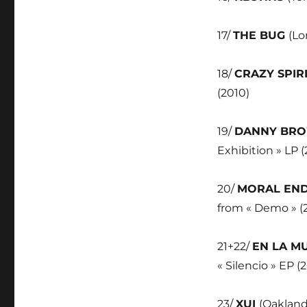
17/
THE BUG
(Lo
18/
CRAZY SPIR
(2010)
19/
DANNY BR
Exhibition » LP (
20/
MORAL EN
from « Demo » (
21+22/
EN LA M
« Silencio » EP (
23/
XUI
(Oakland