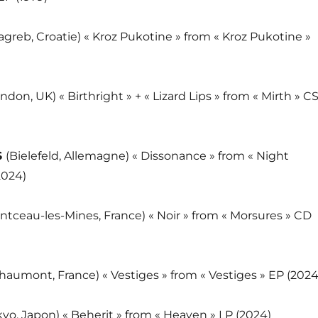
agreb, Croatie) « Kroz Pukotine » from « Kroz Pukotine »
ndon, UK) « Birthright » + « Lizard Lips » from « Mirth » C
S
(Bielefeld, Allemagne) « Dissonance » from « Night
2024)
ntceau-les-Mines, France) « Noir » from « Morsures » CD
haumont, France) « Vestiges » from « Vestiges » EP (2024
kyo, Japon) « Beherit » from « Heaven » LP (2024)