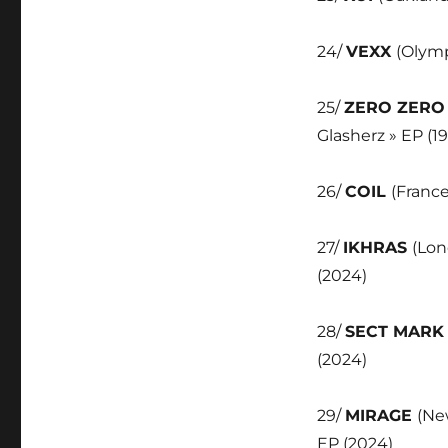
24/
VEXX
(Olymp
25/
ZERO ZER
Glasherz » EP (1
26/
COIL
(France
27/
IKHRAS
(Lon
(2024)
28/
SECT MAR
(2024)
29/
MIRAGE
(Ne
EP (2024)