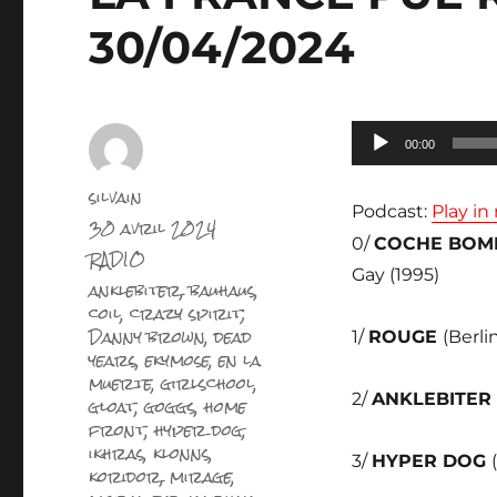
30/04/2024
Lecteur
00:00
audio
Auteur
silvain
Podcast:
Play i
Publié
30 avril 2024
le
0/
COCHE BOM
Catégories
RADIO
Gay (1995)
Étiquettes
anklebiter
,
bauhaus
,
coil
,
crazy spirit;
Danny brown
,
dead
1/
ROUGE
(Berli
years
,
ekymose
,
en la
muerte
,
girlschool
,
2/
ANKLEBITER
gloat
,
goggs
,
home
front
,
hyper dog
,
ikhras
,
klonns
,
3/
HYPER DOG
koridor
,
mirage
,