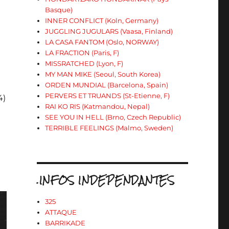
Basque)
INNER CONFLICT (Koln, Germany)
JUGGLING JUGULARS (Vaasa, Finland)
LA CASA FANTOM (Oslo, NORWAY)
LA FRACTION (Paris, F)
MISSRATCHED (Lyon, F)
MY MAN MIKE (Seoul, South Korea)
ORDEN MUNDIAL (Barcelona, Spain)
PERVERS ET TRUANDS (St-Etienne, F)
4)
RAI KO RIS (Katmandou, Nepal)
SEE YOU IN HELL (Brno, Czech Republic)
TERRIBLE FEELINGS (Malmo, Sweden)
.INFOS INDEPENDANTES
325
ATTAQUE
BARRIKADE