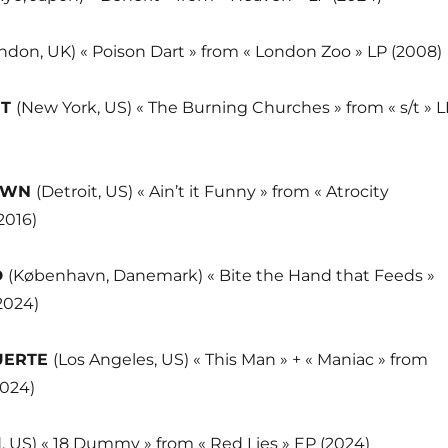
ndon, UK) « Poison Dart » from « London Zoo » LP (2008)
IT
(New York, US) « The Burning Churches » from « s/t » L
OWN
(Detroit, US) « Ain’t it Funny » from « Atrocity
2016)
D
(København, Danemark) « Bite the Hand that Feeds »
2024)
UERTE
(Los Angeles, US) « This Man » + « Maniac » from
2024)
, US) « 18 Dummy » from « Red Lies » EP (2024)