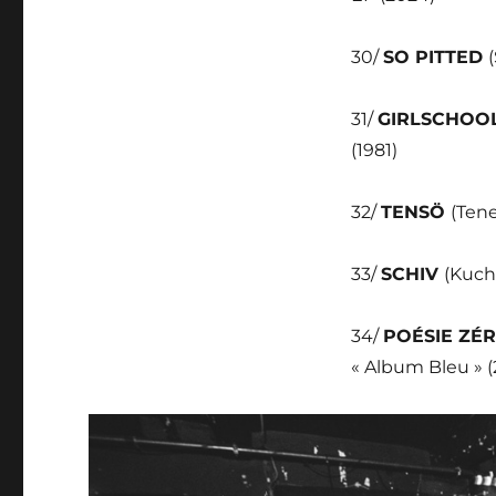
30/
SO PITTED
31/
GIRLSCHOO
(1981)
32/
TENSÖ
(Tene
33/
SCHIV
(Kuch
34/
POÉSIE ZÉ
« Album Bleu » (