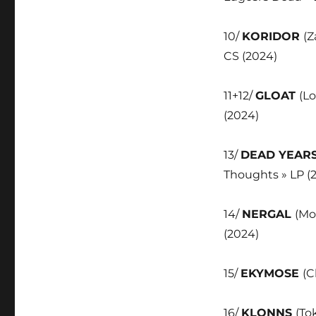
10/
KORIDOR
(Z
CS (2024)
11+12/
GLOAT
(Lo
(2024)
13/
DEAD YEAR
Thoughts » LP (
14/
NERGAL
(Mo
(2024)
15/
EKYMOSE
(C
16/
KLONNS
(To