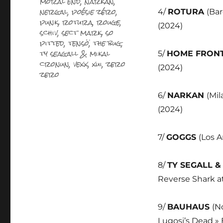
moral end
,
narkan
,
nergal
,
poésie zéro
,
4/
ROTURA
(Bar
punk
,
rotura
,
rouge
,
(2024)
schiv
,
sect mark
,
so
pitted
,
tensö
,
the bug
,
ty seagall & mikal
5/
HOME FRON
cronun
,
vexx
,
xui
,
zero
(2024)
zero
6/
NARKAN
(Mil
(2024)
7/
GOGGS
(Los A
8/
TY SEGALL 
Reverse Shark at
9/
BAUHAUS
(N
Lugosi’s Dead » 