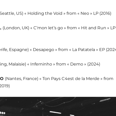
(Seattle, US) « Holding the Void » from « Neo » LP (2016)
L
(London, UK) « C’mon let’s go » from « Hit and Run » LP
rife, Espagne) « Desapego » from « La Patatela » EP (202
ing, Malaisie) « Inferninho » from « Demo » (2024)
RO
(Nantes, France) « Ton Pays C4est de la Merde » from
2019)