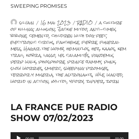
SWEEPING PROMISES
Auteur
Publié
Catégories
Étiquettes
silvain
16 mai 2023
RADIO
a culture
le
of killing
,
allusion; Jackie mitoo
,
anti-cimex
,
bibione
,
cemento
,
children with dog feet
,
electronic circus
,
faucheuse
,
fiebre
,
funeral
mess
,
Hagar the womb
,
heimatlos
,
hez
,
kaaos
,
kem
trail
,
kobra
,
lasso
,
les calamités
,
pandemix
,
perp walk
,
phosphore
,
prince jammy
,
punk
,
slow worries
,
smierc
,
sweeping promises
,
terror y miseria
,
the astronauts
,
völe
,
wasted
,
world in action
,
xylitol
,
yfory
,
zipper
,
zorn
LA FRANCE PUE RADIO
SHOW 07/02/2023
Lecteur
00:00
00:00