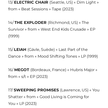
13/
ELECTRIC CHAIR
(Seattle, US) « Dim Light »
from « Beat Sessions » Tape (2023)
14/
THE EXPLODER
(Richmond, US) « The
Survivor » from « West End Kids Crusade » EP
(1999)
15/
LEIAH
(Gävle, Suède) « Last Part of the
Dance » from « Mood Shifting Tones » LP (1999)
16/
MEGOT
(Bordeaux, France) « Hubris Major »
from « s/t » EP (2023)
17/
SWEEPING PROMISES
(Lawrence, US) « You
Shatter » from « Good Living is Coming for
You » LP (2023)