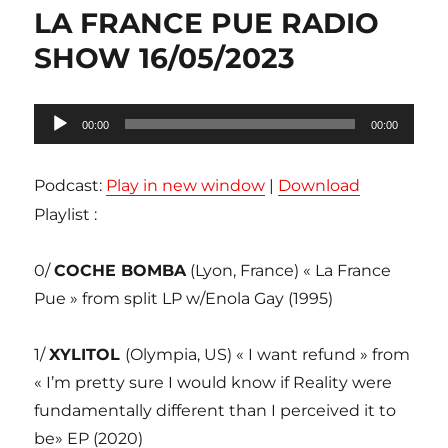
LA FRANCE PUE RADIO
SHOW 16/05/2023
Lecteur
00:00
00:00
audio
Podcast:
Play in new window
|
Download
Playlist :
0/
COCHE BOMBA
(Lyon, France) « La France
Pue » from split LP w/Enola Gay (1995)
1/
XYLITOL
(Olympia, US) « I want refund » from
« I’m pretty sure I would know if Reality were
fundamentally different than I perceived it to
be» EP (2020)