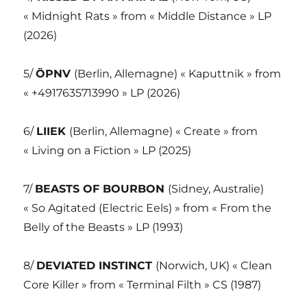
« Midnight Rats » from « Middle Distance » LP
(2026)
5/
ÖPNV
(Berlin, Allemagne) « Kaputtnik » from
« +4917635713990 » LP (2026)
6/
LIIEK
(Berlin, Allemagne) « Create » from
« Living on a Fiction » LP (2025)
7/
BEASTS OF BOURBON
(Sidney, Australie)
« So Agitated (Electric Eels) » from « From the
Belly of the Beasts » LP (1993)
8/
DEVIATED INSTINCT
(Norwich, UK) « Clean
Core Killer » from « Terminal Filth » CS (1987)