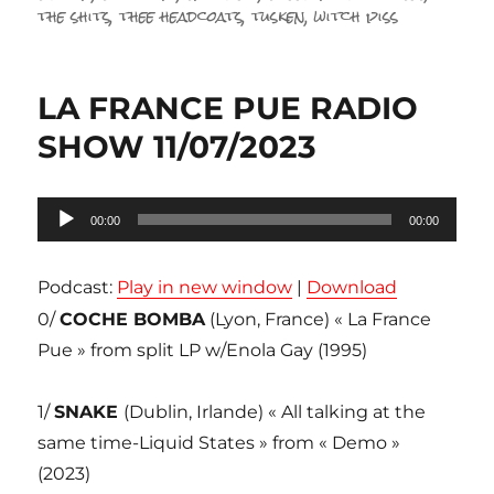
the shits
,
thee headcoats
,
tusken
,
witch piss
LA FRANCE PUE RADIO
SHOW 11/07/2023
Lecteur
00:00
00:00
audio
Podcast:
Play in new window
|
Download
0/
COCHE BOMBA
(Lyon, France) « La France
Pue » from split LP w/Enola Gay (1995)
1/
SNAKE
(Dublin, Irlande) « All talking at the
same time-Liquid States » from « Demo »
(2023)