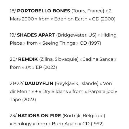
18/
PORTOBELLO BONES
(Tours, France) « 2
Mars 2000 » from « Eden on Earth » CD (2000)
19/
SHADES APART
(Bridgewater, US) « Hiding
Place » from « Seeing Things » CD (1997)
20/
REMDIK
(Zilina, Slovaquie) « Jadina Sanca »
from « s/t » EP (2023)
21+22/
DAUDYFLIN
(Reykjavik, Islande) « Von
dir Menn » + « Dry Sildans » from « Parparaljod »
Tape (2023)
23/
NATIONS ON FIRE
(Kortrijk, Belgique)
« Ecology » from « Burn Again » CD (1992)