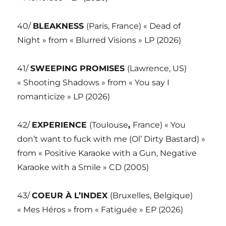
40/
BLEAKNESS
(Paris, France) « Dead of
Night » from « Blurred Visions » LP (2026)
41/
SWEEPING PROMISES
(Lawrence, US)
« Shooting Shadows » from « You say I
romanticize » LP (2026)
42/
EXPERIENCE
(Toulouse
,
France) « You
don’t want to fuck with me (Ol’ Dirty Bastard) »
from « Positive Karaoke with a Gun, Negative
Karaoke with a Smile » CD (2005)
43/
COEUR À L’INDEX
(Bruxelles, Belgique)
« Mes Héros » from « Fatiguée » EP (2026)