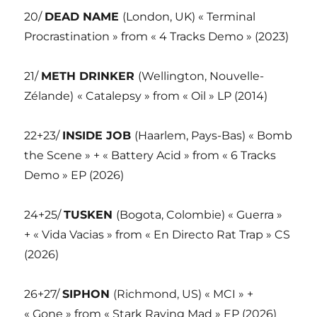
20/
DEAD NAME
(London, UK) « Terminal
Procrastination » from « 4 Tracks Demo » (2023)
21/
METH DRINKER
(Wellington, Nouvelle-
Zélande)
« Catalepsy » from « Oil » LP (2014)
22+23/
INSIDE JOB
(Haarlem, Pays-Bas) « Bomb
the Scene » + « Battery Acid » from « 6 Tracks
Demo » EP (2026)
24+25/
TUSKEN
(Bogota, Colombie) « Guerra »
+ « Vida Vacias » from « En Directo Rat Trap » CS
(2026)
26+27/
SIPHON
(Richmond, US) « MCI » +
« Gone » from « Stark Raving Mad » EP (2026)