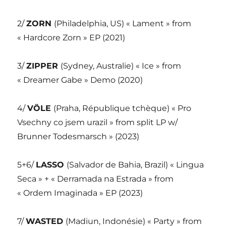
2/
ZORN
(Philadelphia, US) « Lament » from
« Hardcore Zorn » EP (2021)
3/
ZIPPER
(Sydney, Australie) « Ice » from
« Dreamer Gabe » Demo (2020)
4/
VÖLE
(Praha, République tchèque) « Pro
Vsechny co jsem urazil » from split LP w/
Brunner Todesmarsch » (2023)
5+6/
LASSO
(Salvador de Bahia, Brazil) « Lingua
Seca » + « Derramada na Estrada » from
« Ordem Imaginada » EP (2023)
7/
WASTED
(Madiun, Indonésie) « Party » from