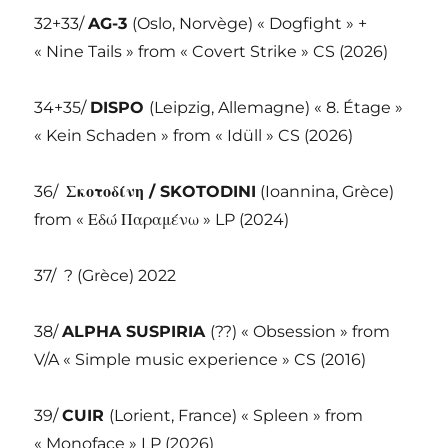
32+33/
AG-3
(Oslo, Norvège) « Dogfight » +
« Nine Tails » from « Covert Strike » CS (2026)
34+35/
DISPO
(Leipzig, Allemagne) « 8. Étage »
« Kein Schaden » from « Idüll » CS (2026)
36/
Σκοτοδίνη / SKOTODINI
(Ioannina, Grèce)
from «
Εδώ Παραμένω » LP (2024)
37/
? (Grèce) 2022
38/
ALPHA SUSPIRIA
(??) « Obsession » from
V/A « Simple music experience » CS (2016)
39/
CUIR
(Lorient, France) « Spleen » from
« Monoface » LP (2026)