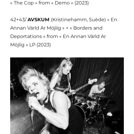
« The Cop » from « Demo » (2023)
42+43/
AVSKUM
(Kristinehamm, Suède) « En
Annan Värld Ar Möjlig » + « Borders and
Deportations » from « En Annan Värld Ar
Möjlig » LP (2023)