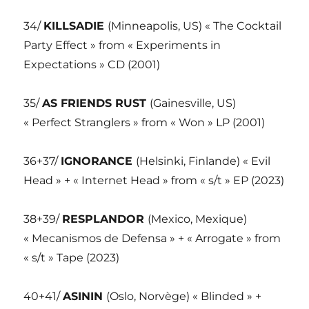
34/
KILLSADIE
(Minneapolis, US) « The Cocktail
Party Effect » from « Experiments in
Expectations » CD (2001)
35/
AS FRIENDS RUST
(Gainesville, US)
« Perfect Stranglers » from « Won » LP (2001)
36+37/
IGNORANCE
(Helsinki, Finlande) « Evil
Head » + « Internet Head » from « s/t » EP (2023)
38+39/
RESPLANDOR
(Mexico, Mexique)
« Mecanismos de Defensa » + « Arrogate » from
« s/t » Tape (2023)
40+41/
ASININ
(Oslo, Norvège) « Blinded » +