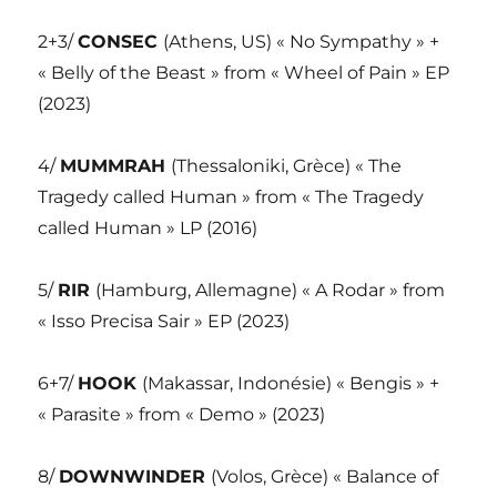
2+3/
CONSEC
(Athens, US) « No Sympathy » +
« Belly of the Beast » from « Wheel of Pain » EP
(2023)
4/
MUMMRAH
(Thessaloniki, Grèce) « The
Tragedy called Human » from « The Tragedy
called Human » LP (2016)
5/
RIR
(Hamburg, Allemagne) « A Rodar » from
« Isso Precisa Sair » EP (2023)
6+7/
HOOK
(Makassar, Indonésie) « Bengis » +
« Parasite » from « Demo » (2023)
8/
DOWNWINDER
(Volos, Grèce) « Balance of