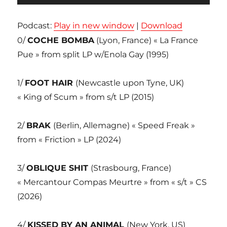
audio
Podcast:
Play in new window
|
Download
0/
COCHE BOMBA
(Lyon, France) « La France
Pue » from split LP w/Enola Gay (1995)
1/
FOOT HAIR
(Newcastle upon Tyne, UK)
« King of Scum » from s/t LP (2015)
2/
BRAK
(Berlin, Allemagne) « Speed Freak »
from « Friction » LP (2024)
3/
OBLIQUE SHIT
(Strasbourg, France)
« Mercantour Compas Meurtre » from « s/t » CS
(2026)
4/
KISSED BY AN ANIMAL
(New York, US)