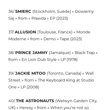
36/
SMIERC
(Stockholm, Suède) « Dowiemy
Się » from « Prawda » EP (2023)
37/
ALLUSION
(Toulouse, France) « Monde
Moderne » from « Demo » Tape (2023)
38/
PRINCE JAMMY
(Jamaïque) « Black Trap »
from « En Lion Dub Style » LP (1978)
39/
JACKIE MITOO
(Toronto, Canada) « Wall
Street » from « The Keyboard King at Studio
One » LP (2008)
40/
THE ASTRONAUTS
(Welwyn Garden City,
UK) « Heresy » from « When you’re not so