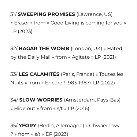
31/
SWEEPING PROMISES
(Lawrence, US)
« Eraser » from « Good Living is coming for you »
LP (2023)
32/
HAGAR THE WOMB
(London, UK) « Hated
by the Daily Mail » from « Agitate » LP (2021)
33/
LES CALAMITÉS
(Paris, France) « Toutes les
Nuits » from « Encore ! 1983-1987» LP (2022)
34/
SLOW WORRIES
(Amsterdam, Pays-Bas)
« Hide out » from « s/t » LP (2016)
35/
YFORY
(Berlin, Allemagne) « Chwaer Pwy
? » from « s/t » EP (2023)