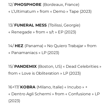
12/
PHOSPHORE
(Bordeaux, France)
« L’Ultimatum » from « Demo » Tape (2023)
13/
FUNERAL MESS
(Tbilissi, Georgie)
« Renegade » from « s/t » EP (2023)
14/
HEZ
(Panama) « No Quiero Trabajar » from
« Panamaniacs » LP (2023)
15/
PANDEMIX
(Boston, US) « Dead Celebrities »
from « Love is Obliteration » LP (2023)
16+17/
KOBRA
(Milano, Italie) « Incubo » +
« Dentro Agli Schermi » from « Confusione » LP
(2023)