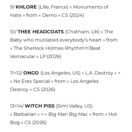
9/
KHLORE
(Lille, France) « Monuments of
Hate » from « Demo » CS (2024)
10/
THEE HEADCOATS
(Chatham, UK) « The
Baby who mutilated everybody’s heart » from
« The Sherlock Holmes Rhythm’n’Beat
Vernacular » LP (2026)
11+12/
ONGO
(Los Angeles, US) « L.A. Destroy » +
« No Eres Special » from « Los Angeles
Destroy » CS (2026)
13+14/
WITCH PISS
(Simi Valley, US)
« Barbarian » + « Big Man Big Mac » from « Hot
Bog » CS (2026)