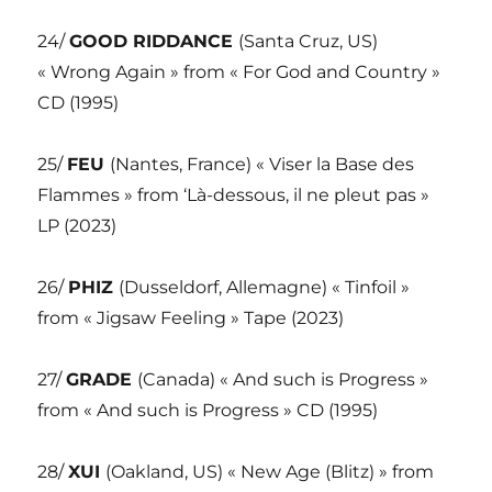
24/
GOOD RIDDANCE
(Santa Cruz, US)
« Wrong Again » from « For God and Country »
CD (1995)
25/
FEU
(Nantes, France) « Viser la Base des
Flammes » from ‘Là-dessous, il ne pleut pas »
LP (2023)
26/
PHIZ
(Dusseldorf, Allemagne) « Tinfoil »
from « Jigsaw Feeling » Tape (2023)
27/
GRADE
(Canada) « And such is Progress »
from « And such is Progress » CD (1995)
28/
XUI
(Oakland, US) « New Age (Blitz) » from