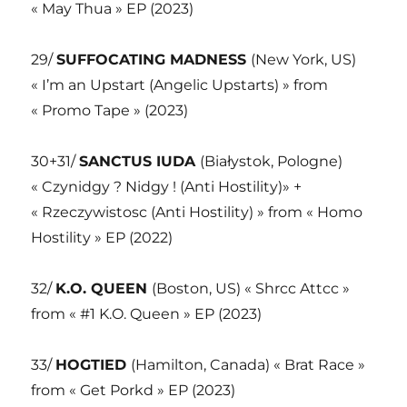
« May Thua » EP (2023)
29/
SUFFOCATING MADNESS
(New York, US)
« I’m an Upstart (Angelic Upstarts) » from
« Promo Tape » (2023)
30+31/
SANCTUS IUDA
(Białystok, Pologne)
« Czynidgy ? Nidgy ! (Anti Hostility)» +
« Rzeczywistosc (Anti Hostility) » from « Homo
Hostility » EP (2022)
32/
K.O. QUEEN
(Boston, US) « Shrcc Attcc »
from « #1 K.O. Queen » EP (2023)
33/
HOGTIED
(Hamilton, Canada) « Brat Race »
from « Get Porkd » EP (2023)