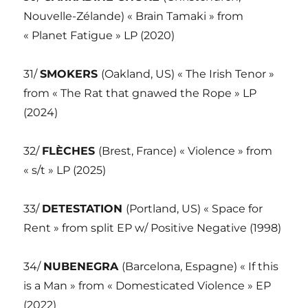
Nouvelle-Zélande) « Brain Tamaki » from
« Planet Fatigue » LP (2020)
31/
SMOKERS
(Oakland, US) « The Irish Tenor »
from « The Rat that gnawed the Rope » LP
(2024)
32/
FLÈCHES
(Brest, France) « Violence » from
« s/t » LP (2025)
33/
DETESTATION
(Portland, US) « Space for
Rent » from split EP w/ Positive Negative (1998)
34/
NUBENEGRA
(Barcelona, Espagne) « If this
is a Man » from « Domesticated Violence » EP
(2022)