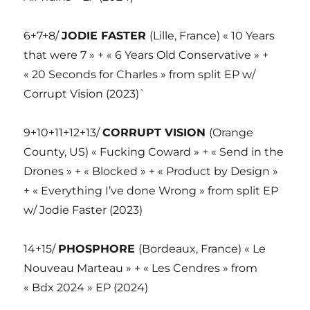
6+7+8/
JODIE FASTER
(Lille, France) « 10 Years
that were 7 » + « 6 Years Old Conservative » +
« 20 Seconds for Charles » from split EP w/
Corrupt Vision (2023)`
9+10+11+12+13/
CORRUPT VISION
(Orange
County, US) « Fucking Coward » + « Send in the
Drones » + « Blocked » + « Product by Design »
+ « Everything I’ve done Wrong » from split EP
w/ Jodie Faster (2023)
14+15/
PHOSPHORE
(Bordeaux, France) « Le
Nouveau Marteau » + « Les Cendres » from
« Bdx 2024 » EP (2024)