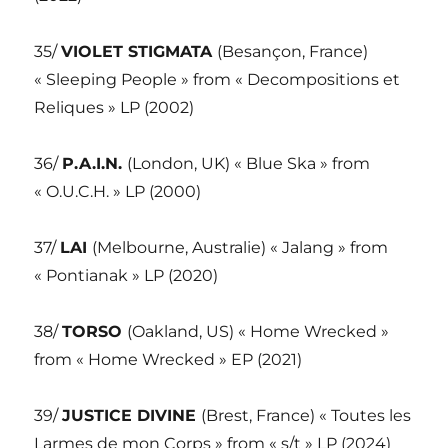
35/
VIOLET STIGMATA
(Besançon, France)
« Sleeping People » from « Decompositions et
Reliques » LP (2002)
36/
P.A.I.N.
(London, UK) « Blue Ska » from
« O.U.C.H. » LP (2000)
37/
LAI
(Melbourne, Australie) « Jalang » from
« Pontianak » LP (2020)
38/
TORSO
(Oakland, US) « Home Wrecked »
from « Home Wrecked » EP (2021)
39/
JUSTICE DIVINE
(Brest, France) « Toutes les
Larmes de mon Corps » from « s/t » LP (2024)