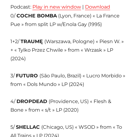
Podcast:
Play in new window
|
Download
0/
COCHE BOMBA
(Lyon, France) « La France
Pue » from split LP w/Enola Gay (1995)
1+2/
TRAUMĘ
(Warszawa, Pologne) « Piesn W. »
+ « Tylko Przez Chwile » from « Wrzask » LP
(2024)
3/
FUTURO
(São Paulo, Brazil) « Lucro Morbido »
from « Dols Mundo » LP (2024)
4/
DROPDEAD
(Providence, US) « Flesh &
Bone » from « s/t » LP (2020)
5/
SHELLAC
(Chicago, US) « WSOD » from « To
All Trains » LP (2024)