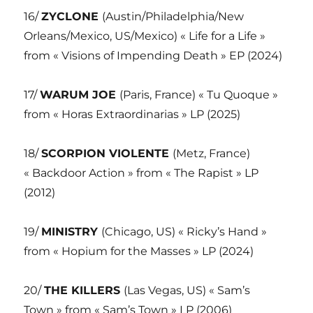
16/
ZYCLONE
(Austin/Philadelphia/New
Orleans/Mexico, US/Mexico) « Life for a Life »
from « Visions of Impending Death » EP (2024)
17/
WARUM JOE
(Paris, France) « Tu Quoque »
from « Horas Extraordinarias » LP (2025)
18/
SCORPION VIOLENTE
(Metz, France)
« Backdoor Action » from « The Rapist » LP
(2012)
19/
MINISTRY
(Chicago, US) « Ricky’s Hand »
from « Hopium for the Masses » LP (2024)
20/
THE KILLERS
(Las Vegas, US) « Sam’s
Town » from « Sam’s Town » LP (2006)