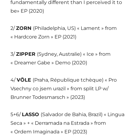
fundamentally different than I perceived it to
be» EP (2020)
2/
ZORN
(Philadelphia, US) « Lament » from
« Hardcore Zorn » EP (2021)
3/
ZIPPER
(Sydney, Australie) « Ice » from
« Dreamer Gabe » Demo (2020)
4/
VÖLE
(Praha, République tchèque) « Pro
Vsechny co jsem urazil » from split LP w/
Brunner Todesmarsch » (2023)
5+6/
LASSO
(Salvador de Bahia, Brazil) « Lingua
Seca » + « Derramada na Estrada » from
« Ordem Imaginada » EP (2023)