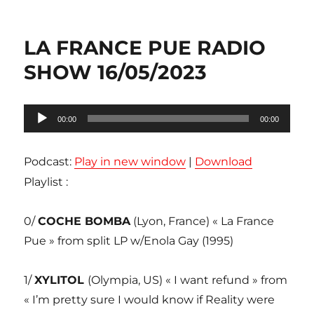
LA FRANCE PUE RADIO
SHOW 16/05/2023
Lecteur
00:00
00:00
audio
Podcast:
Play in new window
|
Download
Playlist :
0/
COCHE BOMBA
(Lyon, France) « La France
Pue » from split LP w/Enola Gay (1995)
1/
XYLITOL
(Olympia, US) « I want refund » from
« I’m pretty sure I would know if Reality were