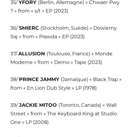
35/
YFORY
(Berlin, Allemagne) « Chwaer Pwy
? » from « s/t » EP (2023)
36/
SMIERC
(Stockholm, Suède) « Dowiemy
Się » from « Prawda » EP (2023)
37/
ALLUSION
(Toulouse, France) « Monde
Moderne » from « Demo » Tape (2023)
38/
PRINCE JAMMY
(Jamaïque) « Black Trap »
from « En Lion Dub Style » LP (1978)
39/
JACKIE MITOO
(Toronto, Canada) « Wall
Street » from « The Keyboard King at Studio
One » LP (2008)