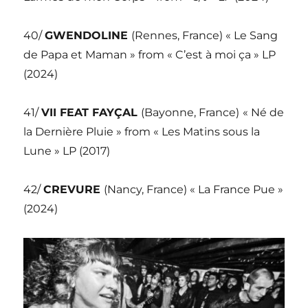
40/
GWENDOLINE
(Rennes, France) « Le Sang
de Papa et Maman » from « C’est à moi ça » LP
(2024)
41/
VII FEAT FAYÇAL
(Bayonne, France)
« Né de
la Dernière Pluie » from « Les Matins sous la
Lune » LP (2017)
42/
CREVURE
(Nancy, France) « La France Pue »
(2024)