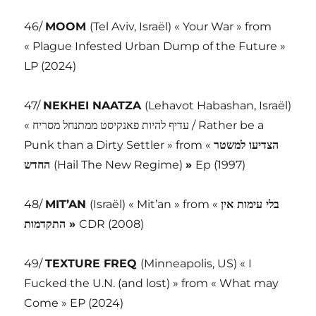
46/
MOOM
(Tel Aviv, Israël) « Your War » from
« Plague Infested Urban Dump of the Future »
LP (2024)
47/
NEKHEI NAATZA
(Lehavot Habashan, Israël)
« עדיף להיות פאנקיסט ממתנחל מסריח / Rather be a
Punk than a Dirty Settler » from «
למשטר
הצדיעו
החדש
(Hail The New Regime)
»
Ep (1997)
48/
MIT’AN
(Israël) « Mit’an » from «
אין
עימות
לי
ב
התקדמות
»
CDR (2008)
49/
TEXTURE FREQ
(Minneapolis, US) « I
Fucked the U.N. (and lost) » from « What may
Come » EP (2024)