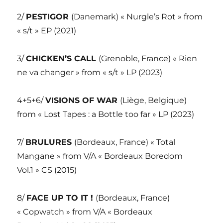
2/
PESTIGOR
(Danemark) « Nurgle’s Rot » from
« s/t » EP (2021)
3/
CHICKEN’S CALL
(Grenoble, France) « Rien
ne va changer » from « s/t » LP (2023)
4+5+6/
VISIONS OF WAR
(Liège, Belgique)
from « Lost Tapes : a Bottle too far » LP (2023)
7/
BRULURES
(Bordeaux, France) « Total
Mangane » from V/A « Bordeaux Boredom
Vol.1 » CS (2015)
8/
FACE UP TO IT !
(Bordeaux, France)
« Copwatch » from V/A « Bordeaux