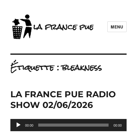
la france pue
MENU
Étiquette :
bleakness
LA FRANCE PUE RADIO
SHOW 02/06/2026
Lecteur
00:00
00:00
audio