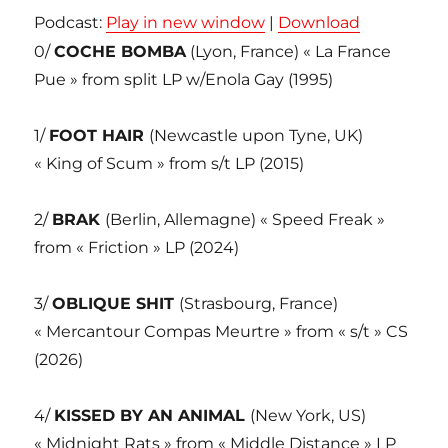
Podcast:
Play in new window
|
Download
0/
COCHE BOMBA
(Lyon, France) « La France
Pue » from split LP w/Enola Gay (1995)
1/
FOOT HAIR
(Newcastle upon Tyne, UK)
« King of Scum » from s/t LP (2015)
2/
BRAK
(Berlin, Allemagne) « Speed Freak »
from « Friction » LP (2024)
3/
OBLIQUE SHIT
(Strasbourg, France)
« Mercantour Compas Meurtre » from « s/t » CS
(2026)
4/
KISSED BY AN ANIMAL
(New York, US)
« Midnight Rats » from « Middle Distance » LP