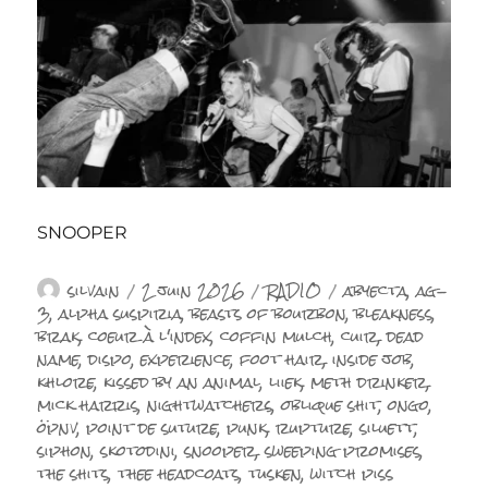
SNOOPER
Auteur
Publié
Catégories
Étiquettes
silvain
2 juin 2026
RADIO
abyecta
,
ag-
le
3
,
alpha suspiria
,
beasts of bourbon
,
bleakness
,
brak
,
coeur à l'index
,
coffin mulch
,
cuir
,
dead
name
,
dispo
,
experience
,
foot hair
,
inside job
,
khlore
,
kissed by an animal
,
liiek
,
meth drinker
,
mick harris
,
nightwatchers
,
oblique shit
,
ongo
,
öpnv
,
point de suture
,
punk
,
rupture
,
siluett
,
siphon
,
skotodini
,
snooper
,
sweeping promises
,
the shits
,
thee headcoats
,
tusken
,
witch piss