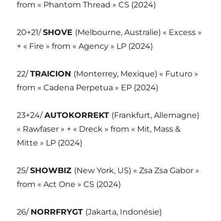
from « Phantom Thread » CS (2024)
20+21/
SHOVE
(Melbourne, Australie) « Excess »
+ « Fire » from « Agency » LP (2024)
22/
TRAICION
(Monterrey, Mexique) « Futuro »
from « Cadena Perpetua » EP (2024)
23+24/
AUTOKORREKT
(Frankfurt, Allemagne)
« Rawfaser » + « Dreck » from « Mit, Mass &
Mitte » LP (2024)
25/
SHOWBIZ
(New York, US) « Zsa Zsa Gabor »
from « Act One » CS (2024)
26/
NORRFRYGT
(Jakarta, Indonésie)