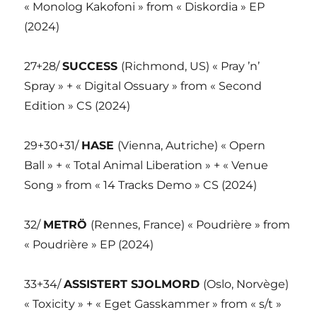
« Monolog Kakofoni » from « Diskordia » EP
(2024)
27+28/
SUCCESS
(Richmond, US) « Pray ’n’
Spray » + « Digital Ossuary » from « Second
Edition » CS (2024)
29+30+31/
HASE
(Vienna, Autriche) « Opern
Ball » + « Total Animal Liberation » + « Venue
Song » from « 14 Tracks Demo » CS (2024)
32/
METRÖ
(Rennes, France) « Poudrière » from
« Poudrière » EP (2024)
33+34/
ASSISTERT SJOLMORD
(Oslo, Norvège)
« Toxicity » + « Eget Gasskammer » from « s/t »