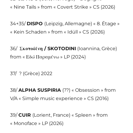
« Nine Tails » from « Covert Strike » CS (2026)
34+35/
DISPO
(Leipzig, Allemagne) « 8. Étage »
« Kein Schaden » from « Idüll » CS (2026)
36/
Σκοτοδίνη / SKOTODINI
(Ioannina, Grèce)
from «
Εδώ Παραμένω » LP (2024)
37/
? (Grèce) 2022
38/
ALPHA SUSPIRIA
(??) « Obsession » from
V/A « Simple music experience » CS (2016)
39/
CUIR
(Lorient, France) « Spleen » from
« Monoface » LP (2026)