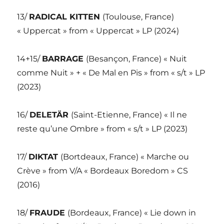
13/
RADICAL KITTEN
(Toulouse, France)
« Uppercat » from « Uppercat » LP (2024)
14+15/
BARRAGE
(Besançon, France) « Nuit
comme Nuit » + « De Mal en Pis » from « s/t » LP
(2023)
16/
DELETÄR
(Saint-Etienne, France) « Il ne
reste qu’une Ombre » from « s/t » LP (2023)
17/
DIKTAT
(Bortdeaux, France) « Marche ou
Crève » from V/A « Bordeaux Boredom » CS
(2016)
18/
FRAUDE
(Bordeaux, France) « Lie down in