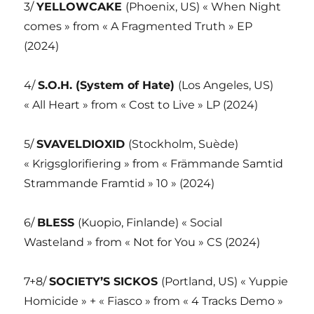
3/
YELLOWCAKE
(Phoenix, US) « When Night
comes » from « A Fragmented Truth » EP
(2024)
4/
S.O.H. (System of Hate)
(Los Angeles, US)
« All Heart » from « Cost to Live » LP (2024)
5/
SVAVELDIOXID
(Stockholm, Suède)
« Krigsglorifiering » from « Främmande Samtid
Strammande Framtid » 10 » (2024)
6/
BLESS
(Kuopio, Finlande) « Social
Wasteland » from « Not for You » CS (2024)
7+8/
SOCIETY’S SICKOS
(Portland, US) « Yuppie
Homicide » + « Fiasco » from « 4 Tracks Demo »