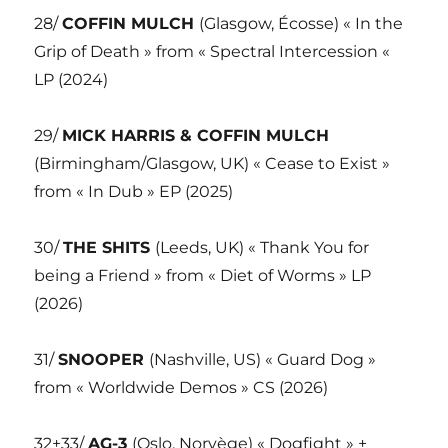
28/
COFFIN MULCH
(Glasgow, Écosse) « In the
Grip of Death » from « Spectral Intercession «
LP (2024)
29/
MICK HARRIS & COFFIN MULCH
(Birmingham/Glasgow, UK) « Cease to Exist »
from « In Dub » EP (2025)
30/
THE SHITS
(Leeds, UK) « Thank You for
being a Friend » from « Diet of Worms » LP
(2026)
31/
SNOOPER
(Nashville, US) « Guard Dog »
from « Worldwide Demos » CS (2026)
32+33/
AG-3
(Oslo, Norvège) « Dogfight » +