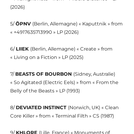
(2026)
5/
ÖPNV
(Berlin, Allemagne) « Kaputtnik » from
« +4917635713990 » LP (2026)
6/
LIIEK
(Berlin, Allemagne) « Create » from
« Living on a Fiction » LP (2025)
7/
BEASTS OF BOURBON
(Sidney, Australie)
« So Agitated (Electric Eels) » from « From the
Belly of the Beasts » LP (1993)
8/
DEVIATED INSTINCT
(Norwich, UK) « Clean
Core Killer » from « Terminal Filth » CS (1987)
9/
KHLORE
(Lille, France) « Monuments of