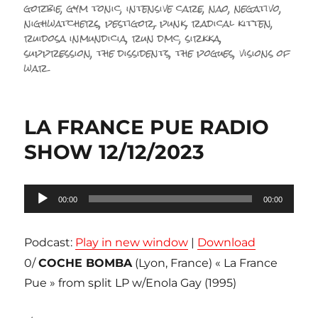
gorbie
,
gym tonic
,
intensive care
,
nao
,
negativo
,
nighwatchers
,
pestigor
,
punk
,
radical kitten
,
ruidosa inmundicia
,
run dmc
,
sirkka
,
suppression
,
the dissidents
,
the pogues
,
visions of
war
LA FRANCE PUE RADIO
SHOW 12/12/2023
Lecteur
00:00
00:00
audio
Podcast:
Play in new window
|
Download
0/
COCHE BOMBA
(Lyon, France) « La France
Pue » from split LP w/Enola Gay (1995)