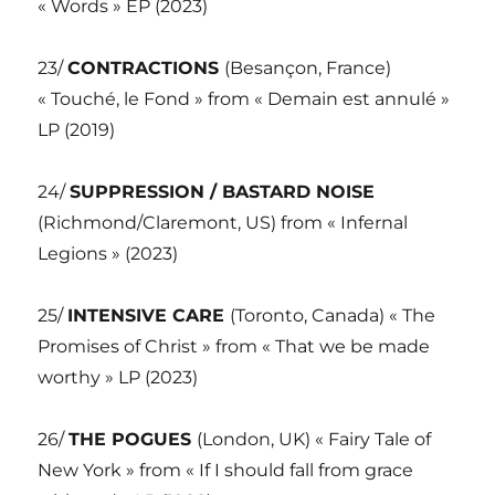
« Words » EP (2023)
23/
CONTRACTIONS
(Besançon, France)
« Touché, le Fond » from « Demain est annulé »
LP (2019)
24/
SUPPRESSION / BASTARD NOISE
(Richmond/Claremont, US) from « Infernal
Legions » (2023)
25/
INTENSIVE CARE
(Toronto, Canada) « The
Promises of Christ » from « That we be made
worthy » LP (2023)
26/
THE POGUES
(London, UK) « Fairy Tale of
New York » from « If I should fall from grace