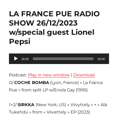
LA FRANCE PUE RADIO
SHOW 26/12/2023
w/special guest Lionel
Pepsi
Lecteur
00:00
00:00
audio
Podcast:
Play in new window
|
Download
0/
COCHE BOMBA
(Lyon, France) « La France
Pue » from split LP w/Enola Gay (1995)
1+2/
SIRKKA
(New York, US) « Viivyttely » + « Alä
Tukehdu » from « Viivettely » EP (2023)