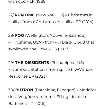
with god » LP (1988)
27/
RUN DMC
(New York, US) « Christmas in
Hollis » from « Christmas in Hollis » EP (2014)
28/
FOG
(Wellington, Nouvelle-Zélande)
« Hiroshima, USA » from « A Black Cloud that
swallowed the Dove » CS (2023)
29/
THE DISSIDENTS
(Philadelphia, US)
« Numbers Station » from split EP w/Vitriolic
Response EP (2023)
30/
BUTRON
(Barcelona, Espagne) « Medallas
de la Vergüenza » from « El Legado de la
Barbarie » LP (2016)