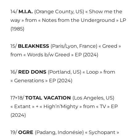
14/
M.I.A.
(Orange County, US) « Show me the
way » from « Notes from the Underground » LP
(1985)
15/
BLEAKNESS
(Paris/Lyon, France) « Greed »
from « Words b/w Greed » EP (2024)
16/
RED DONS
(Portland, US) « Loop » from
« Generations » EP (2024)
17+18/
TOTAL VACATION
(Los Angeles, US)
« Extant » + « High’n’Mighty » from « TV » EP
(2024)
19/
OGRE
(Padang, Indonésie) « Sychopant »