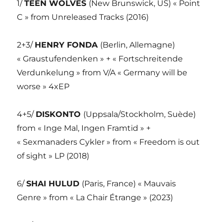
1/
TEEN WOLVES
(New Brunswick, US) « Point
C » from Unreleased Tracks (2016)
2+3/
HENRY FONDA
(Berlin, Allemagne)
« Graustufendenken » + « Fortschreitende
Verdunkelung » from V/A « Germany will be
worse » 4xEP
4+5/
DISKONTO
(Uppsala/Stockholm, Suède)
from « Inge Mal, Ingen Framtid » +
« Sexmanaders Cykler » from « Freedom is out
of sight » LP (2018)
6/
SHAI HULUD
(Paris, France) « Mauvais
Genre » from « La Chair Étrange » (2023)