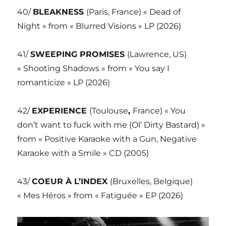
40/
BLEAKNESS
(Paris, France) « Dead of
Night » from « Blurred Visions » LP (2026)
41/
SWEEPING PROMISES
(Lawrence, US)
« Shooting Shadows » from « You say I
romanticize » LP (2026)
42/
EXPERIENCE
(Toulouse
,
France) « You
don’t want to fuck with me (Ol’ Dirty Bastard) »
from « Positive Karaoke with a Gun, Negative
Karaoke with a Smile » CD (2005)
43/
COEUR À L’INDEX
(Bruxelles, Belgique)
« Mes Héros » from « Fatiguée » EP (2026)