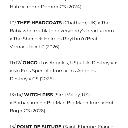
Hate » from « Demo » CS (2024)
10/
THEE HEADCOATS
(Chatham, UK) « The
Baby who mutilated everybody’s heart » from
« The Sherlock Holmes Rhythm’n’Beat
Vernacular » LP (2026)
11+12/
ONGO
(Los Angeles, US) « L.A. Destroy » +
« No Eres Special » from « Los Angeles
Destroy » CS (2026)
13+14/
WITCH PISS
(Simi Valley, US)
« Barbarian » + « Big Man Big Mac » from « Hot
Bog » CS (2026)
15/
POINT DE SUTURE
(Saint-Etienne, France