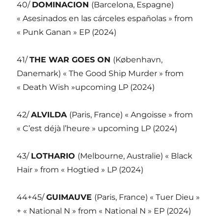
40/
DOMINACION
(Barcelona, Espagne)
« Asesinados en las cárceles españolas » from
« Punk Ganan » EP (2024)
41/
THE WAR GOES ON
(København,
Danemark) « The Good Ship Murder » from
« Death Wish »upcoming LP (2024)
42/
ALVILDA
(Paris, France) « Angoisse » from
« C’est déjà l’heure » upcoming LP (2024)
43/
LOTHARIO
(Melbourne, Australie) « Black
Hair » from « Hogtied » LP (2024)
44+45/
GUIMAUVE
(Paris, France) « Tuer Dieu »
+ « National N » from « National N » EP (2024)