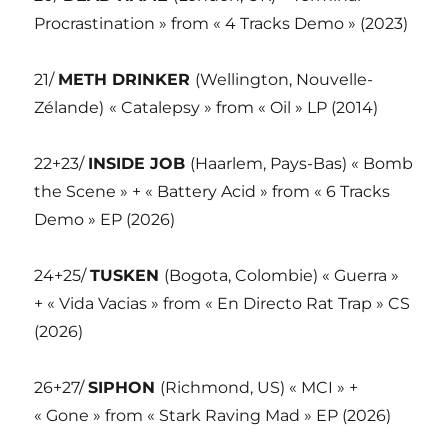
Procrastination » from « 4 Tracks Demo » (2023)
21/
METH DRINKER
(Wellington, Nouvelle-
Zélande)
« Catalepsy » from « Oil » LP (2014)
22+23/
INSIDE JOB
(Haarlem, Pays-Bas) « Bomb
the Scene » + « Battery Acid » from « 6 Tracks
Demo » EP (2026)
24+25/
TUSKEN
(Bogota, Colombie) « Guerra »
+ « Vida Vacias » from « En Directo Rat Trap » CS
(2026)
26+27/
SIPHON
(Richmond, US) « MCI » +
« Gone » from « Stark Raving Mad » EP (2026)