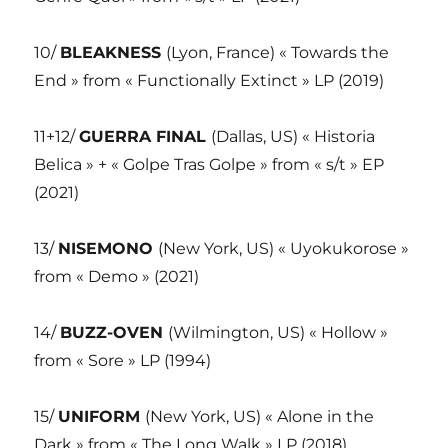
10/
BLEAKNESS
(Lyon, France) « Towards the
End » from « Functionally Extinct » LP (2019)
11+12/
GUERRA FINAL
(Dallas, US) « Historia
Belica » + « Golpe Tras Golpe » from « s/t » EP
(2021)
13/
NISEMONO
(New York, US) « Uyokukorose »
from « Demo » (2021)
14/
BUZZ-OVEN
(Wilmington, US) « Hollow »
from « Sore » LP (1994)
15/
UNIFORM
(New York, US) « Alone in the
Dark » from « The Long Walk » LP (2018)