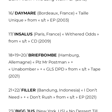
16/
DAYMARE
(Bordeaux, France) « Taille
Unique » from « s/t » EP (2003)
17/
INSALUS
(Paris, France) « Withered Odds »
from « s/t » CD (2009)
18+19+20/
BRIEFBOMBE
(Hamburg,
Allemagne) « Plz Mr Postman » +
« Unabomber » + « GLS DPD » from « s/t » Tape
(2021)
21+22/
FILLER
(Bandung, Indonesia) « I Don’t
Need » + « Don’t Rush » from « s/t » EP (2021)
23/
BIGG JUS
(New York, US) « No Dessert Till