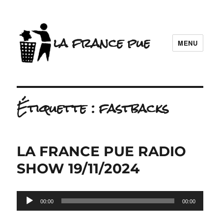
la france pue
MENU
Étiquette :
fastbacks
LA FRANCE PUE RADIO
SHOW 19/11/2024
Lecteur
00:00
00:00
audio