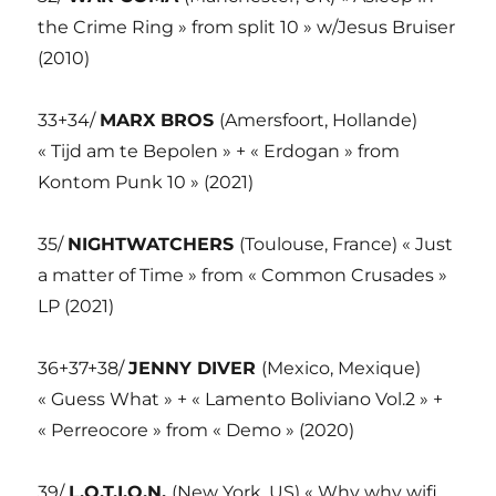
the Crime Ring » from split 10 » w/Jesus Bruiser
(2010)
33+34/
MARX BROS
(Amersfoort, Hollande)
« Tijd am te Bepolen » + « Erdogan » from
Kontom Punk 10 » (2021)
35/
NIGHTWATCHERS
(Toulouse, France) « Just
a matter of Time » from « Common Crusades »
LP (2021)
36+37+38/
JENNY DIVER
(Mexico, Mexique)
« Guess What » + « Lamento Boliviano Vol.2 » +
« Perreocore » from « Demo » (2020)
39/
L.O.T.I.O.N.
(New York, US) « Why why wifi