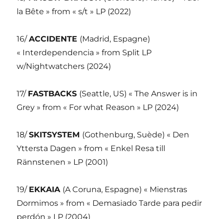
la Bête » from « s/t » LP (2022)
16/
ACCIDENTE
(Madrid, Espagne)
« Interdependencia » from Split LP
w/Nightwatchers (2024)
17/
FASTBACKS
(Seattle, US) « The Answer is in
Grey » from « For what Reason » LP (2024)
18/
SKITSYSTEM
(Gothenburg, Suède) « Den
Yttersta Dagen » from « Enkel Resa till
Rännstenen » LP (2001)
19/
EKKAIA
(A Coruna, Espagne) « Mienstras
Dormimos » from « Demasiado Tarde para pedir
perdón » LP (2004)