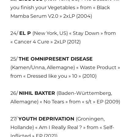
you finish your Vegetables » from « Black
Mamba Serum V2.0 » 2xLP (2004)
24/
EL P
(New York, US) « Stay Down » from
« Cancer 4 Cure » 2xLP (2012)
25/
THE OMNIPRESENT DISEASE
(Kamen/Unna, Allemagne) « Waste Product »
from « Dressed like you » 10 » (2010)
26/
NIHIL BAXTER
(Baden-Württemberg,
Allemagne) « No Tears » from « s/t » EP (2009)
27/
YOUTH DEPRIVATION
(Groningen,
Hollande) « Am I Really Real ? » from « Self-
Inflicted » EP (2021)