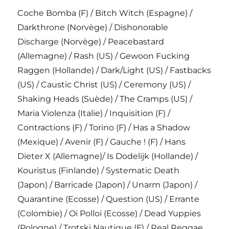
Coche Bomba (F) / Bitch Witch (Espagne) /
Darkthrone (Norvège) / Dishonorable
Discharge (Norvège) / Peacebastard
(Allemagne) / Rash (US) / Gewoon Fucking
Raggen (Hollande) / Dark/Light (US) / Fastbacks
(US) / Caustic Christ (US) / Ceremony (US) /
Shaking Heads (Suède) / The Cramps (US) /
Maria Violenza (Italie) / Inquisition (F) /
Contractions (F) / Torino (F) / Has a Shadow
(Mexique) / Avenir (F) / Gauche ! (F) / Hans
Dieter X (Allemagne)/ Is Dodelijk (Hollande) /
Kouristus (Finlande) / Systematic Death
(Japon) / Barricade (Japon) / Unarm (Japon) /
Quarantine (Ecosse) / Question (US) / Errante
(Colombie) / Oi Polloi (Ecosse) / Dead Yuppies
(Pologne) / Trotski Nautique (F) / Real Reggae