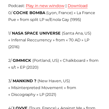
Podcast:
Play in new window
|
Download
0/
COCHE BOMBA
(Lyon, France) « La France
Pue » from split LP w/Enola Gay (1995)
1/
NASA SPACE UNIVERSE
(Santa Ana, US)
« Infernal Reccurrency » from « 70 AD » LP
(2016)
2/
GIMMICK
(Portland, US) « Chalkboard » from
« s/t » EP (2020)
3/
MANKIND ?
(New Haven, US)
« Misinterpreted Movement » from
« Discography » LP (2021)
4/
LOVVE
(Tours, France) « Against Me » from