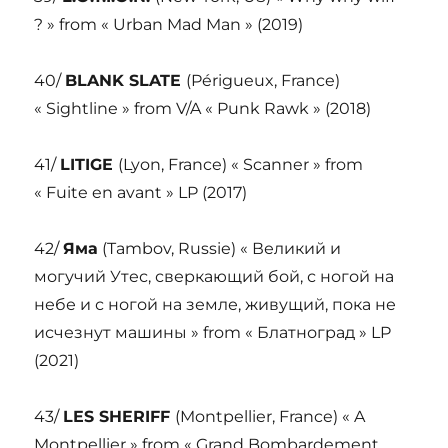
? » from « Urban Mad Man » (2019)
40/
BLANK SLATE
(Périgueux, France)
« Sightline » from V/A « Punk Rawk » (2018)
41/
LITIGE
(Lyon, France) « Scanner » from
« Fuite en avant » LP (2017)
42/
Яма
(Tambov, Russie) « Великий и
могучий Утес, сверкающий бой, с ногой на
небе и с ногой на земле, живущий, пока не
исчезнут машины » from « Блатноград » LP
(2021)
43/
LES SHERIFF
(Montpellier, France) « A
Montpellier » from « Grand Bombardement