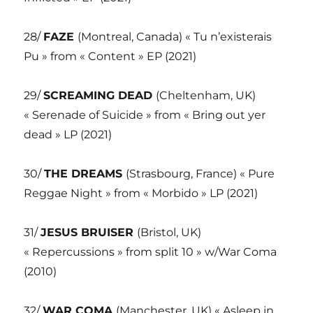
28/
FAZE
(Montreal, Canada) « Tu n’existerais
Pu » from « Content » EP (2021)
29/
SCREAMING DEAD
(Cheltenham, UK)
« Serenade of Suicide » from « Bring out yer
dead » LP (2021)
30/
THE DREAMS
(Strasbourg, France) « Pure
Reggae Night » from « Morbido » LP (2021)
31/
JESUS BRUISER
(Bristol, UK)
« Repercussions » from split 10 » w/War Coma
(2010)
32/
WAR COMA
(Manchester, UK) « Asleep in