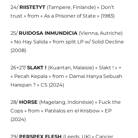
24/
RIISTETYT
(Tampere, Finlande) « Don’t
trust » from « As a Prisoner of State » (1983)
25/
RUIDOSA INMUNDICIA
(Vienna, Autriche)
« No Hay Salida » from split LP w/ Solid Decline
(2008)
26+27/
SLAKT !
(Kuantan, Malaisie) « Slakt ! » +
« Pecah Kepala » from « Damai Hanya Sebuah
Harepan ? » CS (2024)
28/
HORSE
(Magelang, Indonésie) « Fuck the
Cops » from « Patéalos en el Krisbow » EP
(2024)
29/
PERSPEX FLESH
(Leeds, UK) « Cancer