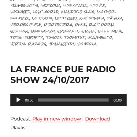
krimewatch
,
ladrona
,
life scars
,
litovsk
,
lockheed
,
lost world
,
mandible klaw
,
mother
fuckers
,
no statik
,
no trend
,
nux vomica
,
oblaka
,
perpex flesh
,
protestera
,
punk
,
riot porn
,
sedition
,
simulacro
,
special interest
,
stiff meds
,
total rejects
,
tuhoon tuomitut
,
usa/mexico
,
verbal razors
,
ydinaseeton pohjola
LA FRANCE PUE RADIO
SHOW 24/10/2017
Lecteur
00:00
00:00
audio
Podcast:
Play in new window
|
Download
Playlist :