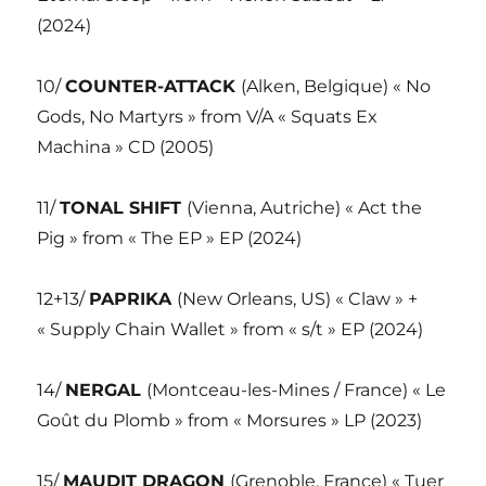
(2024)
10/
COUNTER-ATTACK
(Alken, Belgique) « No
Gods, No Martyrs » from V/A « Squats Ex
Machina » CD (2005)
11/
TONAL SHIFT
(Vienna, Autriche) « Act the
Pig » from « The EP » EP (2024)
12+13/
PAPRIKA
(New Orleans, US) « Claw » +
« Supply Chain Wallet » from « s/t » EP (2024)
14/
NERGAL
(Montceau-les-Mines / France) « Le
Goût du Plomb » from « Morsures » LP (2023)
15/
MAUDIT DRAGON
(Grenoble, France) « Tuer