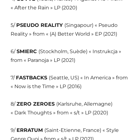
« After the Rain » LP (2020)
5/
PSEUDO REALITY
(Singapour) « Pseudo
Reality » from « (A) Better World » EP (2021)
6/
SMIERC
(Stockholm, Suède) « Instrukcja »
from « Paranoja » LP (2021)
7/
FASTBACKS
(Seattle, US) « In America » from
« Now is the Time » LP (2016)
8/
ZERO ZEROES
(Karlsruhe, Allemagne)
« Dark Thoughts » from « s/t » LP (2020)
9/
ERRATUM
(Saint-Etienne, France) « Style
Genre Quoi » from « s/t » LP (2021)