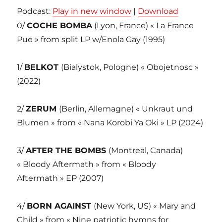
Podcast:
Play in new window
|
Download
0/
COCHE BOMBA
(Lyon, France) « La France
Pue » from split LP w/Enola Gay (1995)
1/
BELKOT
(Bialystok, Pologne) « Obojetnosc »
(2022)
2/
ZERUM
(Berlin, Allemagne) « Unkraut und
Blumen » from « Nana Korobi Ya Oki » LP (2024)
3/
AFTER THE BOMBS
(Montreal, Canada)
« Bloody Aftermath » from « Bloody
Aftermath » EP (2007)
4/
BORN AGAINST
(New York, US) « Mary and
Child » from « Nine patriotic hymns for