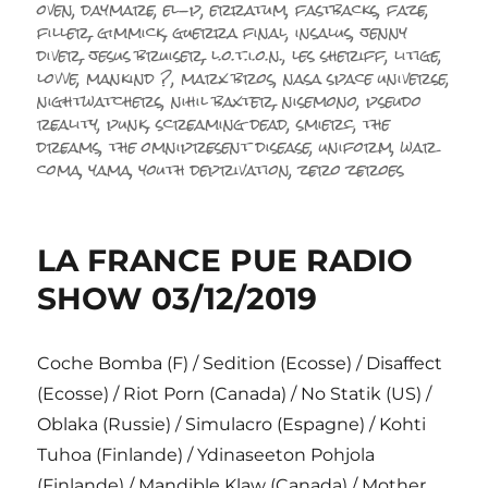
oven
,
daymare
,
el-p
,
erratum
,
fastbacks
,
faze
,
filler
,
gimmick
,
guerra final
,
insalus
,
jenny
diver
,
jesus bruiser
,
l.o.t.i.o.n.
,
les sheriff
,
litige
,
lovve
,
mankind ?
,
marx bros
,
nasa space universe
,
nightwatchers
,
nihil baxter
,
nisemono
,
pseudo
reality
,
punk
,
screaming dead
,
smierc
,
the
dreams
,
the omnipresent disease
,
uniform
,
war
coma
,
yama
,
youth deprivation
,
zero zeroes
LA FRANCE PUE RADIO
SHOW 03/12/2019
Coche Bomba (F) / Sedition (Ecosse) / Disaffect
(Ecosse) / Riot Porn (Canada) / No Statik (US) /
Oblaka (Russie) / Simulacro (Espagne) / Kohti
Tuhoa (Finlande) / Ydinaseeton Pohjola
(Finlande) / Mandible Klaw (Canada) / Mother