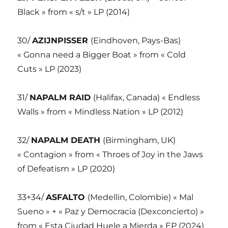
Black » from « s/t » LP (2014)
30/
AZIJNPISSER
(Eindhoven, Pays-Bas)
« Gonna need a Bigger Boat » from « Cold
Cuts » LP (2023)
31/
NAPALM RAID
(Halifax, Canada) « Endless
Walls » from « Mindless Nation » LP (2012)
32/
NAPALM DEATH
(Birmingham, UK)
« Contagion » from « Throes of Joy in the Jaws
of Defeatism » LP (2020)
33+34/
ASFALTO
(Medellin, Colombie) « Mal
Sueno » + « Paz y Democracia (Dexconcierto) »
from « Esta Ciudad Huele a Mierda » EP (2024)