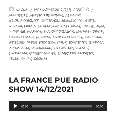
Auteur
Publié
Catégories
Étiquette
silvain
19 novembre 2024
RADIO
le
accidente
,
after the bombs
,
asfalto
,
azijnpisser
,
belkot
,
born against
,
counter-
attack
,
ekkaia
,
el destello
,
fastbacks
,
horse
,
kina
,
lucifuge
,
makach
,
maudit dragon
,
napalm death
,
napalm raid
,
nergal
,
nightwatchers
,
paprika
,
perspex flesh
,
prorva
,
punk
,
riistetyt
,
ruidosa
inmundicia
,
scugnizzo
,
skitsystem
,
slakt !
,
slutbomb
,
street gloves
,
sympathy flowers
,
tonal shift
,
zerum
LA FRANCE PUE RADIO
SHOW 14/12/2021
Lecteur
00:00
00:00
audio