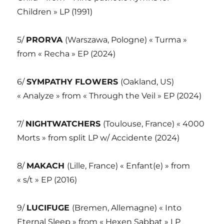
Children » LP (1991)
5/
PRORVA
(Warszawa, Pologne) « Turma »
from « Recha » EP (2024)
6/
SYMPATHY FLOWERS
(Oakland, US)
« Analyze » from « Through the Veil » EP (2024)
7/
NIGHTWATCHERS
(Toulouse, France) « 4000
Morts » from split LP w/ Accidente (2024)
8/
MAKACH
(Lille, France) « Enfant(e) » from
« s/t » EP (2016)
9/
LUCIFUGE
(Bremen, Allemagne) « Into
Eternal Sleep » from « Hexen Sabbat » LP