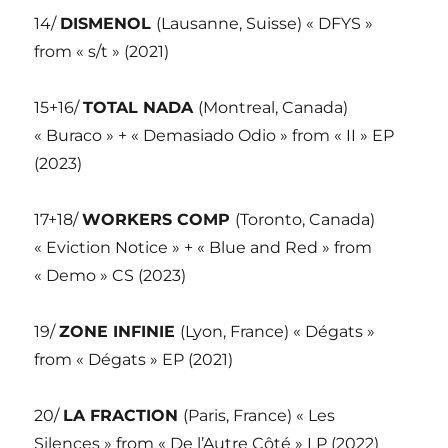
14/
DISMENOL
(Lausanne, Suisse) « DFYS »
from « s/t » (2021)
15+16/
TOTAL NADA
(Montreal, Canada)
« Buraco » + « Demasiado Odio » from « II » EP
(2023)
17+18/
WORKERS COMP
(Toronto, Canada)
« Eviction Notice » + « Blue and Red » from
« Demo » CS (2023)
19/
ZONE INFINIE
(Lyon, France) « Dégats »
from « Dégats » EP (2021)
20/
LA FRACTION
(Paris, France) « Les
Silences » from « De l’Autre Côté » LP (2022)