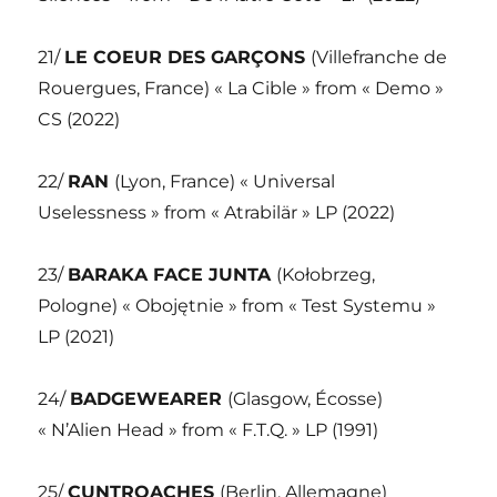
21/
LE COEUR DES GARÇONS
(Villefranche de
Rouergues, France) « La Cible » from « Demo »
CS (2022)
22/
RAN
(Lyon, France) « Universal
Uselessness » from « Atrabilär » LP (2022)
23/
BARAKA FACE JUNTA
(Kołobrzeg,
Pologne) « Obojętnie » from « Test Systemu »
LP (2021)
24/
BADGEWEARER
(Glasgow, Écosse)
« N’Alien Head » from « F.T.Q. » LP (1991)
25/
CUNTROACHES
(Berlin, Allemagne)