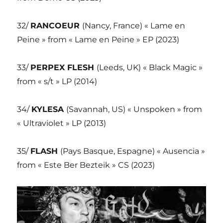
32/
RANCOEUR
(Nancy, France) « Lame en
Peine » from « Lame en Peine » EP (2023)
33/
PERPEX FLESH
(Leeds, UK) « Black Magic »
from « s/t » LP (2014)
34/
KYLESA
(Savannah, US) « Unspoken » from
« Ultraviolet » LP (2013)
35/
FLASH
(Pays Basque, Espagne) « Ausencia »
from « Este Ber Bezteik » CS (2023)