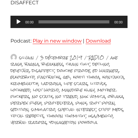
DISAFFECT
Lecteur
00:00
00:00
audio
Podcast:
Play in new window
|
Download
Auteur
Publié
Catégories
Étiquettes
silvain
3 décembre 2019
RADIO
axe
le
rash
,
bagna
,
bleakness
,
chain cult
,
declino
,
deletär
,
disaffect
,
douche froide
,
ed warner
,
eskorbuto
,
fastbacks
,
gel
,
kohti tuhoa
,
kontakta
,
krimewatch
,
ladrona
,
life scars
,
litovsk
,
lockheed
,
lost world
,
mandible klaw
,
mother
fuckers
,
no statik
,
no trend
,
nux vomica
,
oblaka
,
perpex flesh
,
protestera
,
punk
,
riot porn
,
sedition
,
simulacro
,
special interest
,
stiff meds
,
total rejects
,
tuhoon tuomitut
,
usa/mexico
,
verbal razors
,
ydinaseeton pohjola