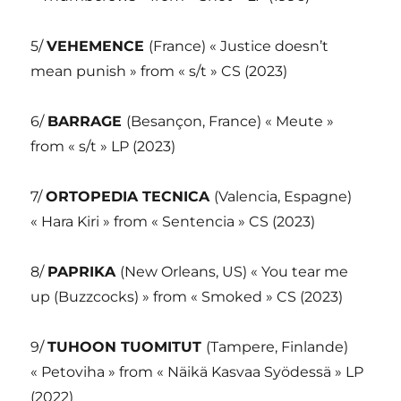
5/
VEHEMENCE
(France) « Justice doesn’t
mean punish » from « s/t » CS (2023)
6/
BARRAGE
(Besançon, France) « Meute »
from « s/t » LP (2023)
7/
ORTOPEDIA TECNICA
(Valencia, Espagne)
« Hara Kiri » from « Sentencia » CS (2023)
8/
PAPRIKA
(New Orleans, US) « You tear me
up (Buzzcocks) » from « Smoked » CS (2023)
9/
TUHOON TUOMITUT
(Tampere, Finlande)
« Petoviha » from « Näikä Kasvaa Syödessä » LP
(2022)