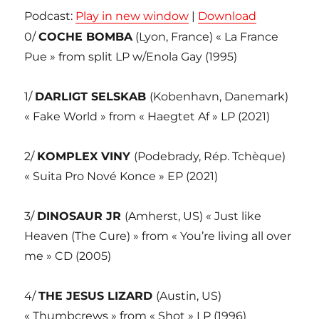
Podcast:
Play in new window
|
Download
0/
COCHE BOMBA
(Lyon, France) « La France
Pue » from split LP w/Enola Gay (1995)
1/
DARLIGT SELSKAB
(Kobenhavn, Danemark)
« Fake World » from « Haegtet Af » LP (2021)
2/
KOMPLEX VINY
(Podebrady, Rép. Tchèque)
« Suita Pro Nové Konce » EP (2021)
3/
DINOSAUR JR
(Amherst, US) « Just like
Heaven (The Cure) » from « You’re living all over
me » CD (2005)
4/
THE JESUS LIZARD
(Austin, US)
« Thumbcrews » from « Shot » LP (1996)