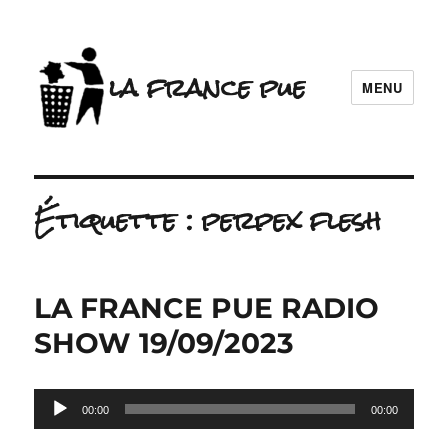
la france pue
MENU
Étiquette :
perpex flesh
LA FRANCE PUE RADIO
SHOW 19/09/2023
Lecteur
00:00
00:00
audio