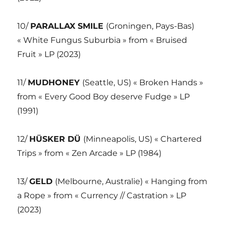
10/
PARALLAX SMILE
(Groningen, Pays-Bas)
« White Fungus Suburbia » from « Bruised
Fruit » LP (2023)
11/
MUDHONEY
(Seattle, US) « Broken Hands »
from « Every Good Boy deserve Fudge » LP
(1991)
12/
HÜSKER DÜ
(Minneapolis, US) « Chartered
Trips » from « Zen Arcade » LP (1984)
13/
GELD
(Melbourne, Australie) « Hanging from
a Rope » from « Currency // Castration » LP
(2023)