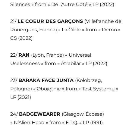
Silences » from « De l’Autre Côté » LP (2022)
21/
LE COEUR DES GARÇONS
(Villefranche de
Rouergues, France) « La Cible » from « Demo »
CS (2022)
22/
RAN
(Lyon, France) « Universal
Uselessness » from « Atrabilär » LP (2022)
23/
BARAKA FACE JUNTA
(Kołobrzeg,
Pologne) « Obojętnie » from « Test Systemu »
LP (2021)
24/
BADGEWEARER
(Glasgow, Écosse)
« N’Alien Head » from « F.T.Q. » LP (1991)