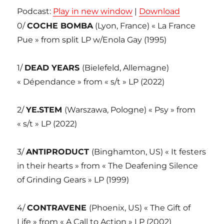
Podcast:
Play in new window
|
Download
0/
COCHE BOMBA
(Lyon, France) « La France
Pue » from split LP w/Enola Gay (1995)
1/
DEAD YEARS
(Bielefeld, Allemagne)
« Dépendance » from « s/t » LP (2022)
2/
YE.STEM
(Warszawa, Pologne) « Psy » from
« s/t » LP (2022)
3/
ANTIPRODUCT
(Binghamton, US) « It festers
in their hearts » from « The Deafening Silence
of Grinding Gears » LP (1999)
4/
CONTRAVENE
(Phoenix, US) « The Gift of
Life » from « A Call to Action » LP (2002)