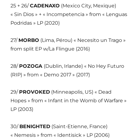
25 + 26/
CADENAXO
(Mexico City, Mexique)
« Sin Dios » + « Incompetencia » from « Lenguas
Podridas » LP (2020)
27/
MORBO
(Lima, Pérou) « Necesito un Trago »
from split EP w/La Flingue (2016)
28/
POZOGA
(Dublin, Irlande) « No Hey Futuro
(RIP) » from « Demo 2017 » (2017)
29/
PROVOKED
(Minneapolis, US) « Dead
Hopes » from « Infant in the Womb of Warfare »
LP (2003)
30/
BENIGHTED
(Saint-Etienne, France)
« Nemesis » from « Identisick » LP (2006)