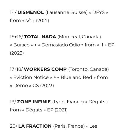
14/
DISMENOL
(Lausanne, Suisse) « DFYS »
from « s/t » (2021)
15+16/
TOTAL NADA
(Montreal, Canada)
« Buraco » + « Demasiado Odio » from « II » EP
(2023)
17+18/
WORKERS COMP
(Toronto, Canada)
« Eviction Notice » + « Blue and Red » from
« Demo » CS (2023)
19/
ZONE INFINIE
(Lyon, France) « Dégats »
from « Dégats » EP (2021)
20/
LA FRACTION
(Paris, France) « Les