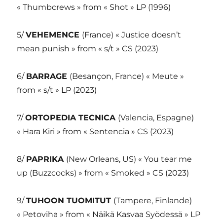
« Thumbcrews » from « Shot » LP (1996)
5/
VEHEMENCE
(France) « Justice doesn’t
mean punish » from « s/t » CS (2023)
6/
BARRAGE
(Besançon, France) « Meute »
from « s/t » LP (2023)
7/
ORTOPEDIA TECNICA
(Valencia, Espagne)
« Hara Kiri » from « Sentencia » CS (2023)
8/
PAPRIKA
(New Orleans, US) « You tear me
up (Buzzcocks) » from « Smoked » CS (2023)
9/
TUHOON TUOMITUT
(Tampere, Finlande)
« Petoviha » from « Näikä Kasvaa Syödessä » LP