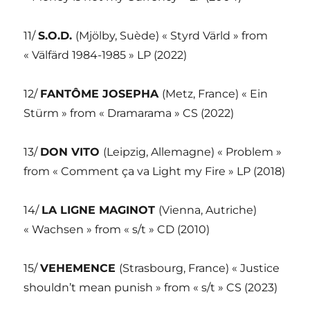
11/
S.O.D.
(Mjölby, Suède) « Styrd Värld » from
« Välfärd 1984-1985 » LP (2022)
12/
FANTÔME JOSEPHA
(Metz, France) « Ein
Stürm » from « Dramarama » CS (2022)
13/
DON VITO
(Leipzig, Allemagne) « Problem »
from « Comment ça va Light my Fire » LP (2018)
14/
LA LIGNE MAGINOT
(Vienna, Autriche)
« Wachsen » from « s/t » CD (2010)
15/
VEHEMENCE
(Strasbourg, France) « Justice
shouldn’t mean punish » from « s/t » CS (2023)