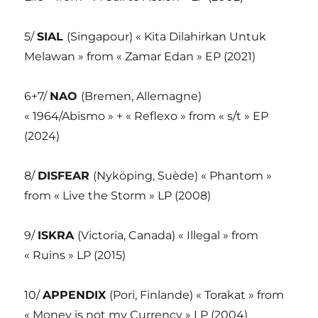
5/
SIAL
(Singapour) « Kita Dilahirkan Untuk
Melawan » from « Zamar Edan » EP (2021)
6+7/
NAO
(Bremen, Allemagne)
« 1964/Abismo » + « Reflexo » from « s/t » EP
(2024)
8/
DISFEAR
(Nyköping, Suède) « Phantom »
from « Live the Storm » LP (2008)
9/
ISKRA
(Victoria, Canada) « Illegal » from
« Ruins » LP (2015)
10/
APPENDIX
(Pori, Finlande) « Torakat » from
« Money is not my Currency » LP (2004)