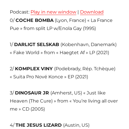
audio
Podcast:
Play in new window
|
Download
0/
COCHE BOMBA
(Lyon, France) « La France
Pue » from split LP w/Enola Gay (1995)
1/
DARLIGT SELSKAB
(Kobenhavn, Danemark)
« Fake World » from « Haegtet Af » LP (2021)
2/
KOMPLEX VINY
(Podebrady, Rép. Tchèque)
« Suita Pro Nové Konce » EP (2021)
3/
DINOSAUR JR
(Amherst, US) « Just like
Heaven (The Cure) » from « You’re living all over
me » CD (2005)
4/
THE JESUS LIZARD
(Austin, US)