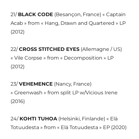
21/
BLACK CODE
(Besançon, France) « Captain
Acab » from « Hang, Drawn and Quartered » LP
(2012)
22/
CROSS STITCHED EYES
(Allemagne / US)
« Vile Corpse » from « Decomposition » LP
(2012)
23/
VEHEMENCE
(Nancy, France)
« Greenwash » from split LP w/Vicious Irene
(2016)
24/
KOHTI TUHOA
(Helsinki, Finlande) « Elä
Totuudesta » from « Elä Totuudesta » EP (2020)