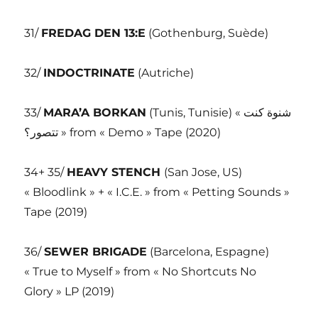
31/
FREDAG DEN 13:E
(Gothenburg, Suède)
32/
INDOCTRINATE
(Autriche)
33/
MARA’A BORKAN
(Tunis, Tunisie) « شنوة كنت
تتصور؟ » from « Demo » Tape (2020)
34+ 35/
HEAVY STENCH
(San Jose, US)
« Bloodlink » + « I.C.E. » from « Petting Sounds »
Tape (2019)
36/
SEWER BRIGADE
(Barcelona, Espagne)
« True to Myself » from « No Shortcuts No
Glory » LP (2019)