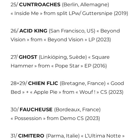
25/
CUNTROACHES
(Berlin, Allemagne)
« Inside Me » from split LPw/ Guttersnipe (2019)
26/
ACID KING
(San Francisco, US) « Beyond
Vision » from « Beyond Vision » LP (2023)
27/
GHOST
(Linkiöping, Suède) « Square
Hammer » from « Pope Star » EP (2016)
28+29/
CHIEN FLIC
(Bretagne, France) « Good
Bed » + « Apple Pie » from « Wouf ! » CS (2023)
30/
FAUCHEUSE
(Bordeaux, France)
« Possession » from Demo CS (2023)
31/
CIMITERO
(Parma, Italie) « L’Ultima Notte »