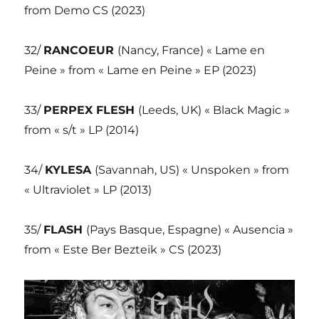
from Demo CS (2023)
32/
RANCOEUR
(Nancy, France) « Lame en
Peine » from « Lame en Peine » EP (2023)
33/
PERPEX FLESH
(Leeds, UK) « Black Magic »
from « s/t » LP (2014)
34/
KYLESA
(Savannah, US) « Unspoken » from
« Ultraviolet » LP (2013)
35/
FLASH
(Pays Basque, Espagne) « Ausencia »
from « Este Ber Bezteik » CS (2023)