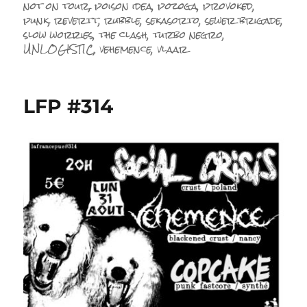
not on tour
,
poison idea
,
pozoga
,
provoked
,
punk
,
revertt
,
rubble
,
sekasorto
,
sewer brigade
,
slow worries
,
the clash
,
turbo negro
,
UNLOGISTIC
,
vehemence
,
vlaar
LFP #314