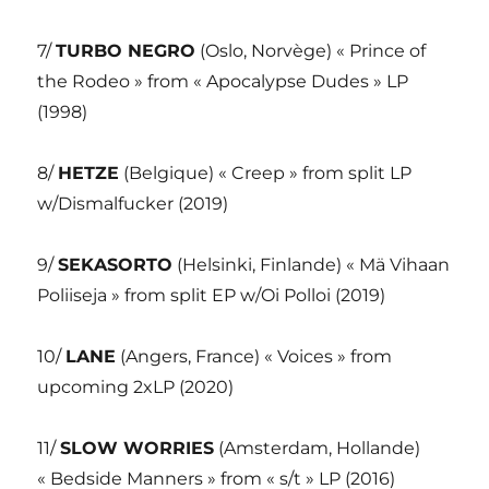
7/
TURBO NEGRO
(Oslo, Norvège) « Prince of
the Rodeo » from « Apocalypse Dudes » LP
(1998)
8/
HETZE
(Belgique) « Creep » from split LP
w/Dismalfucker (2019)
9/
SEKASORTO
(Helsinki, Finlande) « Mä Vihaan
Poliiseja » from split EP w/Oi Polloi (2019)
10/
LANE
(Angers, France) « Voices » from
upcoming 2xLP (2020)
11/
SLOW WORRIES
(Amsterdam, Hollande)
« Bedside Manners » from « s/t » LP (2016)