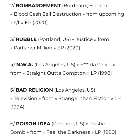
2/
BOMBARDEMENT
(Bordeaux, France)
« Blood Cash Self Destruction » from upcoming
« s/t » EP (2020)
3/
RUBBLE
(Portland, US) « Justice » from
« Parts per Million » EP (2020)
4/
N.W.A.
(Los Angeles, US) « F*** da Police »
from « Straight Outta Compton » LP (1998)
5/
BAD RELIGION
(Los Angeles, US)
« Television » from « Stranger than Fiction » LP
(1994)
6/
POISON IDEA
(Portland, US) « Plastic
Bomb » from « Feel the Darkness » LP (1990)