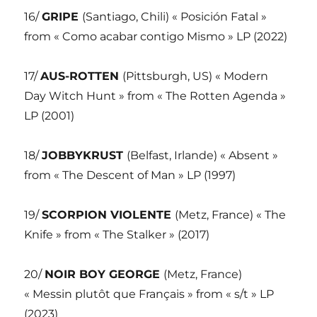
16/
GRIPE
(Santiago, Chili) « Posición Fatal »
from « Como acabar contigo Mismo » LP (2022)
17/
AUS-ROTTEN
(Pittsburgh, US) « Modern
Day Witch Hunt » from « The Rotten Agenda »
LP (2001)
18/
JOBBYKRUST
(Belfast, Irlande) « Absent »
from « The Descent of Man » LP (1997)
19/
SCORPION VIOLENTE
(Metz, France) « The
Knife » from « The Stalker » (2017)
20/
NOIR BOY GEORGE
(Metz, France)
« Messin plutôt que Français » from « s/t » LP
(2023)