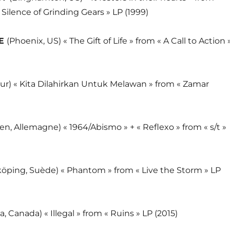
Silence of Grinding Gears » LP (1999)
NE
(Phoenix, US) « The Gift of Life » from « A Call to Action 
ur) « Kita Dilahirkan Untuk Melawan » from « Zamar
n, Allemagne) « 1964/Abismo » + « Reflexo » from « s/t »
öping, Suède) « Phantom » from « Live the Storm » LP
ia, Canada) « Illegal » from « Ruins » LP (2015)