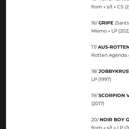
from « s/t » CS (
16/
GRIPE
(Santi
Mismo » LP (202
17/
AUS-ROTTE
Rotten Agenda »
18/
JOBBYKRU
LP (1997)
19/
SCORPION 
(2017)
20/
NOIR BOY 
from « s/t » LP (