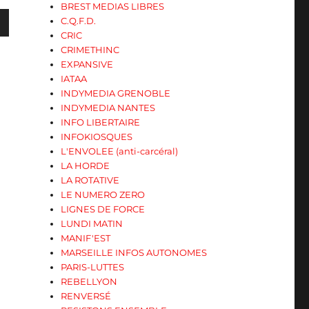
BREST MEDIAS LIBRES
C.Q.F.D.
CRIC
CRIMETHINC
EXPANSIVE
s
IATAA
INDYMEDIA GRENOBLE
INDYMEDIA NANTES
ter
INFO LIBERTAIRE
INFOKIOSQUES
L'ENVOLEE (anti-carcéral)
r
LA HORDE
LA ROTATIVE
.
LE NUMERO ZERO
LIGNES DE FORCE
LUNDI MATIN
MANIF'EST
MARSEILLE INFOS AUTONOMES
PARIS-LUTTES
REBELLYON
RENVERSÉ