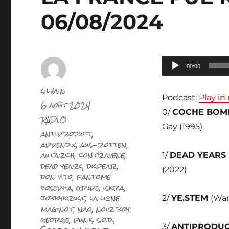
06/08/2024
Lecteur
00:00
audio
Auteur
silvain
Podcast:
Play i
Publié
6 août 2024
le
0/
COCHE BOM
Catégories
RADIO
Gay (1995)
Étiquettes
antiproduct
,
appendix
,
aus-rotten
,
autarch
,
contravene
,
1/
DEAD YEARS
dead years
,
disfear
,
(2022)
don vito
,
fantome
josepha
,
gripe
,
iskra
,
jobbykrust
,
la ligne
2/
YE.STEM
(War
maginot
,
nao
,
noir boy
george
,
punk
,
s.o.d.
,
3/
ANTIPRODU