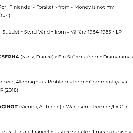
Pori, Finlande) « Torakat » from « Money is not my
2004)
, Suède) « Styrd Värld » from « Välfärd 1984-1985 » LP
OSEPHA
(Metz, France) « Ein Stürm » from « Dramarama 
Leipzig, Allemagne) « Problem » from « Comment ça va
P (2018)
MAGINOT
(Vienna, Autriche) « Wachsen » from « s/t » CD
E
(Strasbourg, France) « Justice shouldn’t mean punish »