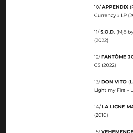
10/
APPENDIX
(
Currency » LP (
11/
S.O.D.
(Mjölby
(2022)
12/
FANTÔME J
CS (2022)
13/
DON VITO
(
Light my Fire » L
14/
LA LIGNE 
(2010)
15/
VEHEMENC