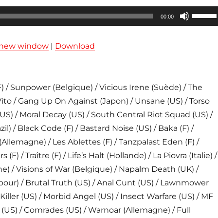
Utilisez
00:00
les
flèches
n new window
|
Download
haut/ba
pour
augmen
/ Sunpower (Belgique) / Vicious Irene (Suède) / The
ou
Vito / Gang Up On Against (Japon) / Unsane (US) / Torso
diminue
(US) / Moral Decay (US) / South Central Riot Squad (US) /
le
il) / Black Code (F) / Bastard Noise (US) / Baka (F) /
volume
Allemagne) / Les Ablettes (F) / Tanzpalast Eden (F) /
F) / Traître (F) / Life’s Halt (Hollande) / La Piovra (Italie) /
e) / Visions of War (Belgique) / Napalm Death (UK) /
our) / Brutal Truth (US) / Anal Cunt (US) / Lawnmower
Killer (US) / Morbid Angel (US) / Insect Warfare (US) / MF
US) / Comrades (US) / Warnoar (Allemagne) / Full