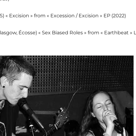
S) « Excision » from « Excession / Excision » EP (2022)
lasgow, Écosse) « Sex Biased Roles » from « Earthbeat » 