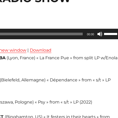
Utilisez
00:00
les
flèches
n new window
|
Download
haut/ba
BA
(Lyon, France) « La France Pue » from split LP w/Enola
pour
augmen
ou
(Bielefeld, Allemagne) « Dépendance » from « s/t » LP
diminue
le
volume
szawa, Pologne) « Psy » from « s/t » LP (2022)
CT
(Binghamton, US) « It festers in their hearts » from