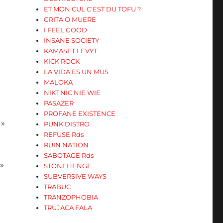
ET MON CUL C'EST DU TOFU ?
GRITA O MUERE
I FEEL GOOD
INSANE SOCIETY
KAMASET LEVYT
KICK ROCK
LA VIDA ES UN MUS
MALOKA
NIKT NIC NIE WIE
PASAZER
PROFANE EXISTENCE
 »
PUNK DISTRO
REFUSE Rds
RUIN NATION
SABOTAGE Rds
 »
STONEHENGE
SUBVERSIVE WAYS
TRABUC
TRANZOPHOBIA
TRUJACA FALA