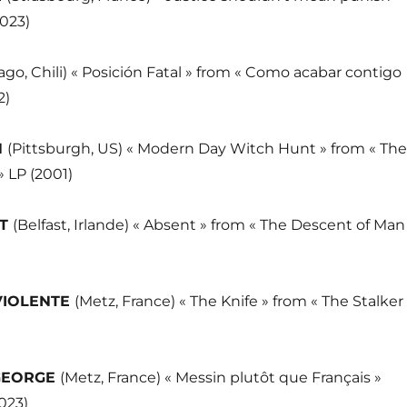
2023)
ago, Chili) « Posición Fatal » from « Como acabar contigo
2)
N
(Pittsburgh, US) « Modern Day Witch Hunt » from « The
 LP (2001)
ST
(Belfast, Irlande) « Absent » from « The Descent of Man
VIOLENTE
(Metz, France) « The Knife » from « The Stalker
GEORGE
(Metz, France) « Messin plutôt que Français »
2023)