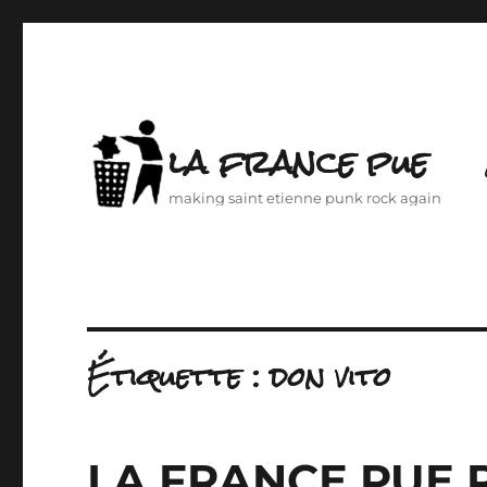
la france pue
making saint etienne punk rock again
Étiquette :
don vito
LA FRANCE PUE