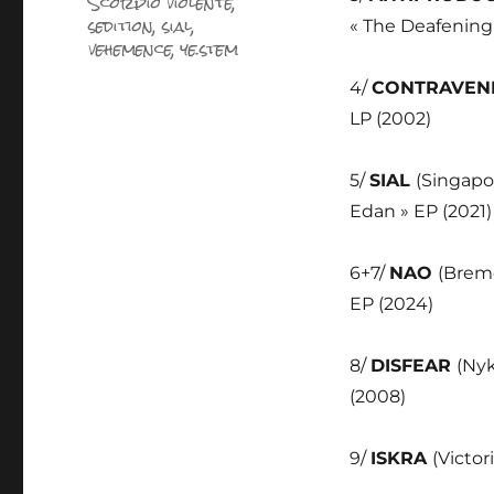
Scorpio violente
,
sedition
,
sial
,
« The Deafening 
vehemence
,
ye.stem
4/
CONTRAVE
LP (2002)
5/
SIAL
(Singapo
Edan » EP (2021)
6+7/
NAO
(Breme
EP (2024)
8/
DISFEAR
(Nyk
(2008)
9/
ISKRA
(Victor