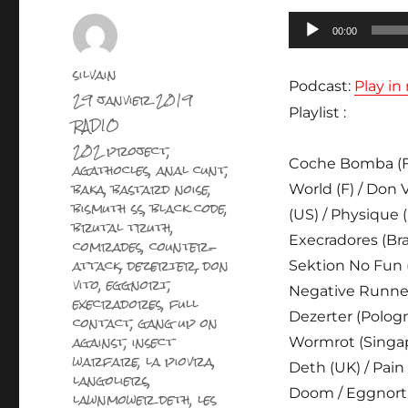
Lecteur
00:00
audio
Auteur
silvain
Podcast:
Play i
Publié
29 janvier 2019
le
Playlist :
Catégories
RADIO
Étiquettes
202 project
,
Coche Bomba (F) 
agathocles
,
anal cunt
,
baka
,
bastard noise
,
World (F) / Don 
bismuth ss
,
black code
,
(US) / Physique 
brutal truth
,
Execradores (Braz
comrades
,
counter-
attack
,
dezerter
,
don
Sektion No Fun (
vito
,
eggnort
,
Negative Runners (
execradores
,
full
Dezerter (Pologn
contact
,
gang up on
against
,
insect
Wormrot (Singap
warfare
,
la piovra
,
Deth (UK) / Pain 
langoliers
,
Doom / Eggnort (
lawnmower deth
,
les