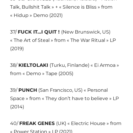
Talk, Bullshit Talk » + « Silence is Bliss » from
« Hidup » Demo (2021)
37/
FUCK IT…I QUIT !
(New Brunswick, US)
« The Art of Steal » from « The War Ritual » LP
(2019)
38/
KIELTOLAKI
(Turku, Finlande) « Ei Armoa »
from « Demo » Tape (2005)
39/
PUNCH
(San Francisco, US) « Personal
Space » from « They don’t have to believe » LP
(2014)
40/
FREAK GENES
(UK) « Electric House » from
« Power Station » LP (2021)