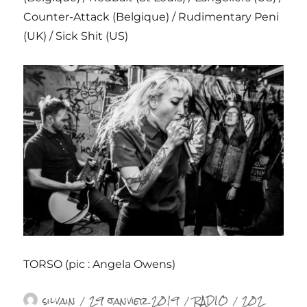
Counter-Attack (Belgique) / Rudimentary Peni
(UK) / Sick Shit (US)
TORSO (pic : Angela Owens)
Auteur
Publié
Catégories
Étiquettes
silvain
29 janvier 2019
RADIO
202