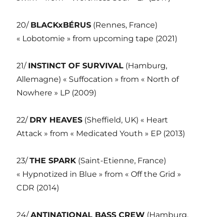
20/
BLACKxBÉRUS
(Rennes, France)
« Lobotomie » from upcoming tape (2021)
21/
INSTINCT OF SURVIVAL
(Hamburg,
Allemagne) « Suffocation » from « North of
Nowhere » LP (2009)
22/
DRY HEAVES
(Sheffield, UK) « Heart
Attack » from « Medicated Youth » EP (2013)
23/
THE SPARK
(Saint-Etienne, France)
« Hypnotized in Blue » from « Off the Grid »
CDR (2014)
24/
ANTINATIONAL BASS CREW
(Hamburg,