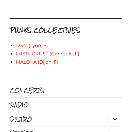
PUNKS COLLECTIVES
1234! (Lyon, F)
LUSTUCRUST (Grenoble, F)
MALOKA (Dijon, F)
CONCERTS
RADIO
DISTRO
ouvrir
le
sous-
menu
ouvrir