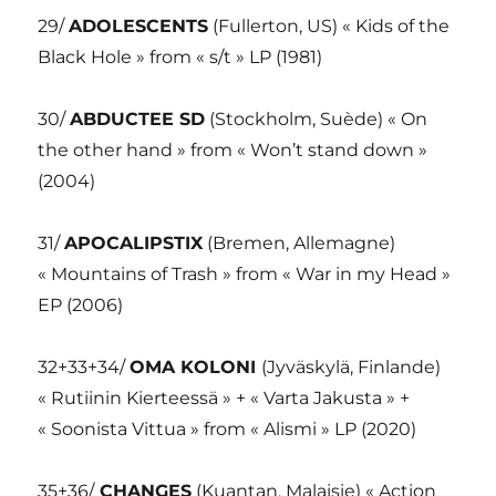
29/
ADOLESCENTS
(Fullerton, US) « Kids of the
Black Hole » from « s/t » LP (1981)
30/
ABDUCTEE SD
(Stockholm, Suède) « On
the other hand » from « Won’t stand down »
(2004)
31/
APOCALIPSTIX
(Bremen, Allemagne)
« Mountains of Trash » from « War in my Head »
EP (2006)
32+33+34/
OMA KOLONI
(Jyväskylä, Finlande)
« Rutiinin Kierteessä » + « Varta Jakusta » +
« Soonista Vittua » from « Alismi » LP (2020)
35+36/
CHANGES
(Kuantan, Malaisie) « Action