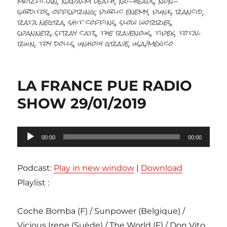
mortician
,
napalm death
,
no-heads
,
non-
subditos
,
offspring
,
public enemy
,
punk
,
rancid
,
rata negra
,
shit coffins
,
slow worries
,
spanner
,
stray cats
,
the ravenous
,
tipex
,
total
ruin
,
toy dolls
,
unholy grave
,
usa/mexico
LA FRANCE PUE RADIO
SHOW 29/01/2019
Lecteur
00:00
00:00
audio
Podcast:
Play in new window
|
Download
Playlist :
Coche Bomba (F) / Sunpower (Belgique) /
Vicious Irene (Suède) / The World (F) / Don Vito