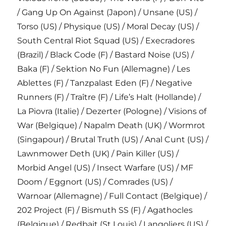
/ Gang Up On Against (Japon) / Unsane (US) /
Torso (US) / Physique (US) / Moral Decay (US) /
South Central Riot Squad (US) / Execradores
(Brazil) / Black Code (F) / Bastard Noise (US) /
Baka (F) / Sektion No Fun (Allemagne) / Les
Ablettes (F) / Tanzpalast Eden (F) / Negative
Runners (F) / Traître (F) / Life’s Halt (Hollande) /
La Piovra (Italie) / Dezerter (Pologne) / Visions of
War (Belgique) / Napalm Death (UK) / Wormrot
(Singapour) / Brutal Truth (US) / Anal Cunt (US) /
Lawnmower Deth (UK) / Pain Killer (US) /
Morbid Angel (US) / Insect Warfare (US) / MF
Doom / Eggnort (US) / Comrades (US) /
Warnoar (Allemagne) / Full Contact (Belgique) /
202 Project (F) / Bismuth SS (F) / Agathocles
(Belgique) / Redbait (St Louis) / Langoliers (US) /