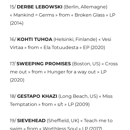
15/
DERBE LEBOWSKI
(Berlin, Allemagne)
« Mankind = Germs » from « Broken Glass » LP
(2014)
16/
KOHTI TUHOA
(Helsinki, Finlande) « Vesi
Virtaa » from « Ela Totuudesta » EP (2020)
17/
SWEEPING PROMISES
(Boston, US) « Cross
me out » from « Hunger for a way out » LP
(2020)
18/
GESTAPO KHAZI
(Long Beach, US) « Miss
Temptation » from « s/t » LP (2009)
19/
SIEVEHEAD
(Sheffield, UK) « Teach me to
swim » from « Worthless Soul » LP (2017)