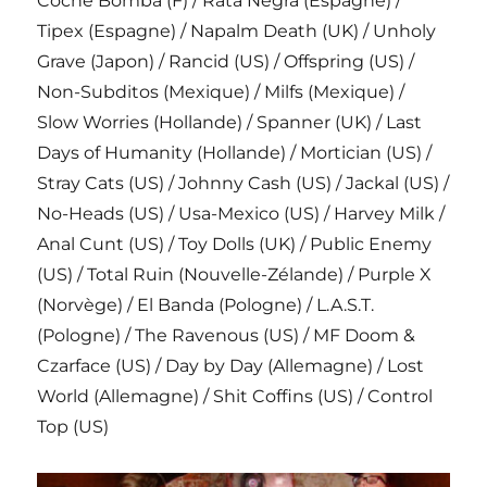
Coche Bomba (F) / Rata Negra (Espagne) /
Tipex (Espagne) / Napalm Death (UK) / Unholy
Grave (Japon) / Rancid (US) / Offspring (US) /
Non-Subditos (Mexique) / Milfs (Mexique) /
Slow Worries (Hollande) / Spanner (UK) / Last
Days of Humanity (Hollande) / Mortician (US) /
Stray Cats (US) / Johnny Cash (US) / Jackal (US) /
No-Heads (US) / Usa-Mexico (US) / Harvey Milk /
Anal Cunt (US) / Toy Dolls (UK) / Public Enemy
(US) / Total Ruin (Nouvelle-Zélande) / Purple X
(Norvège) / El Banda (Pologne) / L.A.S.T.
(Pologne) / The Ravenous (US) / MF Doom &
Czarface (US) / Day by Day (Allemagne) / Lost
World (Allemagne) / Shit Coffins (US) / Control
Top (US)