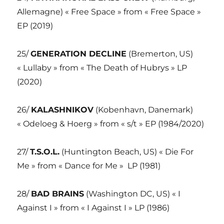
Allemagne) « Free Space » from « Free Space »
EP (2019)
25/
GENERATION DECLINE
(Bremerton, US)
« Lullaby » from « The Death of Hubrys » LP
(2020)
26/
KALASHNIKOV
(Kobenhavn, Danemark)
« Odeloeg & Hoerg » from « s/t » EP (1984/2020)
27/
T.S.O.L.
(Huntington Beach, US) « Die For
Me » from « Dance for Me »
LP (1981)
28/
BAD BRAINS
(Washington DC, US) « I
Against I » from « I Against I » LP (1986)