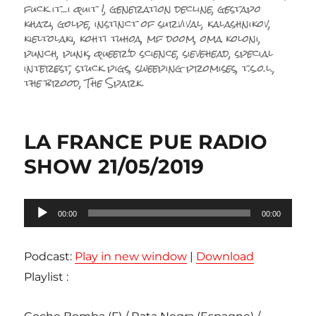
fuck it...i quit !
,
generation decline
,
gestapo
khazi
,
golpe
,
instinct of survival
,
kalashnikov
,
kieltolaki
,
kohti tuhoa
,
mf doom
,
oma koloni
,
punch
,
punk
,
queer'd science
,
sievehead
,
special
interest
,
stuck pigs
,
sweeping promises
,
t.s.o.l.
,
the brood
,
The Spark
LA FRANCE PUE RADIO
SHOW 21/05/2019
Lecteur
00:00
00:00
audio
Podcast:
Play in new window
|
Download
Playlist :