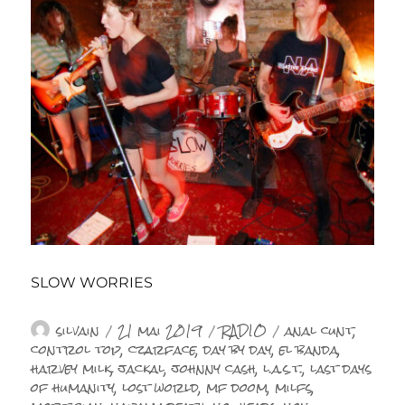
SLOW WORRIES
Auteur
Publié
Catégories
Étiquettes
silvain
21 mai 2019
RADIO
anal cunt
,
le
control top
,
czarface
,
day by day
,
el banda
,
harvey milk
,
jackal
,
johnny cash
,
l.a.s.t.
,
last days
of humanity
,
lost world
,
mf doom
,
milfs
,