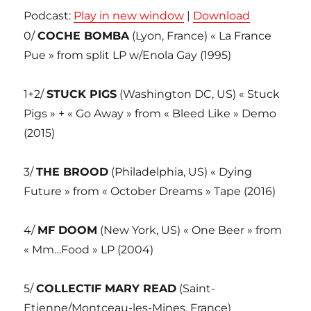
Podcast:
Play in new window
|
Download
0/
COCHE BOMBA
(Lyon, France) « La France
Pue » from split LP w/Enola Gay (1995)
1+2/
STUCK PIGS
(Washington DC, US) « Stuck
Pigs » + « Go Away » from « Bleed Like » Demo
(2015)
3/
THE BROOD
(Philadelphia, US) « Dying
Future » from « October Dreams » Tape (2016)
4/
MF DOOM
(New York, US) « One Beer » from
« Mm…Food » LP (2004)
5/
COLLECTIF MARY READ
(Saint-
Etienne/Montceau-les-Mines, France)