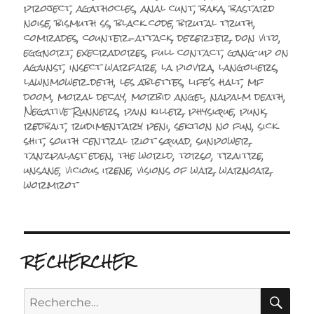
le
project
,
agathocles
,
anal cunt
,
baka
,
bastard
noise
,
bismuth ss
,
black code
,
brutal truth
,
comrades
,
counter-attack
,
dezerter
,
don vito
,
eggnort
,
execradores
,
full contact
,
gang up on
against
,
insect warfare
,
la piovra
,
langoliers
,
lawnmower deth
,
les ablettes
,
life's halt
,
mf
doom
,
moral decay
,
morbid angel
,
napalm death
,
Negative Runners
,
pain killer
,
physique
,
punk
,
redbait
,
rudimentary peni
,
sektion no fun
,
sick
shit
,
south central riot squad
,
sunpower
,
tanzpalast eden
,
the world
,
torso
,
traitre
,
unsane
,
vicious irene
,
visions of war
,
warnoar
,
wormrot
RECHERCHER
RE
Recherche