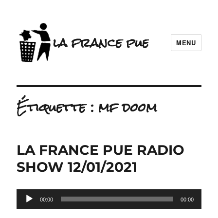
la france pue
MENU
Étiquette :
mf doom
LA FRANCE PUE RADIO
SHOW 12/01/2021
Lecteur
00:00
00:00
audio