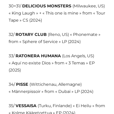
30+31/
DELICIOUS MONSTERS
(Milwaukee, US)
« King Laugh » + « This one is mine » from « Tour
Tape » CS (2024)
32/
ROTARY CLUB
(Reno, US) « Phonemate »
from « Sphere of Service » LP (2024)
33/
RATONERA HUMANA
(Los Angels, US)
« Aquí no existe Dios » from « 3 Temas » EP
(2025)
34/
PISSE
(Wittichenau, Allemagne)
« Männerpissoir » from « Dubaï » LP (2024)
35/
VESSAISA
(Turku, Finlande) « Ei Heilu » from
« Kolme Kääretorttua » EP (2024)