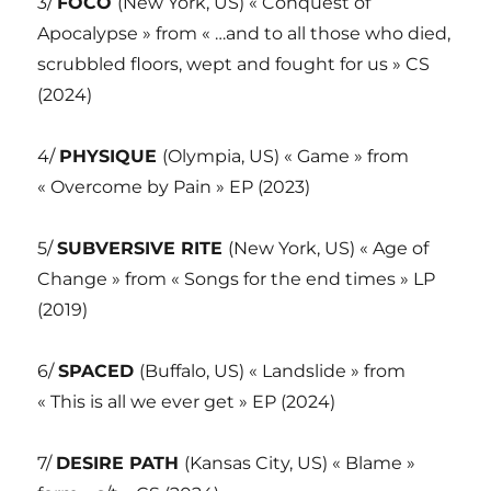
3/
FOCO
(New York, US) « Conquest of
Apocalypse » from « …and to all those who died,
scrubbled floors, wept and fought for us » CS
(2024)
4/
PHYSIQUE
(Olympia, US) « Game » from
« Overcome by Pain » EP (2023)
5/
SUBVERSIVE RITE
(New York, US) « Age of
Change » from « Songs for the end times » LP
(2019)
6/
SPACED
(Buffalo, US) « Landslide » from
« This is all we ever get » EP (2024)
7/
DESIRE PATH
(Kansas City, US) « Blame »