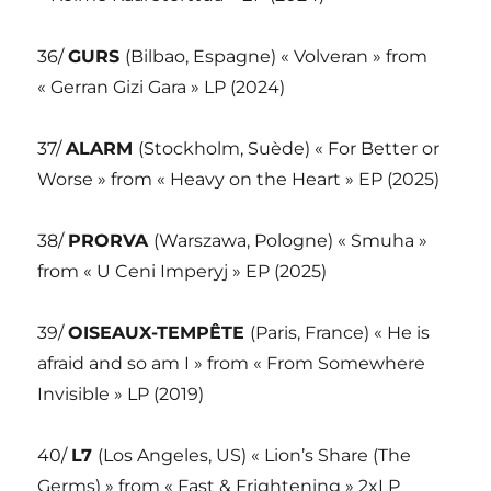
36/
GURS
(Bilbao, Espagne) « Volveran » from
« Gerran Gizi Gara » LP (2024)
37/
ALARM
(Stockholm, Suède) « For Better or
Worse » from « Heavy on the Heart » EP (2025)
38/
PRORVA
(Warszawa, Pologne) « Smuha »
from « U Ceni Imperyj » EP (2025)
39/
OISEAUX-TEMPÊTE
(Paris, France) « He is
afraid and so am I » from « From Somewhere
Invisible » LP (2019)
40/
L7
(Los Angeles, US) « Lion’s Share (The
Germs) » from « Fast & Frightening » 2xLP