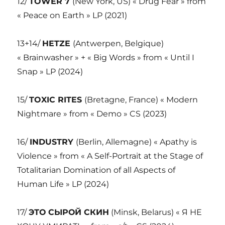
12/
TOWER 7
(New York, US) « Drug Fear » from
« Peace on Earth » LP (2021)
13+14/
HETZE
(Antwerpen, Belgique)
« Brainwasher » + « Big Words » from « Until I
Snap » LP (2024)
15/
TOXIC RITES
(Bretagne, France) « Modern
Nightmare » from « Demo » CS (2023)
16/
INDUSTRY
(Berlin, Allemagne) « Apathy is
Violence » from « A Self-Portrait at the Stage of
Totalitarian Domination of all Aspects of
Human Life » LP (2024)
17/
ЭТО СЫРОЙ СКИН
(Minsk, Belarus) « Я НЕ