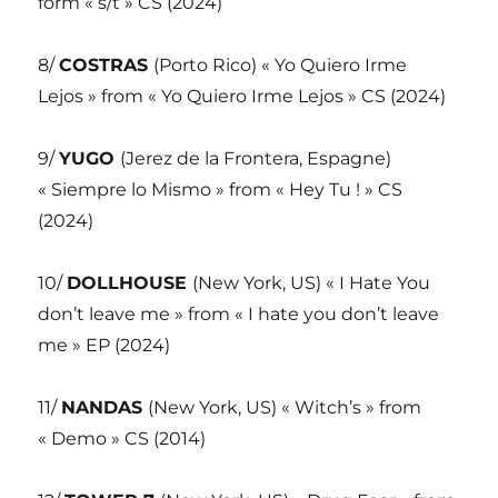
form « s/t » CS (2024)
8/
COSTRAS
(Porto Rico) « Yo Quiero Irme
Lejos » from « Yo Quiero Irme Lejos » CS (2024)
9/
YUGO
(Jerez de la Frontera, Espagne)
« Siempre lo Mismo » from « Hey Tu ! » CS
(2024)
10/
DOLLHOUSE
(New York, US) « I Hate You
don’t leave me » from « I hate you don’t leave
me » EP (2024)
11/
NANDAS
(New York, US) « Witch’s » from
« Demo » CS (2014)