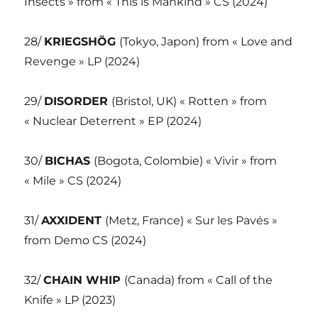
Insects » from « This is Mankind » CS (2024)
28/
KRIEGSHÖG
(Tokyo, Japon) from « Love and
Revenge » LP (2024)
29/
DISORDER
(Bristol, UK) « Rotten » from
« Nuclear Deterrent » EP (2024)
30/
BICHAS
(Bogota, Colombie) « Vivir » from
« Mile » CS (2024)
31/
AXXIDENT
(Metz, France) « Sur les Pavés »
from Demo CS (2024)
32/
CHAIN WHIP
(Canada) from « Call of the
Knife » LP (2023)