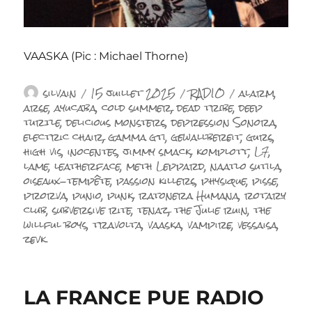
VAASKA (Pic : Michael Thorne)
Auteur
Publié
Catégories
Étiquettes
silvain
15 juillet 2025
RADIO
alarm
,
le
arse
,
ayucaba
,
cold summer
,
dead tribe
,
deep
turtle
,
delicious monsters
,
depression Sonora
,
electric chair
,
gamma gti
,
gewallbereit
,
gurs
,
high vis
,
inocentes
,
jimmy smack
,
komplott
,
L7
,
lame
,
leatherface
,
meth Leppard
,
naatlo sutila
,
oiseaux-tempête
,
passion killers
,
physique
,
pisse
,
prorva
,
punio
,
punk
,
ratonera Humana
,
rotary
club
,
subversive rite
,
tenaz
,
the Julie ruin
,
the
willful boys
,
travolta
,
vaaska
,
vampire
,
vessaisa
,
zevk
LA FRANCE PUE RADIO