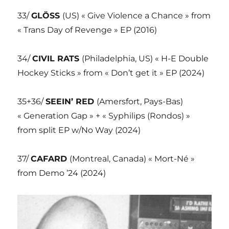
33/
GLÖSS
(US) « Give Violence a Chance » from
« Trans Day of Revenge » EP (2016)
34/
CIVIL RATS
(Philadelphia, US) « H-E Double
Hockey Sticks » from « Don’t get it » EP (2024)
35+36/
SEEIN’ RED
(Amersfort, Pays-Bas)
« Generation Gap » + « Syphilips (Rondos) »
from split EP w/No Way (2024)
37/
CAFARD
(Montreal, Canada) « Mort-Né »
from Demo ’24 (2024)