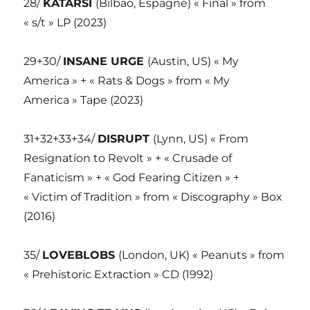
28/
KATARSI
(Bilbao, Espagne) « Final » from
« s/t » LP (2023)
29+30/
INSANE URGE
(Austin, US) « My
America » + « Rats & Dogs » from « My
America » Tape (2023)
31+32+33+34/
DISRUPT
(Lynn, US) « From
Resignation to Revolt » + « Crusade of
Fanaticism » + « God Fearing Citizen » +
« Victim of Tradition » from « Discography » Box
(2016)
35/
LOVEBLOBS
(London, UK) « Peanuts » from
« Prehistoric Extraction » CD (1992)