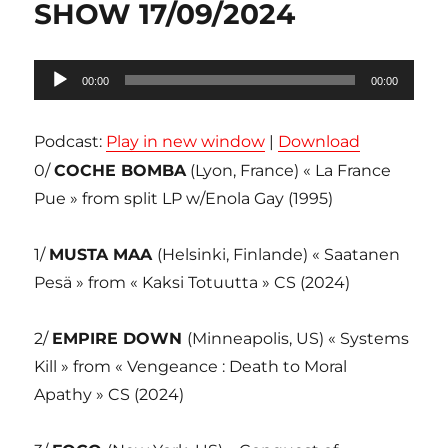
SHOW 17/09/2024
Lecteur
00:00
00:00
audio
Podcast:
Play in new window
|
Download
0/
COCHE BOMBA
(Lyon, France) « La France
Pue » from split LP w/Enola Gay (1995)
1/
MUSTA MAA
(Helsinki, Finlande) « Saatanen
Pesä » from « Kaksi Totuutta » CS (2024)
2/
EMPIRE DOWN
(Minneapolis, US) « Systems
Kill » from « Vengeance : Death to Moral
Apathy » CS (2024)