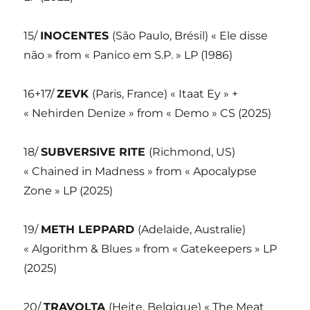
15/
INOCENTES
(São Paulo, Brésil) « Ele disse
não » from « Panico em S.P. » LP (1986)
16+17/
ZEVK
(Paris, France) « Itaat Ey » +
« Nehirden Denize » from « Demo » CS (2025)
18/
SUBVERSIVE RITE
(Richmond, US)
« Chained in Madness » from « Apocalypse
Zone » LP (2025)
19/
METH LEPPARD
(Adelaide, Australie)
« Algorithm & Blues » from « Gatekeepers » LP
(2025)
20/
TRAVOLTA
(Hejte, Belgique) « The Meat