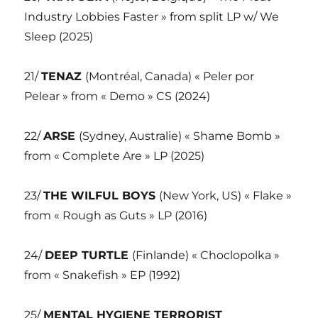
Industry Lobbies Faster » from split LP w/ We
Sleep (2025)
21/
TENAZ
(Montréal, Canada) « Peler por
Pelear » from « Demo » CS (2024)
22/
ARSE
(Sydney, Australie) « Shame Bomb »
from « Complete Are » LP (2025)
23/
THE WILFUL BOYS
(New York, US) « Flake »
from « Rough as Guts » LP (2016)
24/
DEEP TURTLE
(Finlande) « Choclopolka »
from « Snakefish » EP (1992)
25/
MENTAL HYGIENE TERRORIST