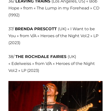
36/
LEAVING TRAINS
(Los Angeles, US) « Bob
Hope » from « The Lump in my Forehead » CD
(1992)
37/
BRENDA PRESCOTT
(UK) « I Want to be
You » from V/A « Heroes of the Night Vol.2 » LP
(2023)
38/
THE ROCHDALE FAIRIES
(UK)
« Edelweiss » from V/A « Heroes of the Night
Vol.2 » LP (2023)