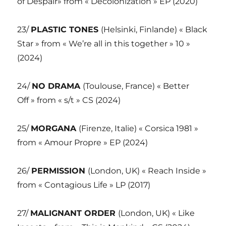
of Despair» from « Decolonization » EP (2020)
23/
PLASTIC TONES
(Helsinki, Finlande) « Black
Star » from « We’re all in this together » 10 »
(2024)
24/
NO DRAMA
(Toulouse, France) « Better
Off » from « s/t » CS (2024)
25/
MORGANA
(Firenze, Italie) « Corsica 1981 »
from « Amour Propre » EP (2024)
26/
PERMISSION
(London, UK) « Reach Inside »
from « Contagious Life » LP (2017)
27/
MALIGNANT ORDER
(London, UK) « Like