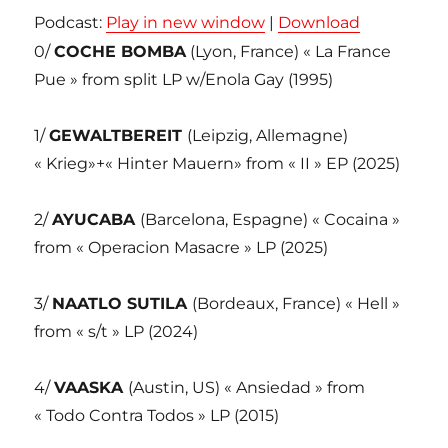
Podcast:
Play in new window
|
Download
0/
COCHE BOMBA
(Lyon, France) « La France
Pue » from split LP w/Enola Gay (1995)
1/
GEWALTBEREIT
(Leipzig, Allemagne)
« Krieg»+« Hinter Mauern» from « II » EP (2025)
2/
AYUCABA
(Barcelona, Espagne) « Cocaina »
from « Operacion Masacre » LP (2025)
3/
NAATLO SUTILA
(Bordeaux, France) « Hell »
from « s/t » LP (2024)
4/
VAASKA
(Austin, US) « Ansiedad » from
« Todo Contra Todos » LP (2015)