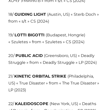
ХОЧУ УМИРАТЬ » from « s/t » CS (2024)
18/
GUIDING LIGHT
(Austin, US) « Sterb Doch »
from « s/t » CS (2024)
19/
LOTTI BIGOTTI
(Budapest, Hongrie)
« Szuletes » from « Szuletes » CS (2024)
20/
PUBLIC ACID
(Greensboro, US) « Deadly
Struggle » from « Deadly Struggle » LP (2024)
21/
KINETIC ORBITAL STRIKE
(Philadelphia,
US) « True Disaster » from « The True Disaster »
LP (2023)
22/
KALEIDOSCOPE
(New York, US) « Deaths