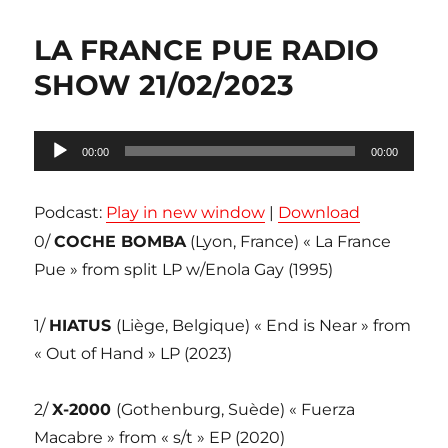
LA FRANCE PUE RADIO
SHOW 21/02/2023
Lecteur
00:00
00:00
audio
Podcast:
Play in new window
|
Download
0/
COCHE BOMBA
(Lyon, France) « La France
Pue » from split LP w/Enola Gay (1995)
1/
HIATUS
(Liège, Belgique) « End is Near » from
« Out of Hand » LP (2023)
2/
X-2000
(Gothenburg, Suède) « Fuerza
Macabre » from « s/t » EP (2020)