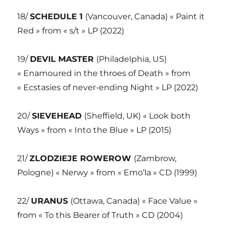
18/
SCHEDULE 1
(Vancouver, Canada) « Paint it
Red » from « s/t » LP (2022)
19/
DEVIL MASTER
(Philadelphia, US)
« Enamoured in the throes of Death » from
« Ecstasies of never-ending Night » LP (2022)
20/
SIEVEHEAD
(Sheffield, UK) « Look both
Ways » from « Into the Blue » LP (2015)
21/
ZLODZIEJE ROWEROW
(Zambrow,
Pologne) « Nerwy » from « Emo’la » CD (1999)
22/
URANUS
(Ottawa, Canada) « Face Value »
from « To this Bearer of Truth » CD (2004)