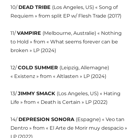
10/
DEAD TRIBE
(Los Angeles, US) « Song of
Requiem » from split EP w/ Flesh Trade (2017)
11/
VAMPIRE
(Melbourne, Australie) « Nothing
to Hold » from « What seems forever can be
broken » LP (2024)
12/
COLD SUMMER
(Leipzig, Allemagne)
« Existenz » from « Altlasten » LP (2024)
13/
JIMMY SMACK
(Los Angeles, US) « Hating
Life » from « Death is Certain » LP (2022)
14/
DEPRESION SONORA
(Espagne) « Veo tan
Dentro » from « El Arte de Morir muy despacio »
LP (2022)