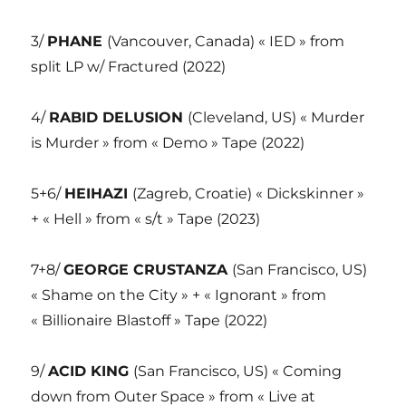
3/
PHANE
(Vancouver, Canada) « IED » from
split LP w/ Fractured (2022)
4/
RABID DELUSION
(Cleveland, US) « Murder
is Murder » from « Demo » Tape (2022)
5+6/
HEIHAZI
(Zagreb, Croatie) « Dickskinner »
+ « Hell » from « s/t » Tape (2023)
7+8/
GEORGE CRUSTANZA
(San Francisco, US)
« Shame on the City » + « Ignorant » from
« Billionaire Blastoff » Tape (2022)
9/
ACID KING
(San Francisco, US) « Coming
down from Outer Space » from « Live at