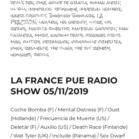
devil's den
,
fuse
,
golpe de gracia
,
human alert
,
ill bill
,
immortal technique
,
imperial leather
,
inner conflict
,
Juggling Jugulars
,
LA
FRACTION
,
law/less
,
les sheriff
,
litige
,
los
rezios
,
maldita juventud
,
material support
,
max
cavalera
,
muro
,
napalm death
,
organes frits
man
,
outcry
,
permission
,
poupouille orkestra
,
punk
,
resilience
,
the clash
,
the zit remedy
,
unhinged
,
zyfilis
LA FRANCE PUE RADIO
SHOW 05/11/2019
Coche Bomba (F) / Mental Distress (F) / Oust
(Hollande) / Frecuencia de Muerte (US) /
Deletär (F) / Auxilio (US) / Death Race (Finlande)
/ Wat Tyler (UK) / Include (Panama) / Sex Dwarf