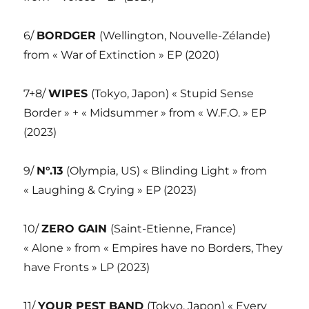
6/
BORDGER
(Wellington, Nouvelle-Zélande)
from « War of Extinction » EP (2020)
7+8/
WIPES
(Tokyo, Japon) « Stupid Sense
Border » + « Midsummer » from « W.F.O. » EP
(2023)
9/
N°.13
(Olympia, US) « Blinding Light » from
« Laughing & Crying » EP (2023)
10/
ZERO GAIN
(Saint-Etienne, France)
« Alone » from « Empires have no Borders, They
have Fronts » LP (2023)
11/
YOUR PEST BAND
(Tokyo, Japon) « Every