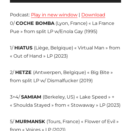
audio
Podcast:
Play in new window
|
Download
0/
COCHE BOMBA
(Lyon, France) « La France
Pue » from split LP w/Enola Gay (1995)
1/
HIATUS
(Liège, Belgique) « Virtual Man » from
« Out of Hand » LP (2023)
2/
HETZE
(Antwerpen, Belgique) « Big Bite »
from split LP w/ Dismalfucker (2019)
3+4/
SAMIAM
(Berkeley, US) « Lake Speed » +
« Shoulda Stayed » from « Stowaway » LP (2023)
5/
MURMANSK
(Tours, France) « Flower of Evil »
from « Voices » LP (2021)