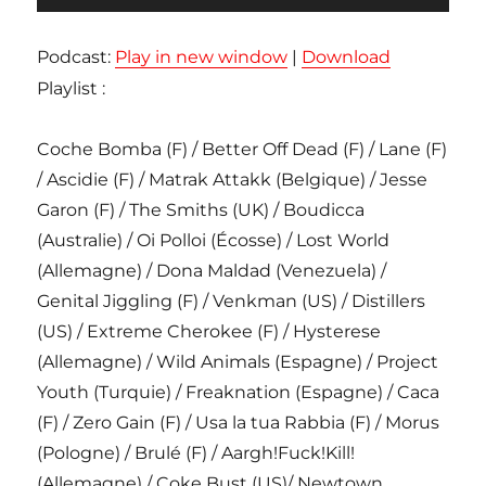
audio
Podcast:
Play in new window
|
Download
Playlist :
Coche Bomba (F) / Better Off Dead (F) / Lane (F)
/ Ascidie (F) / Matrak Attakk (Belgique) / Jesse
Garon (F) / The Smiths (UK) / Boudicca
(Australie) / Oi Polloi (Écosse) / Lost World
(Allemagne) / Dona Maldad (Venezuela) /
Genital Jiggling (F) / Venkman (US) / Distillers
(US) / Extreme Cherokee (F) / Hysterese
(Allemagne) / Wild Animals (Espagne) / Project
Youth (Turquie) / Freaknation (Espagne) / Caca
(F) / Zero Gain (F) / Usa la tua Rabbia (F) / Morus
(Pologne) / Brulé (F) / Aargh!Fuck!Kill!
(Allemagne) / Coke Bust (US)/ Newtown