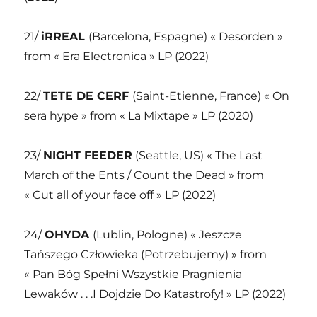
21/
iRREAL
(Barcelona, Espagne) « Desorden »
from « Era Electronica » LP (2022)
22/
TETE DE CERF
(Saint-Etienne, France) « On
sera hype » from « La Mixtape » LP (2020)
23/
NIGHT FEEDER
(Seattle, US) « The Last
March of the Ents / Count the Dead » from
« Cut all of your face off » LP (2022)
24/
OHYDA
(Lublin, Pologne) « Jeszcze
Tańszego Człowieka (Potrzebujemy) » from
« Pan Bóg Spełni Wszystkie Pragnienia
Lewaków . . .I Dojdzie Do Katastrofy! » LP (2022)