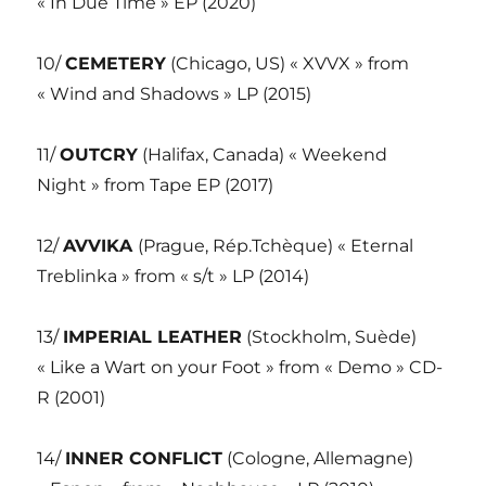
« In Due Time » EP (2020)
10/
CEMETERY
(Chicago, US) « XVVX » from
« Wind and Shadows » LP (2015)
11/
OUTCRY
(Halifax, Canada) « Weekend
Night » from Tape EP (2017)
12/
AVVIKA
(Prague, Rép.Tchèque) « Eternal
Treblinka » from « s/t » LP (2014)
13/
IMPERIAL LEATHER
(Stockholm, Suède)
« Like a Wart on your Foot » from « Demo » CD-
R (2001)
14/
INNER CONFLICT
(Cologne, Allemagne)