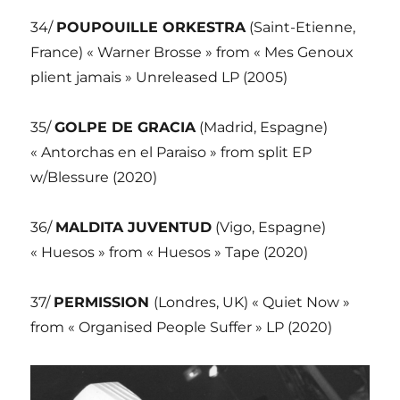
34/
POUPOUILLE ORKESTRA
(Saint-Etienne,
France) « Warner Brosse » from « Mes Genoux
plient jamais » Unreleased LP (2005)
35/
GOLPE DE GRACIA
(Madrid, Espagne)
« Antorchas en el Paraiso » from split EP
w/Blessure (2020)
36/
MALDITA JUVENTUD
(Vigo, Espagne)
« Huesos » from « Huesos » Tape (2020)
37/
PERMISSION
(Londres, UK) « Quiet Now »
from « Organised People Suffer » LP (2020)