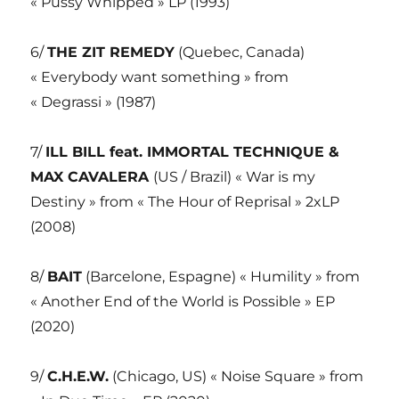
« Pussy Whipped » LP (1993)
6/
THE ZIT REMEDY
(Quebec, Canada)
« Everybody want something » from
« Degrassi » (1987)
7/
ILL BILL feat. IMMORTAL TECHNIQUE &
MAX CAVALERA
(US / Brazil) « War is my
Destiny » from « The Hour of Reprisal » 2xLP
(2008)
8/
BAIT
(Barcelone, Espagne) « Humility » from
« Another End of the World is Possible » EP
(2020)
9/
C.H.E.W.
(Chicago, US) « Noise Square » from