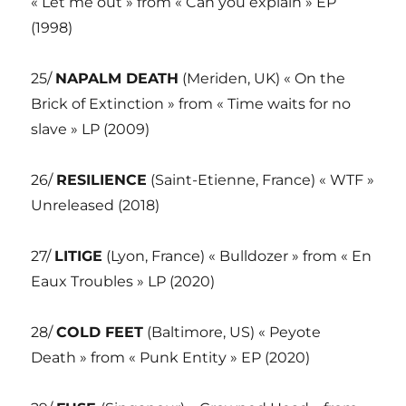
« Let me out » from « Can you explain » EP
(1998)
25/
NAPALM DEATH
(Meriden, UK) « On the
Brick of Extinction » from « Time waits for no
slave » LP (2009)
26/
RESILIENCE
(Saint-Etienne, France) « WTF »
Unreleased (2018)
27/
LITIGE
(Lyon, France) « Bulldozer » from « En
Eaux Troubles » LP (2020)
28/
COLD FEET
(Baltimore, US) « Peyote
Death » from « Punk Entity » EP (2020)