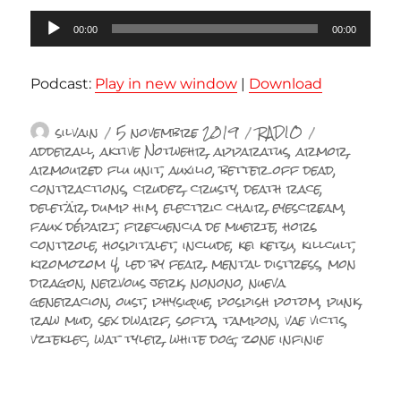
Lecteur
00:00
00:00
audio
Podcast:
Play in new window
|
Download
Auteur
Publié
Catégories
Étiquettes
silvain
5 novembre 2019
RADIO
le
adderall
,
aktive Notwehr
,
apparatus
,
armor
,
armoured flu unit
,
auxilio
,
better off dead
,
contractions
,
crudez
,
crusty
,
death race
,
deletär
,
dump him
,
electric chair
,
eyescream
,
faux départ
,
frecuencia de muerte
,
hors
controle
,
hospitalet
,
include
,
kei ketsu
,
killcult
,
kromozom 4
,
led by fear
,
mental distress
,
mon
dragon
,
nervous jerk
,
nonono
,
nueva
generacion
,
oust
,
physique
,
pospish potom
,
punk
,
raw mud
,
sex dwarf
,
softa
,
tampon
,
vae victis
,
vzteklec
,
wat tyler
,
white dog
,
zone infinie