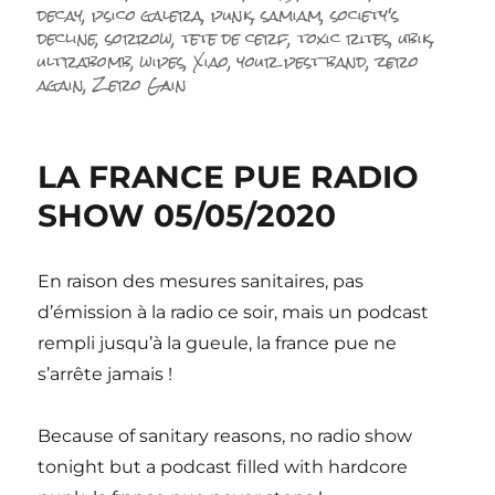
decay
,
psico galera
,
punk
,
samiam
,
society's
decline
,
sorrow
,
tete de cerf
,
toxic rites
,
ubik
,
ultrabomb
,
wipes
,
Xiao
,
your pest band
,
zero
again
,
Zero Gain
LA FRANCE PUE RADIO
SHOW 05/05/2020
En raison des mesures sanitaires, pas
d’émission à la radio ce soir, mais un podcast
rempli jusqu’à la gueule, la france pue ne
s’arrête jamais !
Because of sanitary reasons, no radio show
tonight but a podcast filled with hardcore