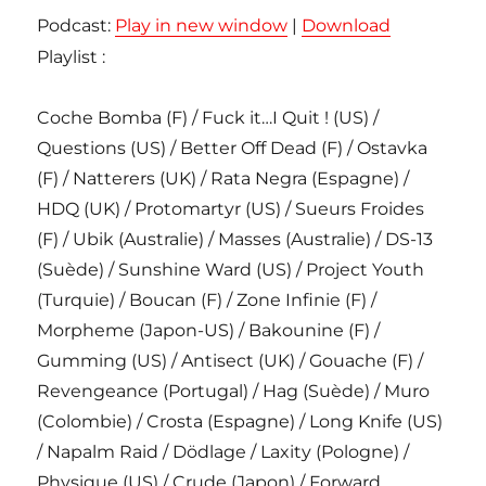
Podcast:
Play in new window
|
Download
Playlist :
Coche Bomba (F) / Fuck it…I Quit ! (US) /
Questions (US) / Better Off Dead (F) / Ostavka
(F) / Natterers (UK) / Rata Negra (Espagne) /
HDQ (UK) / Protomartyr (US) / Sueurs Froides
(F) / Ubik (Australie) / Masses (Australie) / DS-13
(Suède) / Sunshine Ward (US) / Project Youth
(Turquie) / Boucan (F) / Zone Infinie (F) /
Morpheme (Japon-US) / Bakounine (F) /
Gumming (US) / Antisect (UK) / Gouache (F) /
Revengeance (Portugal) / Hag (Suède) / Muro
(Colombie) / Crosta (Espagne) / Long Knife (US)
/ Napalm Raid / Dödlage / Laxity (Pologne) /
Physique (US) / Crude (Japon) / Forward