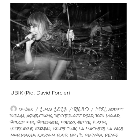
UBIK (Pic : David Forcier)
Auteur
Publié
Catégories
Étiquettes
silvain
2 mai 2023
RADIO
1981
,
addict
le
brain
,
asbest boys
,
better off dead
,
bob mould
,
bongo kids
,
bordger
,
cuero
,
hetze
,
hiatus
,
intenable
,
irreal
,
knife club
,
la machete
,
la vase
,
murmansk
,
napalm raid
,
no.13
,
ostavka
,
peace