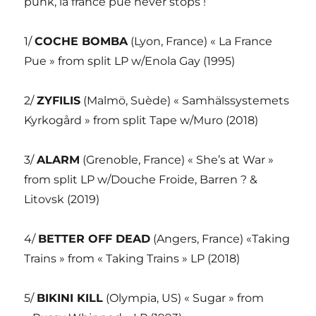
punk, la france pue never stops !
1/
COCHE BOMBA
(Lyon, France) « La France
Pue » from split LP w/Enola Gay (1995)
2/
ZYFILIS
(Malmö, Suède) « Samhälssystemets
Kyrkogård » from split Tape w/Muro (2018)
3/
ALARM
(Grenoble, France) « She’s at War »
from split LP w/Douche Froide, Barren ? &
Litovsk (2019)
4/
BETTER OFF DEAD
(Angers, France) «Taking
Trains » from « Taking Trains » LP (2018)
5/
BIKINI KILL
(Olympia, US) « Sugar » from