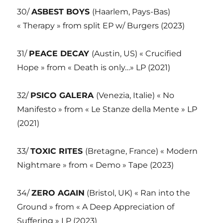
30/
ASBEST BOYS
(Haarlem, Pays-Bas)
« Therapy » from split EP w/ Burgers (2023)
31/
PEACE DECAY
(Austin, US) « Crucified
Hope » from « Death is only…» LP (2021)
32/
PSICO GALERA
(Venezia, Italie) « No
Manifesto » from « Le Stanze della Mente » LP
(2021)
33/
TOXIC RITES
(Bretagne, France) « Modern
Nightmare » from « Demo » Tape (2023)
34/
ZERO AGAIN
(Bristol, UK) « Ran into the
Ground » from « A Deep Appreciation of
Suffering » LP (2023)