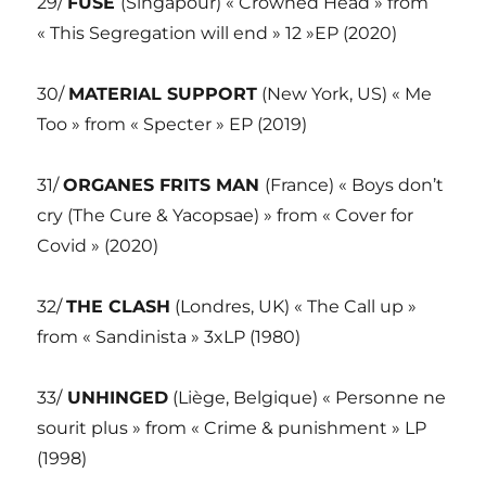
29/
FUSE
(Singapour) « Crowned Head » from
« This Segregation will end » 12 »EP (2020)
30/
MATERIAL SUPPORT
(New York, US) « Me
Too » from « Specter » EP (2019)
31/
ORGANES FRITS MAN
(France) « Boys don’t
cry (The Cure & Yacopsae) » from « Cover for
Covid » (2020)
32/
THE CLASH
(Londres, UK) « The Call up »
from « Sandinista » 3xLP (1980)
33/
UNHINGED
(Liège, Belgique) « Personne ne
sourit plus » from « Crime & punishment » LP
(1998)