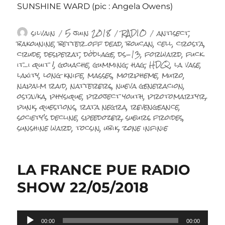
SUNSHINE WARD (pic : Angela Owens)
Auteur
Publié
Catégories
Étiquettes
silvain
5 juin 2018
RADIO
antisect
,
le
bakounine
,
better off dead
,
boucan
,
cell
,
crosta
,
crude
,
desperat
,
dödlage
,
ds-13
,
forward
,
fuck
it...i quit !
,
gouache
,
gumming
,
hag
,
HDQ
,
la vase
,
laxity
,
long knife
,
masses
,
morpheme
,
muro
,
napalm raid
,
natterers
,
nueva generacion
,
ostavka
,
physique
,
project youth
,
protomartyr
,
punk
,
questions
,
rata negra
,
revengeance
,
society's decline
,
speedozer
,
sueurs froides
,
sunshine ward
,
tocsin
,
ubik
,
zone infinie
LA FRANCE PUE RADIO
SHOW 22/05/2018
Lecteur
00:00
00:00