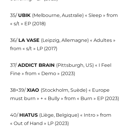
35/
UBIK
(Melbourne, Australie) « Sleep » from
« s/t » EP (2018)
36/
LA VASE
(Leipzig, Allemagne) « Adultes »
from « s/t » LP (2017)
37/
ADDICT BRAIN
(Pittsburgh, US) « I Feel
Fine » from « Demo » (2023)
38+39/
XIAO
(Stockholm, Suède) « Europe
must burn » + « Bully » from « Burn » EP (2023)
40/
HIATUS
(Liège, Belgique) « Intro » from
« Out of Hand » LP (2023)