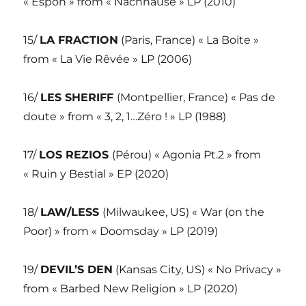
« Espon » from « Nachhause » LP (2010)
15/
LA FRACTION
(Paris, France) « La Boite »
from « La Vie Rêvée » LP (2006)
16/
LES SHERIFF
(Montpellier, France) « Pas de
doute » from « 3, 2, 1…Zéro ! » LP (1988)
17/
LOS REZIOS
(Pérou) « Agonia Pt.2 » from
« Ruin y Bestial » EP (2020)
18/
LAW/LESS
(Milwaukee, US) « War (on the
Poor) » from « Doomsday » LP (2019)
19/
DEVIL’S DEN
(Kansas City, US) « No Privacy »
from « Barbed New Religion » LP (2020)