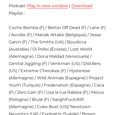
Podcast:
Play in new window
|
Download
Playlist :
Coche Bomba (F) / Better Off Dead (F) / Lane (F)
/ Ascidie (F) / Matrak Attakk (Belgique) / Jesse
Garon (F) / The Smiths (UK) / Boudicca
(Australie) / Oi Polloi (Écosse) / Lost World
(Allemagne) / Dona Maldad (Venezuela) /
Genital Jiggling (F) / Venkman (US) / Distillers
(US) / Extreme Cherokee (F) / Hysterese
(Allemagne) / Wild Animals (Espagne) / Project
Youth (Turquie) / Freaknation (Espagne) / Caca
(F) / Zero Gain (F) / Usa la tua Rabbia (F) / Morus
(Pologne) / Brulé (F) / Aargh!Fuck!Kill!
(Allemagne) / Coke Bust (US)/ Newtown
Neurotics (UK) / Exploatör (Suède) / Brown