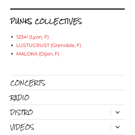
PUNKS COLLECTIVES
1234! (Lyon, F)
LUSTUCRUST (Grenoble, F)
MALOKA (Dijon, F)
CONCERTS
RADIO
DISTRO
ouvrir
le
sous-
VIDEOS
menu
ouvrir
le
sous-