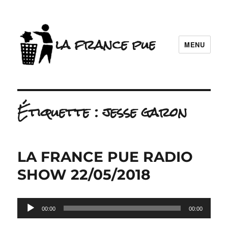
la france pue
MENU
Étiquette :
jesse garon
LA FRANCE PUE RADIO
SHOW 22/05/2018
Lecteur
00:00
00:00
audio