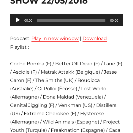
SHOW 22/05/2018
Lecteur
00:00
00:00
audio
Podcast:
Play in new window
|
Download
Playlist :
Coche Bomba (F) / Better Off Dead (F) / Lane (F)
/ Ascidie (F) / Matrak Attakk (Belgique) / Jesse
Garon (F) / The Smiths (UK) / Boudicca
(Australie) / Oi Polloi (Écosse) / Lost World
(Allemagne) / Dona Maldad (Venezuela) /
Genital Jiggling (F) / Venkman (US) / Distillers
(US) / Extreme Cherokee (F) / Hysterese
(Allemagne) / Wild Animals (Espagne) / Project
Youth (Turquie) / Freaknation (Espagne) / Caca