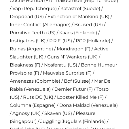
Coche Bomba (F) / Thalidomide (Rép. Tchèque)
/ Vap (Rép. Tchèque) / Katastrof (Suède) /
Dropdead (US) / Extinction of Mankind (UK) /
Inner Conflict (Allemagne) / Bruised (US) /
Primitive Teeth (US) / Kaaos (Finlande) /
Instigators (UK) / P.R.F. (US) / PCP (Hollande) /
Ruinas (Argentine) / Mondragon (F) / Active
Slaughter (UK) / Guns N’ Wankers (UK) /
Bleakness (F) / Nosferatu (US) / Bonne Humeur
Provisoire (F) / Mauvaise Surprise (F) /
Amenazas (Colombie) / Bof (Suisse) / Mar De
Rabia (Venezuela) / Dernier Futur (F) / Torso
(US) / Ruts DC (UK) / Lobster Killed Me (F) /
Columna (Espagne) / Dona Maldad (Venezuela)
/ Agnosy (UK) / Skaven (US) / Pleasure
(Singapour) / Juggling Jugulars (Finlande) /