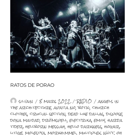
RATOS DE PORAO
Auteur
Publié
Catégories
Étiquettes
silvain
8 mars 2022
RADIO
angels in
le
the architecture
,
apatia no
,
botxi
,
church
clothes
,
crucial section
,
dead like dallas
,
dispose
,
dona maldad
,
drömspell
,
electrika
,
emily
,
harda
tider
,
hellborn messiah
,
hello darkness
,
hogar
,
litige
,
molestya
,
morkhimmel
,
multiplex
,
nütt
,
oh