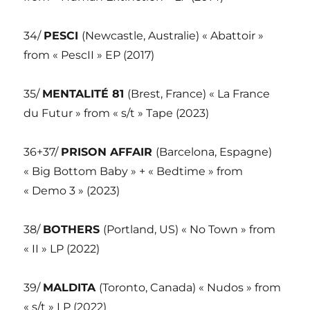
34/
PESCI
(Newcastle, Australie) « Abattoir »
from « PescII » EP (2017)
35/
MENTALITÉ 81
(Brest, France) « La France
du Futur » from « s/t » Tape (2023)
36+37/
PRISON AFFAIR
(Barcelona, Espagne)
« Big Bottom Baby » + « Bedtime » from
« Demo 3 » (2023)
38/
BOTHERS
(Portland, US) « No Town » from
« II » LP (2022)
39/
MALDITA
(Toronto, Canada) « Nudos » from
« s/t » LP (2022)