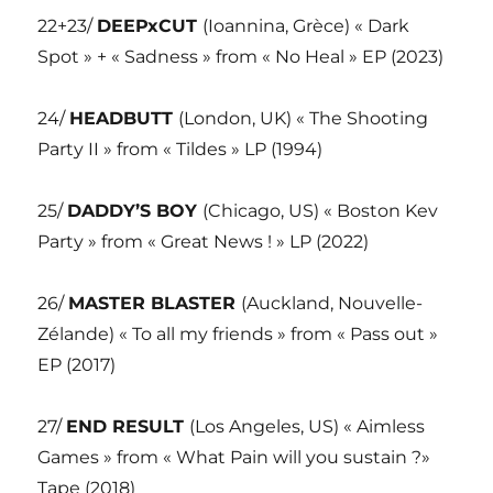
22+23/
DEEPxCUT
(Ioannina, Grèce) « Dark
Spot » + « Sadness » from « No Heal » EP (2023)
24/
HEADBUTT
(London, UK) « The Shooting
Party II » from « Tildes » LP (1994)
25/
DADDY’S BOY
(Chicago, US) « Boston Kev
Party » from « Great News ! » LP (2022)
26/
MASTER BLASTER
(Auckland, Nouvelle-
Zélande) « To all my friends » from « Pass out »
EP (2017)
27/
END RESULT
(Los Angeles, US) « Aimless
Games » from « What Pain will you sustain ?»
Tape (2018)