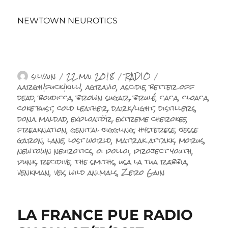
NEWTOWN NEUROTICS
Auteur
Publié
Catégories
Étiquettes
silvain
22 mai 2018
RADIO
le
aargh!fuck!kill!
,
agravio
,
ascidie
,
better off
dead
,
boudicca
,
brown sugar
,
brulé
,
caca
,
cloaca
,
coke bust
,
cold leather
,
dark/light
,
distillers
,
dona maldad
,
exploatör
,
extreme cherokee
,
freaknation
,
genital jiggling
,
hysterese
,
jesse
garon
,
lane
,
lost world
,
matrak attakk
,
morus
,
newtown neurotics
,
oi polloi
,
project youth
,
punk
,
recidive
,
the smiths
,
usa la tua rabbia
,
venkman
,
vex
,
wild animals
,
Zero Gain
LA FRANCE PUE RADIO