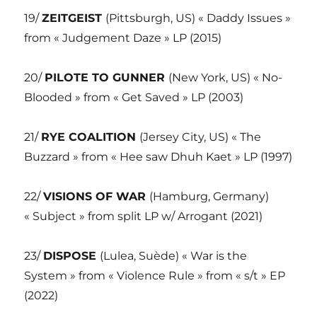
19/
ZEITGEIST
(Pittsburgh, US) « Daddy Issues »
from « Judgement Daze » LP (2015)
20/
PILOTE TO GUNNER
(New York, US) « No-
Blooded » from « Get Saved » LP (2003)
21/
RYE COALITION
(Jersey City, US) « The
Buzzard » from « Hee saw Dhuh Kaet » LP (1997)
22/
VISIONS OF WAR
(Hamburg, Germany)
« Subject » from split LP w/ Arrogant (2021)
23/
DISPOSE
(Lulea, Suède) « War is the
System » from « Violence Rule » from « s/t » EP
(2022)