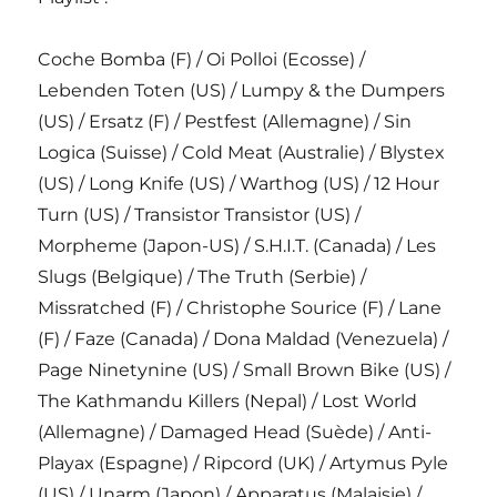
Coche Bomba (F) / Oi Polloi (Ecosse) /
Lebenden Toten (US) / Lumpy & the Dumpers
(US) / Ersatz (F) / Pestfest (Allemagne) / Sin
Logica (Suisse) / Cold Meat (Australie) / Blystex
(US) / Long Knife (US) / Warthog (US) / 12 Hour
Turn (US) / Transistor Transistor (US) /
Morpheme (Japon-US) / S.H.I.T. (Canada) / Les
Slugs (Belgique) / The Truth (Serbie) /
Missratched (F) / Christophe Sourice (F) / Lane
(F) / Faze (Canada) / Dona Maldad (Venezuela) /
Page Ninetynine (US) / Small Brown Bike (US) /
The Kathmandu Killers (Nepal) / Lost World
(Allemagne) / Damaged Head (Suède) / Anti-
Playax (Espagne) / Ripcord (UK) / Artymus Pyle
(US) / Unarm (Japon) / Apparatus (Malaisie) /