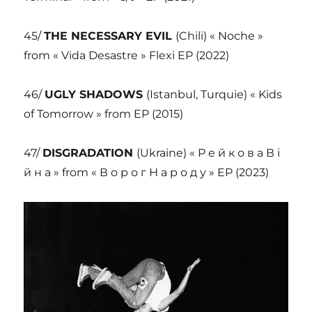
45/
THE NECESSARY EVIL
(Chili) « Noche »
from « Vida Desastre » Flexi EP (2022)
46/
UGLY SHADOWS
(Istanbul, Turquie) « Kids
of Tomorrow » from EP (2015)
47/
DISGRADATION
(Ukraine) « Р е й к о в а В і
й н а » from « В о р о г Н а р о д у » EP (2023)