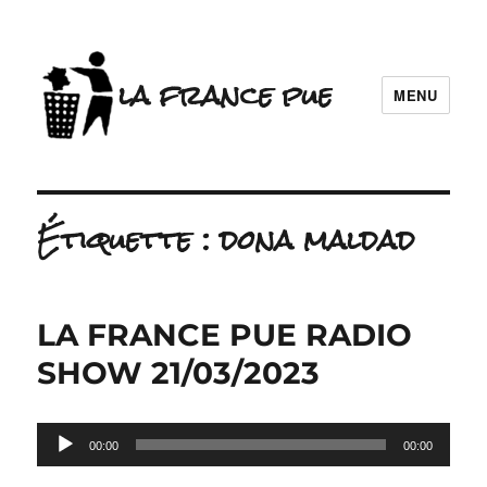
la france pue
MENU
Étiquette :
dona maldad
LA FRANCE PUE RADIO
SHOW 21/03/2023
Lecteur
00:00
00:00
audio