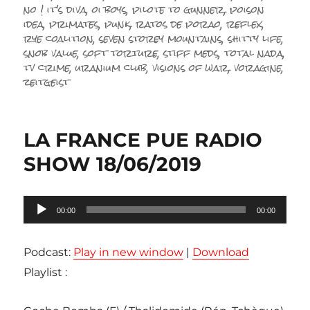
no ! it's diva
,
oi boys
,
pilote to gunner
,
poison
idea
,
primates
,
punk
,
ratos de porao
,
reflex
,
rye coalition
,
seven storey mountains
,
shitty life
,
snob value
,
soft torture
,
stiff meds
,
total nada
,
tv crime
,
uranium club
,
visions of war
,
voragine
,
zeitgeist
LA FRANCE PUE RADIO
SHOW 18/06/2019
Lecteur
00:00
00:00
audio
Podcast:
Play in new window
|
Download
Playlist :