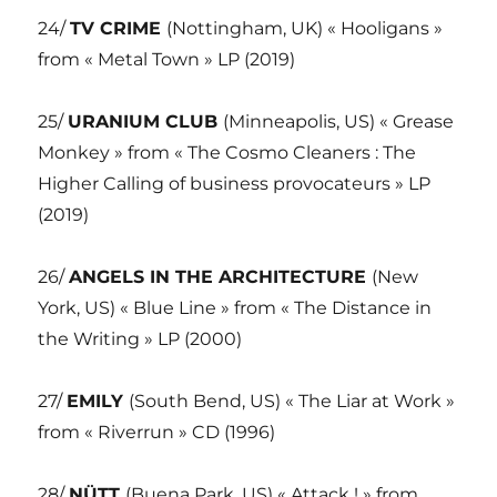
24/
TV CRIME
(Nottingham, UK) « Hooligans »
from « Metal Town » LP (2019)
25/
URANIUM CLUB
(Minneapolis, US) « Grease
Monkey » from « The Cosmo Cleaners : The
Higher Calling of business provocateurs » LP
(2019)
26/
ANGELS IN THE ARCHITECTURE
(New
York, US) « Blue Line » from « The Distance in
the Writing » LP (2000)
27/
EMILY
(South Bend, US) « The Liar at Work »
from « Riverrun » CD (1996)
28/
NÜTT
(Buena Park, US) « Attack ! » from