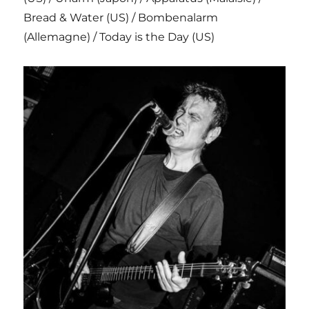
Bread & Water (US) / Bombenalarm
(Allemagne) / Today is the Day (US)