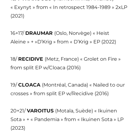
« Exynyt » from « In retrospect 1984-1989 » 2xLP
(2021)
16+17/
DRAUMAR
(Oslo, Norvège) « Heist
Aleine » + »D’Krig » from « D’Krig » EP (2022)
18/
RECIDIVE
(Metz, France) « Grolet on Fire »
from split EP w/Cloaca (2016)
19/
CLOACA
(Montréal, Canada) « Nailed to our
crosses » from split EP w/Recidive (2016)
20+21/
VAROITUS
(Motala, Suède) « Ikuinen
Sota » + « Pandemia » from « Ikuinen Sota » LP
(2023)