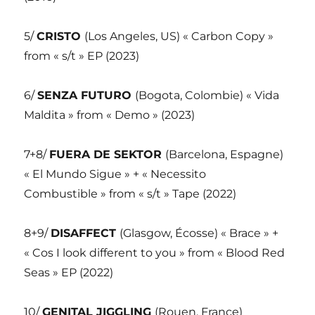
5/
CRISTO
(Los Angeles, US) « Carbon Copy »
from « s/t » EP (2023)
6/
SENZA FUTURO
(Bogota, Colombie) « Vida
Maldita » from « Demo » (2023)
7+8/
FUERA DE SEKTOR
(Barcelona, Espagne)
« El Mundo Sigue » + « Necessito
Combustible » from « s/t » Tape (2022)
8+9/
DISAFFECT
(Glasgow, Écosse) « Brace » +
« Cos I look different to you » from « Blood Red
Seas » EP (2022)
10/
GENITAL JIGGLING
(Rouen, France)