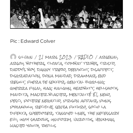
Pic : Edward Colver
Auteur
Publié
Catégories
Étiquettes
silvain
21 mars 2023
RADIO
arsenal
,
le
arsou
,
bothers
,
cloaca
,
combat tribes
,
cristo
,
daddy's boy
,
danny trejo
,
deepxcut
,
disaffect
,
disgradation
,
dona maldad
,
draumar
,
end
result
,
fuera de sektor
,
genital jiggling
,
guerra final
,
hag
,
hailgun
,
headbutt
,
hellshock
,
maldita
,
master blaster
,
mentalité 81
,
nexo
,
pesci
,
potere negativo
,
prison affair
,
punk
,
pyhakoulu
,
recidive
,
senza futuro
,
socio la
difekta
,
speedozer
,
tangled lines
,
the necessary
evil
,
ugly shadows
,
uniform
,
varoitus
,
venkman
,
wasted youth
,
zyfilis