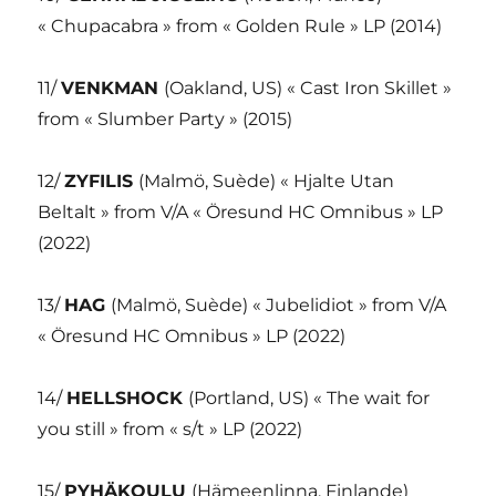
« Chupacabra » from « Golden Rule » LP (2014)
11/
VENKMAN
(Oakland, US) « Cast Iron Skillet »
from « Slumber Party » (2015)
12/
ZYFILIS
(Malmö, Suède) « Hjalte Utan
Beltalt » from V/A « Öresund HC Omnibus » LP
(2022)
13/
HAG
(Malmö, Suède) « Jubelidiot » from V/A
« Öresund HC Omnibus » LP (2022)
14/
HELLSHOCK
(Portland, US) « The wait for
you still » from « s/t » LP (2022)
15/
PYHÄKOULU
(Hämeenlinna, Finlande)