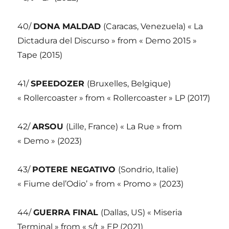
40/
DONA MALDAD
(Caracas, Venezuela) « La
Dictadura del Discurso » from « Demo 2015 »
Tape (2015)
41/
SPEEDOZER
(Bruxelles, Belgique)
« Rollercoaster » from « Rollercoaster » LP (2017)
42/
ARSOU
(Lille, France) « La Rue » from
« Demo » (2023)
43/
POTERE NEGATIVO
(Sondrio, Italie)
« Fiume del’Odio’ » from « Promo » (2023)
44/
GUERRA FINAL
(Dallas, US) « Miseria
Terminal » from « s/t » EP (2021)