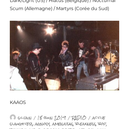
Dark/Light (US) / Hiatus (Belgique) / Nocturnal
Scum (Allemagne) / Martyrs (Corée du Sud)
KAAOS
Auteur
Publié
Catégories
Étiquettes
silvain
18 juin 2019
RADIO
active
le
slaughter
,
agnosy
,
amenazas
,
bleakness
,
bof
,