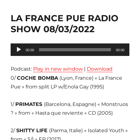
LA FRANCE PUE RADIO
SHOW 08/03/2022
Lecteur
00:00
00:00
audio
Podcast:
Play in new window
|
Download
0/
COCHE BOMBA
(Lyon, France) « La France
Pue » from split LP w/Enola Gay (1995)
1/
PRIMATES
(Barcelona, Espagne) « Monstruos
? » from « Hasta que reviente » CD (2005)
2/
SHITTY LIFE
(Parma, Italie) « Isolated Youth »
from « S/L» EP (2017)