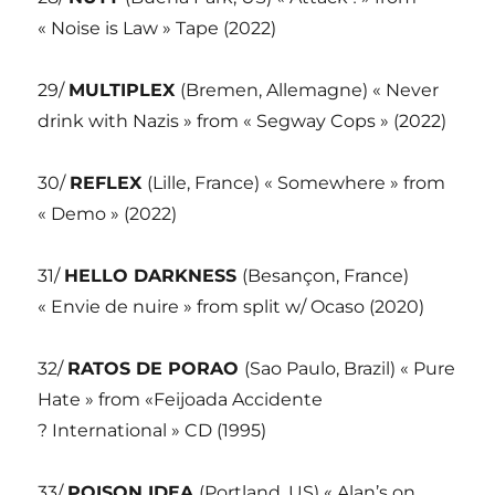
« Noise is Law » Tape (2022)
29/
MULTIPLEX
(Bremen, Allemagne) « Never
drink with Nazis » from « Segway Cops » (2022)
30/
REFLEX
(Lille, France) « Somewhere » from
« Demo » (2022)
31/
HELLO DARKNESS
(Besançon, France)
« Envie de nuire » from split w/ Ocaso (2020)
32/
RATOS DE PORAO
(Sao Paulo, Brazil) « Pure
Hate » from «Feijoada Accidente
? International » CD (1995)
33/
POISON IDEA
(Portland, US) « Alan’s on