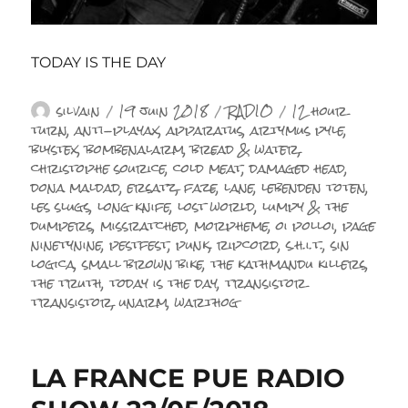
TODAY IS THE DAY
Auteur
Publié
Catégories
Étiquettes
silvain
19 juin 2018
RADIO
12 hour
le
turn
,
anti-playax
,
apparatus
,
artymus pyle
,
blystex
,
bombenalarm
,
bread & water
,
christophe sourice
,
cold meat
,
damaged head
,
dona maldad
,
ersatz
,
faze
,
lane
,
lebenden toten
,
les slugs
,
long knife
,
lost world
,
lumpy & the
dumpers
,
missratched
,
morpheme
,
oi polloi
,
page
ninetynine
,
pestfest
,
punk
,
ripcord
,
s.h.i.t.
,
sin
logica
,
small brown bike
,
the kathmandu killers
,
the truth
,
today is the day
,
transistor
transistor
,
unarm
,
warthog
LA FRANCE PUE RADIO