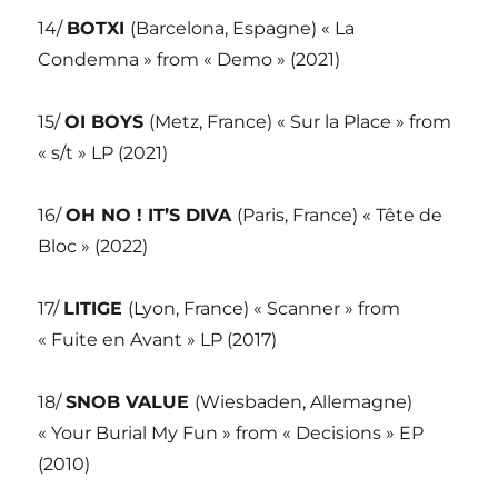
14/
BOTXI
(Barcelona, Espagne) « La
Condemna » from « Demo » (2021)
15/
OI BOYS
(Metz, France) « Sur la Place » from
« s/t » LP (2021)
16/
OH NO ! IT’S DIVA
(Paris, France) « Tête de
Bloc » (2022)
17/
LITIGE
(Lyon, France) « Scanner » from
« Fuite en Avant » LP (2017)
18/
SNOB VALUE
(Wiesbaden, Allemagne)
« Your Burial My Fun » from « Decisions » EP
(2010)