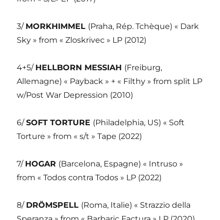
3/
MORKHIMMEL
(Praha, Rép. Tchèque) « Dark
Sky » from « Zloskrivec » LP (2012)
4+5/
HELLBORN MESSIAH
(Freiburg,
Allemagne) « Payback » + « Filthy » from split LP
w/Post War Depression (2010)
6/
SOFT TORTURE
(Philadelphia, US) « Soft
Torture » from « s/t » Tape (2022)
7/
HOGAR
(Barcelona, Espagne) « Intruso »
from « Todos contra Todos » LP (2022)
8/
DRÖMSPELL
(Roma, Italie) « Strazzio della
Speranza » from « Barbaric Factura » LP (2020)