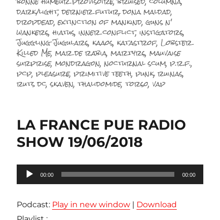
bonne humeur provisoire
,
bruised
,
columna
,
dark/light
,
dernier futur
,
dona maldad
,
dropdead
,
extinction of mankind
,
guns n'
wankers
,
hiatus
,
inner conflict
,
instigators
,
Juggling Jugulars
,
kaaos
,
katastrof
,
Lobster
Killed Me
,
mar de rabia
,
martyrs
,
mauvaise
surprise
,
mondragon
,
nocturnal scum
,
p.r.f.
,
pcp
,
pleasure
,
primitive teeth
,
punk
,
ruinas
,
ruts dc
,
skaven
,
thalidomide
,
torso
,
vap
LA FRANCE PUE RADIO
SHOW 19/06/2018
Lecteur
00:00
00:00
audio
Podcast:
Play in new window
|
Download
Playlist :