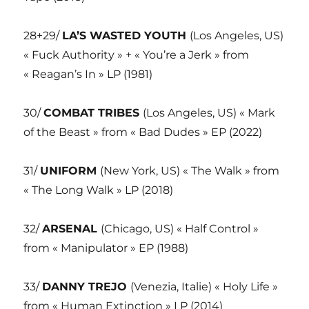
28+29/
LA’S WASTED YOUTH
(Los Angeles, US)
« Fuck Authority » + « You’re a Jerk » from
« Reagan’s In » LP (1981)
30/
COMBAT TRIBES
(Los Angeles, US) « Mark
of the Beast » from « Bad Dudes » EP (2022)
31/
UNIFORM
(New York, US) « The Walk » from
« The Long Walk » LP (2018)
32/
ARSENAL
(Chicago, US) « Half Control »
from « Manipulator » EP (1988)
33/
DANNY TREJO
(Venezia, Italie) « Holy Life »
from « Human Extinction » LP (2014)