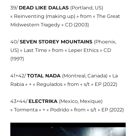
39/
DEAD LIKE DALLAS
(Portland, US)
« Reinventing (making up) » from « The Great
Midwestern Tragedy » CD (2003)
40/
SEVEN STOREY MOUNTAINS
(Phoenix,
US) « Last Time » from « Leper Ethics » CD
(1997)
41+42/
TOTAL NADA
(Montreal, Canada) « La
Rabia » + « Regulados » from « s/t » EP (2022)
43+44/
ELECTRIKA
(Mexico, Mexique)
« Tormenta » + « Podrido » from « s/t » EP (2022)