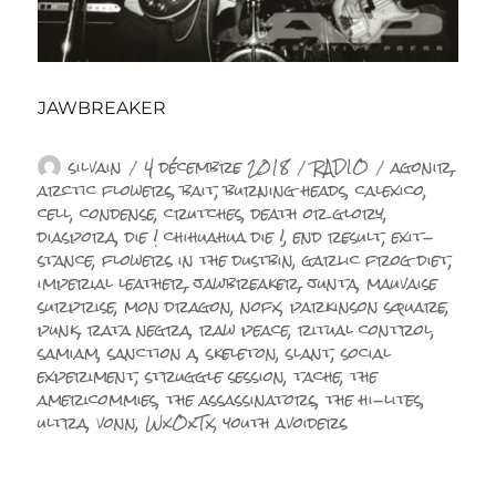
JAWBREAKER
Auteur
Publié
Catégories
Étiquettes
silvain
4 décembre 2018
RADIO
agonir
,
le
arctic flowers
,
bait
,
burning heads
,
calexico
,
cell
,
condense
,
crutches
,
death or glory
,
diaspora
,
die ! chihuahua die !
,
end result
,
exit-
stance
,
flowers in the dustbin
,
garlic frog diet
,
imperial leather
,
jawbreaker
,
junta
,
mauvaise
surprise
,
mon dragon
,
nofx
,
parkinson square
,
punk
,
rata negra
,
raw peace
,
ritual control
,
samiam
,
sanction a
,
skeleton
,
slant
,
social
experiment
,
struggle session
,
tache
,
the
americommies
,
the assassinators
,
the hi-lites
,
ultra
,
vonn
,
WxOxTx
,
youth avoiders