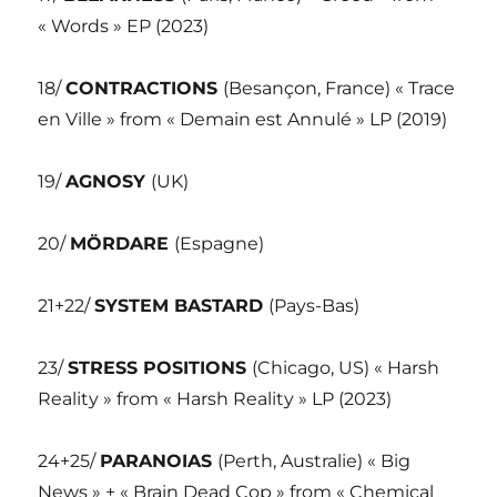
« Words » EP (2023)
18/
CONTRACTIONS
(Besançon, France) « Trace
en Ville » from « Demain est Annulé » LP (2019)
19/
AGNOSY
(UK)
20/
MÖRDARE
(Espagne)
21+22/
SYSTEM BASTARD
(Pays-Bas)
23/
STRESS POSITIONS
(Chicago, US) « Harsh
Reality » from « Harsh Reality » LP (2023)
24+25/
PARANOIAS
(Perth, Australie) « Big
News » + « Brain Dead Cop » from « Chemical