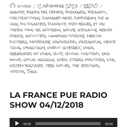
Auteur
Publié
Catégories
Étiquette
silvain
12 décembre 2023
RADIO
le
agnosy
,
banda des femer
,
bleakness
,
brainoil
,
contractions
,
damaged head
,
daydream
,
die in
vain
,
dis disaster
,
diskonto
,
dry heaves
,
et on
tuera tous les affreux
,
golpe
,
grisaille
,
henry
fonda
,
inflicter
,
laughing corpse
,
mental
distress
,
mordare
,
paparazzi
,
paranoias
,
peace
talks
,
phantasm
,
public interest
,
punk
,
renegades of punk
,
rito
,
ritual control
,
shai
hulud
,
social assassin
,
spew
,
stress positions
,
svin
,
system bastard
,
teen wolves
,
the vertigos
,
tozcos
,
Tuna
LA FRANCE PUE RADIO
SHOW 04/12/2018
Lecteur
00:00
00:00