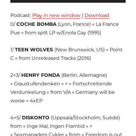
audio
Podcast:
Play in new window
|
Download
0/
COCHE BOMBA
(Lyon, France) « La France
Pue » from split LP w/Enola Gay (1995)
1/
TEEN WOLVES
(New Brunswick, US) « Point
C » from Unreleased Tracks (2016)
2+3/
HENRY FONDA
(Berlin, Allemagne)
« Graustufendenken » + « Fortschreitende
Verdunkelung » from V/A « Germany will be
worse » 4xEP
4+5/
DISKONTO
(Uppsala/Stockholm, Suède)
from « Inge Mal, Ingen Framtid » +
« Sexmanaders Cykler » from « Freedom is out