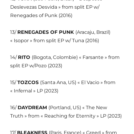
Deslevezas Desvida » from split EP w/
Renegades of Punk (2016)
13/
RENEGADES OF PUNK
(Aracaju, Brazil)
« Isopor » from split EP w/ Tuna (2016)
14/
RITO
(Bogota, Colombie) « Farsante » from
split EP w/Pozo (2023)
15/
TOZCOS
(Santa Ana, US) « El Vacio » from
« Infernal » LP (2023)
16/
DAYDREAM
(Portland, US) « The New
Truth » from « Reaching for Eternity » LP (2023)
17/
BLEAKNESS
(Paris, France) « Greed » from