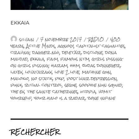
EKKAIA
Auteur
Publié
Catégories
Étiquettes
silvain
7 novembre 2017
RADIO
400
le
years
,
Active Minds
,
agnosy
,
capitalist casualties
,
craving
,
dagger nwi
,
deletär
,
disclone
,
dona
maldad
,
ekkaia
,
faim
,
famous ntm
,
girls pissing
on girls pissing
,
haram
,
hhm
,
judas donneger
,
latex
,
lovataraxx
,
love 2 love
,
machine gun
,
malokio
,
no statik
,
pkp
,
post war depression
,
punk
,
ritual control
,
segue
,
soophie nun squad
,
the ex
,
the sainte catherines
,
utopia
,
vomit
yourself
,
your halo is a radar
,
zone infinie
RECHERCHER