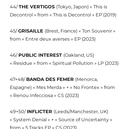
44/
THE VERTIGOS
(Tokyo, Japon) « This is
Decontrol » from « This is Decontrol » EP (2019)
45/
GRISAILLE
(Brest, France) « Ton Souvenir »
from « Entre deux averses » EP (2023)
46/
PUBLIC INTEREST
(Oakland, US)
« Residue » from « Spiritual Pollution » LP (2023)
47+48/
BANDA DES FEMER
(Menorca,
Espagne) « Mes Merda » + « No Frontex » from
« Renou Infecciosa » CS (2023)
49+50/
INFLICTER
(Leeds/Manchester, UK)
« System Denial » + « Source of Uncertainty »
from « 5 Tracks EP » CS (2023)