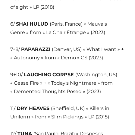
of sight » LP (2018)
6/
SHAI HULUD
(Paris, France) « Mauvais
Genre » from « La Chair Étrange » (2023)
7+8/
PAPARAZZI
(Denver, US) « What I want » +
« Autonomy » from « Demo » CS (2023)
9+10/
LAUGHING CORPSE
(Washington, US)
« Cease Fire » + « Today’s Nightmare » from
« Demented Thoughts Posed » (2023)
11/
DRY HEAVES
(Sheffield, UK) « Killers in
Uniform » from « Slim Pickings » LP (2015)
12/
TUNA
(Sao Paulo, Brazil) « Despesos