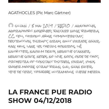
AGATHOCLES (Pic Marc Gärtner)
Auteur
Publié
Catégories
Étiquettes
silvain
8 mai 2019
RADIO
agathocles
,
le
agoraphobic nosebleed
,
bastard noise
,
brujeria
,
CC
,
cell
,
chronic abuse
,
computerstaat
,
destruccion
,
disrupt
,
gram
,
guilt parade
,
gwar
,
hag
,
khiis
,
lane
,
les chevals hongrois
,
lié
,
nailbitter
,
napalm death
,
negative scanner
,
negative space
,
nezek
,
no love
,
nofx
,
onde de choc
,
orchestra of constant distress
,
paraf
,
punk
,
roger moore
,
scrap brain
,
sial
,
swan eater
,
tete de cerf
,
tozibabe
,
ultramoule
,
vivere merda
LA FRANCE PUE RADIO
SHOW 04/12/2018