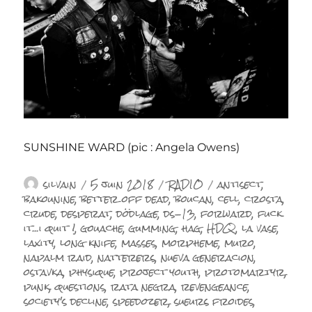
SUNSHINE WARD (pic : Angela Owens)
Auteur
Publié
Catégories
Étiquettes
silvain
5 juin 2018
RADIO
antisect
,
le
bakounine
,
better off dead
,
boucan
,
cell
,
crosta
,
crude
,
desperat
,
dödlage
,
ds-13
,
forward
,
fuck
it...i quit !
,
gouache
,
gumming
,
hag
,
HDQ
,
la vase
,
laxity
,
long knife
,
masses
,
morpheme
,
muro
,
napalm raid
,
natterers
,
nueva generacion
,
ostavka
,
physique
,
project youth
,
protomartyr
,
punk
,
questions
,
rata negra
,
revengeance
,
society's decline
,
speedozer
,
sueurs froides
,