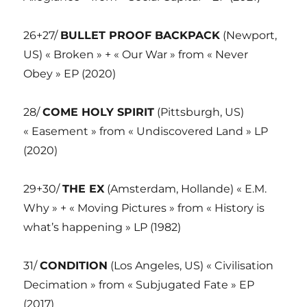
26+27/
BULLET PROOF BACKPACK
(Newport,
US) « Broken » + « Our War » from « Never
Obey » EP (2020)
28/
COME HOLY SPIRIT
(Pittsburgh, US)
« Easement » from « Undiscovered Land » LP
(2020)
29+30/
THE EX
(Amsterdam, Hollande) « E.M.
Why » + « Moving Pictures » from « History is
what’s happening » LP (1982)
31/
CONDITION
(Los Angeles, US) « Civilisation
Decimation » from « Subjugated Fate » EP
(2017)