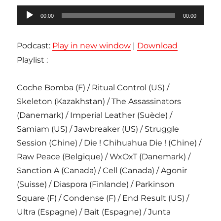
Lecteur
00:00
00:00
audio
Podcast:
Play in new window
|
Download
Playlist :
Coche Bomba (F) / Ritual Control (US) /
Skeleton (Kazakhstan) / The Assassinators
(Danemark) / Imperial Leather (Suède) /
Samiam (US) / Jawbreaker (US) / Struggle
Session (Chine) / Die ! Chihuahua Die ! (Chine) /
Raw Peace (Belgique) / WxOxT (Danemark) /
Sanction A (Canada) / Cell (Canada) / Agonir
(Suisse) / Diaspora (Finlande) / Parkinson
Square (F) / Condense (F) / End Result (US) /
Ultra (Espagne) / Bait (Espagne) / Junta