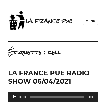
la france pue
MENU
Étiquette :
cell
LA FRANCE PUE RADIO
SHOW 06/04/2021
Lecteur
00:00
00:00
audio