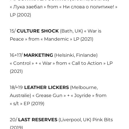
« Лука заебал » from « Ни слова о политике! »
LP (2002)
15/
CULTURE SHOCK
(Bath, UK) « War is
Peace » from « Mandemic » LP (2021)
16+17/
MARKETING
(Helsinki, Finlande)
« Control » + « War » from « Call to Action » LP
(2021)
18/+19
LEATHER LICKERS
(Melbourne,
Australie) « Grease Gun » + « Joyride » from
« s/t » EP (2019)
20/
LAST RESERVES
(Liverpool, UK) Pink Bits
(2019)