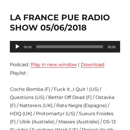
LA FRANCE PUE RADIO
SHOW 05/06/2018
Lecteur
00:00
00:00
audio
Podcast:
Play in new window
|
Download
Playlist :
Coche Bomba (F) / Fuck it…I Quit ! (US) /
Questions (US) / Better Off Dead (F) / Ostavka
(F) / Natterers (UK) / Rata Negra (Espagne) /
HDQ (UK) / Protomartyr (US) / Sueurs Froides
(F) / Ubik (Australie) / Masses (Australie) / DS-13
(Suède) / Sunshine Ward (US) / Project Youth