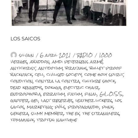
LOS SAICOS
Auteur
Publié
Catégories
Étiquettes
silvain
6 avril 2021
RADIO
1000
le
vierges
,
abaddon
,
amdi petersens armé
,
antichrist
,
antidotum
,
bratakus
,
bullet proof
backpack
,
cell
,
civilised society
,
come holy spirit
,
condition
,
contra la contra
,
culture shock
,
dead kennedys
,
dokuga
,
electric chair
,
endrophobia
,
erratum
,
fatum
,
final
,
G.L.O.S.S.
,
gaffer
,
gel
,
last reserves
,
leather lickers
,
los
saicos
,
marketing
,
pöls
,
propagandhi
,
punk
,
siekiera
,
slimy member
,
the ex
,
the stranglers
,
tomahawk
,
trotski nautique