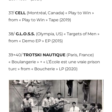
37/
CELL
(Montréal, Canada) « Play to Win »
from « Play to Win » Tape (2019)
38/
G.L.O.S.S.
(Olympia, US) « Targets of Men »
from « Demo EP » EP (2015)
39+40/
TROTSKI NAUTIQUE
(Paris, France)
« Boulangerie » + « L’École est une vraie prison
turc » from « Boucherie » LP (2020)