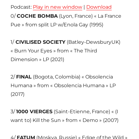
Podcast:
Play in new window
|
Download
0/
COCHE BOMBA
(Lyon, France) « La France
Pue » from split LP w/Enola Gay (1995)
1/
CIVILISED SOCIETY
(Batley-DewsburyUK)
« Burn Your Eyes » from « The Third
Dimension » LP (2021)
2/
FINAL
(Bogota, Colombia) « Obsolencia
Humana » from « Obsolencia Humana » LP
(2017)
3/
1000 VIERGES
(Saint-Etienne, France) « (I
want to) Kill the Sun » from « Demo » (2007)
4/
FATUM
(Moskva, Russie) « Edge of the Wild »