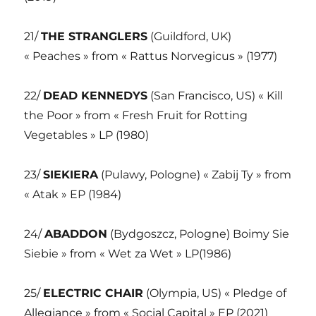
21/
THE STRANGLERS
(Guildford, UK)
« Peaches » from « Rattus Norvegicus » (1977)
22/
DEAD KENNEDYS
(San Francisco, US) « Kill
the Poor » from « Fresh Fruit for Rotting
Vegetables » LP (1980)
23/
SIEKIERA
(Pulawy, Pologne) « Zabij Ty » from
« Atak » EP (1984)
24/
ABADDON
(Bydgoszcz, Pologne) Boimy Sie
Siebie » from « Wet za Wet » LP(1986)
25/
ELECTRIC CHAIR
(Olympia, US) « Pledge of
Allegiance » from « Social Capital » EP (2021)