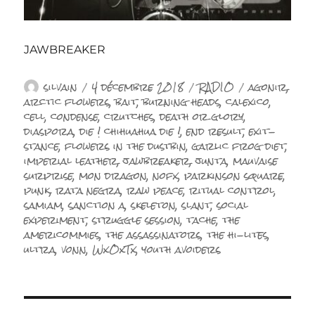
JAWBREAKER
Auteur
Publié
Catégories
Étiquettes
silvain
4 décembre 2018
RADIO
agonir
,
le
arctic flowers
,
bait
,
burning heads
,
calexico
,
cell
,
condense
,
crutches
,
death or glory
,
diaspora
,
die ! chihuahua die !
,
end result
,
exit-
stance
,
flowers in the dustbin
,
garlic frog diet
,
imperial leather
,
jawbreaker
,
junta
,
mauvaise
surprise
,
mon dragon
,
nofx
,
parkinson square
,
punk
,
rata negra
,
raw peace
,
ritual control
,
samiam
,
sanction a
,
skeleton
,
slant
,
social
experiment
,
struggle session
,
tache
,
the
americommies
,
the assassinators
,
the hi-lites
,
ultra
,
vonn
,
WxOxTx
,
youth avoiders