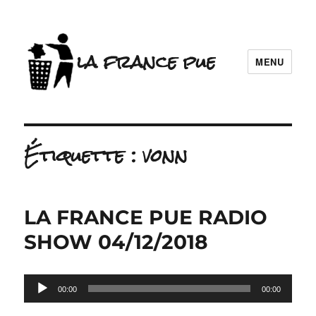
la france pue
MENU
Étiquette :
vonn
LA FRANCE PUE RADIO
SHOW 04/12/2018
Lecteur
00:00
00:00
audio