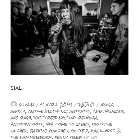
SIAL
Auteur
Publié
Catégories
Étiquettes
silvain
9 avril 2019
RADIO
abuso
,
le
anoxia
,
anti-everything
,
antidoto
,
apes brigade
,
axe rash
,
bad breeding
,
bad religion
,
bazookatooth
,
bib
,
come to grief
,
deutsche
laichen
,
enzyme
,
gauche !
,
gutter
,
hank wood &
the hammerheads
,
kenny kenny ho ho
,