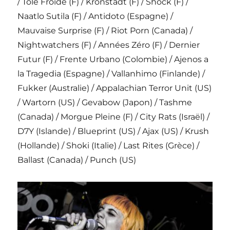
/ Tôle Froide (F) / Kronstadt (F) / Shock (F) /
Naatlo Sutila (F) / Antidoto (Espagne) /
Mauvaise Surprise (F) / Riot Porn (Canada) /
Nightwatchers (F) / Années Zéro (F) / Dernier
Futur (F) / Frente Urbano (Colombie) / Ajenos a
la Tragedia (Espagne) / Vallanhimo (Finlande) /
Fukker (Australie) / Appalachian Terror Unit (US)
/ Wartorn (US) / Gevabow (Japon) / Tashme
(Canada) / Morgue Pleine (F) / City Rats (Israël) /
D7Y (Islande) / Blueprint (US) / Ajax (US) / Krush
(Hollande) / Shoki (Italie) / Last Rites (Grèce) /
Ballast (Canada) / Punch (US)