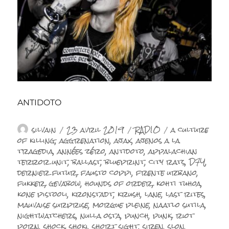
ANTIDOTO
Auteur
Publié
Catégories
Étiquettes
silvain
23 avril 2019
RADIO
a culture
le
of killing
,
aggrenation
,
ajax
,
ajenos a la
tragedia
,
années zéro
,
antidoto
,
appalachian
terror unit
,
ballast
,
blueprint
,
city rats
,
D7Y
,
dernier futur
,
fausto coppi
,
frente urbano
,
fukker
,
gevabow
,
hounds of order
,
kohti tuhoa
,
kone pistooli
,
kronstadt
,
krush
,
lane
,
last rites
,
mauvaise surprise
,
morgue pleine
,
naatlo sutila
,
nightwatchers
,
nulla osta
,
punch
,
punk
,
riot
porn
,
shock
,
shoki
,
short sight
,
siren
,
slon
,