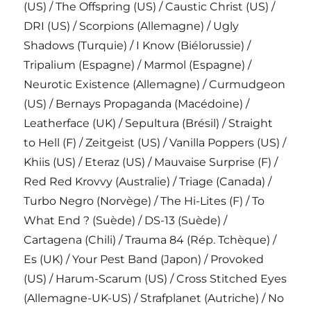
(US) / The Offspring (US) / Caustic Christ (US) /
DRI (US) / Scorpions (Allemagne) / Ugly
Shadows (Turquie) / I Know (Biélorussie) /
Tripalium (Espagne) / Marmol (Espagne) /
Neurotic Existence (Allemagne) / Curmudgeon
(US) / Bernays Propaganda (Macédoine) /
Leatherface (UK) / Sepultura (Brésil) / Straight
to Hell (F) / Zeitgeist (US) / Vanilla Poppers (US) /
Khiis (US) / Eteraz (US) / Mauvaise Surprise (F) /
Red Red Krovvy (Australie) / Triage (Canada) /
Turbo Negro (Norvège) / The Hi-Lites (F) / To
What End ? (Suède) / DS-13 (Suède) /
Cartagena (Chili) / Trauma 84 (Rép. Tchèque) /
Es (UK) / Your Pest Band (Japon) / Provoked
(US) / Harum-Scarum (US) / Cross Stitched Eyes
(Allemagne-UK-US) / Strafplanet (Autriche) / No