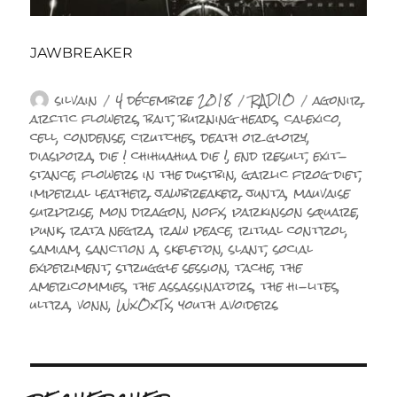
JAWBREAKER
Auteur
Publié
Catégories
Étiquettes
silvain
4 décembre 2018
RADIO
agonir
,
le
arctic flowers
,
bait
,
burning heads
,
calexico
,
cell
,
condense
,
crutches
,
death or glory
,
diaspora
,
die ! chihuahua die !
,
end result
,
exit-
stance
,
flowers in the dustbin
,
garlic frog diet
,
imperial leather
,
jawbreaker
,
junta
,
mauvaise
surprise
,
mon dragon
,
nofx
,
parkinson square
,
punk
,
rata negra
,
raw peace
,
ritual control
,
samiam
,
sanction a
,
skeleton
,
slant
,
social
experiment
,
struggle session
,
tache
,
the
americommies
,
the assassinators
,
the hi-lites
,
ultra
,
vonn
,
WxOxTx
,
youth avoiders