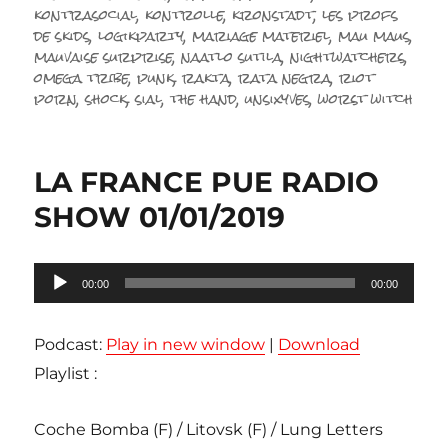
kontrasocial
,
kontrolle
,
kronstadt
,
les profs
de skids
,
logikparty
,
mariage materiel
,
mau maus
,
mauvaise surprise
,
naatlo sutila
,
nightwatchers
,
omega tribe
,
punk
,
rakta
,
rata negra
,
riot
porn
,
shock
,
sial
,
the hand
,
unsixyves
,
worst witch
LA FRANCE PUE RADIO
SHOW 01/01/2019
Lecteur
00:00
00:00
audio
Podcast:
Play in new window
|
Download
Playlist :
Coche Bomba (F) / Litovsk (F) / Lung Letters