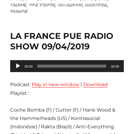
tashme
,
tole froide
,
vallanhimo
,
wartorn
,
zyanose
LA FRANCE PUE RADIO
SHOW 09/04/2019
Lecteur
00:00
00:00
audio
Podcast:
Play in new window
|
Download
Playlist :
Coche Bomba (F) / Gutter (F) / Hank Wood &
the Hammerheads (US) / Kontrasocial
(Indonésie) / Rakta (Brazil) / Anti-Everything