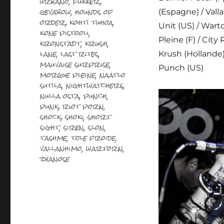
urbano
,
fukker
,
gevabow
,
hounds of
(Espagne) / Vall
order
,
kohti tuhoa
,
Unit (US) / War
kone pistooli
,
Pleine (F) / City 
kronstadt
,
krush
,
lane
,
last rites
,
Krush (Hollande) /
mauvaise surprise
,
Punch (US)
morgue pleine
,
naatlo
sutila
,
nightwatchers
,
nulla osta
,
punch
,
punk
,
riot porn
,
shock
,
shoki
,
short
sight
,
siren
,
slon
,
tashme
,
tole froide
,
vallanhimo
,
wartorn
,
zyanose