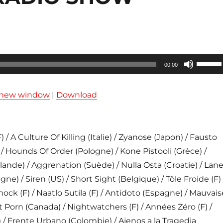
Utilisez
00:00
les
flèches
n new window
|
Download
haut/ba
pour
augmen
 A Culture Of Killing (Italie) / Zyanose (Japon) / Fausto
ou
/ Hounds Of Order (Pologne) / Kone Pistooli (Grèce) /
diminue
lande) / Aggrenation (Suède) / Nulla Osta (Croatie) / Lan
le
agne) / Siren (US) / Short Sight (Belgique) / Tôle Froide (F) 
volume
hock (F) / Naatlo Sutila (F) / Antidoto (Espagne) / Mauvais
ot Porn (Canada) / Nightwatchers (F) / Années Zéro (F) /
) / Frente Urbano (Colombie) / Ajenos a la Tragedia