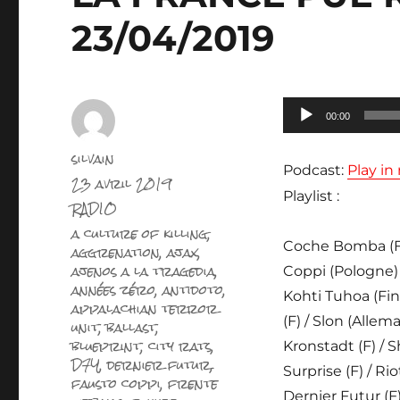
23/04/2019
Lecteur
00:00
audio
Auteur
silvain
Podcast:
Play i
Publié
23 avril 2019
le
Playlist :
Catégories
RADIO
Étiquettes
a culture of killing
,
Coche Bomba (F) /
aggrenation
,
ajax
,
ajenos a la tragedia
,
Coppi (Pologne) 
années zéro
,
antidoto
,
Kohti Tuhoa (Fin
appalachian terror
(F) / Slon (Allem
unit
,
ballast
,
blueprint
,
city rats
,
Kronstadt (F) / S
D7Y
,
dernier futur
,
Surprise (F) / Ri
fausto coppi
,
frente
Dernier Futur (F