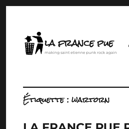
la france pue
making saint etienne punk rock again
Étiquette :
wartorn
LA FRANCE PUE