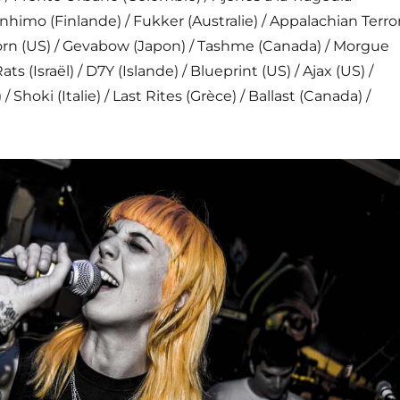
anhimo (Finlande) / Fukker (Australie) / Appalachian Terro
torn (US) / Gevabow (Japon) / Tashme (Canada) / Morgue
Rats (Israël) / D7Y (Islande) / Blueprint (US) / Ajax (US) /
 Shoki (Italie) / Last Rites (Grèce) / Ballast (Canada) /