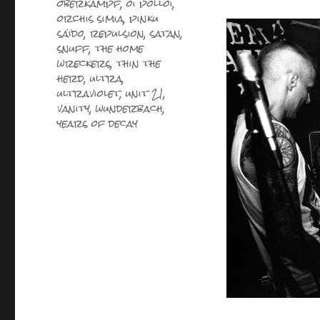
oberkampf
,
oi polloi
,
orchis simia
,
pinku
saïdo
,
repulsion
,
satan
,
snuff
,
the home
wreckers
,
thin the
herd
,
ultra
,
ultraviolet
,
unit 21
,
vanity
,
wunderbach
,
years of decay