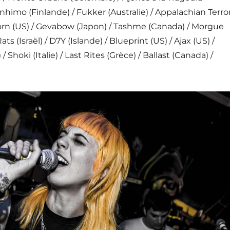
anhimo (Finlande) / Fukker (Australie) / Appalachian Terro
torn (US) / Gevabow (Japon) / Tashme (Canada) / Morgue
Rats (Israël) / D7Y (Islande) / Blueprint (US) / Ajax (US) /
 Shoki (Italie) / Last Rites (Grèce) / Ballast (Canada) /