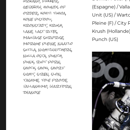
urbano
,
fukker
,
gevabow
,
hounds of
(Espagne) / Vall
order
,
kohti tuhoa
,
Unit (US) / War
kone pistooli
,
Pleine (F) / City 
kronstadt
,
krush
,
lane
,
last rites
,
Krush (Hollande) /
mauvaise surprise
,
Punch (US)
morgue pleine
,
naatlo
sutila
,
nightwatchers
,
nulla osta
,
punch
,
punk
,
riot porn
,
shock
,
shoki
,
short
sight
,
siren
,
slon
,
tashme
,
tole froide
,
vallanhimo
,
wartorn
,
zyanose