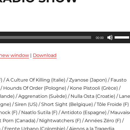
Utilisez
00:00
les
flèches
n new window
|
Download
haut/ba
pour
augmen
 A Culture Of Killing (Italie) / Zyanose (Japon) / Fausto
ou
/ Hounds Of Order (Pologne) / Kone Pistooli (Grèce) /
diminue
lande) / Aggrenation (Suède) / Nulla Osta (Croatie) / Lan
le
agne) / Siren (US) / Short Sight (Belgique) / Tôle Froide (F) 
volume
hock (F) / Naatlo Sutila (F) / Antidoto (Espagne) / Mauvais
ot Porn (Canada) / Nightwatchers (F) / Années Zéro (F) /
) / Frente Urbano (Colombie) / Ajenos a la Tragedia