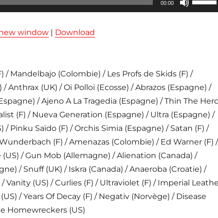
00:00
les
flèches
n new window
|
Download
haut/ba
pour
augmen
/ Mandelbajo (Colombie) / Les Profs de Skids (F) /
ou
) / Anthrax (UK) / Oi Polloi (Ecosse) / Abrazos (Espagne) /
diminue
Espagne) / Ajeno A La Tragedia (Espagne) / Thin The Her
le
list (F) / Nueva Generation (Espagne) / Ultra (Espagne) /
volume
 / Pinku Saïdo (F) / Orchis Simia (Espagne) / Satan (F) /
 Wunderbach (F) / Amenazas (Colombie) / Ed Warner (F) /
(US) / Gun Mob (Allemagne) / Alienation (Canada) /
e) / Snuff (UK) / Iskra (Canada) / Anaeroba (Croatie) /
 Vanity (US) / Curlies (F) / Ultraviolet (F) / Imperial Leath
 (US) / Years Of Decay (F) / Negativ (Norvège) / Disease
The Homewreckers (US)