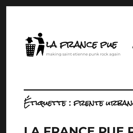
la france pue
making saint etienne punk rock again
Étiquette :
frente urban
LA FRANCE PUE