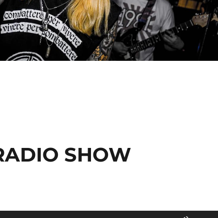
 RADIO SHOW
Utilisez