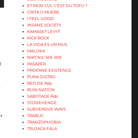
ET MON CUL C'EST DU TOFU ?
GRITA O MUERE
I FEEL GOOD
s
INSANE SOCIETY
KAMASET LEVYT
KICK ROCK
ter
LA VIDA ES UN MUS
MALOKA
NIKT NIC NIE WIE
r
d
PASAZER
PROFANE EXISTENCE
.
PUNK DISTRO
REFUSE Rds
RUIN NATION
SABOTAGE Rds
STONEHENGE
SUBVERSIVE WAYS
er
TRABUC
TRANZOPHOBIA
TRUJACA FALA