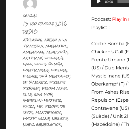
00:00
audio
Auteur
silvain
Podcast:
Play i
Publié
13 septembre 2016
le
Playlist :
Catégories
RADIO
Étiquettes
abrazos
,
ajeno a la
Coche Bomba (F) 
tragedia
,
alienation
,
amenazas
,
anaeroba
,
Chicken’s Call (F
anthrax
,
chicken's
Frente Urbano (
call
,
coche bomba
,
(US) / Dub Menta
contravene
,
curlies
,
disease
,
dub mentalist
,
Mystic Inane (US)
ed warner
,
frente
Oberkampf (F) /
urbano
,
from ashes
From Ashes Rise 
rise
,
gun mob
,
imperial leather
,
Repulsion (Espagn
iskra
,
les profs de
Contravene (US) /
skids
,
mandelbajo
,
(Suède) / Unit 21
mystic inane
,
negativ
,
nueva generacion
,
(Macédoine) / 