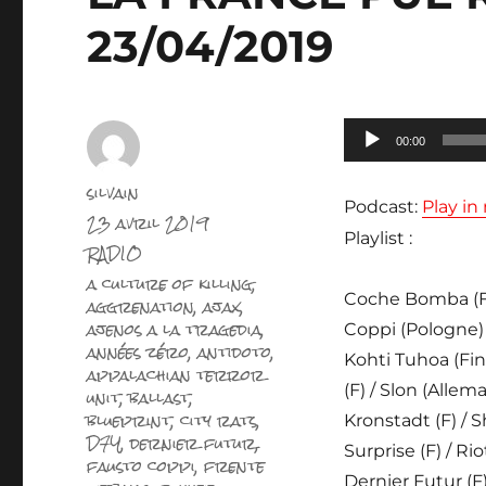
23/04/2019
Lecteur
00:00
audio
Auteur
silvain
Podcast:
Play i
Publié
23 avril 2019
le
Playlist :
Catégories
RADIO
Étiquettes
a culture of killing
,
Coche Bomba (F) /
aggrenation
,
ajax
,
ajenos a la tragedia
,
Coppi (Pologne) 
années zéro
,
antidoto
,
Kohti Tuhoa (Fin
appalachian terror
(F) / Slon (Allem
unit
,
ballast
,
blueprint
,
city rats
,
Kronstadt (F) / S
D7Y
,
dernier futur
,
Surprise (F) / Ri
fausto coppi
,
frente
Dernier Futur (F