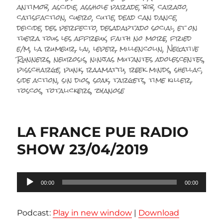
le
antimob
,
ascidie
,
asshole parade
,
bib
,
carajo
,
catisfaction
,
cuero
,
cutie
,
dead can dance
,
deicide
,
des perfecto
,
desadaptado social
,
et on
tuera tous les affreux
,
faith no more
,
fried
e/m
,
la rumeur
,
lai
,
leper
,
millencolin
,
Negative
Runners
,
neurosis
,
ninjas mutantes adolescentes
,
pisscharge
,
punk
,
raamattu
,
reek minds
,
shellac
,
side action
,
sin dios
,
soak
,
targets
,
time killer
,
toscos
,
totalickers
,
zyanose
LA FRANCE PUE RADIO
SHOW 23/04/2019
Lecteur
00:00
00:00
audio
Podcast:
Play in new window
|
Download