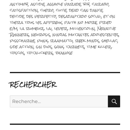
le
antimob
,
ascidie
,
asshole parade
,
bib
,
carajo
,
catisfaction
,
cuero
,
cutie
,
dead can dance
,
deicide
,
des perfecto
,
desadaptado social
,
et on
tuera tous les affreux
,
faith no more
,
fried
e/m
,
la rumeur
,
lai
,
leper
,
millencolin
,
Negative
Runners
,
neurosis
,
ninjas mutantes adolescentes
,
pisscharge
,
punk
,
raamattu
,
reek minds
,
shellac
,
side action
,
sin dios
,
soak
,
targets
,
time killer
,
toscos
,
totalickers
,
zyanose
RECHERCHER
RE
Recherche
pour :