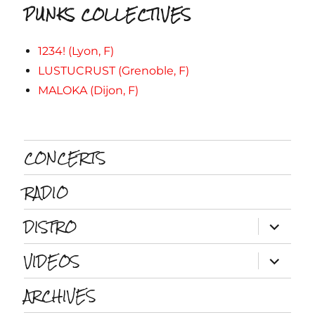
PUNKS COLLECTIVES
1234! (Lyon, F)
LUSTUCRUST (Grenoble, F)
MALOKA (Dijon, F)
CONCERTS
RADIO
DISTRO
ouvrir
le
sous-
VIDEOS
menu
ouvrir
le
sous-
ARCHIVES
menu