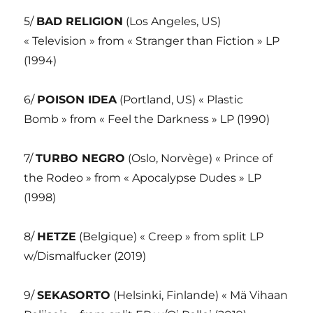
5/
BAD RELIGION
(Los Angeles, US)
« Television » from « Stranger than Fiction » LP
(1994)
6/
POISON IDEA
(Portland, US) « Plastic
Bomb » from « Feel the Darkness » LP (1990)
7/
TURBO NEGRO
(Oslo, Norvège) « Prince of
the Rodeo » from « Apocalypse Dudes » LP
(1998)
8/
HETZE
(Belgique) « Creep » from split LP
w/Dismalfucker (2019)
9/
SEKASORTO
(Helsinki, Finlande) « Mä Vihaan