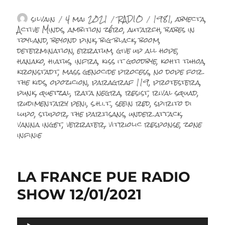
Auteur
Publié
Catégories
Étiquettes
silvain
4 mai 2021
RADIO
1981
,
abyecta
,
le
Active Minds
,
ambition zéro
,
autarch
,
babes in
toyland
,
beyond pink
,
big black
,
boom
,
determination
,
erratum
,
give up all hope
,
hanako
,
hiatus
,
infra
,
kiss it goodbye
,
kohti tuhoa
,
kronstadt
,
mass genocide process
,
no dope for
the kids
,
opozicion
,
paragraf 119
,
protestera
,
punk
,
quetzal
,
rata negra
,
resist
,
rival squad
,
rudimentary peni
,
s.h.i.t.
,
seein red
,
spirito di
lupo
,
stupor
,
the partisans
,
under attack
,
vanna inget
,
verrater
,
vitriolic response
,
zone
infinie
LA FRANCE PUE RADIO
SHOW 12/01/2021
Lecteur