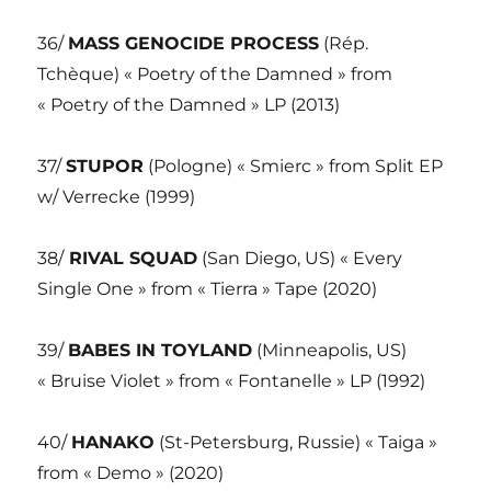
36/
MASS GENOCIDE PROCESS
(Rép.
Tchèque) « Poetry of the Damned » from
« Poetry of the Damned » LP (2013)
37/
STUPOR
(Pologne) « Smierc » from Split EP
w/ Verrecke (1999)
38/
RIVAL SQUAD
(San Diego, US) « Every
Single One » from « Tierra » Tape (2020)
39/
BABES IN TOYLAND
(Minneapolis, US)
« Bruise Violet » from « Fontanelle » LP (1992)
40/
HANAKO
(St-Petersburg, Russie) « Taiga »
from « Demo » (2020)