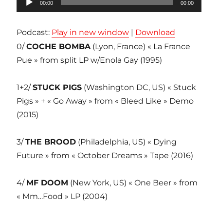
00:00
00:00
audio
Podcast:
Play in new window
|
Download
0/
COCHE BOMBA
(Lyon, France) « La France
Pue » from split LP w/Enola Gay (1995)
1+2/
STUCK PIGS
(Washington DC, US) « Stuck
Pigs » + « Go Away » from « Bleed Like » Demo
(2015)
3/
THE BROOD
(Philadelphia, US) « Dying
Future » from « October Dreams » Tape (2016)
4/
MF DOOM
(New York, US) « One Beer » from
« Mm…Food » LP (2004)