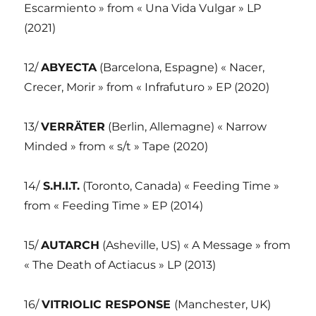
Escarmiento » from « Una Vida Vulgar » LP
(2021)
12/
ABYECTA
(Barcelona, Espagne) « Nacer,
Crecer, Morir » from « Infrafuturo » EP (2020)
13/
VERRÄTER
(Berlin, Allemagne) « Narrow
Minded » from « s/t » Tape (2020)
14/
S.H.I.T.
(Toronto, Canada) « Feeding Time »
from « Feeding Time » EP (2014)
15/
AUTARCH
(Asheville, US) « A Message » from
« The Death of Actiacus » LP (2013)
16/
VITRIOLIC RESPONSE
(Manchester, UK)