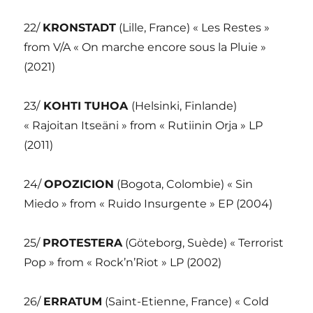
22/
KRONSTADT
(Lille, France) « Les Restes »
from V/A « On marche encore sous la Pluie »
(2021)
23/
KOHTI TUHOA
(Helsinki, Finlande)
« Rajoitan Itseäni » from « Rutiinin Orja » LP
(2011)
24/
OPOZICION
(Bogota, Colombie) « Sin
Miedo » from « Ruido Insurgente » EP (2004)
25/
PROTESTERA
(Göteborg, Suède) « Terrorist
Pop » from « Rock’n’Riot » LP (2002)
26/
ERRATUM
(Saint-Etienne, France) « Cold