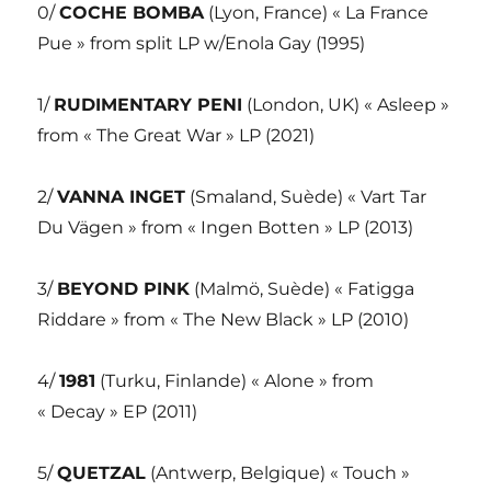
0/
COCHE BOMBA
(Lyon, France) « La France
Pue » from split LP w/Enola Gay (1995)
1/
RUDIMENTARY PENI
(London, UK) « Asleep »
from « The Great War » LP (2021)
2/
VANNA INGET
(Smaland, Suède) « Vart Tar
Du Vägen » from « Ingen Botten » LP (2013)
3/
BEYOND PINK
(Malmö, Suède) « Fatigga
Riddare » from « The New Black » LP (2010)
4/
1981
(Turku, Finlande) « Alone » from
« Decay » EP (2011)
5/
QUETZAL
(Antwerp, Belgique) « Touch »