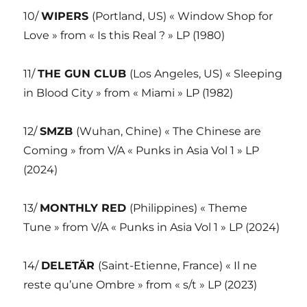
10/
WIPERS
(Portland, US) « Window Shop for
Love » from « Is this Real ? » LP (1980)
11/
THE GUN CLUB
(Los Angeles, US) « Sleeping
in Blood City » from « Miami » LP (1982)
12/
SMZB
(Wuhan, Chine) « The Chinese are
Coming » from V/A « Punks in Asia Vol 1 » LP
(2024)
13/
MONTHLY RED
(Philippines) « Theme
Tune » from V/A « Punks in Asia Vol 1 » LP (2024)
14/
DELETÄR
(Saint-Etienne, France) « Il ne
reste qu’une Ombre » from « s/t » LP (2023)