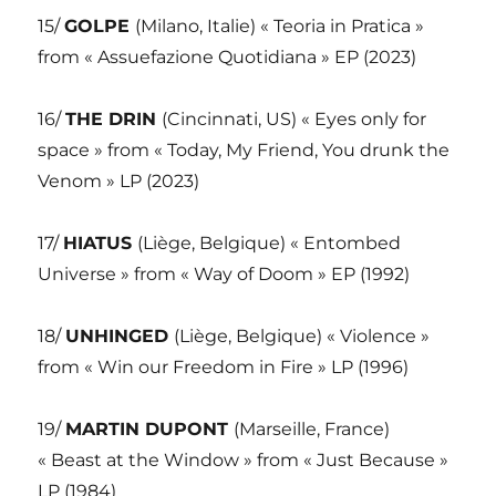
15/
GOLPE
(Milano, Italie) « Teoria in Pratica »
from « Assuefazione Quotidiana » EP (2023)
16/
THE DRIN
(Cincinnati, US) « Eyes only for
space » from « Today, My Friend, You drunk the
Venom » LP (2023)
17/
HIATUS
(Liège, Belgique) « Entombed
Universe » from « Way of Doom » EP (1992)
18/
UNHINGED
(Liège, Belgique) « Violence »
from « Win our Freedom in Fire » LP (1996)
19/
MARTIN DUPONT
(Marseille, France)
« Beast at the Window » from « Just Because »
LP (1984)