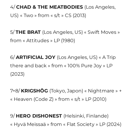
4/
CHAD & THE MEATBODIES
(Los Angeles,
US)
« Two » from « s/t » CS (2013)
5/
THE BRAT
(Los Angeles, US) « Swift Moves »
from « Attitudes » LP (1980)
6/
ARTIFICIAL JOY
(Los Angeles, US) « A Trip
there and back » from « 100% Pure Joy » LP
(2023)
7+8/
KRIGSHÖG
(Tokyo, Japon) « Nightmare » +
« Heaven (Code Z) » from « s/t » LP (2010)
9/
HERO DISHONEST
(Helsinki, Finlande)
« Hyvä Meissaä » from « Flat Society » LP (2024)