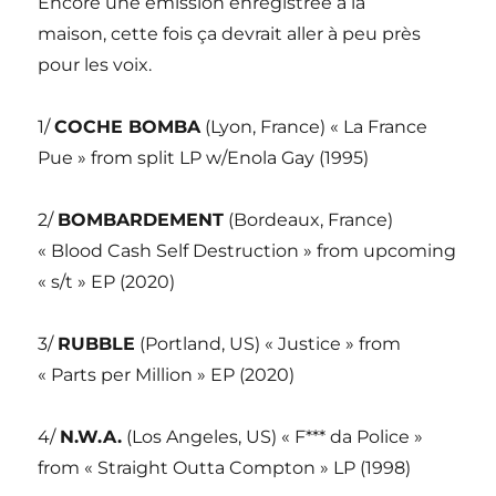
Encore une émission enregistrée à la
maison, cette fois ça devrait aller à peu près
pour les voix.
1/
COCHE BOMBA
(Lyon, France) « La France
Pue » from split LP w/Enola Gay (1995)
2/
BOMBARDEMENT
(Bordeaux, France)
« Blood Cash Self Destruction » from upcoming
« s/t » EP (2020)
3/
RUBBLE
(Portland, US) « Justice » from
« Parts per Million » EP (2020)
4/
N.W.A.
(Los Angeles, US) « F*** da Police »
from « Straight Outta Compton » LP (1998)