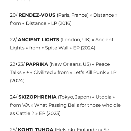
20/
RENDEZ-VOUS
(Paris, France) « Distance »
from « Distance » LP (2016)
22/
ANCIENT LIGHTS
(London, UK) « Ancient
Lights » from « Spite Wall » EP (2024)
22+23/
PAPRIKA
(New Orleans, US) « Peace
Talks » + « Civilized » from « Let’s Kill Punk » LP
(2024)
24/
SKIZOPHRENIA
(Tokyo, Japon) « Utopia »
from V/A « What Passing Bells for those who die
as Cattle ? » EP (2023)
25/
KOHTI TUHOA
(Helsinki, Finlande) « Se