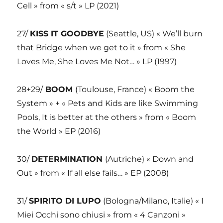
Cell » from « s/t » LP (2021)
27/
KISS IT GOODBYE
(Seattle, US) « We’ll burn
that Bridge when we get to it » from « She
Loves Me, She Loves Me Not… » LP (1997)
28+29/
BOOM
(Toulouse, France) « Boom the
System » + « Pets and Kids are like Swimming
Pools, It is better at the others » from « Boom
the World » EP (2016)
30/
DETERMINATION
(Autriche) « Down and
Out » from « If all else fails… » EP (2008)
31/
SPIRITO DI LUPO
(Bologna/Milano, Italie) « I
Miei Occhi sono chiusi » from « 4 Canzoni »