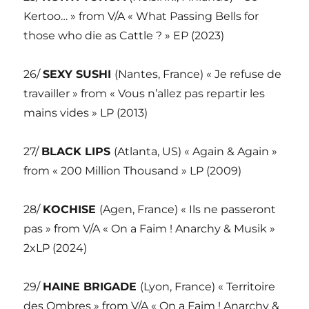
Kertoo… » from V/A « What Passing Bells for
those who die as Cattle ? » EP (2023)
26/
SEXY SUSHI
(Nantes, France) « Je refuse de
travailler » from « Vous n’allez pas repartir les
mains vides » LP (2013)
27/
BLACK LIPS
(Atlanta, US) « Again & Again »
from « 200 Million Thousand » LP (2009)
28/
KOCHISE
(Agen, France) « Ils ne passeront
pas » from V/A « On a Faim ! Anarchy & Musik »
2xLP (2024)
29/
HAINE BRIGADE
(Lyon, France) « Territoire
des Ombres » from V/A « On a Faim ! Anarchy &