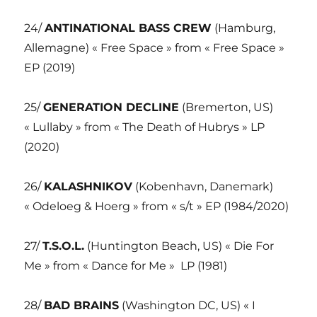
24/
ANTINATIONAL BASS CREW
(Hamburg,
Allemagne) « Free Space » from « Free Space »
EP (2019)
25/
GENERATION DECLINE
(Bremerton, US)
« Lullaby » from « The Death of Hubrys » LP
(2020)
26/
KALASHNIKOV
(Kobenhavn, Danemark)
« Odeloeg & Hoerg » from « s/t » EP (1984/2020)
27/
T.S.O.L.
(Huntington Beach, US) « Die For
Me » from « Dance for Me »
LP (1981)
28/
BAD BRAINS
(Washington DC, US) « I