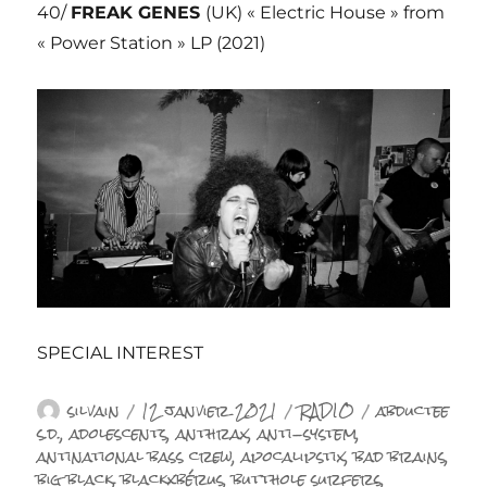
40/
FREAK GENES
(UK) « Electric House » from
« Power Station » LP (2021)
SPECIAL INTEREST
Auteur
Publié
Catégories
Étiquettes
silvain
12 janvier 2021
RADIO
abductee
le
s.d.
,
adolescents
,
anthrax
,
anti-system
,
antinational bass crew
,
apocalipstix
,
bad brains
,
big black
,
blackxbérus
,
butthole surfers
,