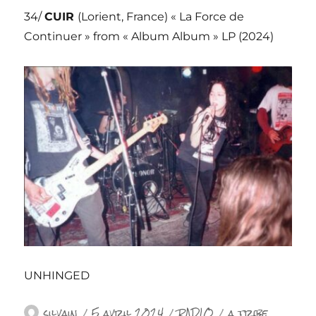
34/
CUIR
(Lorient, France) « La Force de
Continuer » from « Album Album » LP (2024)
UNHINGED
Auteur
Publié
Catégories
Étiquettes
silvain
5 avril 2024
RADIO
a tribe