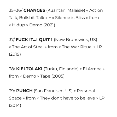
35+36/
CHANGES
(Kuantan, Malaisie) « Action
Talk, Bullshit Talk » + « Silence is Bliss » from
« Hidup » Demo (2021)
37/
FUCK IT…I QUIT !
(New Brunswick, US)
« The Art of Steal » from « The War Ritual » LP
(2019)
38/
KIELTOLAKI
(Turku, Finlande) « Ei Armoa »
from « Demo » Tape (2005)
39/
PUNCH
(San Francisco, US) « Personal
Space » from « They don’t have to believe » LP
(2014)