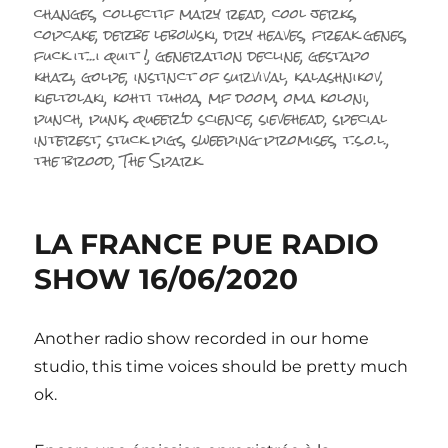
changes
,
collectif mary read
,
cool jerks
,
copcake
,
derbe lebowski
,
dry heaves
,
freak genes
,
fuck it...i quit !
,
generation decline
,
gestapo
khazi
,
golpe
,
instinct of survival
,
kalashnikov
,
kieltolaki
,
kohti tuhoa
,
mf doom
,
oma koloni
,
punch
,
punk
,
queer'd science
,
sievehead
,
special
interest
,
stuck pigs
,
sweeping promises
,
t.s.o.l.
,
the brood
,
The Spark
LA FRANCE PUE RADIO
SHOW 16/06/2020
Another radio show recorded in our home
studio, this time voices should be pretty much
ok.