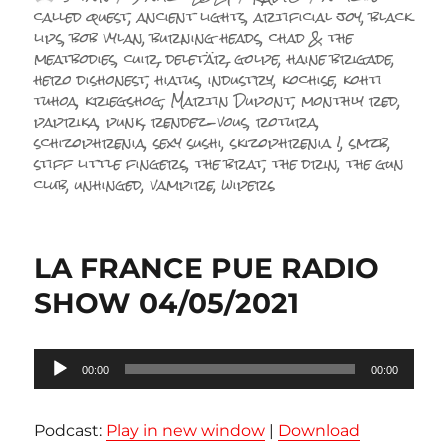
le
called quest
,
ancient lights
,
artificial joy
,
black
lips
,
bob vylan
,
burning heads
,
chad & the
meatbodies
,
cuir
,
deletär
,
golpe
,
haine brigade
,
hero dishonest
,
hiatus
,
industry
,
kochise
,
kohti
tuhoa
,
kriegshog
,
Martin Dupont
,
monthly red
,
paprika
,
punk
,
rendez-vous
,
rotura
,
schizophrenia
,
sexy sushi
,
skizophrenia !
,
smzb
,
stiff little fingers
,
the brat
,
the drin
,
the gun
club
,
unhinged
,
vampire
,
wipers
LA FRANCE PUE RADIO
SHOW 04/05/2021
Lecteur
00:00
00:00
audio
Podcast:
Play in new window
|
Download