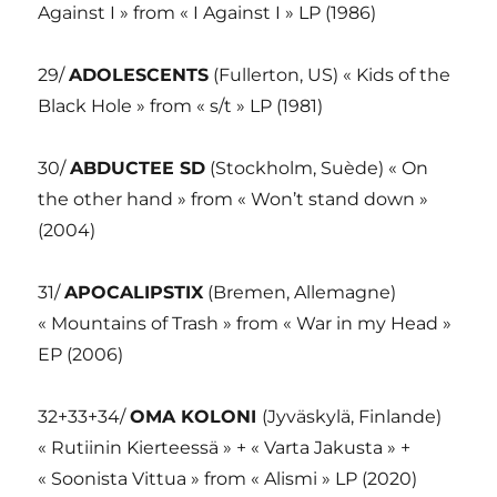
Against I » from « I Against I » LP (1986)
29/
ADOLESCENTS
(Fullerton, US) « Kids of the
Black Hole » from « s/t » LP (1981)
30/
ABDUCTEE SD
(Stockholm, Suède) « On
the other hand » from « Won’t stand down »
(2004)
31/
APOCALIPSTIX
(Bremen, Allemagne)
« Mountains of Trash » from « War in my Head »
EP (2006)
32+33+34/
OMA KOLONI
(Jyväskylä, Finlande)
« Rutiinin Kierteessä » + « Varta Jakusta » +
« Soonista Vittua » from « Alismi » LP (2020)