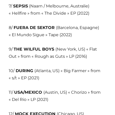
7/
SEPSIS
(Naarn / Melbourne, Australie)
« Hellfire » from « The Divide » EP (2022)
8/
FUERA DE SEKTOR
(Barcelona, Espagne)
« El Mundo Sigue » Tape (2022)
9/
THE WILFUL BOYS
(New York, US) « Flat
Out » from « Rough as Guts » LP (2016)
10/
DURING
(Atlanta, US) « Big Farmer » from
« s/t » EP (2021)
11/
USA/MEXICO
(Austin, US) « Chorizo » from
« Del Rio » LP (2021)
12/
MOCK EXECUTION
(Chicago, US)