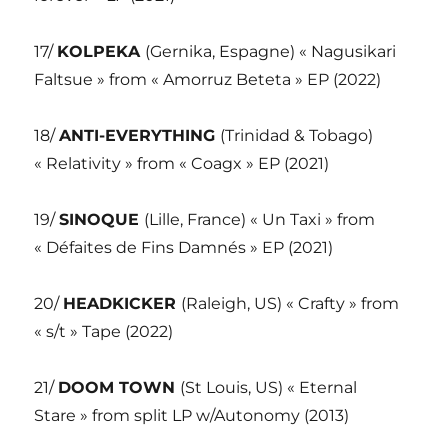
17/
KOLPEKA
(Gernika, Espagne) « Nagusikari
Faltsue » from « Amorruz Beteta » EP (2022)
18/
ANTI-EVERYTHING
(Trinidad & Tobago)
« Relativity » from « Coagx » EP (2021)
19/
SINOQUE
(Lille, France) « Un Taxi » from
« Défaites de Fins Damnés » EP (2021)
20/
HEADKICKER
(Raleigh, US) « Crafty » from
« s/t » Tape (2022)
21/
DOOM TOWN
(St Louis, US) « Eternal
Stare » from split LP w/Autonomy (2013)