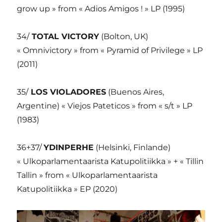
grow up » from « Adios Amigos ! » LP (1995)
34/
TOTAL VICTORY
(Bolton, UK)
« Omnivictory » from « Pyramid of Privilege » LP
(2011)
35/
LOS VIOLADORES
(Buenos Aires,
Argentine) « Viejos Pateticos » from « s/t » LP
(1983)
36+37/
YDINPERHE
(Helsinki, Finlande)
« Ulkoparlamentaarista Katupolitiikka » + « Tillin
Tallin » from « Ulkoparlamentaarista
Katupolitiikka » EP (2020)