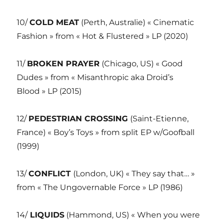
10/
COLD MEAT
(Perth, Australie) « Cinematic
Fashion » from « Hot & Flustered » LP (2020)
11/
BROKEN PRAYER
(Chicago, US) « Good
Dudes » from « Misanthropic aka Droid’s
Blood » LP (2015)
12/
PEDESTRIAN CROSSING
(Saint-Etienne,
France) « Boy’s Toys » from split EP w/Goofball
(1999)
13/
CONFLICT
(London, UK) « They say that… »
from « The Ungovernable Force » LP (1986)
14/
LIQUIDS
(Hammond, US) « When you were