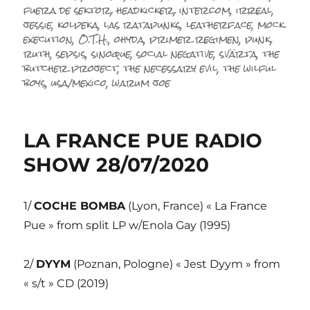
fuera de sektor
,
headkicker
,
intercom
,
irreal
,
jessie
,
kolpeka
,
las ratapunks
,
leatherface
,
mock
execution
,
O.T.H.
,
ohyda
,
primer regimen
,
punk
,
ruth
,
sepsis
,
sinoque
,
social negative
,
svärta
,
the
butcher project
,
the necessary evil
,
the wilful
boys
,
usa/mexico
,
warum joe
LA FRANCE PUE RADIO
SHOW 28/07/2020
1/
COCHE BOMBA
(Lyon, France) « La France
Pue » from split LP w/Enola Gay (1995)
2/
DYYM
(Poznan, Pologne) « Jest Dyym » from
« s/t » CD (2019)