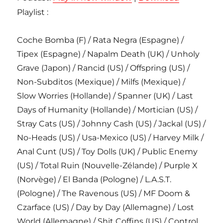
Playlist :
Coche Bomba (F) / Rata Negra (Espagne) /
Tipex (Espagne) / Napalm Death (UK) / Unholy
Grave (Japon) / Rancid (US) / Offspring (US) /
Non-Subditos (Mexique) / Milfs (Mexique) /
Slow Worries (Hollande) / Spanner (UK) / Last
Days of Humanity (Hollande) / Mortician (US) /
Stray Cats (US) / Johnny Cash (US) / Jackal (US) /
No-Heads (US) / Usa-Mexico (US) / Harvey Milk /
Anal Cunt (US) / Toy Dolls (UK) / Public Enemy
(US) / Total Ruin (Nouvelle-Zélande) / Purple X
(Norvège) / El Banda (Pologne) / L.A.S.T.
(Pologne) / The Ravenous (US) / MF Doom &
Czarface (US) / Day by Day (Allemagne) / Lost
World (Allemagne) / Shit Coffins (US) / Control