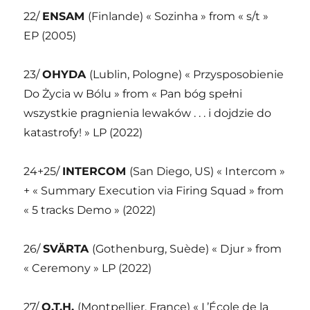
22/
ENSAM
(Finlande) « Sozinha » from « s/t »
EP (2005)
23/
OHYDA
(Lublin, Pologne) « Przysposobienie
Do Życia w Bólu » from « Pan bóg spełni
wszystkie pragnienia lewaków . . . i dojdzie do
katastrofy! » LP (2022)
24+25/
INTERCOM
(San Diego, US) « Intercom »
+ « Summary Execution via Firing Squad » from
« 5 tracks Demo » (2022)
26/
SVÄRTA
(Gothenburg, Suède) « Djur » from
« Ceremony » LP (2022)
27/
O.T.H.
(Montpellier, France) « L’École de la