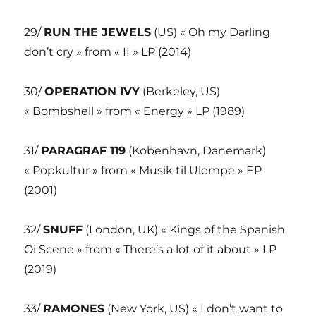
29/
RUN THE JEWELS
(US) « Oh my Darling
don’t cry » from « II » LP (2014)
30/
OPERATION IVY
(Berkeley, US)
« Bombshell » from « Energy » LP (1989)
31/
PARAGRAF 119
(Kobenhavn, Danemark)
« Popkultur » from « Musik til Ulempe » EP
(2001)
32/
SNUFF
(London, UK) « Kings of the Spanish
Oi Scene » from « There’s a lot of it about » LP
(2019)
33/
RAMONES
(New York, US) « I don’t want to