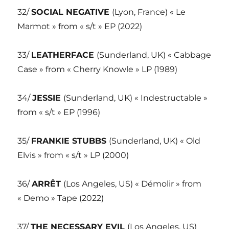
32/
SOCIAL NEGATIVE
(Lyon, France) « Le
Marmot » from « s/t » EP (2022)
33/
LEATHERFACE
(Sunderland, UK) « Cabbage
Case » from « Cherry Knowle » LP (1989)
34/
JESSIE
(Sunderland, UK) « Indestructable »
from « s/t » EP (1996)
35/
FRANKIE STUBBS
(Sunderland, UK) « Old
Elvis » from « s/t » LP (2000)
36/
ARRÊT
(Los Angeles, US) « Démolir » from
« Demo » Tape (2022)
37/
THE NECESSARY EVIL
(Los Angeles, US)