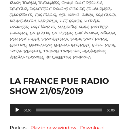
le
rash
,
bagna
,
bleakness
,
chain cult
,
declino
,
deletär
,
disaffect
,
douche froide
,
ed warner
,
eskorbuto
,
fastbacks
,
gel
,
kohti tuhoa
,
kontakta
,
krimewatch
,
ladrona
,
life scars
,
litovsk
,
lockheed
,
lost world
,
mandible klaw
,
mother
fuckers
,
no statik
,
no trend
,
nux vomica
,
oblaka
,
perpex flesh
,
protestera
,
punk
,
riot porn
,
sedition
,
simulacro
,
special interest
,
stiff meds
,
total rejects
,
tuhoon tuomitut
,
usa/mexico
,
verbal razors
,
ydinaseeton pohjola
LA FRANCE PUE RADIO
SHOW 21/05/2019
Lecteur
00:00
00:00
audio
Podcast:
Play in new window
|
Download