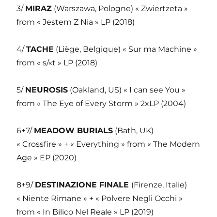
3/
MIRAZ
(Warszawa, Pologne) « Zwiertzeta »
from « Jestem Z Nia » LP (2018)
4/
TACHE
(Liège, Belgique) « Sur ma Machine »
from « s/«t » LP (2018)
5/
NEUROSIS
(Oakland, US) « I can see You »
from « The Eye of Every Storm » 2xLP (2004)
6+7/
MEADOW BURIALS
(Bath, UK)
« Crossfire » + « Everything » from « The Modern
Age » EP (2020)
8+9/
DESTINAZIONE FINALE
(Firenze, Italie)
« Niente Rimane » + « Polvere Negli Occhi »
from « In Bilico Nel Reale » LP (2019)