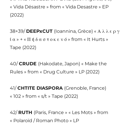
« Vida Désastre » from « Vida Desastre » EP
(2022)
38+39/
DEEPxCUT
(Ioannina, Grèce) « Α λ λ ε ρ γ
ί α » + « Π ή δ α σ τ ο κ ε ν ό » from « It Hurts »
Tape (2022)
40/
CRUDE
(Hakodate, Japon) « Make the
Rules » from « Drug Culture » LP (2022)
41/
CHTITE DIASPORA
(Grenoble, France)
« 102 » from « s/t » Tape (2022)
42/
RUTH
(Paris, France » « Les Mots » from
« Polaroïd / Roman Photo » LP