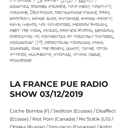
silvain
28 juillet 2020
RADIO
le
arafira
,
broken prayer
,
cold meat
,
conflict
,
consume
,
Deathraid
,
destinazione finale
,
dyym
,
goofball
,
gouge away
,
histamine
,
human impact
,
kalik
,
liquids
,
los violadores
,
meadow burials
,
meet the virus
,
miraz
,
myscier blodya
,
neurosis
,
operation ivy
,
orchestra of constant distress
,
paragraf 119
,
pedestrian crossing
,
punk
,
ramones
,
run the jewels
,
snuff
,
tache
,
total
victory
,
usa/mexico
,
utopian
,
vicious irene
,
ydinperhe
LA FRANCE PUE RADIO
SHOW 03/12/2019
Coche Bomba (F) / Sedition (Ecosse) / Disaffect
(Ecosse) / Riot Porn (Canada) / No Statik (US) /
Oblaka (Russie) / Simulacro (Espagne) / Kohti