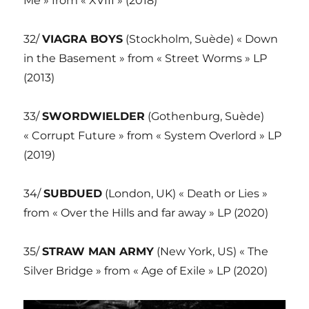
Me » from « XVIII » (2018)
32/
VIAGRA BOYS
(Stockholm, Suède) « Down
in the Basement » from « Street Worms » LP
(2013)
33/
SWORDWIELDER
(Gothenburg, Suède)
« Corrupt Future » from « System Overlord » LP
(2019)
34/
SUBDUED
(London, UK) « Death or Lies »
from « Over the Hills and far away » LP (2020)
35/
STRAW MAN ARMY
(New York, US) « The
Silver Bridge » from « Age of Exile » LP (2020)