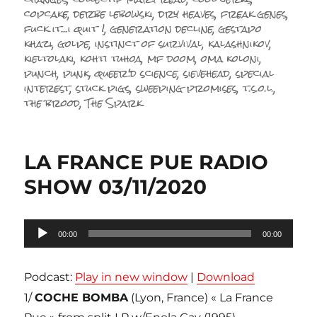
copcake
,
derbe lebowski
,
dry heaves
,
freak genes
,
fuck it...i quit !
,
generation decline
,
gestapo
khazi
,
golpe
,
instinct of survival
,
kalashnikov
,
kieltolaki
,
kohti tuhoa
,
mf doom
,
oma koloni
,
punch
,
punk
,
queer'd science
,
sievehead
,
special
interest
,
stuck pigs
,
sweeping promises
,
t.s.o.l.
,
the brood
,
The Spark
LA FRANCE PUE RADIO
SHOW 03/11/2020
Lecteur
00:00
00:00
audio
Podcast:
Play in new window
|
Download
1/
COCHE BOMBA
(Lyon, France) « La France