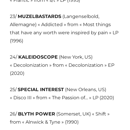
« Frantic » from « s/t » LP (1995)
23/
MUZELBASTARDS
(Langenselbold,
Allemagne) « Addicted » from « Most things
that have any worth were inspired by pain » LP
(1996)
24/
KALEIDOSCOPE
(New York, US)
« Decolonization » from « Decolonization » EP
(2020)
25/
SPECIAL INTEREST
(New Orleans, US)
« Disco III » from « The Passion of… » LP (2020)
26/
BLYTH POWER
(Somerset, UK) « Shift »
from « Alnwick & Tyne » (1990)