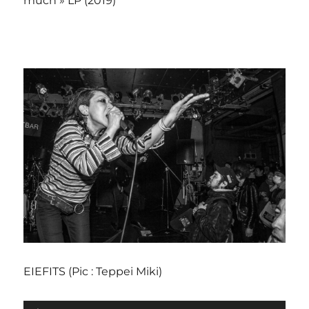
much » LP (2019)
EIEFITS (Pic : Teppei Miki)