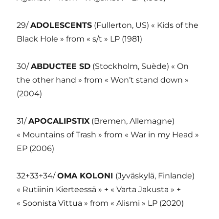
29/
ADOLESCENTS
(Fullerton, US) « Kids of the
Black Hole » from « s/t » LP (1981)
30/
ABDUCTEE SD
(Stockholm, Suède) « On
the other hand » from « Won’t stand down »
(2004)
31/
APOCALIPSTIX
(Bremen, Allemagne)
« Mountains of Trash » from « War in my Head »
EP (2006)
32+33+34/
OMA KOLONI
(Jyväskylä, Finlande)
« Rutiinin Kierteessä » + « Varta Jakusta » +
« Soonista Vittua » from « Alismi » LP (2020)