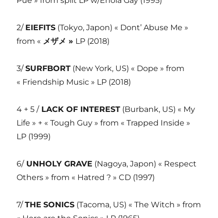
Pue » from split LP w/Enola Gay (1995)
2/
EIEFITS
(Tokyo, Japon) « Dont’ Abuse Me »
from «
メザメ
»
LP (2018)
3/
SURFBORT
(New York, US) « Dope » from
« Friendship Music » LP (2018)
4 + 5 /
LACK OF INTEREST
(Burbank, US) « My
Life » + « Tough Guy » from « Trapped Inside »
LP (1999)
6/
UNHOLY GRAVE
(Nagoya, Japon) « Respect
Others » from « Hatred ? » CD (1997)
7/
THE
SONICS
(Tacoma, US) « The Witch » from