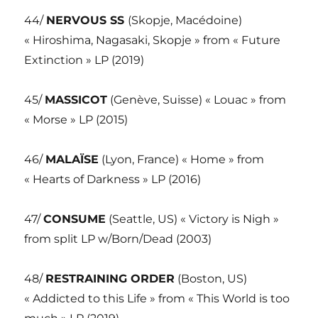
44/
NERVOUS SS
(Skopje, Macédoine)
« Hiroshima, Nagasaki, Skopje » from « Future
Extinction » LP (2019)
45/
MASSICOT
(Genève, Suisse) « Louac » from
« Morse » LP (2015)
46/
MALAÏSE
(Lyon, France) « Home » from
« Hearts of Darkness » LP (2016)
47/
CONSUME
(Seattle, US) « Victory is Nigh »
from split LP w/Born/Dead (2003)
48/
RESTRAINING ORDER
(Boston, US)
« Addicted to this Life » from « This World is too