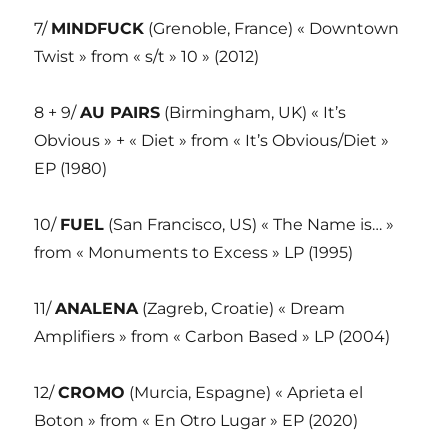
7/
MINDFUCK
(Grenoble, France) « Downtown
Twist » from « s/t » 10 » (2012)
8 + 9/
AU PAIRS
(Birmingham, UK) « It’s
Obvious » + « Diet » from « It’s Obvious/Diet »
EP (1980)
10/
FUEL
(San Francisco, US) « The Name is… »
from « Monuments to Excess » LP (1995)
11/
ANALENA
(Zagreb, Croatie) « Dream
Amplifiers » from « Carbon Based » LP (2004)
12/
CROMO
(Murcia, Espagne) « Aprieta el
Boton » from « En Otro Lugar » EP (2020)