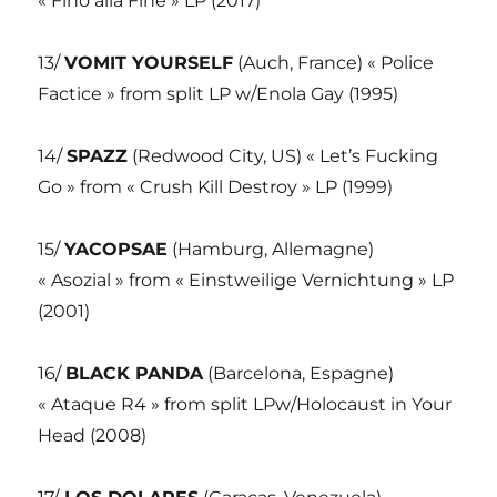
« Fino alla Fine » LP (2017)
13/
VOMIT YOURSELF
(Auch, France) « Police
Factice » from split LP w/Enola Gay (1995)
14/
SPAZZ
(Redwood City, US) « Let’s Fucking
Go » from « Crush Kill Destroy » LP (1999)
15/
YACOPSAE
(Hamburg, Allemagne)
« Asozial » from « Einstweilige Vernichtung » LP
(2001)
16/
BLACK PANDA
(Barcelona, Espagne)
« Ataque R4 » from split LPw/Holocaust in Your
Head (2008)