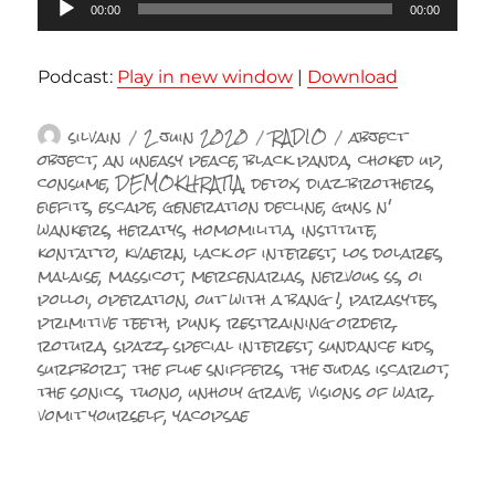
Lecteur
00:00
00:00
audio
Podcast:
Play in new window
|
Download
Auteur
Publié
Catégories
Étiquettes
silvain
2 juin 2020
RADIO
abject
le
object
,
an uneasy peace
,
black panda
,
choked up
,
consume
,
DEMOKHRATIA
,
detox
,
diaz brothers
,
eiefits
,
escape
,
generation decline
,
guns n'
wankers
,
heratys
,
homomilitia
,
institute
,
kontatto
,
kvaern
,
lack of interest
,
los dolares
,
malaise
,
massicot
,
mercenarias
,
nervous ss
,
oi
polloi
,
operation
,
out with a bang !
,
parasytes
,
primitive teeth
,
punk
,
restraining order
,
rotura
,
spazz
,
special interest
,
sundance kids
,
surfbort
,
the flue sniffers
,
the judas iscariot
,
the sonics
,
tuono
,
unholy grave
,
visions of war
,
vomit yourself
,
yacopsae