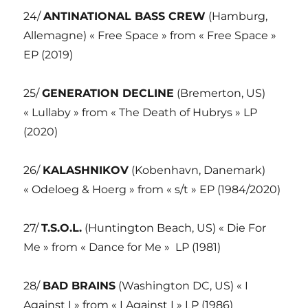
24/
ANTINATIONAL BASS CREW
(Hamburg,
Allemagne) « Free Space » from « Free Space »
EP (2019)
25/
GENERATION DECLINE
(Bremerton, US)
« Lullaby » from « The Death of Hubrys » LP
(2020)
26/
KALASHNIKOV
(Kobenhavn, Danemark)
« Odeloeg & Hoerg » from « s/t » EP (1984/2020)
27/
T.S.O.L.
(Huntington Beach, US) « Die For
Me » from « Dance for Me »
LP (1981)
28/
BAD BRAINS
(Washington DC, US) « I
Against I » from « I Against I » LP (1986)