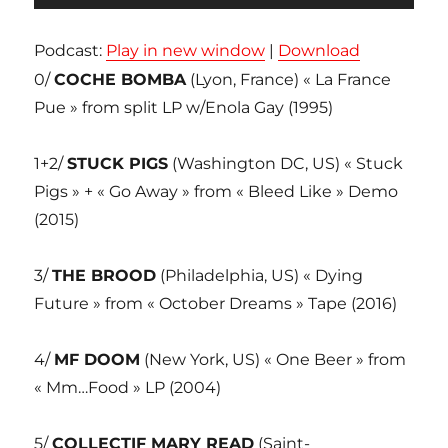
audio
Podcast:
Play in new window
|
Download
0/
COCHE BOMBA
(Lyon, France) « La France
Pue » from split LP w/Enola Gay (1995)
1+2/
STUCK PIGS
(Washington DC, US) « Stuck
Pigs » + « Go Away » from « Bleed Like » Demo
(2015)
3/
THE BROOD
(Philadelphia, US) « Dying
Future » from « October Dreams » Tape (2016)
4/
MF DOOM
(New York, US) « One Beer » from
« Mm…Food » LP (2004)
5/
COLLECTIF MARY READ
(Saint-