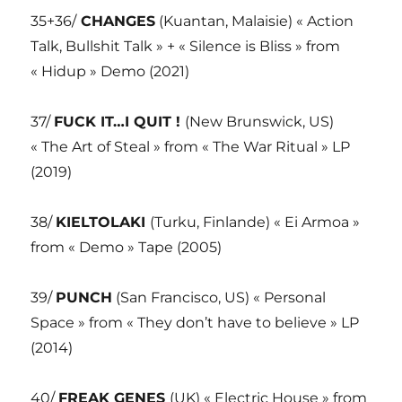
35+36/
CHANGES
(Kuantan, Malaisie) « Action
Talk, Bullshit Talk » + « Silence is Bliss » from
« Hidup » Demo (2021)
37/
FUCK IT…I QUIT !
(New Brunswick, US)
« The Art of Steal » from « The War Ritual » LP
(2019)
38/
KIELTOLAKI
(Turku, Finlande) « Ei Armoa »
from « Demo » Tape (2005)
39/
PUNCH
(San Francisco, US) « Personal
Space » from « They don’t have to believe » LP
(2014)
40/
FREAK GENES
(UK) « Electric House » from