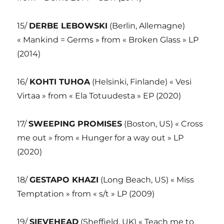
15/
DERBE LEBOWSKI
(Berlin, Allemagne)
« Mankind = Germs » from « Broken Glass » LP
(2014)
16/
KOHTI TUHOA
(Helsinki, Finlande) « Vesi
Virtaa » from « Ela Totuudesta » EP (2020)
17/
SWEEPING PROMISES
(Boston, US) « Cross
me out » from « Hunger for a way out » LP
(2020)
18/
GESTAPO KHAZI
(Long Beach, US) « Miss
Temptation » from « s/t » LP (2009)
19/
SIEVEHEAD
(Sheffield, UK) « Teach me to