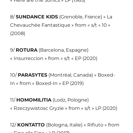
« Here are the Sonics » LP (1965)
8/
SUNDANCE KIDS
(Grenoble, France) « La
Chevauchée Fantastique » from « s/t » 10 »
(2008)
9/
ROTURA
(Barcelona, Espagne)
« Insurreccion » from « s/t « EP (2020)
10/
PARASYTES
(Montréal, Canada) « Boxed-
In » from « Boxed-In » EP (2019)
11/
HOMOMILITIA
(Lodz, Pologne)
« Rzeczywistosc Gryzie » from « s/t » LP (2020)
12/
KONTATTO
(Bologna, Italie) « Rifiuto » from