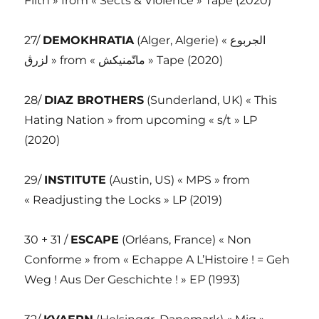
Filth » from « Sects & Violence » Tape (2020)
27/
DEMOKHRATIA
(Alger, Algerie) « الجربوع
لزرڨ » from « ماتّمنيكش » Tape (2020)
28/
DIAZ BROTHERS
(Sunderland, UK) « This
Hating Nation » from upcoming « s/t » LP
(2020)
29/
INSTITUTE
(Austin, US) « MPS » from
« Readjusting the Locks » LP (2019)
30 + 31 /
ESCAPE
(Orléans, France) « Non
Conforme » from « Echappe A L’Histoire ! = Geh
Weg ! Aus Der Geschichte ! » EP (1993)