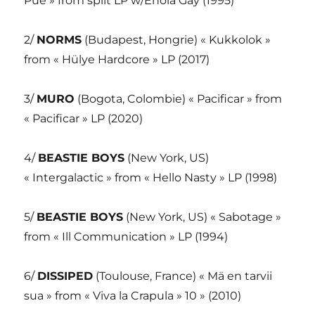
Pue » from split LP w/Enola Gay (1995)
2/
NORMS
(Budapest, Hongrie) « Kukkolok »
from « Hülye Hardcore » LP (2017)
3/
MURO
(Bogota, Colombie) « Pacificar » from
« Pacificar » LP (2020)
4/
BEASTIE BOYS
(New York, US)
« Intergalactic » from « Hello Nasty » LP (1998)
5/
BEASTIE BOYS
(New York, US) « Sabotage »
from « Ill Communication » LP (1994)
6/
DISSIPED
(Toulouse, France) « Mä en tarvii
sua » from « Viva la Crapula » 10 » (2010)