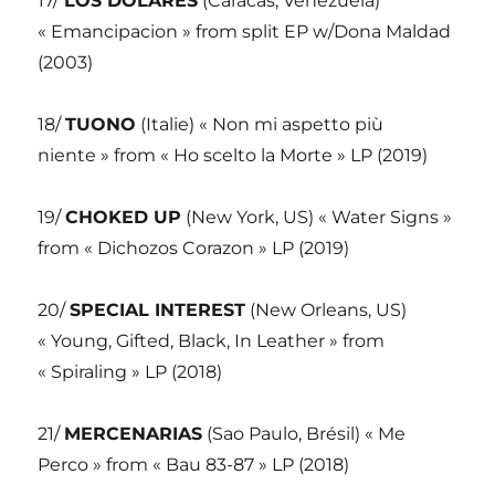
17/
LOS DOLARES
(Caracas, Venezuela)
« Emancipacion » from split EP w/Dona Maldad
(2003)
18/
TUONO
(Italie) « Non mi aspetto più
niente » from « Ho scelto la Morte » LP (2019)
19/
CHOKED UP
(New York, US) « Water Signs »
from « Dichozos Corazon » LP (2019)
20/
SPECIAL INTEREST
(New Orleans, US)
« Young, Gifted, Black, In Leather » from
« Spiraling » LP (2018)
21/
MERCENARIAS
(Sao Paulo, Brésil) « Me
Perco » from « Bau 83-87 » LP (2018)