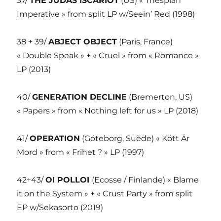
37/
THE JUDAS ISCARIOT
(US) « Thespian
Imperative » from split LP w/Seein’ Red (1998)
38 + 39/
ABJECT OBJECT
(Paris, France)
« Double Speak » + « Cruel » from « Romance »
LP (2013)
40/
GENERATION DECLINE
(Bremerton, US)
« Papers » from « Nothing left for us » LP (2018)
41/
OPERATION
(Göteborg, Suède) « Kött Är
Mord » from « Frihet ? » LP (1997)
42+43/
OI POLLOI
(Ecosse / Finlande) « Blame
it on the System » + « Crust Party » from split
EP w/Sekasorto (2019)