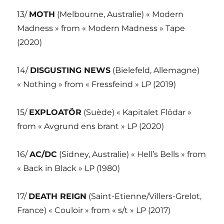
13/
MOTH
(Melbourne, Australie) « Modern
Madness » from « Modern Madness » Tape
(2020)
14/
DISGUSTING NEWS
(Bielefeld, Allemagne)
« Nothing » from « Fressfeind » LP (2019)
15/
EXPLOATÖR
(Suède) « Kapitalet Flödar »
from « Avgrund ens brant » LP (2020)
16/
AC/DC
(Sidney, Australie) « Hell’s Bells » from
« Back in Black » LP (1980)
17/
DEATH REIGN
(Saint-Etienne/Villers-Grelot,
France) « Couloir » from « s/t » LP (2017)