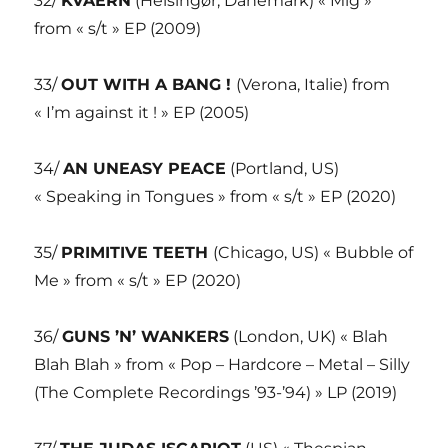
32/
KVAERN
(Helsingør, Danemark) « Mig »
from « s/t » EP (2009)
33/
OUT WITH A BANG !
(Verona, Italie) from
« I’m against it ! » EP (2005)
34/
AN UNEASY PEACE
(Portland, US)
« Speaking in Tongues » from « s/t » EP (2020)
35/
PRIMITIVE TEETH
(Chicago, US) « Bubble of
Me » from « s/t » EP (2020)
36/
GUNS ’N’ WANKERS
(London, UK) « Blah
Blah Blah » from « Pop – Hardcore – Metal – Silly
(The Complete Recordings ’93-’94) » LP (2019)