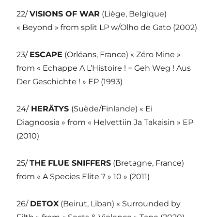
22/
VISIONS OF WAR
(Liège, Belgique)
« Beyond » from split LP w/Olho de Gato (2002)
23/
ESCAPE
(Orléans, France) « Zéro Mine »
from « Echappe A L’Histoire ! = Geh Weg ! Aus
Der Geschichte ! » EP (1993)
24/
HERÄTYS
(Suède/Finlande) « Ei
Diagnoosia » from « Helvettiin Ja Takaisin » EP
(2010)
25/
THE
FLUE SNIFFERS
(Bretagne, France)
from « A Species Elite ? » 10 » (2011)
26/
DETOX
(Beirut, Liban) « Surrounded by