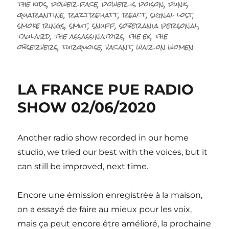
the kids
,
power face
,
power is poison
,
punk
,
quarantine
,
raztreliatt
,
react
,
signal lost
,
smoke rings
,
smut
,
snuff
,
soberania personal
,
taulard
,
the assassinators
,
the ex
,
the
observers
,
turquoise
,
vacant
,
war on women
LA FRANCE PUE RADIO
SHOW 02/06/2020
Another radio show recorded in our home
studio, we tried our best with the voices, but it
can still be improved, next time.
Encore une émission enregistrée à la maison,
on a essayé de faire au mieux pour les voix,
mais ça peut encore être amélioré, la prochaine