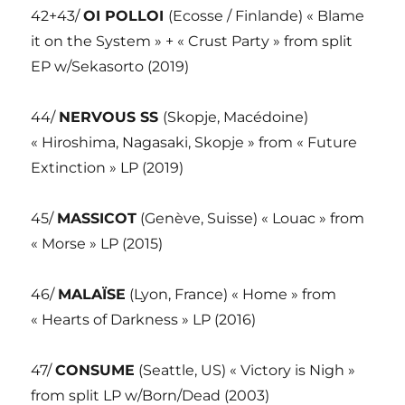
42+43/
OI POLLOI
(Ecosse / Finlande) « Blame
it on the System » + « Crust Party » from split
EP w/Sekasorto (2019)
44/
NERVOUS SS
(Skopje, Macédoine)
« Hiroshima, Nagasaki, Skopje » from « Future
Extinction » LP (2019)
45/
MASSICOT
(Genève, Suisse) « Louac » from
« Morse » LP (2015)
46/
MALAÏSE
(Lyon, France) « Home » from
« Hearts of Darkness » LP (2016)
47/
CONSUME
(Seattle, US) « Victory is Nigh »
from split LP w/Born/Dead (2003)