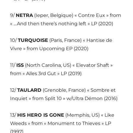
9/
NETRA
(Ieper, Belgique) « Contre Eux » from
« …And then there’s nothing left » LP (2020)
10/
TURQUOISE
(Paris, France) « Hantise de
Vivre » from Upcoming EP (2020)
11/
ISS
(North Carolina, US) « Elevator Shaft »
from « Alles 3rd Gut » LP (2019)
12/
TAULARD
(Grenoble, France) « Sombre et
Inquiet » from Split 10 » w/Ultra Démon (2016)
13/
HIS HERO IS GONE
(Memphis, US) « Like
Weeds » from « Monument to Thieves » LP
(1997)