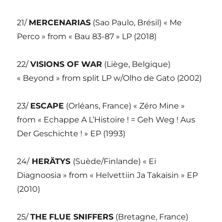
21/
MERCENARIAS
(Sao Paulo, Brésil) « Me
Perco » from « Bau 83-87 » LP (2018)
22/
VISIONS OF WAR
(Liège, Belgique)
« Beyond » from split LP w/Olho de Gato (2002)
23/
ESCAPE
(Orléans, France) « Zéro Mine »
from « Echappe A L’Histoire ! = Geh Weg ! Aus
Der Geschichte ! » EP (1993)
24/
HERÄTYS
(Suède/Finlande) « Ei
Diagnoosia » from « Helvettiin Ja Takaisin » EP
(2010)
25/
THE
FLUE SNIFFERS
(Bretagne, France)