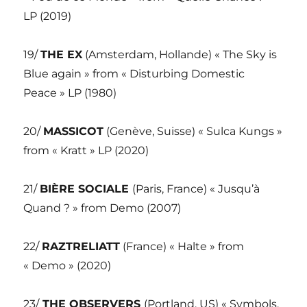
LP (2019)
19/
THE EX
(Amsterdam, Hollande) « The Sky is
Blue again » from « Disturbing Domestic
Peace » LP (1980)
20/
MASSICOT
(Genève, Suisse) « Sulca Kungs »
from « Kratt » LP (2020)
21/
BIÈRE SOCIALE
(Paris, France) « Jusqu’à
Quand ? » from Demo (2007)
22/
RAZTRELIATT
(France) « Halte » from
« Demo » (2020)
23/
THE OBSERVERS
(Portland, US) « Symbols,