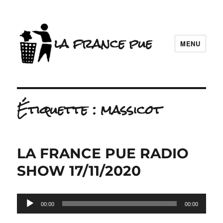
la france pue
MENU
Étiquette :
massicot
LA FRANCE PUE RADIO
SHOW 17/11/2020
Lecteur
00:00
00:00
audio