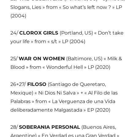
Slogans, Lies » from « So what’s left now ? » LP
(2004)
24/
CLOROX GIRLS
(Portland, US) « Don’t take
your life » from « s/t » LP (2004)
25/
WAR ON WOMEN
(Baltimore, US) « Milk &
Blood » from « Wonderful Hell » LP (2020)
26+27/
FILOSO
(Santiago de Queretaro,
Mexique) « Ni Dios Ni Salva » + « Al Filo de las
Palabras » from « La Verguenza de una Vida
deliberadamente Malgastada » EP (2020)
28/
SOBERANIA PERSONAL
(Buenos Aires,
Argentine) « En Verdad es una Gran Verdad »