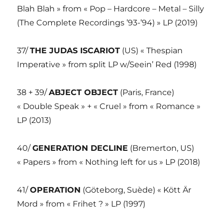
Blah Blah » from « Pop – Hardcore – Metal – Silly
(The Complete Recordings ’93-’94) » LP (2019)
37/
THE JUDAS ISCARIOT
(US) « Thespian
Imperative » from split LP w/Seein’ Red (1998)
38 + 39/
ABJECT OBJECT
(Paris, France)
« Double Speak » + « Cruel » from « Romance »
LP (2013)
40/
GENERATION DECLINE
(Bremerton, US)
« Papers » from « Nothing left for us » LP (2018)
41/
OPERATION
(Göteborg, Suède) « Kött Är
Mord » from « Frihet ? » LP (1997)