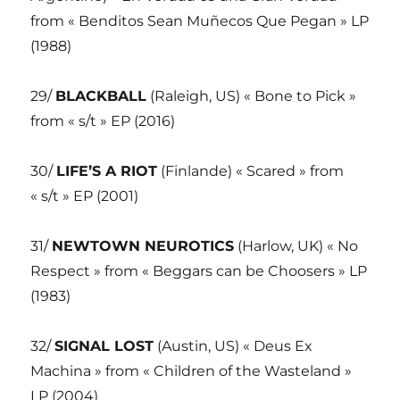
from « Benditos Sean Muñecos Que Pegan » LP
(1988)
29/
BLACKBALL
(Raleigh, US) « Bone to Pick »
from « s/t » EP (2016)
30/
LIFE’S A RIOT
(Finlande) « Scared » from
« s/t » EP (2001)
31/
NEWTOWN NEUROTICS
(Harlow, UK) « No
Respect » from « Beggars can be Choosers » LP
(1983)
32/
SIGNAL LOST
(Austin, US) « Deus Ex
Machina » from « Children of the Wasteland »
LP (2004)