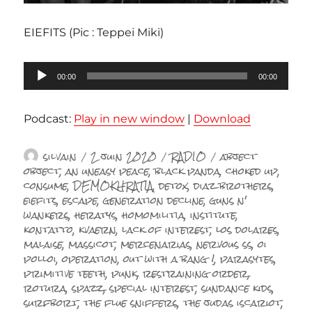
EIEFITS (Pic : Teppei Miki)
Lecteur
00:00
00:00
audio
Podcast:
Play in new window
|
Download
Auteur
Publié
Catégories
Étiquettes
silvain
2 juin 2020
RADIO
abject
le
object
,
an uneasy peace
,
black panda
,
choked up
,
consume
,
DEMOKHRATIA
,
detox
,
diaz brothers
,
eiefits
,
escape
,
generation decline
,
guns n'
wankers
,
heratys
,
homomilitia
,
institute
,
kontatto
,
kvaern
,
lack of interest
,
los dolares
,
malaise
,
massicot
,
mercenarias
,
nervous ss
,
oi
polloi
,
operation
,
out with a bang !
,
parasytes
,
primitive teeth
,
punk
,
restraining order
,
rotura
,
spazz
,
special interest
,
sundance kids
,
surfbort
,
the flue sniffers
,
the judas iscariot
,