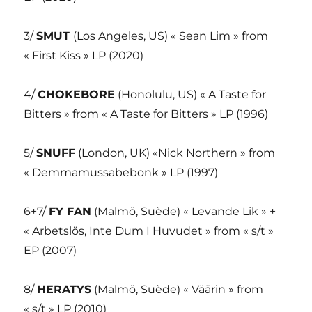
3/
SMUT
(Los Angeles, US) « Sean Lim » from
« First Kiss » LP (2020)
4/
CHOKEBORE
(Honolulu, US) « A Taste for
Bitters » from « A Taste for Bitters » LP (1996)
5/
SNUFF
(London, UK) «Nick Northern » from
« Demmamussabebonk » LP (1997)
6+7/
FY FAN
(Malmö, Suède) « Levande Lik » +
« Arbetslös, Inte Dum I Huvudet » from « s/t »
EP (2007)
8/
HERATYS
(Malmö, Suède) « Väärin » from
« s/t » LP (2010)