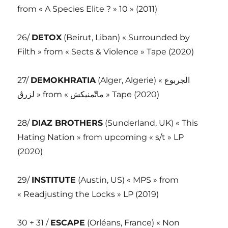
from « A Species Elite ? » 10 » (2011)
26/
DETOX
(Beirut, Liban) « Surrounded by
Filth » from « Sects & Violence » Tape (2020)
27/
DEMOKHRATIA
(Alger, Algerie) « الجربوع
لزرڨ » from « ماتّمنيكش » Tape (2020)
28/
DIAZ BROTHERS
(Sunderland, UK) « This
Hating Nation » from upcoming « s/t » LP
(2020)
29/
INSTITUTE
(Austin, US) « MPS » from
« Readjusting the Locks » LP (2019)
30 + 31 /
ESCAPE
(Orléans, France) « Non