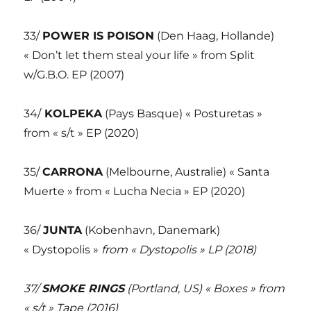
33/
POWER IS POISON
(Den Haag, Hollande)
« Don’t let them steal your life » from Split
w/G.B.O. EP (2007)
34/
KOLPEKA
(Pays Basque) « Posturetas »
from « s/t » EP (2020)
35/
CARRONA
(Melbourne, Australie) « Santa
Muerte » from « Lucha Necia » EP (2020)
36/
JUNTA
(Kobenhavn, Danemark)
« Dystopolis »
from « Dystopolis » LP (2018)
37/
SMOKE RINGS
(Portland, US) « Boxes » from
« s/t » Tape (2016)