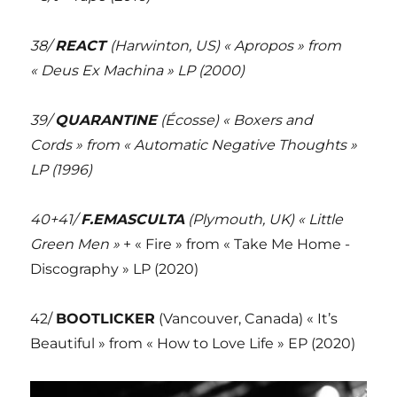
38/
REACT
(Harwinton, US) « Apropos » from
« Deus Ex Machina » LP (2000)
39/
QUARANTINE
(Écosse) « Boxers and
Cords » from « Automatic Negative Thoughts »
LP (1996)
40+41/
F.EMASCULTA
(Plymouth, UK) « Little
Green Men »
+ « Fire » from « Take Me Home -
Discography » LP (2020)
42/
BOOTLICKER
(Vancouver, Canada) « It’s
Beautiful » from « How to Love Life » EP (2020)