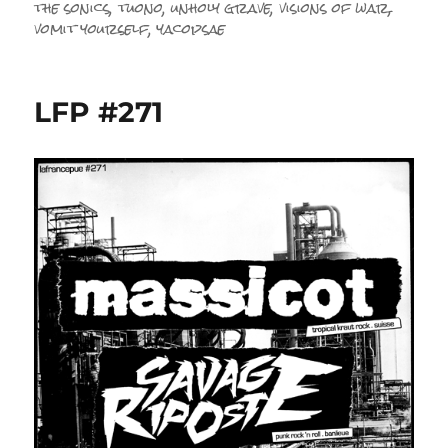
the sonics
,
tuono
,
unholy grave
,
visions of war
,
vomit yourself
,
yacopsae
LFP #271