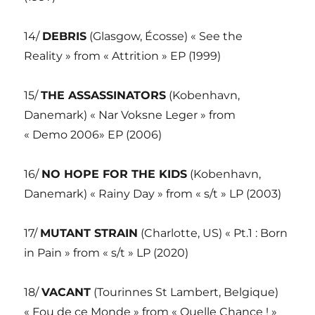
14/
DEBRIS
(Glasgow, Écosse) « See the
Reality » from « Attrition » EP (1999)
15/
THE ASSASSINATORS
(Kobenhavn,
Danemark) « Nar Voksne Leger » from
« Demo 2006» EP (2006)
16/
NO HOPE FOR THE KIDS
(Kobenhavn,
Danemark) « Rainy Day » from « s/t » LP (2003)
17/
MUTANT STRAIN
(Charlotte, US) « Pt.1 : Born
in Pain » from « s/t » LP (2020)
18/
VACANT
(Tourinnes St Lambert, Belgique)
« Fou de ce Monde » from « Quelle Chance ! »