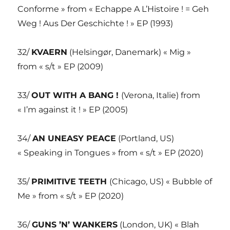
Conforme » from « Echappe A L’Histoire ! = Geh
Weg ! Aus Der Geschichte ! » EP (1993)
32/
KVAERN
(Helsingør, Danemark) « Mig »
from « s/t » EP (2009)
33/
OUT WITH A BANG !
(Verona, Italie) from
« I’m against it ! » EP (2005)
34/
AN UNEASY PEACE
(Portland, US)
« Speaking in Tongues » from « s/t » EP (2020)
35/
PRIMITIVE TEETH
(Chicago, US) « Bubble of
Me » from « s/t » EP (2020)
36/
GUNS ’N’ WANKERS
(London, UK) « Blah