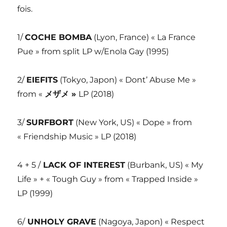
fois.
1/
COCHE BOMBA
(Lyon, France) « La France
Pue » from split LP w/Enola Gay (1995)
2/
EIEFITS
(Tokyo, Japon) « Dont’ Abuse Me »
from «
メザメ
»
LP (2018)
3/
SURFBORT
(New York, US) « Dope » from
« Friendship Music » LP (2018)
4 + 5 /
LACK OF INTEREST
(Burbank, US) « My
Life » + « Tough Guy » from « Trapped Inside »
LP (1999)
6/
UNHOLY GRAVE
(Nagoya, Japon) « Respect