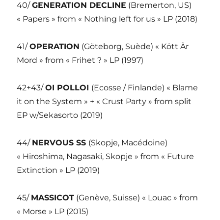
40/
GENERATION DECLINE
(Bremerton, US)
« Papers » from « Nothing left for us » LP (2018)
41/
OPERATION
(Göteborg, Suède) « Kött Är
Mord » from « Frihet ? » LP (1997)
42+43/
OI POLLOI
(Ecosse / Finlande) « Blame
it on the System » + « Crust Party » from split
EP w/Sekasorto (2019)
44/
NERVOUS SS
(Skopje, Macédoine)
« Hiroshima, Nagasaki, Skopje » from « Future
Extinction » LP (2019)
45/
MASSICOT
(Genève, Suisse) « Louac » from
« Morse » LP (2015)