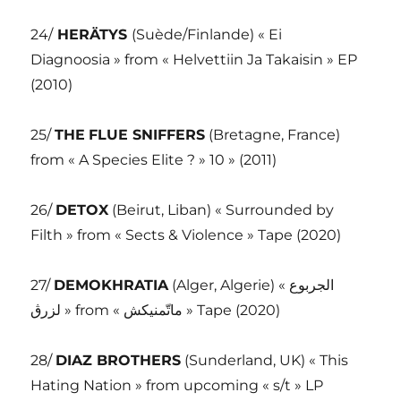
24/
HERÄTYS
(Suède/Finlande) « Ei
Diagnoosia » from « Helvettiin Ja Takaisin » EP
(2010)
25/
THE
FLUE SNIFFERS
(Bretagne, France)
from « A Species Elite ? » 10 » (2011)
26/
DETOX
(Beirut, Liban) « Surrounded by
Filth » from « Sects & Violence » Tape (2020)
27/
DEMOKHRATIA
(Alger, Algerie) « الجربوع
لزرڨ » from « ماتّمنيكش » Tape (2020)
28/
DIAZ BROTHERS
(Sunderland, UK) « This
Hating Nation » from upcoming « s/t » LP