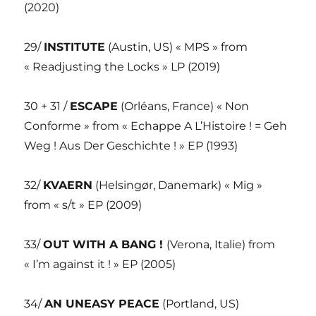
(2020)
29/
INSTITUTE
(Austin, US) « MPS » from
« Readjusting the Locks » LP (2019)
30 + 31 /
ESCAPE
(Orléans, France) « Non
Conforme » from « Echappe A L’Histoire ! = Geh
Weg ! Aus Der Geschichte ! » EP (1993)
32/
KVAERN
(Helsingør, Danemark) « Mig »
from « s/t » EP (2009)
33/
OUT WITH A BANG !
(Verona, Italie) from
« I’m against it ! » EP (2005)
34/
AN UNEASY PEACE
(Portland, US)