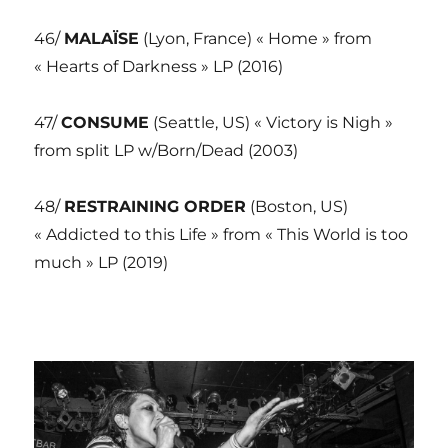
46/
MALAÏSE
(Lyon, France) « Home » from
« Hearts of Darkness » LP (2016)
47/
CONSUME
(Seattle, US) « Victory is Nigh »
from split LP w/Born/Dead (2003)
48/
RESTRAINING ORDER
(Boston, US)
« Addicted to this Life » from « This World is too
much » LP (2019)