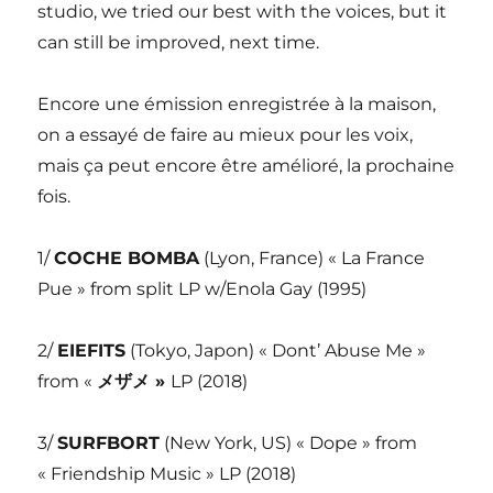
studio, we tried our best with the voices, but it
can still be improved, next time.
Encore une émission enregistrée à la maison,
on a essayé de faire au mieux pour les voix,
mais ça peut encore être amélioré, la prochaine
fois.
1/
COCHE BOMBA
(Lyon, France) « La France
Pue » from split LP w/Enola Gay (1995)
2/
EIEFITS
(Tokyo, Japon) « Dont’ Abuse Me »
from «
メザメ
»
LP (2018)
3/
SURFBORT
(New York, US) « Dope » from
« Friendship Music » LP (2018)