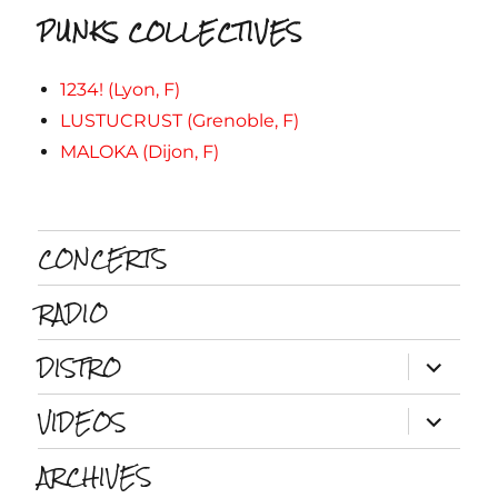
PUNKS COLLECTIVES
1234! (Lyon, F)
LUSTUCRUST (Grenoble, F)
MALOKA (Dijon, F)
CONCERTS
RADIO
DISTRO
ouvrir
le
sous-
VIDEOS
menu
ouvrir
le
sous-
ARCHIVES
menu