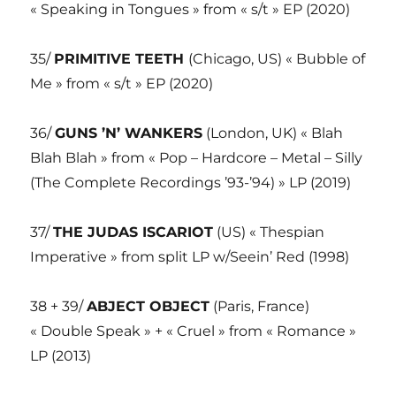
« Speaking in Tongues » from « s/t » EP (2020)
35/
PRIMITIVE TEETH
(Chicago, US) « Bubble of
Me » from « s/t » EP (2020)
36/
GUNS ’N’ WANKERS
(London, UK) « Blah
Blah Blah » from « Pop – Hardcore – Metal – Silly
(The Complete Recordings ’93-’94) » LP (2019)
37/
THE JUDAS ISCARIOT
(US) « Thespian
Imperative » from split LP w/Seein’ Red (1998)
38 + 39/
ABJECT OBJECT
(Paris, France)
« Double Speak » + « Cruel » from « Romance »
LP (2013)