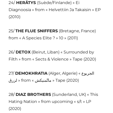
24/
HERÄTYS
(Suède/Finlande) « Ei
Diagnoosia » from « Helvettiin Ja Takaisin » EP
(2010)
25/
THE
FLUE SNIFFERS
(Bretagne, France)
from « A Species Elite ? » 10 » (2011)
26/
DETOX
(Beirut, Liban) « Surrounded by
Filth » from « Sects & Violence » Tape (2020)
27/
DEMOKHRATIA
(Alger, Algerie) « الجربوع
لزرڨ » from « ماتّمنيكش » Tape (2020)
28/
DIAZ BROTHERS
(Sunderland, UK) « This
Hating Nation » from upcoming « s/t » LP
(2020)