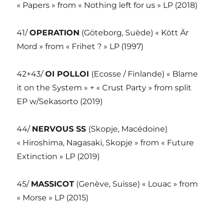
« Papers » from « Nothing left for us » LP (2018)
41/
OPERATION
(Göteborg, Suède) « Kött Är
Mord » from « Frihet ? » LP (1997)
42+43/
OI POLLOI
(Ecosse / Finlande) « Blame
it on the System » + « Crust Party » from split
EP w/Sekasorto (2019)
44/
NERVOUS SS
(Skopje, Macédoine)
« Hiroshima, Nagasaki, Skopje » from « Future
Extinction » LP (2019)
45/
MASSICOT
(Genève, Suisse) « Louac » from
« Morse » LP (2015)