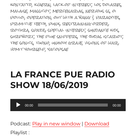
kontatto
,
kvaern
,
lack of interest
,
los dolares
,
malaise
,
massicot
,
mercenarias
,
nervous ss
,
oi
polloi
,
operation
,
out with a bang !
,
parasytes
,
primitive teeth
,
punk
,
restraining order
,
rotura
,
spazz
,
special interest
,
sundance kids
,
surfbort
,
the flue sniffers
,
the judas iscariot
,
the sonics
,
tuono
,
unholy grave
,
visions of war
,
vomit yourself
,
yacopsae
LA FRANCE PUE RADIO
SHOW 18/06/2019
Lecteur
00:00
00:00
audio
Podcast:
Play in new window
|
Download
Playlist :