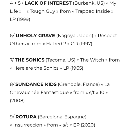
4 + 5 /
LACK OF INTEREST
(Burbank, US) « My
Life » + « Tough Guy » from « Trapped Inside »
LP (1999)
6/
UNHOLY GRAVE
(Nagoya, Japon) « Respect
Others » from « Hatred ? » CD (1997)
7/
THE
SONICS
(Tacoma, US) « The Witch » from
« Here are the Sonics » LP (1965)
8/
SUNDANCE KIDS
(Grenoble, France) « La
Chevauchée Fantastique » from « s/t » 10 »
(2008)
9/
ROTURA
(Barcelona, Espagne)
« Insurreccion » from « s/t « EP (2020)