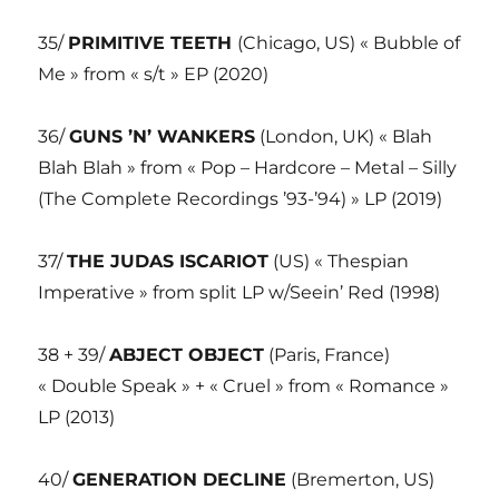
35/
PRIMITIVE TEETH
(Chicago, US) « Bubble of
Me » from « s/t » EP (2020)
36/
GUNS ’N’ WANKERS
(London, UK) « Blah
Blah Blah » from « Pop – Hardcore – Metal – Silly
(The Complete Recordings ’93-’94) » LP (2019)
37/
THE JUDAS ISCARIOT
(US) « Thespian
Imperative » from split LP w/Seein’ Red (1998)
38 + 39/
ABJECT OBJECT
(Paris, France)
« Double Speak » + « Cruel » from « Romance »
LP (2013)
40/
GENERATION DECLINE
(Bremerton, US)