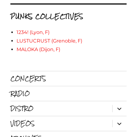
PUNKS COLLECTIVES
1234! (Lyon, F)
LUSTUCRUST (Grenoble, F)
MALOKA (Dijon, F)
CONCERTS
RADIO
DISTRO
ouvrir
le
sous-
VIDEOS
menu
ouvrir
le
sous-
menu