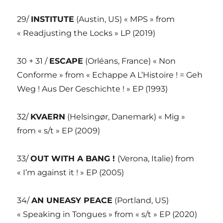
29/
INSTITUTE
(Austin, US) « MPS » from
« Readjusting the Locks » LP (2019)
30 + 31 /
ESCAPE
(Orléans, France) « Non
Conforme » from « Echappe A L’Histoire ! = Geh
Weg ! Aus Der Geschichte ! » EP (1993)
32/
KVAERN
(Helsingør, Danemark) « Mig »
from « s/t » EP (2009)
33/
OUT WITH A BANG !
(Verona, Italie) from
« I’m against it ! » EP (2005)
34/
AN UNEASY PEACE
(Portland, US)
« Speaking in Tongues » from « s/t » EP (2020)