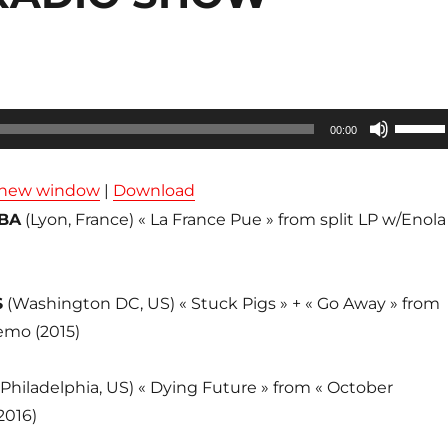
Utilisez
00:00
les
flèches
n new window
|
Download
haut/ba
BA
(Lyon, France) « La France Pue » from split LP w/Enola
pour
augmen
ou
S
(Washington DC, US) « Stuck Pigs » + « Go Away » from
diminue
emo (2015)
le
volume
Philadelphia, US) « Dying Future » from « October
2016)