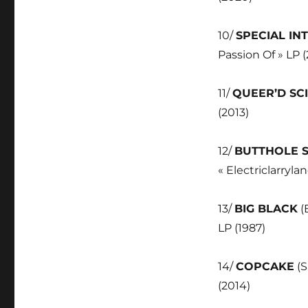
10/
SPECIAL IN
Passion Of » LP 
11/
QUEER’D SC
(2013)
12/
BUTTHOLE 
« Electriclarryla
13/
BIG BLACK
(
LP (1987)
14/
COPCAKE
(S
(2014)