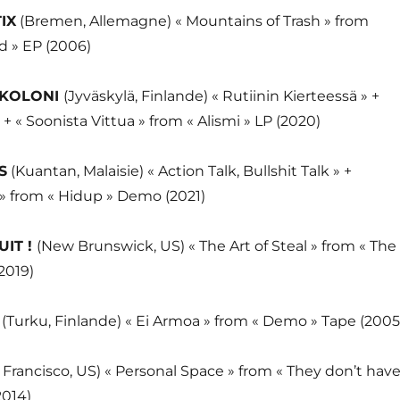
IX
(Bremen, Allemagne) « Mountains of Trash » from
d » EP (2006)
KOLONI
(Jyväskylä, Finlande) « Rutiinin Kierteessä » +
 + « Soonista Vittua » from « Alismi » LP (2020)
S
(Kuantan, Malaisie) « Action Talk, Bullshit Talk » +
s » from « Hidup » Demo (2021)
UIT !
(New Brunswick, US) « The Art of Steal » from « The
2019)
I
(Turku, Finlande) « Ei Armoa » from « Demo » Tape (2005
Francisco, US) « Personal Space » from « They don’t hav
2014)