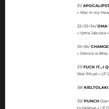
31/
APOCALIPST
« War in my Hea
32+33+34/
OMA 
« Varta Jakusta »
35+36/
CHANGE
« Silence is Blis
37/
FUCK IT…I Q
War Ritual » LP (
38/
KIELTOLAK
39/
PUNCH
(San 
to believe » LP (