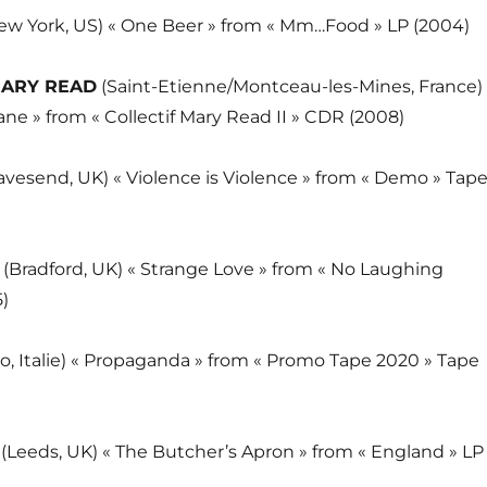
ew York, US) « One Beer » from « Mm…Food » LP (2004)
MARY READ
(Saint-Etienne/Montceau-les-Mines, France)
ane » from « Collectif Mary Read II » CDR (2008)
avesend, UK) « Violence is Violence » from « Demo » Tap
(Bradford, UK) « Strange Love » from « No Laughing
5)
no, Italie) « Propaganda » from « Promo Tape 2020 » Tape
(Leeds, UK) « The Butcher’s Apron » from « England » LP