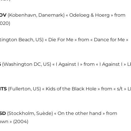
OV
(Kobenhavn, Danemark) « Odeloeg & Hoerg » from
2020)
ington Beach, US) « Die For Me » from « Dance for Me »
S
(Washington DC, US) « I Against I » from « I Against I » L
TS
(Fullerton, US) « Kids of the Black Hole » from « s/t » 
SD
(Stockholm, Suède) « On the other hand » from
own » (2004)