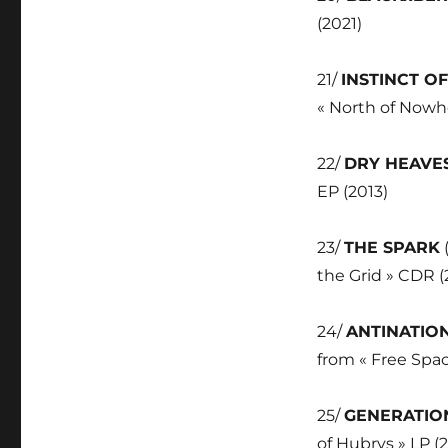
(2021)
21/
INSTINCT O
« North of Nowh
22/
DRY HEAVE
EP (2013)
23/
THE SPARK
(
the Grid » CDR (
24/
ANTINATIO
from « Free Spac
25/
GENERATIO
of Hubrys » LP (