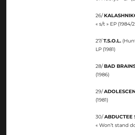
26/
KALASHNIK
« s/t » EP (1984/
27/
T.S.O.L.
(Hunt
LP (1981)
28/
BAD BRAIN
(1986)
29/
ADOLESCEN
(1981)
30/
ABDUCTEE 
« Won’t stand d