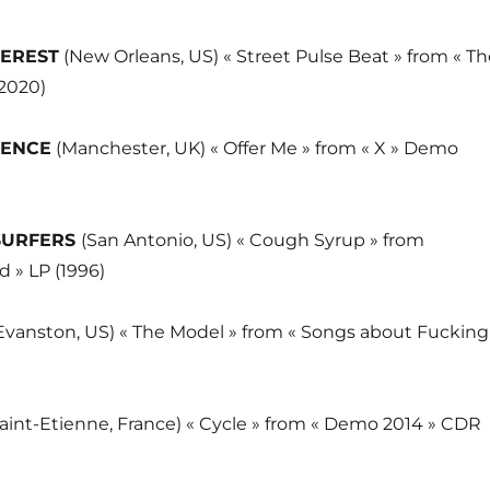
TEREST
(New Orleans, US) « Street Pulse Beat » from « Th
(2020)
IENCE
(Manchester, UK) « Offer Me » from « X » Demo
SURFERS
(San Antonio, US) « Cough Syrup » from
nd » LP (1996)
Evanston, US) « The Model » from « Songs about Fucking
aint-Etienne, France) « Cycle » from « Demo 2014 » CDR