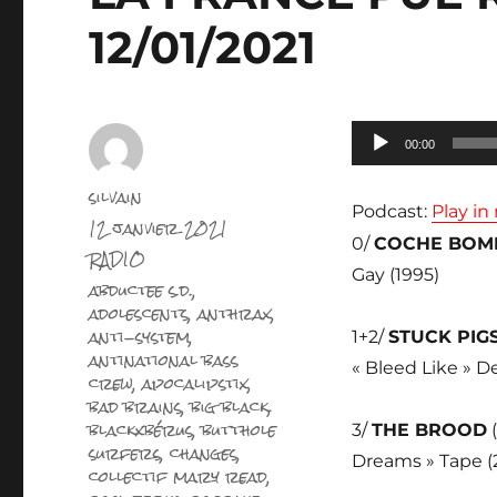
12/01/2021
Lecteur
00:00
audio
Auteur
silvain
Podcast:
Play i
Publié
12 janvier 2021
le
0/
COCHE BOM
Catégories
RADIO
Gay (1995)
Étiquettes
abductee s.d.
,
adolescents
,
anthrax
,
anti-system
,
1+2/
STUCK PIG
antinational bass
« Bleed Like » D
crew
,
apocalipstix
,
bad brains
,
big black
,
blackxbérus
,
butthole
3/
THE BROOD
(
surfers
,
changes
,
Dreams » Tape (
collectif mary read
,