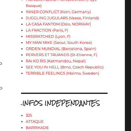
Basque)
INNER CONFLICT (Koln, Germany)
JUGGLING JUGULARS (Vaasa, Finland)
LA CASA FANTOM (Oslo, NORWAY)
LA FRACTION (Paris, F)
MISSRATCHED (Lyon, F)
MY MAN MIKE (Seoul, South Korea)
ORDEN MUNDIAL (Barcelona, Spain)
PERVERS ET TRUANDS (St-Etienne, F)
RAI KO RIS (Katmandou, Nepal)
P
SEE YOU IN HELL (Brno, Czech Republic)
TERRIBLE FEELINGS (Malmo, Sweden)
LP
.INFOS INDEPENDANTES
325
ATTAQUE
BARRIKADE