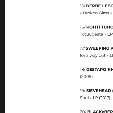
15/
DERBE LEB
« Broken Glass »
16/
KOHTI TUH
Totuudesta » EP
17/
SWEEPING 
for a way out » L
18/
GESTAPO K
(2009)
19/
SIEVEHEAD
Soul » LP (2017)
20/
BLACKxBÉ