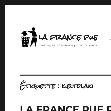
la france pue
making saint etienne punk rock again
Étiquette :
kieltolaki
LA FRANCE PUE