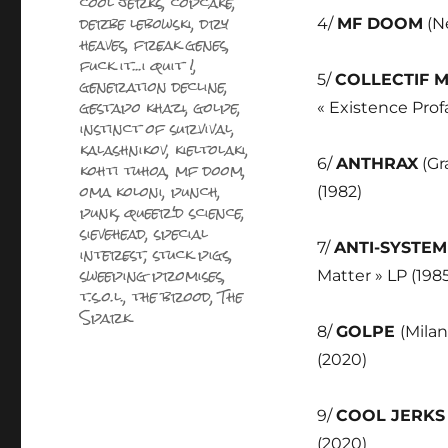
cool jerks
,
copcake
,
derbe lebowski
,
dry
4/
MF DOOM
(N
heaves
,
freak genes
,
fuck it...i quit !
,
5/
COLLECTIF 
generation decline
,
gestapo khazi
,
golpe
,
« Existence Prof
instinct of survival
,
kalashnikov
,
kieltolaki
,
6/
ANTHRAX
(Gr
kohti tuhoa
,
mf doom
,
oma koloni
,
punch
,
(1982)
punk
,
queer'd science
,
sievehead
,
special
7/
ANTI-SYSTEM
interest
,
stuck pigs
,
sweeping promises
,
Matter » LP (198
t.s.o.l.
,
the brood
,
The
Spark
8/
GOLPE
(Mila
(2020)
9/
COOL JERKS
(2020)