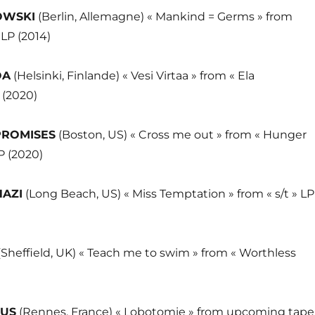
OWSKI
(Berlin, Allemagne) « Mankind = Germs » from
 LP (2014)
OA
(Helsinki, Finlande) « Vesi Virtaa » from « Ela
 (2020)
PROMISES
(Boston, US) « Cross me out » from « Hunger
P (2020)
HAZI
(Long Beach, US) « Miss Temptation » from « s/t » LP
(Sheffield, UK) « Teach me to swim » from « Worthless
RUS
(Rennes, France) « Lobotomie » from upcoming tape