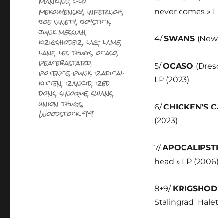
mankind
,
flo
mekouyensky
,
infernoh
,
never comes » L
joe ninety
,
joystick
,
junk messiah
,
4/
SWANS
(New 
krigshoder
,
lag
,
lame
,
lane
,
les thugs
,
ocaso
,
peacebastard
,
5/
OCASO
(Dres
potence
,
punk
,
radical
LP (2023)
kitten
,
rancid
,
red
dons
,
sinoque
,
swans
,
union thugs
,
6/
CHICKEN’S 
Woodstock 99
(2023)
7/
APOCALIPST
head » LP (2006
8+9/
KRIGSHO
Stalingrad_Halet