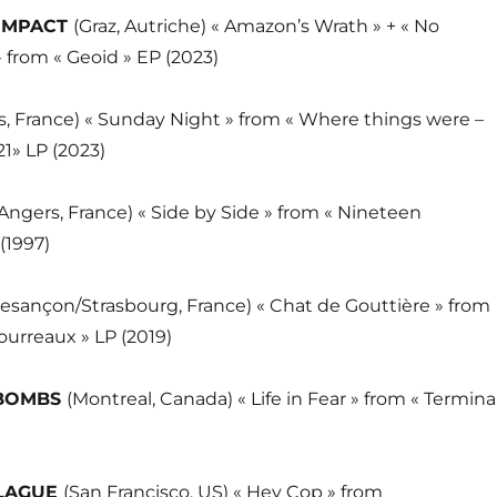
 IMPACT
(Graz, Autriche) « Amazon’s Wrath » + « No
» from « Geoid » EP (2023)
s, France) « Sunday Night » from « Where things were –
21» LP (2023)
Angers, France) « Side by Side » from « Nineteen
(1997)
esançon/Strasbourg, France) « Chat de Gouttière » from
ourreaux » LP (2019)
 BOMBS
(Montreal, Canada) « Life in Fear » from « Termina
PLAGUE
(San Francisco, US) « Hey Cop » from