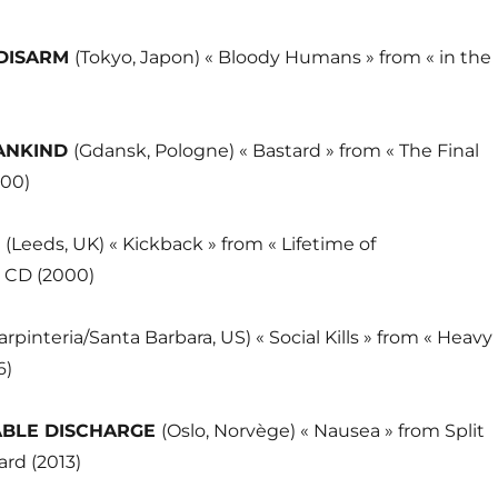
 DISARM
(Tokyo, Japon) « Bloody Humans » from « in the
MANKIND
(Gdansk, Pologne) « Bastard » from « The Final
000)
Y
(Leeds, UK) « Kickback » from « Lifetime of
 CD (2000)
arpinteria/Santa Barbara, US) « Social Kills » from « Heavy
6)
BLE DISCHARGE
(Oslo, Norvège) « Nausea » from Split
rd (2013)