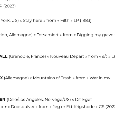
P (2023)
York, US) « Stay here » from « Filth » LP (1983)
den, Allemagne) « Totsamiert » from « Digging my grave 
CALL
(Grenoble, France) « Nouveau Départ » from « s/t » L
IX
(Allemagne) « Mountains of Trash » from « War in my
)
DER
(Oslo/Los Angeles, Norvège/US) « Dit Eget
 » + « Dodspulver » from « Jeg er Ett Krigshode » CS (202