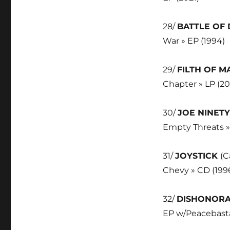
28/
BATTLE OF
War » EP (1994)
29/
FILTH OF 
Chapter » LP (2
30/
JOE NINET
Empty Threats »
31/
JOYSTICK
(C
Chevy » CD (199
32/
DISHONORA
EP w/Peacebasta