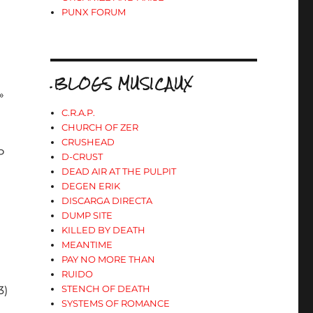
PUNX FORUM
.BLOGS MUSICAUX
»
C.R.A.P.
CHURCH OF ZER
CRUSHEAD
P
D-CRUST
DEAD AIR AT THE PULPIT
DEGEN ERIK
DISCARGA DIRECTA
DUMP SITE
KILLED BY DEATH
MEANTIME
PAY NO MORE THAN
RUIDO
STENCH OF DEATH
3)
SYSTEMS OF ROMANCE