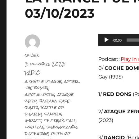
03/10/2023
Lecteur
00:00
audio
Auteur
silvain
Podcast:
Play i
Publié
3 octobre 2023
le
0/
COCHE BOM
Catégories
RADIO
Gay (1995)
Étiquettes
a subtle plague
,
after
the bombs
,
apocalipstix
,
ataque
1/
RED DONS
(P
zero
,
baraka face
junta
,
battle of
2/
ATAQUE ZE
disarm
,
caloris
impact
,
chicken's call
,
(2023)
costras
,
dishonorable
discharge
,
filth of
3/
RANCID
(Ber