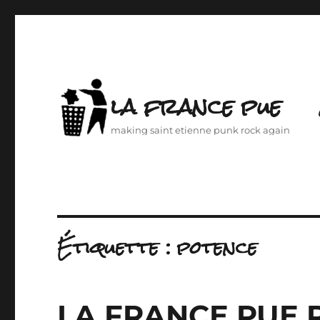
la france pue
making saint etienne punk rock again
Étiquette :
potence
LA FRANCE PUE