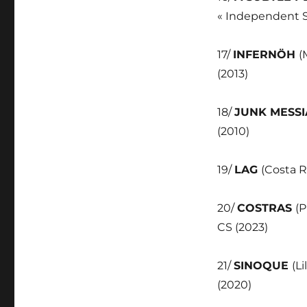
« Independent S
17/
INFERNÖH
(
(2013)
18/
JUNK MESS
(2010)
19/
LAG
(Costa R
20/
COSTRAS
(P
CS (2023)
21/
SINOQUE
(L
(2020)