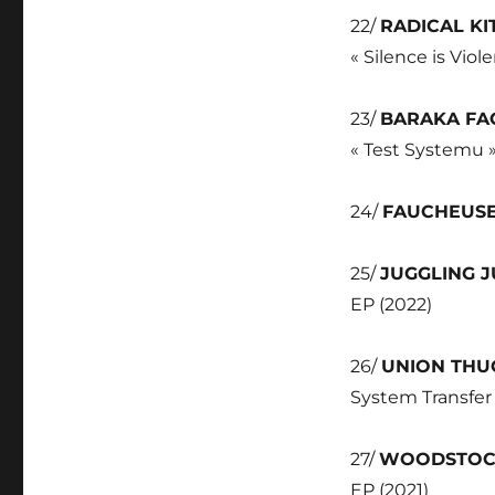
22/
RADICAL K
« Silence is Viol
23/
BARAKA FA
« Test Systemu »
24/
FAUCHEUS
25/
JUGGLING 
EP (2022)
26/
UNION THU
System Transfer 
27/
WOODSTOC
EP (2021)