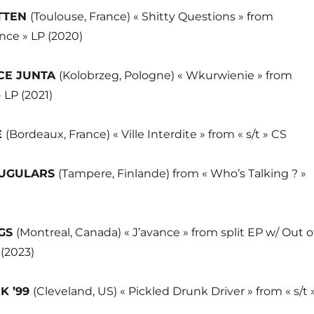
ITTEN
(Toulouse, France) « Shitty Questions » from
ence » LP (2020)
CE JUNTA
(Kolobrzeg, Pologne) « Wkurwienie » from
 LP (2021)
E
(Bordeaux, France) « Ville Interdite » from « s/t » CS
JUGULARS
(Tampere, Finlande) from « Who’s Talking ? »
GS
(Montreal, Canada) « J’avance » from split EP w/ Out o
(2023)
K ’99
(Cleveland, US) « Pickled Drunk Driver » from « s/t 