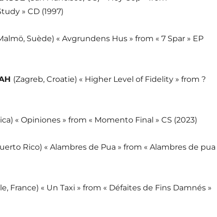
tudy » CD (1997)
Malmö, Suède) « Avgrundens Hus » from « 7 Spar » EP
IAH
(Zagreb, Croatie) « Higher Level of Fidelity » from ?
ica) « Opiniones » from « Momento Final » CS (2023)
uerto Rico) « Alambres de Pua » from « Alambres de pua
ille, France) « Un Taxi » from « Défaites de Fins Damnés »