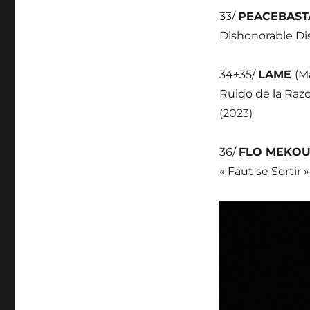
33/
PEACEBAS
Dishonorable Di
34+35/
LAME
(M
Ruido de la Raz
(2023)
36/
FLO MEKO
« Faut se Sortir 