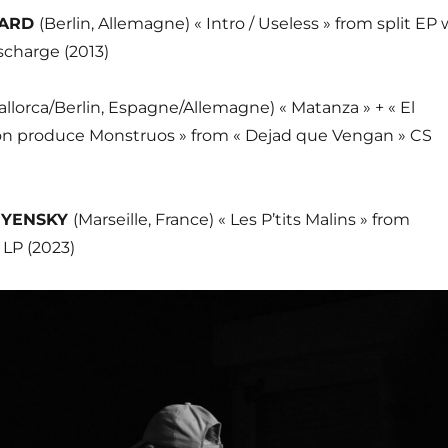
TARD
(Berlin, Allemagne) « Intro / Useless » from split EP 
scharge (2013)
allorca/Berlin, Espagne/Allemagne) « Matanza » + « El
on produce Monstruos » from « Dejad que Vengan » CS
UYENSKY
(Marseille, France) « Les P’tits Malins » from
» LP (2023)