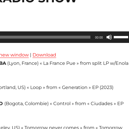
Utilisez
00:00
les
flèches
n new window
|
Download
haut/ba
BA
(Lyon, France) « La France Pue » from split LP w/Enola
pour
augmen
ou
ortland, US) « Loop » from « Generation » EP (2023)
diminue
le
RO
(Bogota, Colombie) « Control » from « Ciudades » EP
volume
keley, US) « Tomorrow never comes » from « Tomorrow