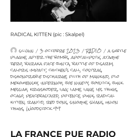
RADICAL KITTEN (pic : Skalpel)
Auteur
Publié
Catégories
Étiquettes
silvain
3 octobre 2023
RADIO
a subtle
le
plague
,
after the bombs
,
apocalipstix
,
ataque
zero
,
baraka face junta
,
battle of disarm
,
caloris impact
,
chicken's call
,
costras
,
dishonorable discharge
,
filth of mankind
,
flo
mekouyensky
,
infernoh
,
joe ninety
,
joystick
,
junk
messiah
,
krigshoder
,
lag
,
lame
,
lane
,
les thugs
,
ocaso
,
peacebastard
,
potence
,
punk
,
radical
kitten
,
rancid
,
red dons
,
sinoque
,
swans
,
union
thugs
,
Woodstock 99
LA FRANCE PUE RADIO