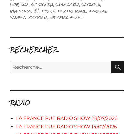
life
,
sial
,
sick burn
,
simulacro
,
sotatila
,
syndrome 81
,
the ex
,
turtle rage
,
ulceras
,
vanilla poppers
,
whisker biscuit
RECHERCHER
RE
Recherche
pour :
RADIO
LA FRANCE PUE RADIO SHOW 28/07/2026
LA FRANCE PUE RADIO SHOW 14/07/2026