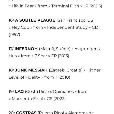
« Life in Fear » from « Terminal Filth » LP (2005)
16/
A SUBTLE PLAGUE
(San Francisco, US)
« Hey Cop » from « Independent Study » CD
(1997)
17/
INFERNÖH
(Malmö, Suède) « Avgrundens
Hus » from « 7 Spar » EP (2013)
18/
JUNK MESSIAH
(Zagreb, Croatie) « Higher
Level of Fidelity » from ? (2010)
19/
LAG
(Costa Rica) « Opiniones » from
« Momento Final » CS (2023)
20/
COSTRAS
(Puerto Rico) « Alambres de