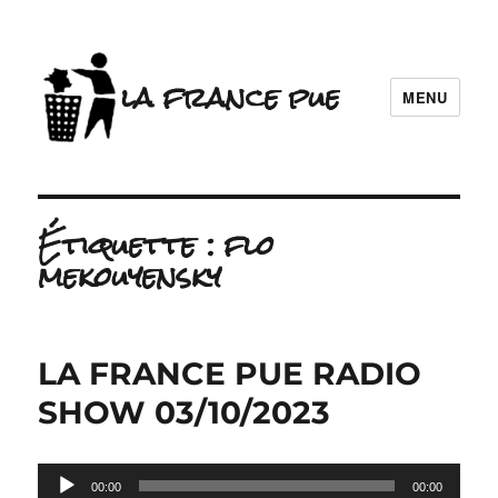
la france pue
MENU
Étiquette :
flo
mekouyensky
LA FRANCE PUE RADIO
SHOW 03/10/2023
Lecteur
00:00
00:00