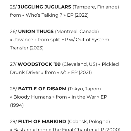
25/
JUGGLING JUGULARS
(Tampere, Finlande)
from « Who’s Talking ? » EP (2022)
26/
UNION THUGS
(Montreal, Canada)
« J’avance » from split EP w/ Out of System
Transfer (2023)
27/
WOODSTOCK ’99
(Cleveland, US) « Pickled
Drunk Driver » from « s/t » EP (2021)
28/
BATTLE OF DISARM
(Tokyo, Japon)
« Bloody Humans » from « in the War » EP
(1994)
29/
FILTH OF MANKIND
(Gdansk, Pologne)
« Bastard » from « The Final Chapter » LP (2000)