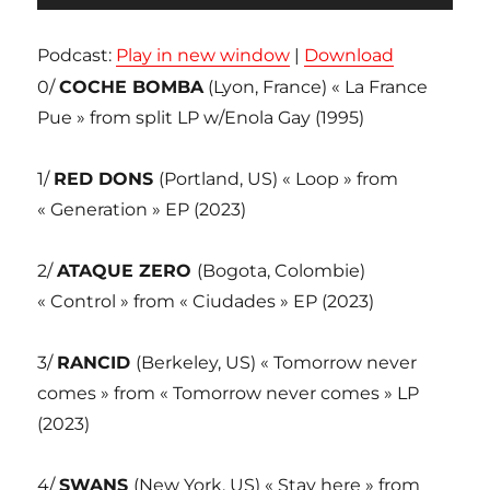
audio
Podcast:
Play in new window
|
Download
0/
COCHE BOMBA
(Lyon, France) « La France
Pue » from split LP w/Enola Gay (1995)
1/
RED DONS
(Portland, US) « Loop » from
« Generation » EP (2023)
2/
ATAQUE ZERO
(Bogota, Colombie)
« Control » from « Ciudades » EP (2023)
3/
RANCID
(Berkeley, US) « Tomorrow never
comes » from « Tomorrow never comes » LP
(2023)
4/
SWANS
(New York, US) « Stay here » from