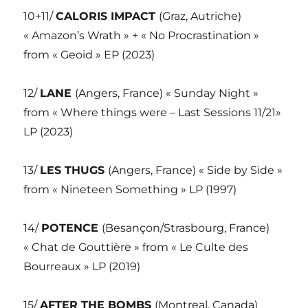
10+11/
CALORIS IMPACT
(Graz, Autriche)
« Amazon’s Wrath » + « No Procrastination »
from « Geoid » EP (2023)
12/
LANE
(Angers, France) « Sunday Night »
from « Where things were – Last Sessions 11/21»
LP (2023)
13/
LES THUGS
(Angers, France) « Side by Side »
from « Nineteen Something » LP (1997)
14/
POTENCE
(Besançon/Strasbourg, France)
« Chat de Gouttière » from « Le Culte des
Bourreaux » LP (2019)
15/
AFTER THE BOMBS
(Montreal, Canada)