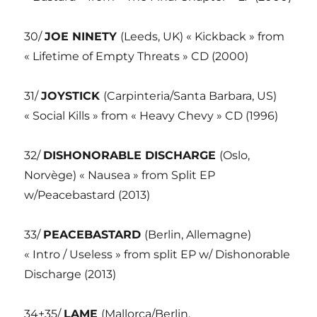
30/
JOE NINETY
(Leeds, UK) « Kickback » from
« Lifetime of Empty Threats » CD (2000)
31/
JOYSTICK
(Carpinteria/Santa Barbara, US)
« Social Kills » from « Heavy Chevy » CD (1996)
32/
DISHONORABLE DISCHARGE
(Oslo,
Norvège) « Nausea » from Split EP
w/Peacebastard (2013)
33/
PEACEBASTARD
(Berlin, Allemagne)
« Intro / Useless » from split EP w/ Dishonorable
Discharge (2013)
34+35/
LAME
(Mallorca/Berlin,