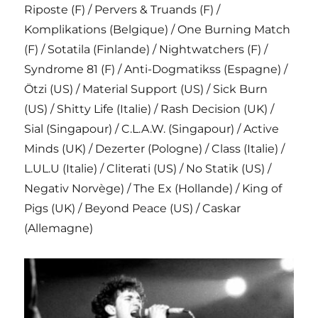
Riposte (F) / Pervers & Truands (F) /
Komplikations (Belgique) / One Burning Match
(F) / Sotatila (Finlande) / Nightwatchers (F) /
Syndrome 81 (F) / Anti-Dogmatikss (Espagne) /
Ötzi (US) / Material Support (US) / Sick Burn
(US) / Shitty Life (Italie) / Rash Decision (UK) /
Sial (Singapour) / C.L.A.W. (Singapour) / Active
Minds (UK) / Dezerter (Pologne) / Class (Italie) /
L.UL.U (Italie) / Cliterati (US) / No Statik (US) /
Negativ Norvège) / The Ex (Hollande) / King of
Pigs (UK) / Beyond Peace (US) / Caskar
(Allemagne)