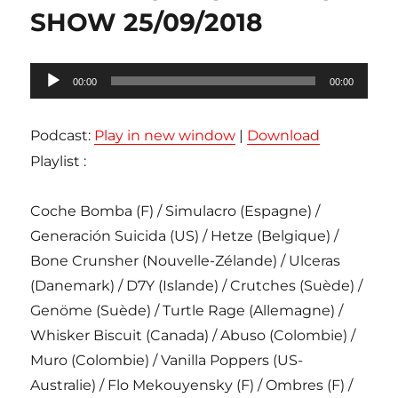
SHOW 25/09/2018
Lecteur
00:00
00:00
audio
Podcast:
Play in new window
|
Download
Playlist :
Coche Bomba (F) / Simulacro (Espagne) /
Generación Suicida (US) / Hetze (Belgique) /
Bone Crunsher (Nouvelle-Zélande) / Ulceras
(Danemark) / D7Y (Islande) / Crutches (Suède) /
Genöme (Suède) / Turtle Rage (Allemagne) /
Whisker Biscuit (Canada) / Abuso (Colombie) /
Muro (Colombie) / Vanilla Poppers (US-
Australie) / Flo Mekouyensky (F) / Ombres (F) /