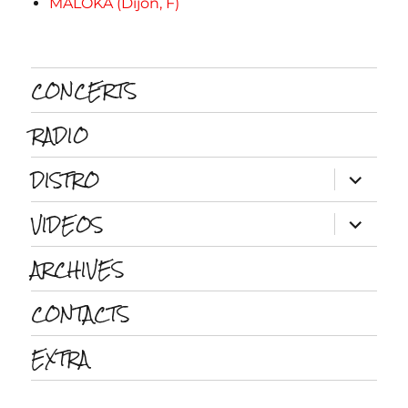
MALOKA (Dijon, F)
CONCERTS
RADIO
DISTRO
ouvrir
le
sous-
VIDEOS
menu
ouvrir
le
sous-
ARCHIVES
menu
CONTACTS
EXTRA