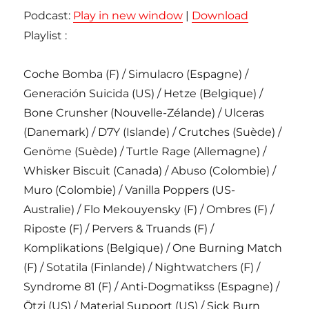
Podcast:
Play in new window
|
Download
Playlist :
Coche Bomba (F) / Simulacro (Espagne) /
Generación Suicida (US) / Hetze (Belgique) /
Bone Crunsher (Nouvelle-Zélande) / Ulceras
(Danemark) / D7Y (Islande) / Crutches (Suède) /
Genöme (Suède) / Turtle Rage (Allemagne) /
Whisker Biscuit (Canada) / Abuso (Colombie) /
Muro (Colombie) / Vanilla Poppers (US-
Australie) / Flo Mekouyensky (F) / Ombres (F) /
Riposte (F) / Pervers & Truands (F) /
Komplikations (Belgique) / One Burning Match
(F) / Sotatila (Finlande) / Nightwatchers (F) /
Syndrome 81 (F) / Anti-Dogmatikss (Espagne) /
Ötzi (US) / Material Support (US) / Sick Burn