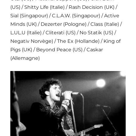
(US) / Shitty Life (Italie) / Rash Decision (UK) /
Sial (Singapour) / C.L.A.W. (Singapour) / Active
Minds (UK) / Dezerter (Pologne) / Class (Italie) /
L.UL.U (Italie) / Cliterati (US) / No Statik (US) /
Negativ Norvège) / The Ex (Hollande) / King of
Pigs (UK) / Beyond Peace (US) / Caskar
(Allemagne)