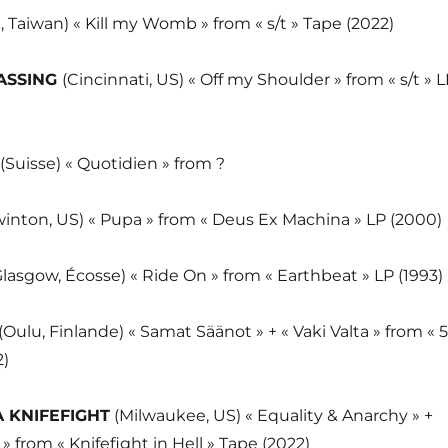
i, Taiwan) « Kill my Womb » from « s/t » Tape (2022)
ASSING
(Cincinnati, US) « Off my Shoulder » from « s/t » 
(Suisse) « Quotidien » from ?
inton, US) « Pupa » from « Deus Ex Machina » LP (2000)
Glasgow, Écosse) « Ride On » from « Earthbeat » LP (1993)
(Oulu, Finlande) « Samat Säänot » + « Vaki Valta » from « 5
2)
 KNIFEFIGHT
(Milwaukee, US) « Equality & Anarchy » +
 » from « Knifefight in Hell » Tape (2022)