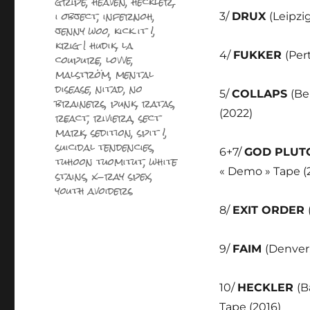
gripe
,
heaven
,
heckler
,
i object
,
infernoh
,
3/
DRUX
(Leipzi
jenny woo
,
kick it !
,
krig I hudik
,
la
4/
FUKKER
(Per
coupure
,
lovve
,
malström
,
mental
disease
,
nitad
,
no
5/
COLLAPS
(Be
brainers
,
punk
,
ratas
,
(2022)
react
,
riviera
,
sect
mark
,
sedition
,
spit !
,
suicidal tendencies
,
6+7/
GOD PLUT
tuhoon tuomitut
,
white
« Demo » Tape (
stains
,
x-ray spex
,
youth avoiders
8/
EXIT ORDER
9/
FAIM
(Denver,
10/
HECKLER
(B
Tape (2016)