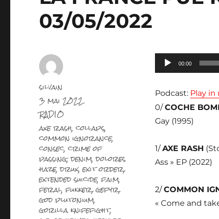
03/05/2022
Lecteur
00:00
audio
Auteur
silvain
Podcast:
Play i
Publié
3 mai 2022
le
0/
COCHE BOM
Catégories
RADIO
Gay (1995)
Étiquettes
axe rash
,
collaps
,
common ignorance
,
consec
,
crime of
1/
AXE RASH
(St
passing
,
denim
,
dolores
Ass » EP (2022)
haze
,
drux
,
exit order
,
extended suicide
,
faim
,
feral
,
fukker
,
gefyr
,
2/
COMMON IG
god plutonium
,
« Come and take 
gorilla knifefight
,