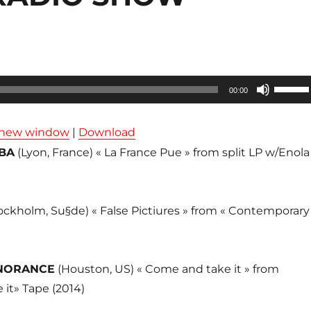
Utilisez
00:00
les
flèches
n new window
|
Download
haut/ba
BA
(Lyon, France) « La France Pue » from split LP w/Enola
pour
augmen
ou
ockholm, Su§de) « False Pictiures » from « Contemporary
diminue
le
volume
NORANCE
(Houston, US) « Come and take it » from
it» Tape (2014)