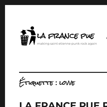
la france pue
making saint etienne punk rock again
Étiquette :
lovve
LA FRANCE PUE