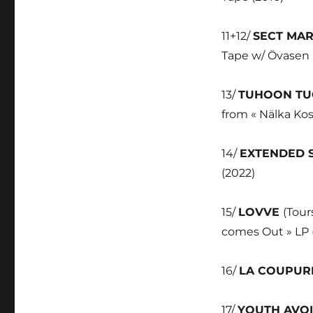
11+12/
SECT MA
Tape w/ Övasen F
13/
TUHOON TU
from « Nälka Kos
14/
EXTENDED 
(2022)
15/
LOVVE
(Tour
comes Out » LP 
16/
LA COUPU
17/
YOUTH AVO