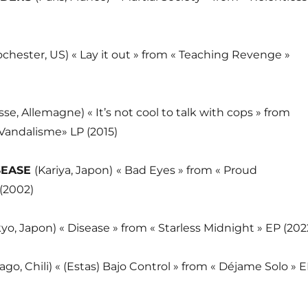
ochester, US) « Lay it out » from « Teaching Revenge »
sse, Allemagne) « It’s not cool to talk with cops » from
t Vandalisme» LP (2015)
SEASE
(Kariya, Japon)
« Bad Eyes » from « Proud
(2002)
kyo, Japon) « Disease » from « Starless Midnight » EP (202
ago, Chili) « (Estas) Bajo Control » from « Déjame Solo » 