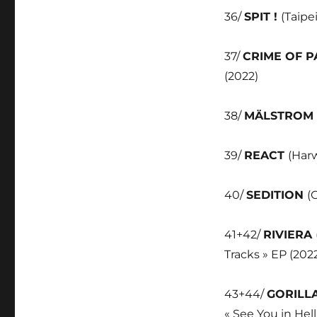
36/
SPIT !
(Taipe
37/
CRIME OF P
(2022)
38/
MÄLSTROM
39/
REACT
(Harw
40/
SEDITION
(
41+42/
RIVIERA
Tracks » EP (202
43+44/
GORILLA
« See You in Hell