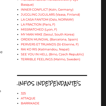
Basque)
INNER CONFLICT (Koln, Germany)
JUGGLING JUGULARS (Vaasa, Finland)
LA CASA FANTOM (Oslo, NORWAY)
LA FRACTION (Paris, F)
MISSRATCHED (Lyon, F)
MY MAN MIKE (Seoul, South Korea)
ORDEN MUNDIAL (Barcelona, Spain)
PERVERS ET TRUANDS (St-Etienne, F)
RAI KO RIS (Katmandou, Nepal)
he
SEE YOU IN HELL (Brno, Czech Republic)
TERRIBLE FEELINGS (Malmo, Sweden)
.INFOS INDEPENDANTES
P
325
ATTAQUE
BARRIKADE