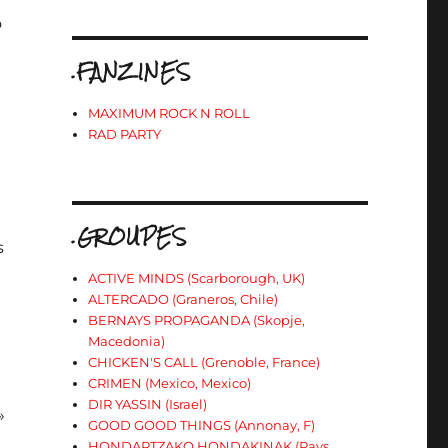
o
.FANZINES
MAXIMUM ROCK N ROLL
RAD PARTY
.GROUPES
s
ACTIVE MINDS (Scarborough, UK)
ALTERCADO (Graneros, Chile)
BERNAYS PROPAGANDA (Skopje,
Macedonia)
CHICKEN'S CALL (Grenoble, France)
CRIMEN (Mexico, Mexico)
DIR YASSIN (Israel)
»
GOOD GOOD THINGS (Annonay, F)
HONDARTZAKO HONDAKINAK (Pays