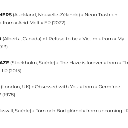
NERS
(Auckland, Nouvelle-Zélande) « Neon Trash » +
» from « Acid Melt » EP (2022)
O
(Alberta, Canada) « I Refuse to be a Victim » from « My
013)
AZE
(Stockholm, Suède) « The Haze is forever » from « T
 LP (2015)
X
(London, UK) « Obsessed with You » from « Germfree
 (1978)
ksvall, Suède) « Töm och Bortglömd » from upcoming L