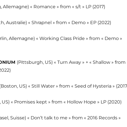
g, Allemagne) « Romance » from « s/t » LP (2017)
th, Australie) « Shrapnel » from « Demo » EP (2022)
rlin, Allemagne) « Working Class Pride » from « Demo »
ONIUM
(Pittsburgh, US) « Turn Away » + « Shallow » from
2022)
(Boston, US) « Still Water » from « Seed of Hysteria » (2017
 US) « Promises kept » from « Hollow Hope » LP (2020)
asel, Suisse) « Don’t talk to me » from « 2016 Records »