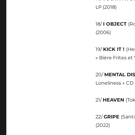
LP (2018)
18/
I OBJECT
(R
(2006)
19/
KICK IT !
(He
« Bière Frites e
20/
MENTAL DI
Loneliness » CD 
21/
HEAVEN
(To
22/
GRIPE
(Santi
(2022)