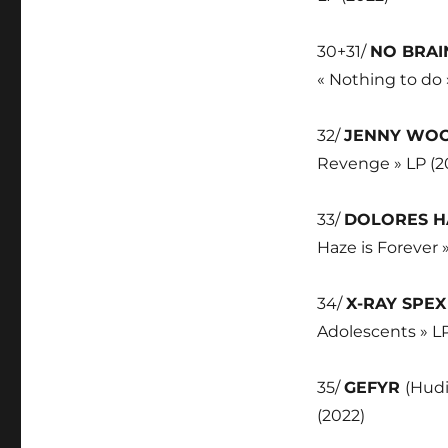
30+31/
NO BRAI
« Nothing to do 
32/
JENNY WO
Revenge » LP (2
33/
DOLORES H
Haze is Forever »
34/
X-RAY SPE
Adolescents » LP
35/
GEFYR
(Hudi
(2022)