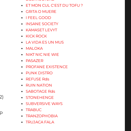
ET MON CUL C'EST DU TOFU ?
GRITA O MUERE
I FEEL GOOD
INSANE SOCIETY
KAMASET LEVYT
KICK ROCK
LA VIDA ES UN MUS
MALOKA
NIKT NIC NIE WIE
PASAZER
PROFANE EXISTENCE
PUNK DISTRO
REFUSE Rds
RUIN NATION
SABOTAGE Rds
2)
STONEHENGE
SUBVERSIVE WAYS
TRABUC
EP
TRANZOPHOBIA
TRUJACA FALA