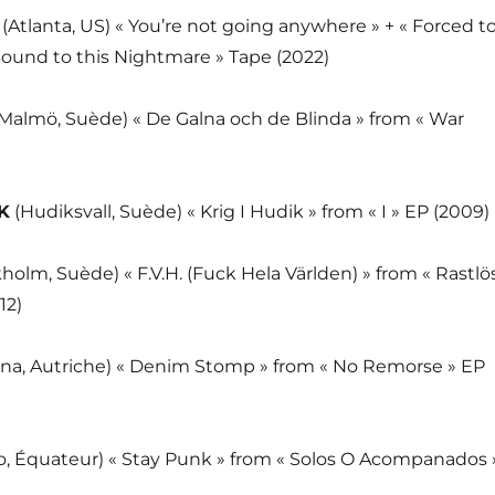
C
(Atlanta, US) « You’re not going anywhere » + « Forced t
Bound to this Nightmare » Tape (2022)
(Malmö, Suède) « De Galna och de Blinda » from « War
K
(Hudiksvall, Suède) « Krig I Hudik » from « I » EP (2009)
holm, Suède) « F.V.H. (Fuck Hela Världen) » from « Rastlö
12)
nna, Autriche) « Denim Stomp » from « No Remorse » EP
o, Équateur) « Stay Punk » from « Solos O Acompanados 