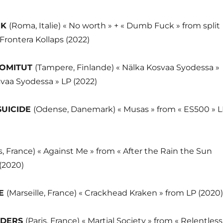
RK
(Roma, Italie) « No worth » + « Dumb Fuck » from split
rontera Kollaps (2022)
OMITUT
(Tampere, Finlande) « Nälka Kosvaa Syodessa »
vaa Syodessa » LP (2022)
SUICIDE
(Odense, Danemark) « Musas » from « ES500 » 
s, France) « Against Me » from « After the Rain the Sun
(2020)
RE
(Marseille, France) « Crackhead Kraken » from LP (2020)
IDERS
(Paris, France) « Martial Society » from « Relentless