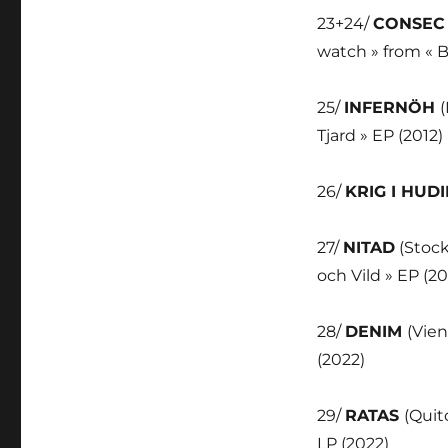
23+24/
CONSE
watch » from « 
25/
INFERNÖH
Tjard » EP (2012)
26/
KRIG I HUDI
27/
NITAD
(Stock
och Vild » EP (20
28/
DENIM
(Vie
(2022)
29/
RATAS
(Quit
LP (2022)