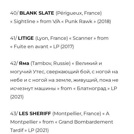
40/
BLANK SLATE
(Périgueux, France)
« Sightline » from V/A « Punk Rawk » (2018)
41/
LITIGE
(Lyon, France) « Scanner » from
« Fuite en avant » LP (2017)
42/
Яма
(Tambov, Russie) « Великий и
могучий Утес, сверкающий бой, с ногой на
небе и с ногой на земле, живущий, пока не
исчезнут машины » from « Блатноград » LP
(2021)
43/
LES SHERIFF
(Montpellier, France) « A
Montpellier » from « Grand Bombardement
Tardif » LP (2021)