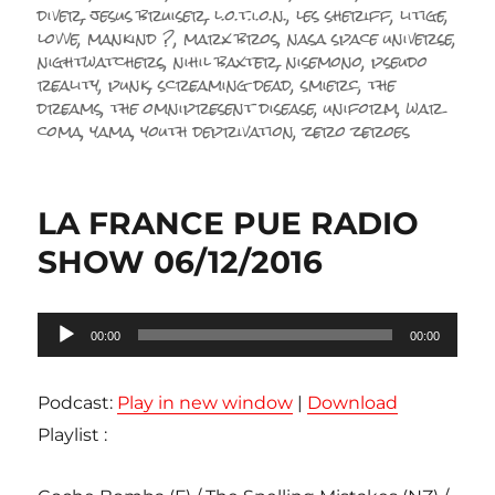
diver
,
jesus bruiser
,
l.o.t.i.o.n.
,
les sheriff
,
litige
,
lovve
,
mankind ?
,
marx bros
,
nasa space universe
,
nightwatchers
,
nihil baxter
,
nisemono
,
pseudo
reality
,
punk
,
screaming dead
,
smierc
,
the
dreams
,
the omnipresent disease
,
uniform
,
war
coma
,
yama
,
youth deprivation
,
zero zeroes
LA FRANCE PUE RADIO
SHOW 06/12/2016
Lecteur
00:00
00:00
audio
Podcast:
Play in new window
|
Download
Playlist :