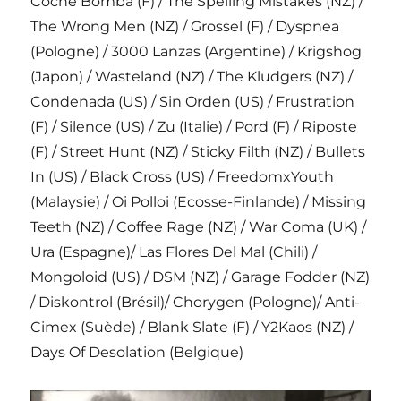
Coche Bomba (F) / The Spelling Mistakes (NZ) /
The Wrong Men (NZ) / Grossel (F) / Dyspnea
(Pologne) / 3000 Lanzas (Argentine) / Krigshog
(Japon) / Wasteland (NZ) / The Kludgers (NZ) /
Condenada (US) / Sin Orden (US) / Frustration
(F) / Silence (US) / Zu (Italie) / Pord (F) / Riposte
(F) / Street Hunt (NZ) / Sticky Filth (NZ) / Bullets
In (US) / Black Cross (US) / FreedomxYouth
(Malaysie) / Oi Polloi (Ecosse-Finlande) / Missing
Teeth (NZ) / Coffee Rage (NZ) / War Coma (UK) /
Ura (Espagne)/ Las Flores Del Mal (Chili) /
Mongoloid (US) / DSM (NZ) / Garage Fodder (NZ)
/ Diskontrol (Brésil)/ Chorygen (Pologne)/ Anti-
Cimex (Suède) / Blank Slate (F) / Y2Kaos (NZ) /
Days Of Desolation (Belgique)