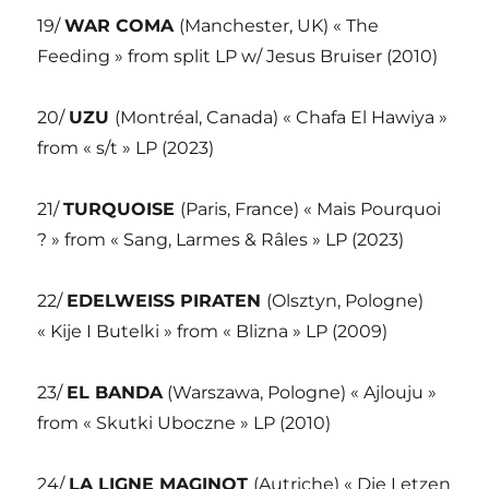
19/
WAR COMA
(Manchester, UK) « The
Feeding » from split LP w/ Jesus Bruiser (2010)
20/
UZU
(Montréal, Canada) « Chafa El Hawiya »
from « s/t » LP (2023)
21/
TURQUOISE
(Paris, France) « Mais Pourquoi
? » from « Sang, Larmes & Râles » LP (2023)
22/
EDELWEISS PIRATEN
(Olsztyn, Pologne)
« Kije I Butelki » from « Blizna » LP (2009)
23/
EL BANDA
(Warszawa, Pologne) « Ajlouju »
from « Skutki Uboczne » LP (2010)
24/
LA LIGNE MAGINOT
(Autriche) « Die Letzen