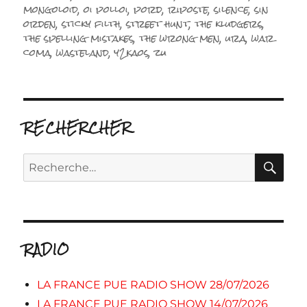
mongoloid
,
oi polloi
,
pord
,
riposte
,
silence
,
sin
orden
,
sticky filth
,
street hunt
,
the kludgers
,
the spelling mistakes
,
the wrong men
,
ura
,
war
coma
,
wasteland
,
y2kaos
,
zu
RECHERCHER
RE
Recherche
pour :
RADIO
LA FRANCE PUE RADIO SHOW 28/07/2026
LA FRANCE PUE RADIO SHOW 14/07/2026