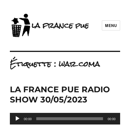
la france pue
MENU
Étiquette :
war coma
LA FRANCE PUE RADIO
SHOW 30/05/2023
Lecteur
00:00
00:00
audio