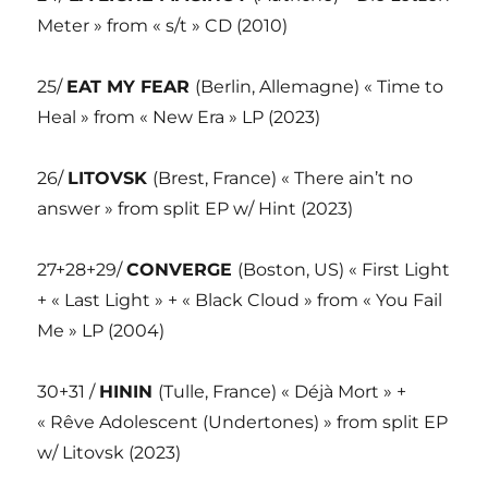
Meter » from « s/t » CD (2010)
25/
EAT MY FEAR
(Berlin, Allemagne) « Time to
Heal » from « New Era » LP (2023)
26/
LITOVSK
(Brest, France) « There ain’t no
answer » from split EP w/ Hint (2023)
27+28+29/
CONVERGE
(Boston, US) « First Light
+ « Last Light » + « Black Cloud » from « You Fail
Me » LP (2004)
30+31 /
HININ
(Tulle, France) « Déjà Mort » +
« Rêve Adolescent (Undertones) » from split EP
w/ Litovsk (2023)