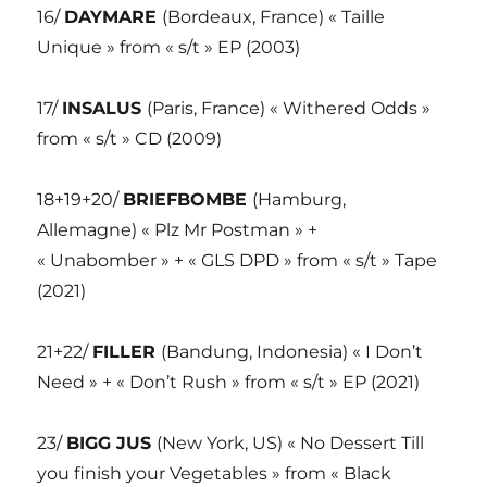
16/
DAYMARE
(Bordeaux, France) « Taille
Unique » from « s/t » EP (2003)
17/
INSALUS
(Paris, France) « Withered Odds »
from « s/t » CD (2009)
18+19+20/
BRIEFBOMBE
(Hamburg,
Allemagne) « Plz Mr Postman » +
« Unabomber » + « GLS DPD » from « s/t » Tape
(2021)
21+22/
FILLER
(Bandung, Indonesia) « I Don’t
Need » + « Don’t Rush » from « s/t » EP (2021)
23/
BIGG JUS
(New York, US) « No Dessert Till
you finish your Vegetables » from « Black