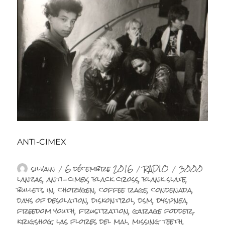
ANTI-CIMEX
Auteur
Publié
Catégories
Étiquettes
silvain
6 décembre 2016
RADIO
3000
le
lanzas
,
anti-cimex
,
black cross
,
blank slate
,
bullets in
,
chorygen
,
coffee rage
,
condenada
,
days of desolation
,
diskontrol
,
dsm
,
dyspnea
,
freedom youth
,
frustration
,
garage fodder
,
krigshog
,
las flores del mal
,
missing teeth
,