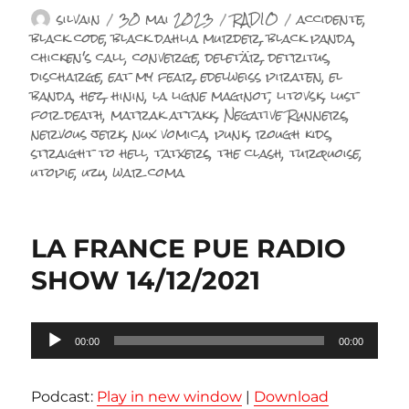
Auteur
Publié
Catégories
Étiquettes
silvain
30 mai 2023
RADIO
accidente
,
le
black code
,
black dahlia murder
,
black panda
,
chicken's call
,
converge
,
deletär
,
detritus
,
discharge
,
eat my fear
,
edelweiss piraten
,
el
banda
,
hez
,
hinin
,
la ligne maginot
,
litovsk
,
lust
for death
,
matrak attakk
,
Negative Runners
,
nervous jerk
,
nux vomica
,
punk
,
rough kids
,
straight to hell
,
tatxers
,
the clash
,
turquoise
,
utopie
,
uzu
,
war coma
LA FRANCE PUE RADIO
SHOW 14/12/2021
Lecteur
00:00
00:00
audio
Podcast:
Play in new window
|
Download