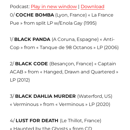
Podcast:
Play in new window
|
Download
0/
COCHE BOMBA
(Lyon, France) « La France
Pue » from split LP w/Enola Gay (1995)
1/
BLACK PANDA
(A Coruna, Espagne) « Anti-
Cop » from « Tanque de 98 Octanos » LP (2006)
2/
BLACK CODE
(Besançon, France) « Captain
ACAB » from « Hanged, Drawn and Quartered »
LP (2012)
3/
BLACK DAHLIA MURDER
(Waterford, US)
« Verminous » from « Verminous » LP (2020)
4/
LUST FOR DEATH
(Le Thillot, France)
« Haunted by the Ghosts » from CD