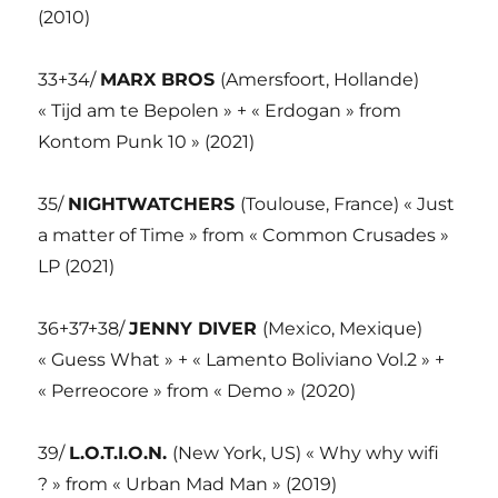
(2010)
33+34/
MARX BROS
(Amersfoort, Hollande)
« Tijd am te Bepolen » + « Erdogan » from
Kontom Punk 10 » (2021)
35/
NIGHTWATCHERS
(Toulouse, France) « Just
a matter of Time » from « Common Crusades »
LP (2021)
36+37+38/
JENNY DIVER
(Mexico, Mexique)
« Guess What » + « Lamento Boliviano Vol.2 » +
« Perreocore » from « Demo » (2020)
39/
L.O.T.I.O.N.
(New York, US) « Why why wifi
? » from « Urban Mad Man » (2019)