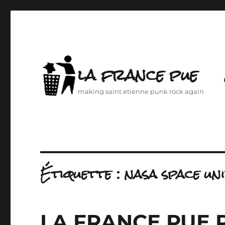
la france pue
making saint etienne punk rock again
Étiquette :
nasa space uni
LA FRANCE PUE