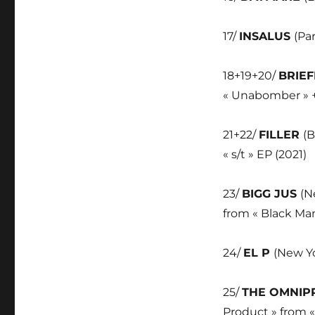
17/
INSALUS
(Pa
18+19+20/
BRIE
« Unabomber » + 
21+22/
FILLER
(B
« s/t » EP (2021)
23/
BIGG JUS
(N
from « Black Ma
24/
EL P
(New Yo
25/
THE OMNIP
Product » from «