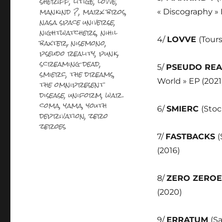
sheriff
,
litige
,
lovve
,
mankind ?
,
marx bros
,
« Discography » 
nasa space universe
,
nightwatchers
,
nihil
4/
LOVVE
(Tours
baxter
,
nisemono
,
pseudo reality
,
punk
,
screaming dead
,
5/
PSEUDO REA
smierc
,
the dreams
,
World » EP (2021
the omnipresent
disease
,
uniform
,
war
coma
,
yama
,
youth
6/
SMIERC
(Stoc
deprivation
,
zero
zeroes
7/
FASTBACKS
(
(2016)
8/
ZERO ZERO
(2020)
9/
ERRATUM
(Sa