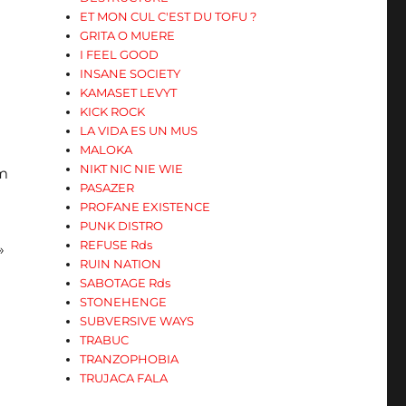
ET MON CUL C'EST DU TOFU ?
GRITA O MUERE
I FEEL GOOD
INSANE SOCIETY
KAMASET LEVYT
KICK ROCK
LA VIDA ES UN MUS
MALOKA
NIKT NIC NIE WIE
om
PASAZER
PROFANE EXISTENCE
PUNK DISTRO
REFUSE Rds
»
RUIN NATION
SABOTAGE Rds
STONEHENGE
SUBVERSIVE WAYS
TRABUC
TRANZOPHOBIA
TRUJACA FALA