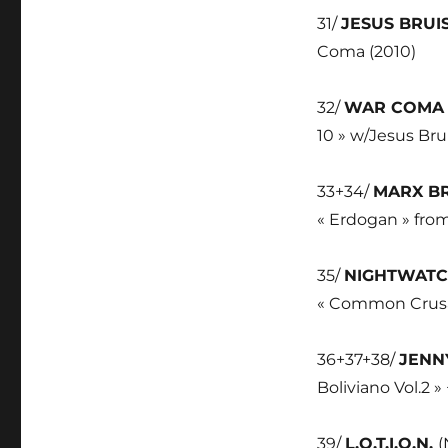
31/
JESUS BRUI
Coma (2010)
32/
WAR COM
10 » w/Jesus Bru
33+34/
MARX B
« Erdogan » fro
35/
NIGHTWAT
« Common Crusad
36+37+38/
JENN
Boliviano Vol.2 
39/
L.O.T.I.O.N.
(