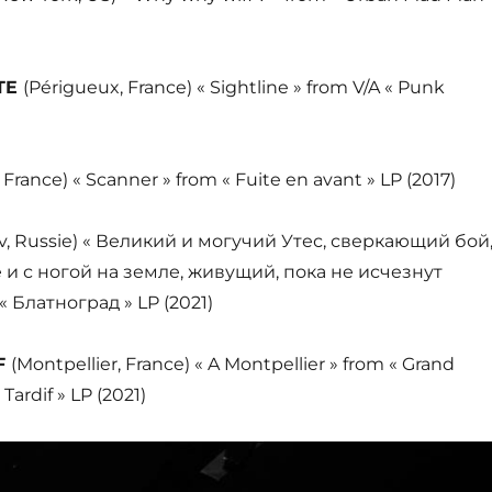
TE
(Périgueux, France) « Sightline » from V/A « Punk
 France) « Scanner » from « Fuite en avant » LP (2017)
, Russie) « Великий и могучий Утес, сверкающий бой
е и с ногой на земле, живущий, пока не исчезнут
 Блатноград » LP (2021)
F
(Montpellier, France) « A Montpellier » from « Grand
rdif » LP (2021)