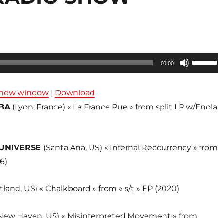
Utilisez
00:00
les
flèches
n new window
|
Download
haut/ba
BA
(Lyon, France) « La France Pue » from split LP w/Enola
pour
augmen
ou
 UNIVERSE
(Santa Ana, US) « Infernal Reccurrency » from
diminue
6)
le
volume
tland, US) « Chalkboard » from « s/t » EP (2020)
New Haven, US) « Misinterpreted Movement » from