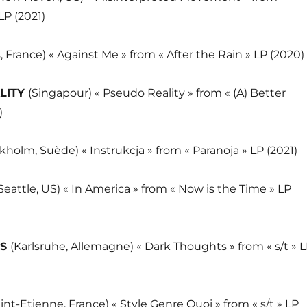
LP (2021)
, France) « Against Me » from « After the Rain » LP (2020)
LITY
(Singapour) « Pseudo Reality » from « (A) Better
)
kholm, Suède) « Instrukcja » from « Paranoja » LP (2021)
Seattle, US) « In America » from « Now is the Time » LP
ES
(Karlsruhe, Allemagne) « Dark Thoughts » from « s/t » 
int-Etienne, France) « Style Genre Quoi » from « s/t » LP