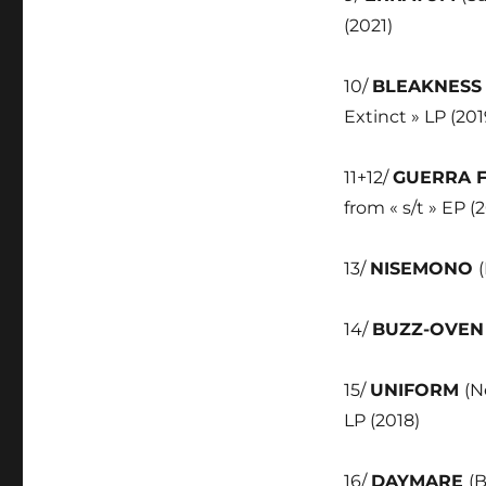
(2021)
10/
BLEAKNES
Extinct » LP (201
11+12/
GUERRA 
from « s/t » EP (
13/
NISEMONO
14/
BUZZ-OVE
15/
UNIFORM
(N
LP (2018)
16/
DAYMARE
(B