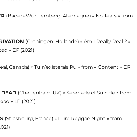
ER
(Baden-Württemberg, Allemagne) « No Tears » from
RIVATION
(Groningen, Hollande) « Am I Really Real ? »
cted » EP (2021)
eal, Canada) « Tu n’existerais Pu » from « Content » EP
G DEAD
(Cheltenham, UK) « Serenade of Suicide » from
dead » LP (2021)
MS
(Strasbourg, France) « Pure Reggae Night » from
2021)