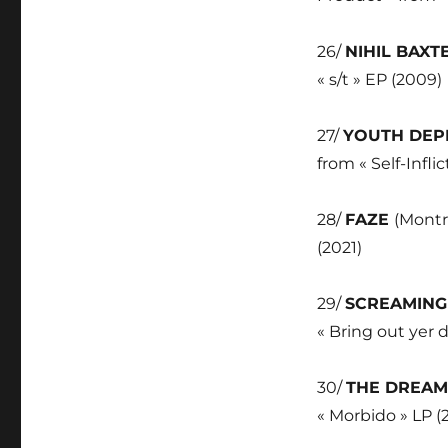
26/
NIHIL BAXT
« s/t » EP (2009)
27/
YOUTH DEP
from « Self-Infli
28/
FAZE
(Montr
(2021)
29/
SCREAMIN
« Bring out yer 
30/
THE DREA
« Morbido » LP (