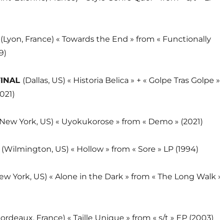
S
(Lyon, France) « Towards the End » from « Functionally
9)
FINAL
(Dallas, US) « Historia Belica » + « Golpe Tras Golpe »
2021)
(New York, US) « Uyokukorose » from « Demo » (2021)
N
(Wilmington, US) « Hollow » from « Sore » LP (1994)
ew York, US) « Alone in the Dark » from « The Long Walk 
ordeaux, France) « Taille Unique » from « s/t » EP (2003)