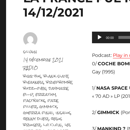
14/12/2021
Lecteur
00:00
audio
Auteur
silvain
Podcast:
Play i
Publié
14 décembre 2021
le
0/
COCHE BOM
Catégories
RADIO
Gay (1995)
Étiquettes
bigg jus
,
blank slate
,
bleakness
,
briefbombe
,
buzz-oven
,
daymare
,
1/
NASA SPACE
el-p
,
erratum
,
« 70 AD » LP (201
fastbacks
,
faze
,
filler
,
gimmick
,
guerra final
,
insalus
,
2/
GIMMICK
(Por
jenny diver
,
jesus
bruiser
,
l.o.t.i.o.n.
,
les
3/
MANKIND ?
(