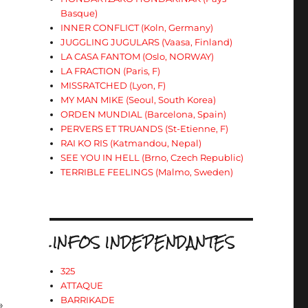
Basque)
INNER CONFLICT (Koln, Germany)
JUGGLING JUGULARS (Vaasa, Finland)
LA CASA FANTOM (Oslo, NORWAY)
LA FRACTION (Paris, F)
MISSRATCHED (Lyon, F)
MY MAN MIKE (Seoul, South Korea)
ORDEN MUNDIAL (Barcelona, Spain)
PERVERS ET TRUANDS (St-Etienne, F)
RAI KO RIS (Katmandou, Nepal)
SEE YOU IN HELL (Brno, Czech Republic)
TERRIBLE FEELINGS (Malmo, Sweden)
.INFOS INDEPENDANTES
325
ATTAQUE
BARRIKADE
»