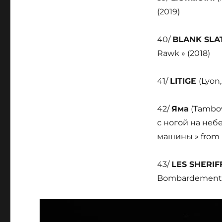
(2019)
40/
BLANK SLA
Rawk » (2018)
41/
LITIGE
(Lyon,
42/
Яма
(Tambov
с ногой на неб
машины » from «
43/
LES SHERIF
Bombardement Ta