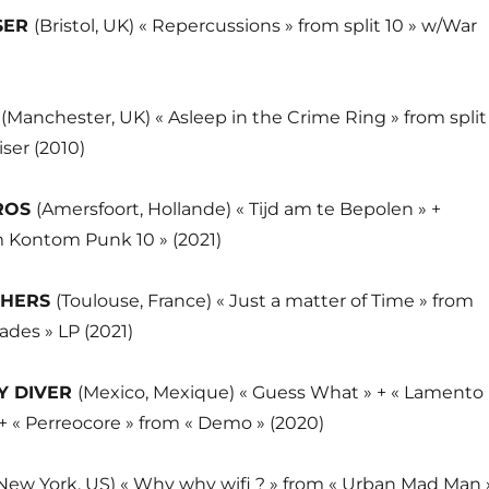
SER
(Bristol, UK) « Repercussions » from split 10 » w/War
A
(Manchester, UK) « Asleep in the Crime Ring » from split
iser (2010)
ROS
(Amersfoort, Hollande) « Tijd am te Bepolen » +
m Kontom Punk 10 » (2021)
CHERS
(Toulouse, France) « Just a matter of Time » from
es » LP (2021)
Y DIVER
(Mexico, Mexique) « Guess What » + « Lamento
» + « Perreocore » from « Demo » (2020)
New York, US) « Why why wifi ? » from « Urban Mad Man 