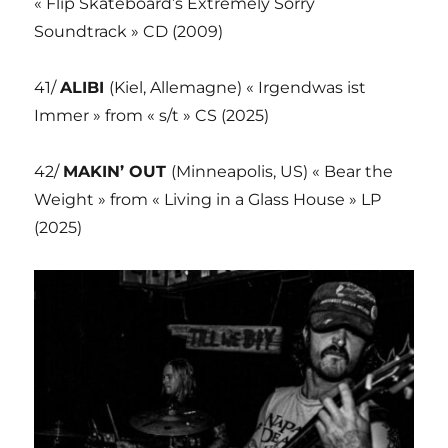
« Flip Skateboard’s Extremely Sorry
Soundtrack » CD (2009)
41/
ALIBI
(Kiel, Allemagne) « Irgendwas ist
Immer » from « s/t » CS (2025)
42/
MAKIN’ OUT
(Minneapolis, US) « Bear the
Weight » from « Living in a Glass House » LP
(2025)