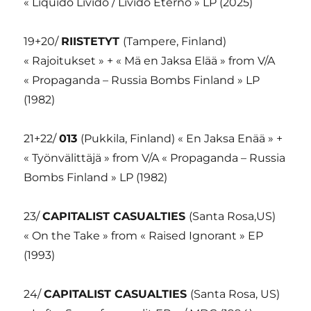
« Liquido Livido / Livido Eterno » LP (2025)
19+20/
RIISTETYT
(Tampere, Finland)
« Rajoitukset » + « Mä en Jaksa Elää » from V/A
« Propaganda – Russia Bombs Finland » LP
(1982)
21+22/
013
(Pukkila, Finland) « En Jaksa Enää » +
« Työnvälittäjä » from V/A « Propaganda – Russia
Bombs Finland » LP (1982)
23/
CAPITALIST CASUALTIES
(Santa Rosa,US)
« On the Take » from « Raised Ignorant » EP
(1993)
24/
CAPITALIST CASUALTIES
(Santa Rosa, US)