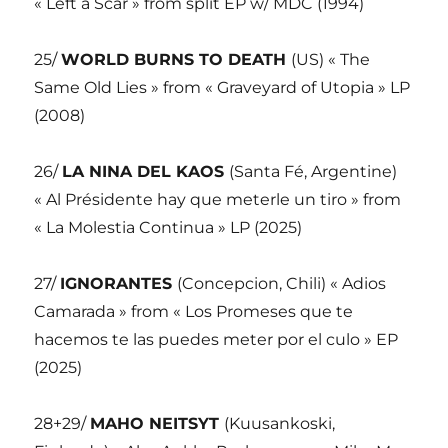
« Left a Scar » from split EP w/ MDC (1994)
25/
WORLD BURNS TO DEATH
(US) « The
Same Old Lies » from « Graveyard of Utopia » LP
(2008)
26/
LA NINA DEL KAOS
(Santa Fé, Argentine)
« Al Présidente hay que meterle un tiro » from
« La Molestia Continua » LP (2025)
27/
IGNORANTES
(Concepcion, Chili) « Adios
Camarada » from « Los Promeses que te
hacemos te las puedes meter por el culo » EP
(2025)
28+29/
MAHO NEITSYT
(Kuusankoski,