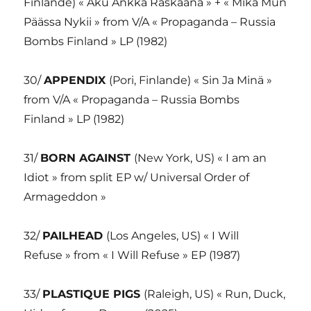
Finlande) « Aku Ankka Raskaana » + « Mika Mun
Päässa Nykii » from V/A « Propaganda – Russia
Bombs Finland » LP (1982)
30/
APPENDIX
(Pori, Finlande) « Sin Ja Minä »
from V/A « Propaganda – Russia Bombs
Finland » LP (1982)
31/
BORN AGAINST
(New York, US) « I am an
Idiot » from split EP w/ Universal Order of
Armageddon »
32/
PAILHEAD
(Los Angeles, US) « I Will
Refuse » from « I Will Refuse » EP (1987)
33/
PLASTIQUE PIGS
(Raleigh, US) « Run, Duck,