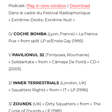
Podcast:
Play in new window
|
Download
Dans le cadre du Festival Radiophonique
« Extrême-Droite, Extrême Nuit »
0/
COCHE BOMBA
(Lyon, France) « La France
Pue » from split LP w/Enola Gay (1995)
1/
PAVILIONUL 32
(Timișoara, Roumanie)
« Solidaritate » from «
Cămașa De Forță » CD-r
(2005)
2/
INNER TERRESTRIALS
(London, UK)
« Squatters Rights » from « IT » LP (1996)
3/
ZOUNDS
(UK) « Dirty Squatters » from « The
Curse of Zounds » LP (1981)