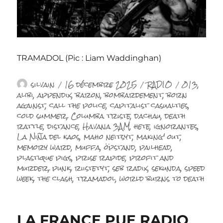
TRAMADOL (Pic : Liam Waddinghan)
Auteur
Publié
Catégories
Étiquette
silvain
16 décembre 2025
RADIO
013
,
le
alibi
,
appendix
,
baron
,
bombardement
,
born
against
,
call the police
,
capitalist casualties
,
cold summer
,
Columba triste
,
dachau
,
death
rattle
,
distance
,
Havana 3AM
,
hete
,
ignorantes
,
La Niña del kaos
,
maho neitsyt
,
making' out
,
memory ward
,
muffa
,
öpstand
,
pailhead
,
plastique pigs
,
prise rapide
,
profit and
murder
,
punk
,
riistetyt
,
seb radix
,
sekunda
,
speed
week
,
the clash
,
tramadol
,
world burns to death
LA FRANCE PUE RADIO