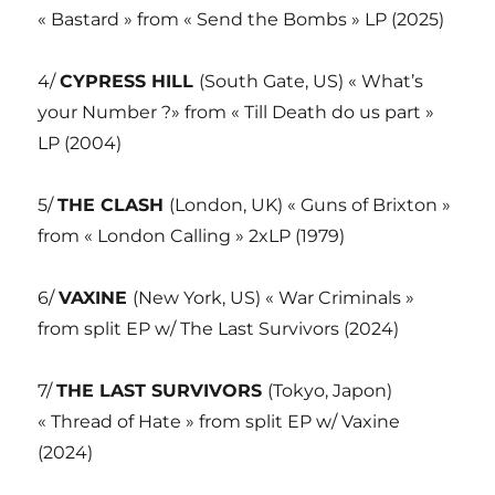
« Bastard » from « Send the Bombs » LP (2025)
4/
CYPRESS HILL
(South Gate, US) « What’s
your Number ?» from « Till Death do us part »
LP (2004)
5/
THE CLASH
(London, UK) « Guns of Brixton »
from « London Calling » 2xLP (1979)
6/
VAXINE
(New York, US) « War Criminals »
from split EP w/ The Last Survivors (2024)
7/
THE LAST SURVIVORS
(Tokyo, Japon)
« Thread of Hate » from split EP w/ Vaxine
(2024)