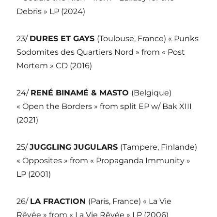
Debris » LP (2024)
23/
DURES ET GAYS
(Toulouse, France) « Punks
Sodomites des Quartiers Nord » from « Post
Mortem » CD (2016)
24/
RENÉ BINAMÉ & MASTO
(Belgique)
« Open the Borders » from split EP w/ Bak XIII
(2021)
25/
JUGGLING JUGULARS
(Tampere, Finlande)
« Opposites » from « Propaganda Immunity »
LP (2001)
26/
LA FRACTION
(Paris, France) « La Vie
Rêvée » from « La Vie Rêvée » LP (2006)