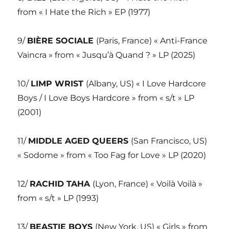
from « I Hate the Rich » EP (1977)
9/
BIÈRE SOCIALE
(Paris, France) « Anti-France
Vaincra » from « Jusqu’à Quand ? » LP (2025)
10/
LIMP WRIST
(Albany, US) « I Love Hardcore
Boys / I Love Boys Hardcore » from « s/t » LP
(2001)
11/
MIDDLE AGED QUEERS
(San Francisco, US)
« Sodome » from « Too Fag for Love » LP (2020)
12/
RACHID TAHA
(Lyon, France) « Voilà Voilà »
from « s/t » LP (1993)
13/
BEASTIE BOYS
(New York, US) « Girls » from