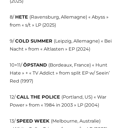
(2025)
8/
HETE
(Ravensburg, Allemagne) « Abyss »
from « s/t » LP (2025)
9/
COLD SUMMER
(Leipzig, Allemagne) « Bei
Nacht » from « Altlasten » EP (2024)
10+11/
ÖPSTAND
(Bordeaux, France) « Hunt
Hate » + « TV Addict » from split EP w/ Seein’
Red (1997)
12/
CALL THE POLICE
(Portland, US) « War
Power » from « 1984 in 2003 » LP (2004)
13/
SPEED WEEK
(Melbourne, Australie)