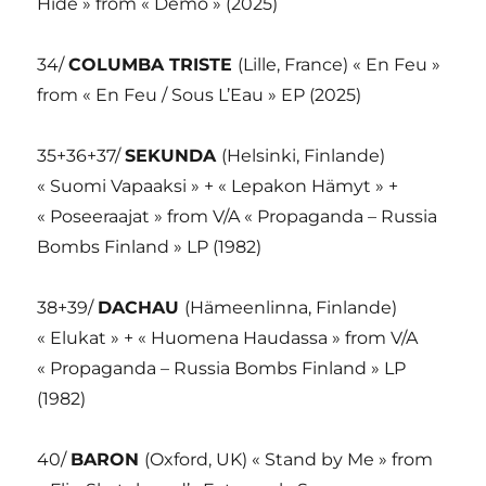
Hide » from « Demo » (2025)
34/
COLUMBA TRISTE
(Lille, France) « En Feu »
from « En Feu / Sous L’Eau » EP (2025)
35+36+37/
SEKUNDA
(Helsinki, Finlande)
« Suomi Vapaaksi » + « Lepakon Hämyt » +
« Poseeraajat » from V/A « Propaganda – Russia
Bombs Finland » LP (1982)
38+39/
DACHAU
(Hämeenlinna, Finlande)
« Elukat » + « Huomena Haudassa » from V/A
« Propaganda – Russia Bombs Finland » LP
(1982)
40/
BARON
(Oxford, UK) « Stand by Me » from