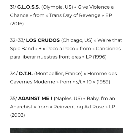
31/
G.L.O.S.S.
(Olympia, US) « Give Violence a
Chance » from « Trans Day of Revenge » EP
(2016)
32+33/
LOS CRUDOS
(Chicago, US) « We’re that
Spic Band » + « Poco a Poco » from « Canciones
para liberar nuestras frontieras » LP (1996)
34/
O.T.H.
(Montpellier, France) « Homme des
Cavernes Moderne » from « s/t » 10 » (1989)
35/
AGAINST ME !
(Naples, US) « Baby, I’m an
Anarchist » from « Reinventing Axl Rose » LP
(2003)