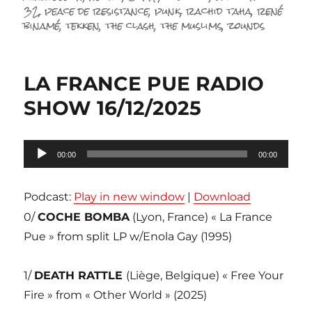
32
,
peace de resistance
,
punk
,
rachid taha
,
rené
binamé
,
tekken
,
the clash
,
the muslims
,
zounds
LA FRANCE PUE RADIO
SHOW 16/12/2025
Lecteur
00:00
00:00
audio
Podcast:
Play in new window
|
Download
0/
COCHE BOMBA
(Lyon, France) « La France
Pue » from split LP w/Enola Gay (1995)
1/
DEATH RATTLE
(Liège, Belgique) « Free Your
Fire » from « Other World » (2025)