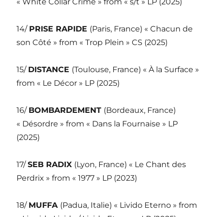
« White Collar Crime » from « s/t » LP (2025)
14/
PRISE RAPIDE
(Paris, France) « Chacun de
son Côté » from « Trop Plein » CS (2025)
15/
DISTANCE
(Toulouse, France) « À la Surface »
from « Le Décor » LP (2025)
16/
BOMBARDEMENT
(Bordeaux, France)
« Désordre » from « Dans la Fournaise » LP
(2025)
17/
SEB RADIX
(Lyon, France) « Le Chant des
Perdrix » from « 1977 » LP (2023)
18/
MUFFA
(Padua, Italie) « Livido Eterno » from