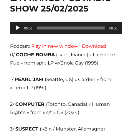
SHOW 25/02/2025
Lecteur
00:00
00:00
audio
Podcast:
Play in new window
|
Download
0/
COCHE BOMBA
(Lyon, France) « La France
Pue » from split LP w/Enola Gay (1995)
1/
PEARL JAM
(Seattle, US) « Garden » from
« Ten » LP (1991)
2/
COMPUTER
(Toronto, Canada) « Human
Rights » from « s/t » CS (2024)
3/
SUSPECT
(Köln / Munster, Allemagne)