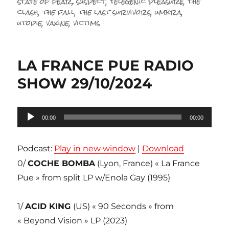
state of fear
,
suspect
,
telegenic pleasure
,
the
clash
,
the fall
,
the last survivors
,
umbra
,
utopie
,
vaxine
,
victims
LA FRANCE PUE RADIO
SHOW 29/10/2024
Lecteur
00:00
00:00
audio
Podcast:
Play in new window
|
Download
0/
COCHE BOMBA
(Lyon, France) « La France
Pue » from split LP w/Enola Gay (1995)
1/
ACID KING
(US) « 90 Seconds » from
« Beyond Vision » LP (2023)