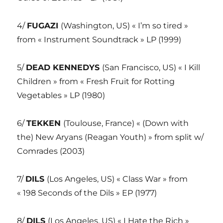
4/
FUGAZI
(Washington, US) « I’m so tired »
from « Instrument Soundtrack » LP (1999)
5/
DEAD KENNEDYS
(San Francisco, US) « I Kill
Children » from « Fresh Fruit for Rotting
Vegetables » LP (1980)
6/
TEKKEN
(Toulouse, France) « (Down with
the) New Aryans (Reagan Youth) » from split w/
Comrades (2003)
7/
DILS
(Los Angeles, US) « Class War » from
« 198 Seconds of the Dils » EP (1977)
8/
DILS
(Los Angeles, US) « I Hate the Rich »