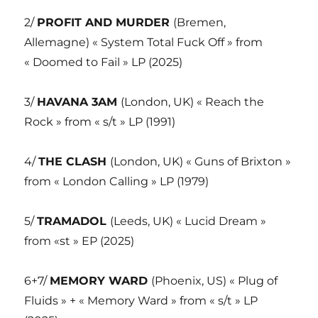
2/
PROFIT AND MURDER
(Bremen,
Allemagne) « System Total Fuck Off » from
« Doomed to Fail » LP (2025)
3/
HAVANA 3AM
(London, UK) « Reach the
Rock » from « s/t » LP (1991)
4/
THE CLASH
(London, UK) « Guns of Brixton »
from « London Calling » LP (1979)
5/
TRAMADOL
(Leeds, UK) « Lucid Dream »
from «st » EP (2025)
6+7/
MEMORY WARD
(Phoenix, US) « Plug of
Fluids » + « Memory Ward » from « s/t » LP