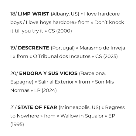
18/
LIMP WRIST
(Albany, US) « I love hardcore
boys / I love boys hardcore» from « Don’t knock
it till you try it » CS (2000)
19/
DESCRENTE
(Portugal) « Marasmo de Inveja
I » from « O Tribunal dos Incautos » CS (2025)
20/
ENDORA Y SUS VICIOS
(Barcelona,
Espagne) « Salir al Exterior » from « Son Mis
Normas » LP (2024)
21/
STATE OF FEAR
(Minneapolis, US) « Regress
to Nowhere » from « Wallow in Squalor » EP
(1995)