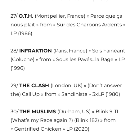
27/
O.T.H.
(Montpellier, France) « Parce que ça
nous plait » from « Sur des Charbons Ardents »
LP (1986)
28/
INFRAKTION
(Paris, France) « Sois Fainéant
(Coluche) » from « Sous les Pavés…la Rage » LP
(1996)
29/
THE CLASH
(London, UK) « (Don’t answer
the) Call Up » from « Sandinista » 3xLP (1980)
30/
THE MUSLIMS
(Durham, US) « Blink 9-11
(What’s my Race again ?) (Blink 182) » from
« Gentrified Chicken » LP (2020)