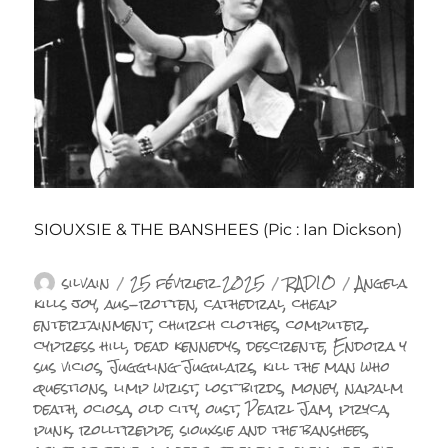
SIOUXSIE & THE BANSHEES (Pic : Ian Dickson)
Auteur
Publié
Catégories
Étiquettes
silvain
25 février 2025
RADIO
Angela
le
kills joy
,
aus-rotten
,
cathedral
,
cheap
entertainment
,
church clothes
,
computer
,
cypress hill
,
dead kennedys
,
descrente
,
Endora y
sus vicios
,
Juggling Jugulars
,
kill the man who
questions
,
limp wrist
,
lost birds
,
money
,
napalm
death
,
ociosa
,
old city
,
oust
,
Pearl Jam
,
pryca
,
punk
,
rolltreppe
,
siouxsie and the banshees
,