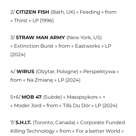
2/
CITIZEN FISH
(Bath, UK) « Feeding » from
« Thirst » LP (1996)
3/
STRAW MAN ARMY
(New York, US)
« Extinction Burst » from « Eastworks » LP
(2024)
4/
WIRUS
(Olzytar, Pologne) « Perspektywa »
from « Na Zmianę » LP (2024)
5+6/
MOB 47
(Suède) « Masspsykors » +
« Moder Jord » from « Tills Du Dör » LP (2024)
7/
S.H.I.T.
(Toronto, Canada) « Corporate Funded
Killing Technology » from « For a better World »