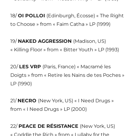
18/
OI POLLOI
(Edinburgh, Écosse) « The Right
to Choose » from « Faim Catha » LP (1999)
19/
NAKED AGGRESSION
(Madison, US)
« Killing Floor » from « Bitter Youth » LP (1993)
20/
LES VRP
(Paris, France) « Macramé les
Doigts » from « Retire les Nains de tes Poches »
LP (1990)
21/
NECRO
(New York, US) « I Need Drugs »
from « I Need Drugs » LP (2000)
22/
PEACE DE RÉSISTANCE
(New York, US)
« Coddle the Rich » from « Lullaby for the