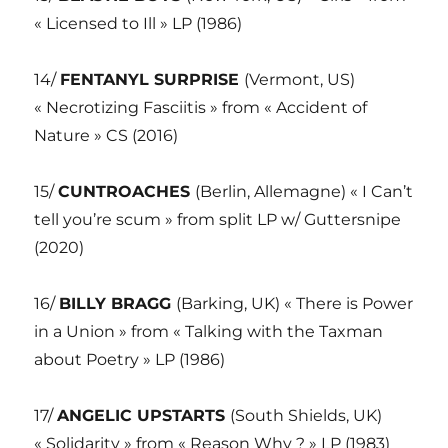
« Licensed to Ill » LP (1986)
14/
FENTANYL SURPRISE
(Vermont, US)
« Necrotizing Fasciitis » from « Accident of
Nature » CS (2016)
15/
CUNTROACHES
(Berlin, Allemagne) « I Can’t
tell you’re scum » from split LP w/ Guttersnipe
(2020)
16/
BILLY BRAGG
(Barking, UK) « There is Power
in a Union » from « Talking with the Taxman
about Poetry » LP (1986)
17/
ANGELIC UPSTARTS
(South Shields, UK)
« Solidarity » from « Reason Why ? » LP (1983)