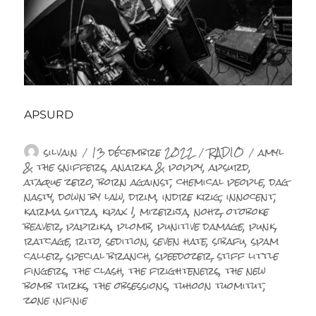
APSURD
Auteur
Publié
Catégories
Étiquette
silvain
13 décembre 2022
RADIO
amyl
le
& the sniffers
,
anarka & poppy
,
apsurd
,
ataque zero
,
born against
,
chemical people
,
dag
nasty
,
down by law
,
drim
,
indre krig
,
innocent
,
karma sutra
,
kpax !
,
mizerija
,
nohz
,
otoboke
beaver
,
paprika
,
plomb
,
punitive damage
,
punk
,
ratcage
,
rito
,
sedition
,
seven hate
,
sibafu
,
spam
caller
,
special branch
,
speedozer
,
stiff little
fingers
,
the clash
,
the frighteners
,
the new
bomb turks
,
the obsessions
,
tuhoon tuomitut
,
zone infinie