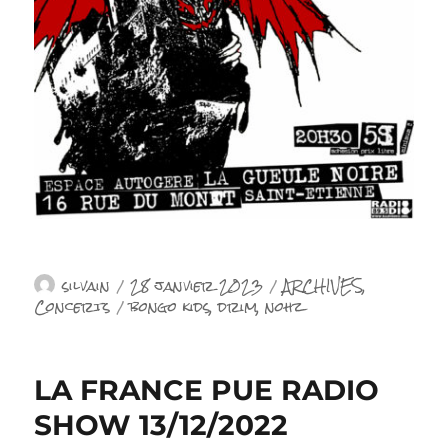
Auteur
Publié
Catégories
silvain
28 janvier 2023
ARCHIVES
,
le
Étiquettes
Concerts
bongo kids
,
drim
,
nohz
LA FRANCE PUE RADIO
SHOW 13/12/2022