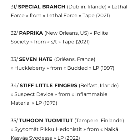
31/
SPECIAL BRANCH
(Dublin, Irlande) « Lethal
Force » from « Lethal Force » Tape (2021)
32/
PAPRIKA
(New Orleans, US) « Polite
Society » from « s/t » Tape (2021)
33/
SEVEN HATE
(Orléans, France)
« Huckleberry » from « Budded » LP (1997)
34/
STIFF LITTLE FINGERS
(Belfast, Irlande)
« Suspect Device » from « Inflammable
Material » LP (1979)
35/
TUHOON TUOMITUT
(Tampere, Finlande)
« Syytomät Pikku Hedonistit » from « Naikä
Käsväa Syodessa » LP (2022)