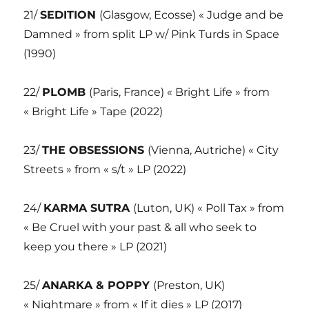
21/
SEDITION
(Glasgow, Ecosse) « Judge and be
Damned » from split LP w/ Pink Turds in Space
(1990)
22/
PLOMB
(Paris, France) « Bright Life » from
« Bright Life » Tape (2022)
23/
THE OBSESSIONS
(Vienna, Autriche) « City
Streets » from « s/t » LP (2022)
24/
KARMA SUTRA
(Luton, UK) « Poll Tax » from
« Be Cruel with your past & all who seek to
keep you there » LP (2021)
25/
ANARKA & POPPY
(Preston, UK)
« Nightmare » from « If it dies » LP (2017)