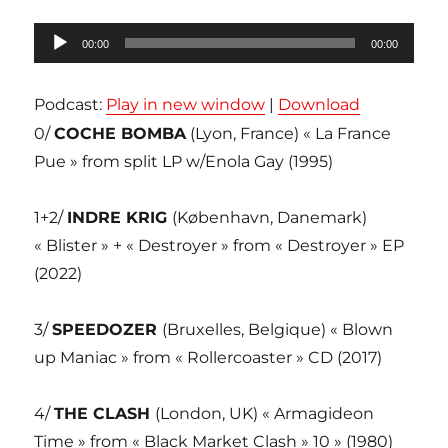
Lecteur
00:00
00:00
audio
Podcast:
Play in new window
|
Download
0/
COCHE BOMBA
(Lyon, France) « La France
Pue » from split LP w/Enola Gay (1995)
1+2/
INDRE KRIG
(København, Danemark)
« Blister » + « Destroyer » from « Destroyer » EP
(2022)
3/
SPEEDOZER
(Bruxelles, Belgique) « Blown
up Maniac » from « Rollercoaster » CD (2017)
4/
THE CLASH
(London, UK) « Armagideon
Time » from « Black Market Clash » 10 » (1980)