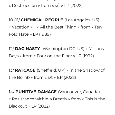
« Destrucción » from « s/t » LP (2022)
10+11/
CHEMICAL PEOPLE
(Los Angeles, US)
« Vacation » + « All the Best Thing » from « Ten
Fold Hate » LP (1989)
12/
DAG NASTY
(Washington DC, US) « Millions
Days » from « Four on the Floor » LP (1992)
13/
RATCAGE
(Sheffield, UK) « In the Shadow of
the Bomb » from « s/t » EP (2022)
14/
PUNITIVE DAMAGE
(Vancouver, Canada)
« Resistance within a Breath » from « This is the
Blackout » LP (2022)