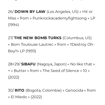
26/
DOWN BY LAW
(Los Angeles, US) « Hit or
Miss » from « Punkrockacademyfightsong » LP
(1994)
27/
THE NEW BOMB TURKS
(Columbus, US)
« Born Toulouse-Lautrec » from « !!Destroy Oh-
Boy!!» LP (1993)
28+29/
SIBAFU
(Nagoya, Japon) « No like that »
+ « Butter » from « The Seed of Silence » 10 »
(2022)
30/
RITO
(Bogota, Colombie) « Genocida » from
« El Miedo » (2022)