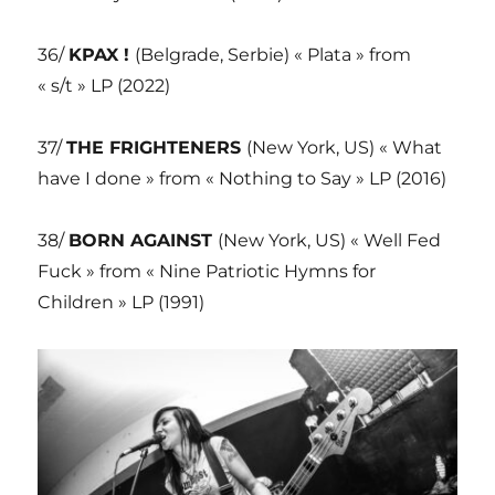
36/
KPAX !
(Belgrade, Serbie) « Plata » from
« s/t » LP (2022)
37/
THE FRIGHTENERS
(New York, US) « What
have I done » from « Nothing to Say » LP (2016)
38/
BORN AGAINST
(New York, US) « Well Fed
Fuck » from « Nine Patriotic Hymns for
Children » LP (1991)