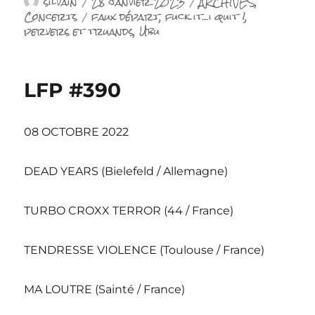
Auteur
Publié
Catégories
silvain
28 janvier 2023
ARCHIVES
,
le
Étiquettes
Concerts
faux départ
,
fuck it...i quit !
,
pervers et truands
,
Ubu
LFP #390
08 OCTOBRE 2022
DEAD YEARS (Bielefeld / Allemagne)
TURBO CROXX TERROR (44 / France)
TENDRESSE VIOLENCE (Toulouse / France)
MA LOUTRE (Sainté / France)