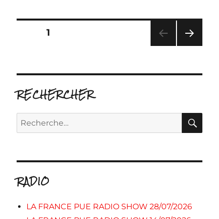
Pagination
PAGE
1
PAG
des
E
SUIV
publications
ANT
E
RECHERCHER
RE
Recherche
pour :
RADIO
LA FRANCE PUE RADIO SHOW 28/07/2026