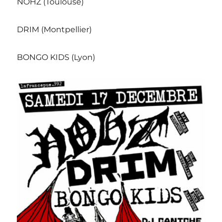
NOHZ (Toulouse)
DRIM (Montpellier)
BONGO KIDS (Lyon)