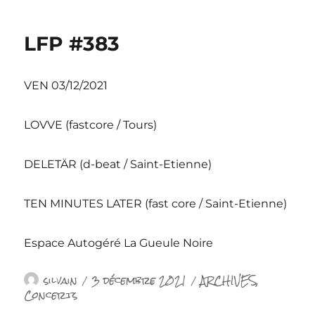
LFP #383
VEN 03/12/2021
LOVVE (fastcore / Tours)
DELETÄR (d-beat / Saint-Etienne)
TEN MINUTES LATER (fast core / Saint-Etienne)
Espace Autogéré La Gueule Noire
Auteur
Publié
Catégories
silvain
3 décembre 2021
ARCHIVES
,
le
Concerts