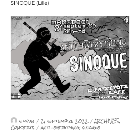
SINOQUE (Lille)
Auteur
Publié
Catégories
silvain
21 septembre 2022
ARCHIVES
,
le
Étiquettes
Concerts
anti-everything
,
sinoque