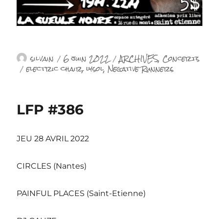
Auteur
Publié
Catégories
silvain
6 juin 2022
ARCHIVES
,
Concerts
Étiquettes
le
electric chair
,
lysol
,
Negative Runners
LFP #386
JEU 28 AVRIL 2022
CIRCLES (Nantes)
PAINFUL PLACES (Saint-Etienne)