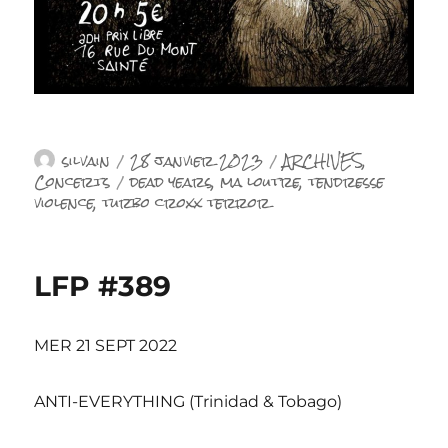
Auteur
Publié
Catégories
silvain
28 janvier 2023
ARCHIVES
,
le
Étiquettes
Concerts
dead years
,
ma loutre
,
tendresse
violence
,
turbo croxx terror
LFP #389
MER 21 SEPT 2022
ANTI-EVERYTHING (Trinidad & Tobago)