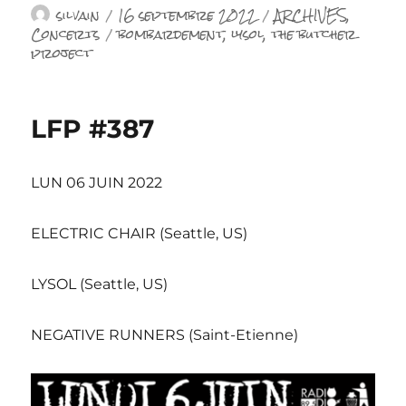
Auteur
Publié
Catégories
silvain
16 septembre 2022
ARCHIVES
,
le
Étiquettes
Concerts
bombardement
,
lysol
,
the butcher
project
LFP #387
LUN 06 JUIN 2022
ELECTRIC CHAIR (Seattle, US)
LYSOL (Seattle, US)
NEGATIVE RUNNERS (Saint-Etienne)