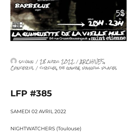
Auteur
Publié
Catégories
silvain
28 avril 2022
ARCHIVES
,
le
Étiquettes
Concerts
circles
,
dj gauze
,
painful places
LFP #385
SAMEDI 02 AVRIL 2022
NIGHTWATCHERS (Toulouse)