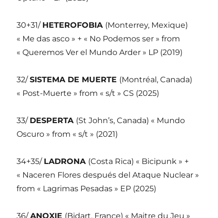
30+31/
HETEROFOBIA
(Monterrey, Mexique)
« Me das asco » + « No Podemos ser » from
« Queremos Ver el Mundo Arder » LP (2019)
32/
SISTEMA DE MUERTE
(Montréal, Canada)
« Post-Muerte » from « s/t » CS (2025)
33/
DESPERTA
(St John’s, Canada) « Mundo
Oscuro » from « s/t » (2021)
34+35/
LADRONA
(Costa Rica) « Bicipunk » +
« Naceren Flores después del Ataque Nuclear »
from « Lagrimas Pesadas » EP (2025)
36/
ANOXIE
(Bidart, France) « Maitre du Jeu »