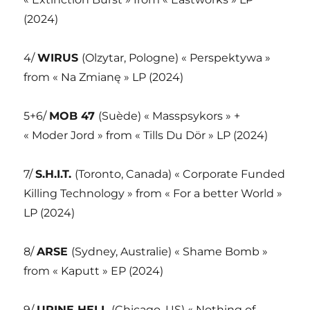
(2024)
4/
WIRUS
(Olzytar, Pologne) « Perspektywa »
from « Na Zmianę » LP (2024)
5+6/
MOB 47
(Suède) « Masspsykors » +
« Moder Jord » from « Tills Du Dör » LP (2024)
7/
S.H.I.T.
(Toronto, Canada) « Corporate Funded
Killing Technology » from « For a better World »
LP (2024)
8/
ARSE
(Sydney, Australie) « Shame Bomb »
from « Kaputt » EP (2024)
9/
URINE HELL
(Chicago, US) « Nothing of