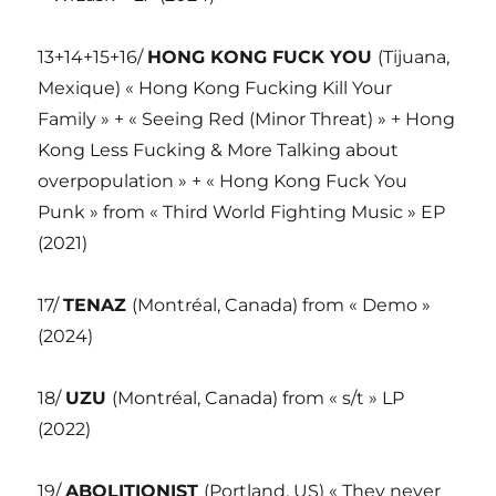
13+14+15+16/
HONG KONG FUCK YOU
(Tijuana,
Mexique) « Hong Kong Fucking Kill Your
Family » + « Seeing Red (Minor Threat) » + Hong
Kong Less Fucking & More Talking about
overpopulation » + « Hong Kong Fuck You
Punk » from « Third World Fighting Music » EP
(2021)
17/
TENAZ
(Montréal, Canada) from « Demo »
(2024)
18/
UZU
(Montréal, Canada) from « s/t » LP
(2022)
19/
ABOLITIONIST
(Portland, US) « They never