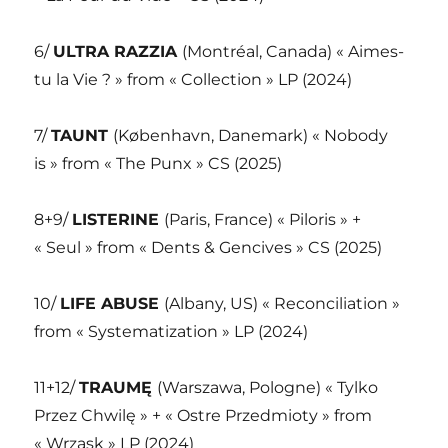
6/
ULTRA RAZZIA
(Montréal, Canada) « Aimes-
tu la Vie ? » from « Collection » LP (2024)
7/
TAUNT
(København, Danemark) « Nobody
is » from « The Punx » CS (2025)
8+9/
LISTERINE
(Paris, France) « Piloris » +
« Seul » from « Dents & Gencives » CS (2025)
10/
LIFE ABUSE
(Albany, US) « Reconciliation »
from « Systematization » LP (2024)
11+12/
TRAUMĘ
(Warszawa, Pologne) « Tylko
Przez Chwilę » + « Ostre Przedmioty » from
« Wrzask » LP (2024)