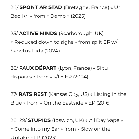
24/
SPONT AR STAD
(Bretagne, France) « Ur
Bed Kri » from « Demo » (2025)
25/
ACTIVE MINDS
(Scarborough, UK)
« Reduced down to sighs » from split EP w/
Sanctus Iuda (2024)
26/
FAUX DÉPART
(Lyon, France) « Si tu
disparais » from « s/t » EP (2024)
27/
RATS REST
(Kansas City, US) « Listing in the
Blue » from « On the Eastside » EP (2016)
28+29/
STUPIDS
(Ipswich, UK) « All Day Vape » +
« Come into my Ear » from « Slow on the
Uptake » LP (2023)