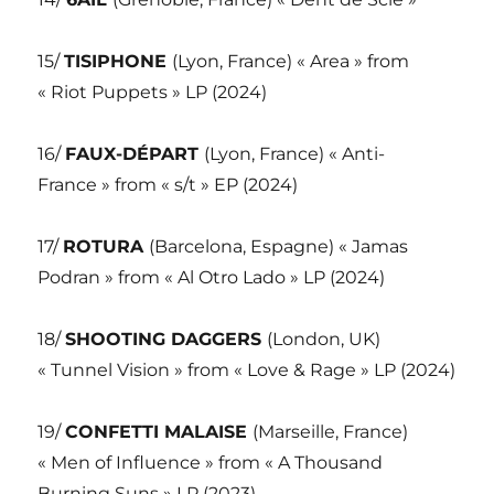
15/
TISIPHONE
(Lyon, France) « Area » from
« Riot Puppets » LP (2024)
16/
FAUX-DÉPART
(Lyon, France) « Anti-
France » from « s/t » EP (2024)
17/
ROTURA
(Barcelona, Espagne) « Jamas
Podran » from « Al Otro Lado » LP (2024)
18/
SHOOTING DAGGERS
(London, UK)
« Tunnel Vision » from « Love & Rage » LP (2024)
19/
CONFETTI MALAISE
(Marseille, France)
« Men of Influence » from « A Thousand
Burning Suns » LP (2023)