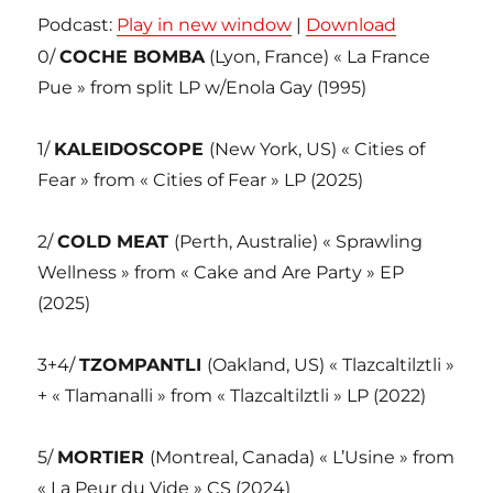
Podcast:
Play in new window
|
Download
0/
COCHE BOMBA
(Lyon, France) « La France
Pue » from split LP w/Enola Gay (1995)
1/
KALEIDOSCOPE
(New York, US) « Cities of
Fear » from « Cities of Fear » LP (2025)
2/
COLD MEAT
(Perth, Australie) « Sprawling
Wellness » from « Cake and Are Party » EP
(2025)
3+4/
TZOMPANTLI
(Oakland, US) « Tlazcaltilztli »
+ « Tlamanalli » from « Tlazcaltilztli » LP (2022)
5/
MORTIER
(Montreal, Canada) « L’Usine » from
« La Peur du Vide » CS (2024)