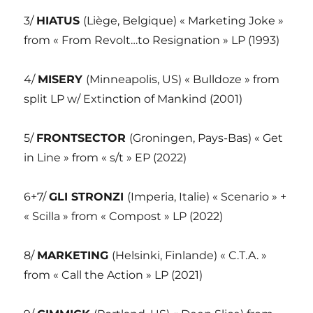
3/
HIATUS
(Liège, Belgique) « Marketing Joke »
from « From Revolt…to Resignation » LP (1993)
4/
MISERY
(Minneapolis, US) « Bulldoze » from
split LP w/ Extinction of Mankind (2001)
5/
FRONTSECTOR
(Groningen, Pays-Bas) « Get
in Line » from « s/t » EP (2022)
6+7/
GLI STRONZI
(Imperia, Italie) « Scenario » +
« Scilla » from « Compost » LP (2022)
8/
MARKETING
(Helsinki, Finlande) « C.T.A. »
from « Call the Action » LP (2021)