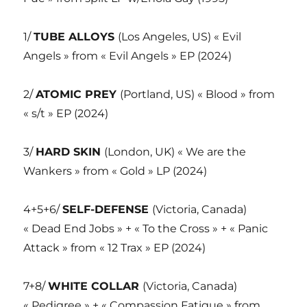
1/
TUBE ALLOYS
(Los Angeles, US) « Evil
Angels » from « Evil Angels » EP (2024)
2/
ATOMIC PREY
(Portland, US) « Blood » from
« s/t » EP (2024)
3/
HARD SKIN
(London, UK) « We are the
Wankers » from « Gold » LP (2024)
4+5+6/
SELF-DEFENSE
(Victoria, Canada)
« Dead End Jobs » + « To the Cross » + « Panic
Attack » from « 12 Trax » EP (2024)
7+8/
WHITE COLLAR
(Victoria, Canada)
« Pedigree » + « Compassion Fatigue » from