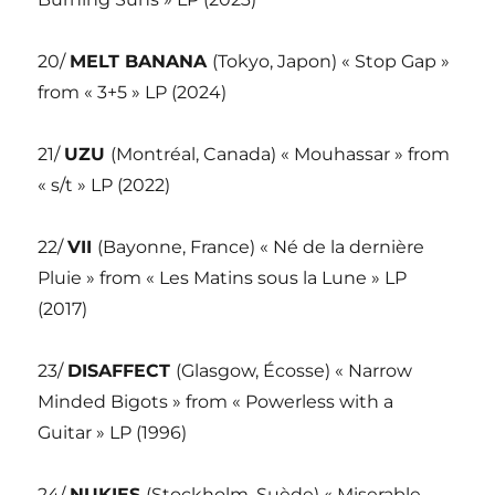
20/
MELT BANANA
(Tokyo, Japon) « Stop Gap »
from « 3+5 » LP (2024)
21/
UZU
(Montréal, Canada) « Mouhassar » from
« s/t » LP (2022)
22/
VII
(Bayonne, France) « Né de la dernière
Pluie » from « Les Matins sous la Lune » LP
(2017)
23/
DISAFFECT
(Glasgow, Écosse) « Narrow
Minded Bigots » from « Powerless with a
Guitar » LP (1996)
24/
NUKIES
(Stockholm, Suède) « Miserable