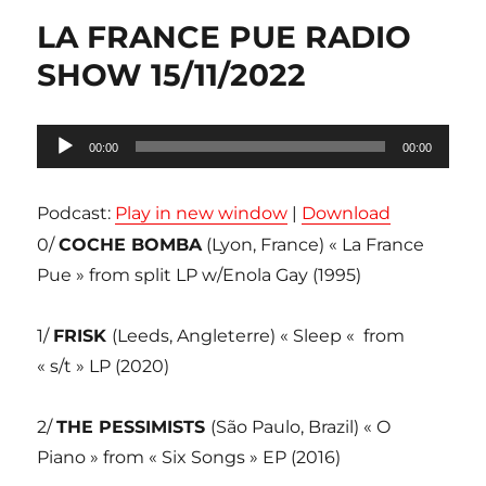
LA FRANCE PUE RADIO
SHOW 15/11/2022
Lecteur
00:00
00:00
audio
Podcast:
Play in new window
|
Download
0/
COCHE BOMBA
(Lyon, France) « La France
Pue » from split LP w/Enola Gay (1995)
1/
FRISK
(Leeds, Angleterre) « Sleep « from
« s/t » LP (2020)
2/
THE PESSIMISTS
(São Paulo, Brazil) « O
Piano » from « Six Songs » EP (2016)