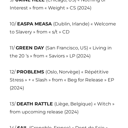
Interest » from « Weight » CS (2024)
10/
EASPA MEASA
(Dublin, Irlande) « Welcome
to Slavery » from « s/t » CD
11/
GREEN DAY
(San Francisco, US) « Living in
the 20 ’s » from « Saviors » LP (2024)
12/
PROBLEMS
(Oslo, Norvège) « Répétitive
Stress » + « Slash » from « Beg for Release » EP
(2024)
13/
DEATH RATTLE
(Liège, Belgique) « Witch »
from upcoming release (2024)
14/
6AIL
(Grenoble, France) « Dent de Scie »