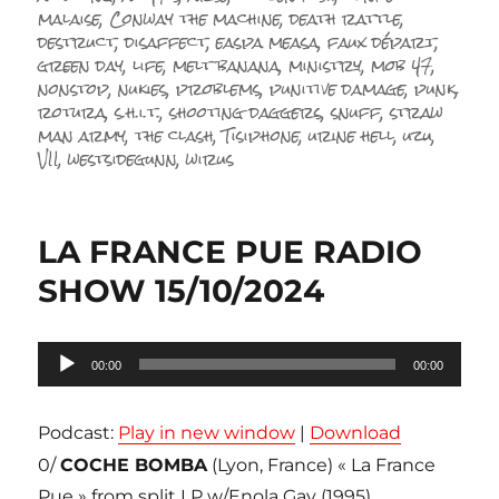
malaise
,
Conway the machine
,
death rattle
,
destruct
,
disaffect
,
easpa measa
,
faux départ
,
green day
,
life
,
melt banana
,
ministry
,
mob 47
,
nonstop
,
nukies
,
problems
,
punitive damage
,
punk
,
rotura
,
s.h.i.t.
,
shooting daggers
,
snuff
,
straw
man army
,
the clash
,
Tisiphone
,
urine hell
,
uzu
,
VII
,
westsidegunn
,
wirus
LA FRANCE PUE RADIO
SHOW 15/10/2024
Lecteur
00:00
00:00
audio
Podcast:
Play in new window
|
Download
0/
COCHE BOMBA
(Lyon, France) « La France
Pue » from split LP w/Enola Gay (1995)