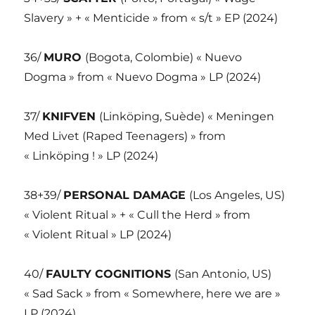
Slavery » + « Menticide » from « s/t » EP (2024)
36/
MURO
(Bogota, Colombie) « Nuevo
Dogma » from « Nuevo Dogma » LP (2024)
37/
KNIFVEN
(Linköping, Suède) « Meningen
Med Livet (Raped Teenagers) » from
« Linköping ! » LP (2024)
38+39/
PERSONAL DAMAGE
(Los Angeles, US)
« Violent Ritual » + « Cull the Herd » from
« Violent Ritual » LP (2024)
40/
FAULTY COGNITIONS
(San Antonio, US)
« Sad Sack » from « Somewhere, here we are »
LP (2024)