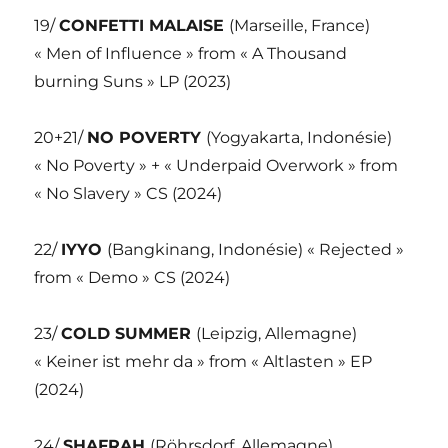
19/
CONFETTI MALAISE
(Marseille, France)
« Men of Influence » from « A Thousand
burning Suns » LP (2023)
20+21/
NO POVERTY
(Yogyakarta, Indonésie)
« No Poverty » + « Underpaid Overwork » from
« No Slavery » CS (2024)
22/
IYYO
(Bangkinang, Indonésie) « Rejected »
from « Demo » CS (2024)
23/
COLD SUMMER
(Leipzig, Allemagne)
« Keiner ist mehr da » from « Altlasten » EP
(2024)
24/
SHAFRAH
(Röhrsdorf, Allemagne)