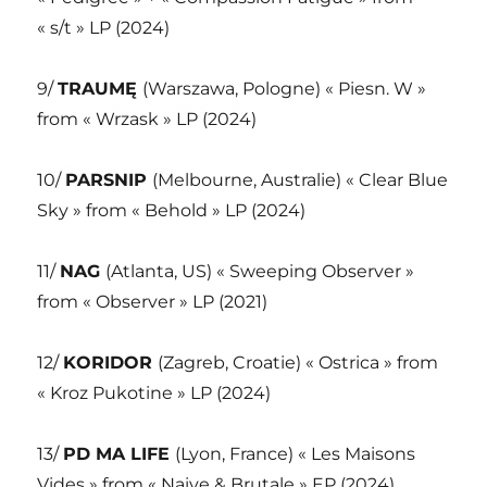
« s/t » LP (2024)
9/
TRAUMĘ
(Warszawa, Pologne) « Piesn. W »
from « Wrzask » LP (2024)
10/
PARSNIP
(Melbourne, Australie) « Clear Blue
Sky » from « Behold » LP (2024)
11/
NAG
(Atlanta, US) « Sweeping Observer »
from « Observer » LP (2021)
12/
KORIDOR
(Zagreb, Croatie) « Ostrica » from
« Kroz Pukotine » LP (2024)
13/
PD MA LIFE
(Lyon, France) « Les Maisons
Vides » from « Naive & Brutale » EP (2024)