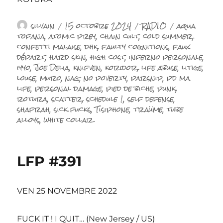
Auteur
Publié
Catégories
Étiquettes
silvain
15 octobre 2024
RADIO
aqua
le
tofana
,
atomic prey
,
chain cult
,
cold summer
,
confetti malaise
,
dhk
,
faulty cognitions
,
faux
départ
,
hard skin
,
high cost
,
inferno personale
,
iyyo
,
Joe Delia
,
knifven
,
koridor
,
life abuse
,
litige
,
louse
,
muro
,
nag
,
no poverty
,
parsnip
,
pd ma
life
,
personal damage
,
pied de biche
,
punk
,
rotura
,
scatter
,
schedule 1
,
self defense
,
shafrah
,
sick fucks
,
Tisiphone
,
traüme
,
tube
alloys
,
white collar
LFP #391
VEN 25 NOVEMBRE 2022
FUCK IT ! I QUIT… (New Jersey / US)