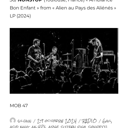
Bon Enfant » from « Alien au Pays des Aliénés »
LP (2024)
MOB 47
Auteur
Publié
Catégories
Étiquettes
silvain
29 octobre 2024
RADIO
6ail
,
le
acid king
,
ak 47's
,
arse
,
citizen fish
,
confetti