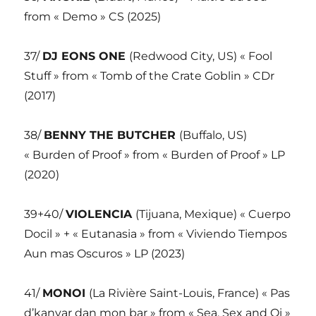
from « Demo » CS (2025)
37/
DJ EONS ONE
(Redwood City, US) « Fool
Stuff » from « Tomb of the Crate Goblin » CDr
(2017)
38/
BENNY THE BUTCHER
(Buffalo, US)
« Burden of Proof » from « Burden of Proof » LP
(2020)
39+40/
VIOLENCIA
(Tijuana, Mexique) « Cuerpo
Docil » + « Eutanasia » from « Viviendo Tiempos
Aun mas Oscuros » LP (2023)
41/
MONOI
(La Rivière Saint-Louis, France) « Pas
d’kanyar dan mon bar » from « Sea, Sex and Oi »