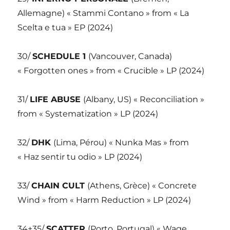
Allemagne) « Stammi Contano » from « La
Scelta e tua » EP (2024)
30/
SCHEDULE 1
(Vancouver, Canada)
« Forgotten ones » from « Crucible » LP (2024)
31/
LIFE ABUSE
(Albany, US) « Reconciliation »
from « Systematization » LP (2024)
32/
DHK
(Lima, Pérou) « Nunka Mas » from
« Haz sentir tu odio » LP (2024)
33/
CHAIN CULT
(Athens, Grèce) « Concrete
Wind » from « Harm Reduction » LP (2024)
34+35/
SCATTER
(Porto, Portugal) « Wage