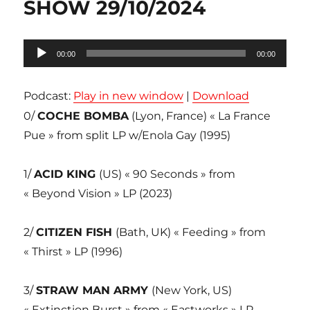
SHOW 29/10/2024
Lecteur
00:00
00:00
audio
Podcast:
Play in new window
|
Download
0/
COCHE BOMBA
(Lyon, France) « La France
Pue » from split LP w/Enola Gay (1995)
1/
ACID KING
(US) « 90 Seconds » from
« Beyond Vision » LP (2023)
2/
CITIZEN FISH
(Bath, UK) « Feeding » from
« Thirst » LP (1996)
3/
STRAW MAN ARMY
(New York, US)
« Extinction Burst » from « Eastworks » LP