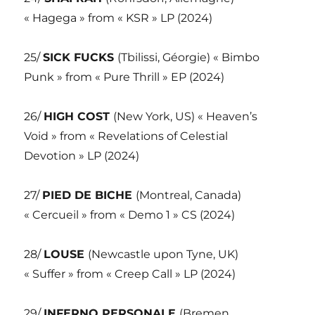
« Hagega » from « KSR » LP (2024)
25/
SICK FUCKS
(Tbilissi, Géorgie) « Bimbo
Punk » from « Pure Thrill » EP (2024)
26/
HIGH COST
(New York, US) « Heaven’s
Void » from « Revelations of Celestial
Devotion » LP (2024)
27/
PIED DE BICHE
(Montreal, Canada)
« Cercueil » from « Demo 1 » CS (2024)
28/
LOUSE
(Newcastle upon Tyne, UK)
« Suffer » from « Creep Call » LP (2024)
29/
INFERNO PERSONALE
(Bremen,