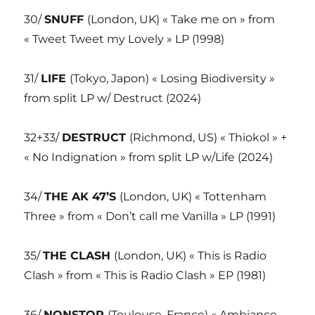
30/
SNUFF
(London, UK) « Take me on » from
« Tweet Tweet my Lovely » LP (1998)
31/
LIFE
(Tokyo, Japon) « Losing Biodiversity »
from split LP w/ Destruct (2024)
32+33/
DESTRUCT
(Richmond, US) « Thiokol » +
« No Indignation » from split LP w/Life (2024)
34/
THE AK 47’S
(London, UK) « Tottenham
Three » from « Don’t call me Vanilla » LP (1991)
35/
THE CLASH
(London, UK) « This is Radio
Clash » from « This is Radio Clash » EP (1981)
36/
NONSTOP
(Toulouse, France) « Ambiance