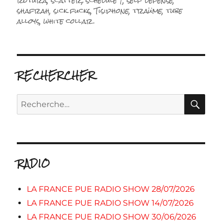
rotura
,
scatter
,
schedule 1
,
self defense
,
shafrah
,
sick fucks
,
Tisiphone
,
traüme
,
tube
alloys
,
white collar
RECHERCHER
RE
Recherche
pour :
RADIO
LA FRANCE PUE RADIO SHOW 28/07/2026
LA FRANCE PUE RADIO SHOW 14/07/2026
LA FRANCE PUE RADIO SHOW 30/06/2026