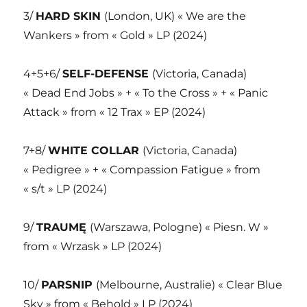
3/
HARD SKIN
(London, UK) « We are the
Wankers » from « Gold » LP (2024)
4+5+6/
SELF-DEFENSE
(Victoria, Canada)
« Dead End Jobs » + « To the Cross » + « Panic
Attack » from « 12 Trax » EP (2024)
7+8/
WHITE COLLAR
(Victoria, Canada)
« Pedigree » + « Compassion Fatigue » from
« s/t » LP (2024)
9/
TRAUMĘ
(Warszawa, Pologne) « Piesn. W »
from « Wrzask » LP (2024)
10/
PARSNIP
(Melbourne, Australie) « Clear Blue
Sky » from « Behold » LP (2024)