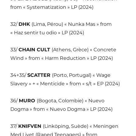
from « Systematization » LP (2024)
32/
DHK
(Lima, Pérou) « Nunka Mas » from
« Haz sentir tu odio » LP (2024)
33/
CHAIN CULT
(Athens, Grèce) « Concrete
Wind » from « Harm Reduction » LP (2024)
34+35/
SCATTER
(Porto, Portugal) « Wage
Slavery » + « Menticide » from « s/t » EP (2024)
36/
MURO
(Bogota, Colombie) « Nuevo
Dogma » from « Nuevo Dogma » LP (2024)
37/
KNIFVEN
(Linköping, Suède) « Meningen
Med Livet (Raped Teenagers) » from