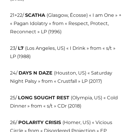
21+22/
SCATHA
(Glasgow, Écosse) « I am One » +
« Pagan Idolatry » from « Respect, Protect,
Reconnect » LP (1996)
23/
L7
(Los Angeles, US) « I Drink » from « s/t »
LP (1988)
24/
DAYS N DAZE
(Houston, US) « Saturday
Night Palsy » from « Crustfall » LP (2017)
25/
LONG SOUGHT REST
(Olympia, US) « Cold
Dinner » from « s/t » CDr (2018)
26/
POLARITY CRISIS
(Homer, US) « Vicious
Circle » from « Disordered Projection » EP