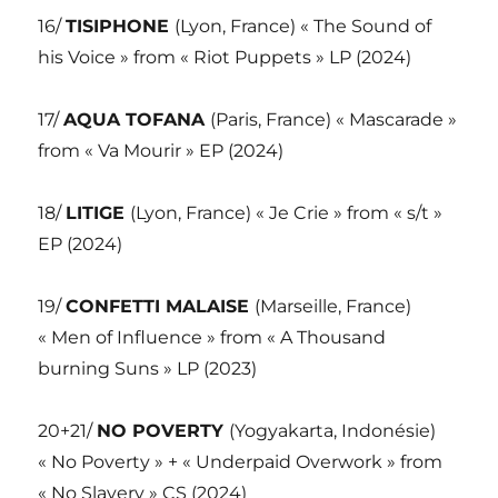
16/
TISIPHONE
(Lyon, France) « The Sound of
his Voice » from « Riot Puppets » LP (2024)
17/
AQUA TOFANA
(Paris, France) « Mascarade »
from « Va Mourir » EP (2024)
18/
LITIGE
(Lyon, France) « Je Crie » from « s/t »
EP (2024)
19/
CONFETTI MALAISE
(Marseille, France)
« Men of Influence » from « A Thousand
burning Suns » LP (2023)
20+21/
NO POVERTY
(Yogyakarta, Indonésie)
« No Poverty » + « Underpaid Overwork » from
« No Slavery » CS (2024)