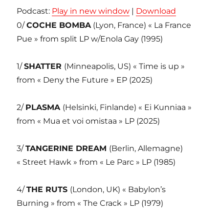
Podcast:
Play in new window
|
Download
0/
COCHE BOMBA
(Lyon, France) « La France
Pue » from split LP w/Enola Gay (1995)
1/
SHATTER
(Minneapolis, US) « Time is up »
from « Deny the Future » EP (2025)
2/
PLASMA
(Helsinki, Finlande) « Ei Kunniaa »
from « Mua et voi omistaa » LP (2025)
3/
TANGERINE DREAM
(Berlin, Allemagne)
« Street Hawk » from « Le Parc » LP (1985)
4/
THE RUTS
(London, UK) « Babylon’s
Burning » from « The Crack » LP (1979)