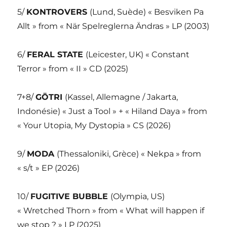
5/
KONTROVERS
(Lund, Suède) « Besviken Pa
Allt » from « När Spelreglerna Ändras » LP (2003)
6/
FERAL STATE
(Leicester, UK) « Constant
Terror » from « II » CD (2025)
7+8/
GÖTRI
(Kassel, Allemagne / Jakarta,
Indonésie) « Just a Tool » + « Hiland Daya » from
« Your Utopia, My Dystopia » CS (2026)
9/
MODA
(Thessaloniki, Grèce) « Nekpa » from
« s/t » EP (2026)
10/
FUGITIVE BUBBLE
(Olympia, US)
« Wretched Thorn » from « What will happen if
we stop ? » LP (2025)