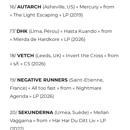
16/
AUTARCH
(Asheville, US) « Mercury » from
« The Light Escaping » LP (2019)
17/
DHK
(Lima, Pérou) « Hasta Kuando » from
« Mierda de Hardkore » LP (2026)
18/
VETCH
(Leeds, UK) « Invert the Cross » from
« s/t » CS (2026)
19/
NEGATIVE RUNNERS
(Saint-Etienne,
France) « All too fast » from « Nightmare
Agenda » LP (2026)
20/
SEKUNDERNA
(Umea, Suède) « Mellan
Väggarna » from « Här Har Du Ditt Liv » LP
(2022)