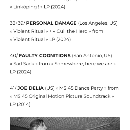
« Linköping ! » LP (2024)
38+39/
PERSONAL DAMAGE
(Los Angeles, US)
« Violent Ritual » + « Cull the Herd » from
« Violent Ritual » LP (2024)
40/
FAULTY COGNITIONS
(San Antonio, US)
« Sad Sack » from « Somewhere, here we are »
LP (2024)
41/
JOE DELIA
(US) « MS 45 Dance Party » from
« MS 45 Original Motion Picture Soundtrack »
LP (2014)