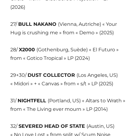
(2026)
27/
BULL NAKANO
(Vienna, Autriche) « Your
Hug is crushing me » from « Demo » (2025)
28/
X2000
(Gothenburg, Suède) « El Futuro »
from « Gotico Tropical » LP (2024)
29+30/
DUST COLLECTOR
(Los Angeles, US)
« Midori » + « Canvas » from « s/t » LP (2025)
31/
NIGHTFELL
(Portland, US) « Altars to Wrath »
from « The Living ever mourn » LP (2014)
32/
SEVERED HEAD OF STATE
(Austin, US)
« No Love Lost » from split w/ Scum Noise