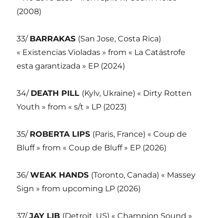
(2008)
33/
BARRAKAS
(San Jose, Costa Rica)
« Existencias Violadas » from « La Catástrofe
esta garantizada » EP (2024)
34/
DEATH PILL
(Kylv, Ukraine) « Dirty Rotten
Youth » from « s/t » LP (2023)
35/
ROBERTA LIPS
(Paris, France) « Coup de
Bluff » from « Coup de Bluff » EP (2026)
36/
WEAK HANDS
(Toronto, Canada) « Massey
Sign » from upcoming LP (2026)
37/
JAY LIB
(Detroit, US) « Champion Sound »