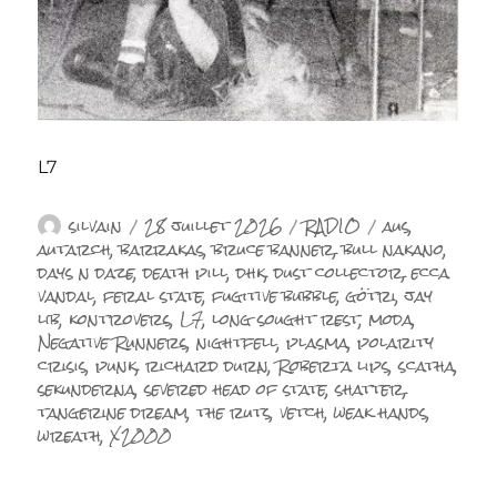
L7
Auteur
Publié
Catégories
Étiquettes
silvain
28 juillet 2026
RADIO
aus
,
le
autarch
,
barrakas
,
bruce banner
,
bull nakano
,
days n daze
,
death pill
,
dhk
,
dust collector
,
ecca
vandal
,
feral state
,
fugitive bubble
,
götri
,
jay
lib
,
kontrovers
,
L7
,
long sought rest
,
moda
,
Negative Runners
,
nightfell
,
plasma
,
polarity
crisis
,
punk
,
richard durn
,
Roberta lips
,
scatha
,
sekunderna
,
severed head of state
,
shatter
,
tangerine dream
,
the ruts
,
vetch
,
weak hands
,
wreath
,
X2000