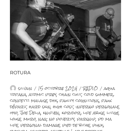
ROTURA
Auteur
Publié
Catégories
Étiquettes
silvain
15 octobre 2024
RADIO
aqua
le
tofana
,
atomic prey
,
chain cult
,
cold summer
,
confetti malaise
,
dhk
,
faulty cognitions
,
faux
départ
,
hard skin
,
high cost
,
inferno personale
,
iyyo
,
Joe Delia
,
knifven
,
koridor
,
life abuse
,
litige
,
louse
,
muro
,
nag
,
no poverty
,
parsnip
,
pd ma
life
,
personal damage
,
pied de biche
,
punk
,