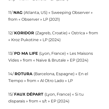
11/
NAG
(Atlanta, US) « Sweeping Observer »
from « Observer » LP (2021)
12/
KORIDOR
(Zagreb, Croatie) « Ostrica » from
« Kroz Pukotine » LP (2024)
13/
PD MA LIFE
(Lyon, France) « Les Maisons
Vides » from « Naive & Brutale » EP (2024)
14/
ROTURA
(Barcelona, Espagne) « En el
Tiempo » from « Al Otro Lado » LP
15/
FAUX DÉPART
(Lyon, France) « Si tu
disparais » from « s/t » EP (2024)