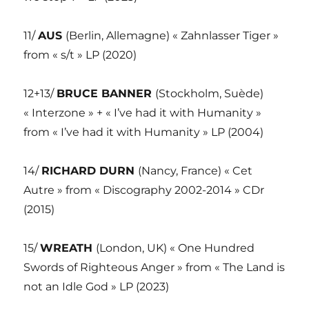
11/
AUS
(Berlin, Allemagne) « Zahnlasser Tiger »
from « s/t » LP (2020)
12+13/
BRUCE BANNER
(Stockholm, Suède)
« Interzone » + « I’ve had it with Humanity »
from « I’ve had it with Humanity » LP (2004)
14/
RICHARD DURN
(Nancy, France) « Cet
Autre » from « Discography 2002-2014 » CDr
(2015)
15/
WREATH
(London, UK) « One Hundred
Swords of Righteous Anger » from « The Land is
not an Idle God » LP (2023)