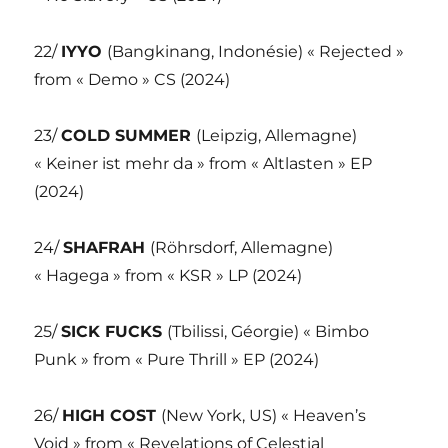
22/
IYYO
(Bangkinang, Indonésie) « Rejected »
from « Demo » CS (2024)
23/
COLD SUMMER
(Leipzig, Allemagne)
« Keiner ist mehr da » from « Altlasten » EP
(2024)
24/
SHAFRAH
(Röhrsdorf, Allemagne)
« Hagega » from « KSR » LP (2024)
25/
SICK FUCKS
(Tbilissi, Géorgie) « Bimbo
Punk » from « Pure Thrill » EP (2024)
26/
HIGH COST
(New York, US) « Heaven’s
Void » from « Revelations of Celestial