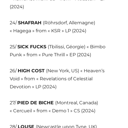
(2024)
24/
SHAFRAH
(Röhrsdorf, Allemagne)
« Hagega » from « KSR » LP (2024)
25/
SICK FUCKS
(Tbilissi, Géorgie) « Bimbo
Punk » from « Pure Thrill » EP (2024)
26/
HIGH COST
(New York, US) « Heaven’s
Void » from « Revelations of Celestial
Devotion » LP (2024)
27/
PIED DE BICHE
(Montreal, Canada)
« Cercueil » from « Demo 1 » CS (2024)
28/
LOUSE
(Newcastle upon Tyne, UK)