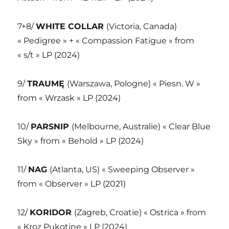
7+8/
WHITE COLLAR
(Victoria, Canada)
« Pedigree » + « Compassion Fatigue » from
« s/t » LP (2024)
9/
TRAUMĘ
(Warszawa, Pologne) « Piesn. W »
from « Wrzask » LP (2024)
10/
PARSNIP
(Melbourne, Australie) « Clear Blue
Sky » from « Behold » LP (2024)
11/
NAG
(Atlanta, US) « Sweeping Observer »
from « Observer » LP (2021)
12/
KORIDOR
(Zagreb, Croatie) « Ostrica » from
« Kroz Pukotine » LP (2024)