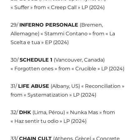
« Suffer » from « Creep Call » LP (2024)
29/
INFERNO PERSONALE
(Bremen,
Allemagne) « Stammi Contano » from « La
Scelta e tua » EP (2024)
30/
SCHEDULE 1
(Vancouver, Canada)
« Forgotten ones » from « Crucible » LP (2024)
31/
LIFE ABUSE
(Albany, US) « Reconciliation »
from « Systematization » LP (2024)
32/
DHK
(Lima, Pérou) « Nunka Mas » from
« Haz sentir tu odio » LP (2024)
33/
CHAIN CULT
(Athens, Grèce) « Concrete