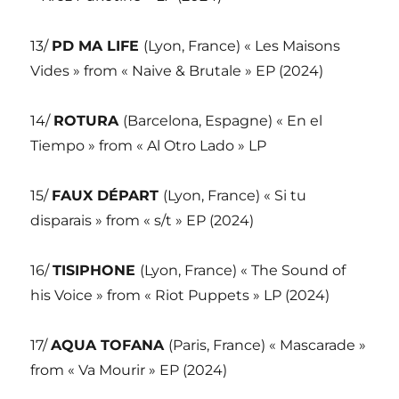
13/
PD MA LIFE
(Lyon, France) « Les Maisons
Vides » from « Naive & Brutale » EP (2024)
14/
ROTURA
(Barcelona, Espagne) « En el
Tiempo » from « Al Otro Lado » LP
15/
FAUX DÉPART
(Lyon, France) « Si tu
disparais » from « s/t » EP (2024)
16/
TISIPHONE
(Lyon, France) « The Sound of
his Voice » from « Riot Puppets » LP (2024)
17/
AQUA TOFANA
(Paris, France) « Mascarade »
from « Va Mourir » EP (2024)