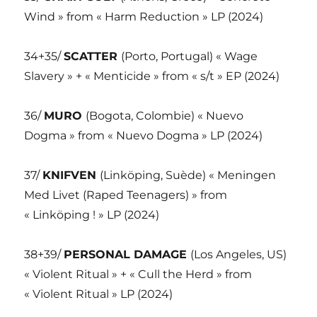
Wind » from « Harm Reduction » LP (2024)
34+35/
SCATTER
(Porto, Portugal) « Wage
Slavery » + « Menticide » from « s/t » EP (2024)
36/
MURO
(Bogota, Colombie) « Nuevo
Dogma » from « Nuevo Dogma » LP (2024)
37/
KNIFVEN
(Linköping, Suède) « Meningen
Med Livet (Raped Teenagers) » from
« Linköping ! » LP (2024)
38+39/
PERSONAL DAMAGE
(Los Angeles, US)
« Violent Ritual » + « Cull the Herd » from
« Violent Ritual » LP (2024)