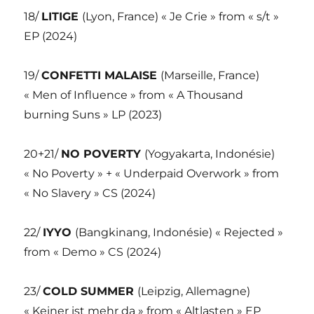
18/
LITIGE
(Lyon, France) « Je Crie » from « s/t »
EP (2024)
19/
CONFETTI MALAISE
(Marseille, France)
« Men of Influence » from « A Thousand
burning Suns » LP (2023)
20+21/
NO POVERTY
(Yogyakarta, Indonésie)
« No Poverty » + « Underpaid Overwork » from
« No Slavery » CS (2024)
22/
IYYO
(Bangkinang, Indonésie) « Rejected »
from « Demo » CS (2024)
23/
COLD SUMMER
(Leipzig, Allemagne)
« Keiner ist mehr da » from « Altlasten » EP