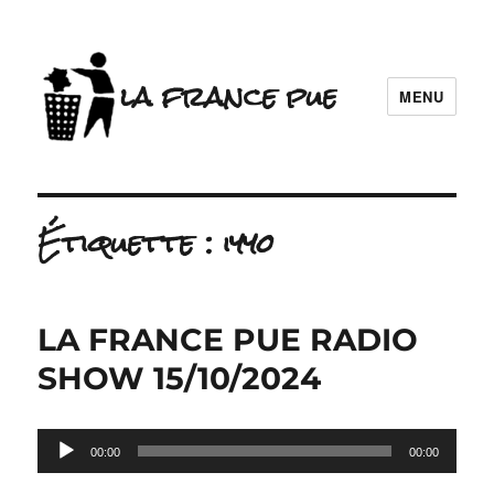
la france pue
MENU
Étiquette :
iyyo
LA FRANCE PUE RADIO
SHOW 15/10/2024
Lecteur
00:00
00:00
audio