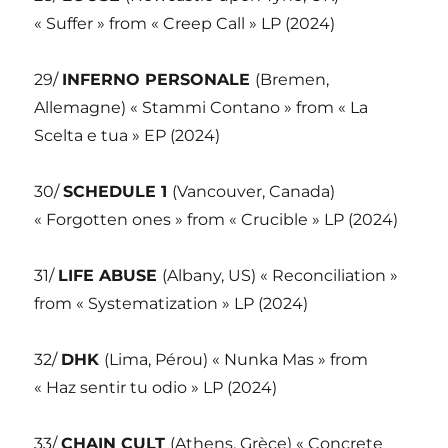
« Suffer » from « Creep Call » LP (2024)
29/
INFERNO PERSONALE
(Bremen,
Allemagne) « Stammi Contano » from « La
Scelta e tua » EP (2024)
30/
SCHEDULE 1
(Vancouver, Canada)
« Forgotten ones » from « Crucible » LP (2024)
31/
LIFE ABUSE
(Albany, US) « Reconciliation »
from « Systematization » LP (2024)
32/
DHK
(Lima, Pérou) « Nunka Mas » from
« Haz sentir tu odio » LP (2024)
33/
CHAIN CULT
(Athens, Grèce) « Concrete