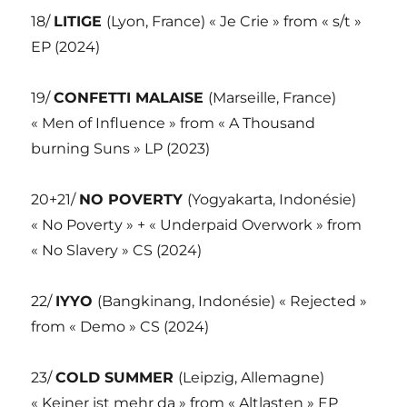
18/
LITIGE
(Lyon, France) « Je Crie » from « s/t »
EP (2024)
19/
CONFETTI MALAISE
(Marseille, France)
« Men of Influence » from « A Thousand
burning Suns » LP (2023)
20+21/
NO POVERTY
(Yogyakarta, Indonésie)
« No Poverty » + « Underpaid Overwork » from
« No Slavery » CS (2024)
22/
IYYO
(Bangkinang, Indonésie) « Rejected »
from « Demo » CS (2024)
23/
COLD SUMMER
(Leipzig, Allemagne)
« Keiner ist mehr da » from « Altlasten » EP