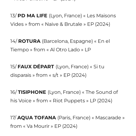
13/
PD MA LIFE
(Lyon, France) « Les Maisons
Vides » from « Naive & Brutale » EP (2024)
14/
ROTURA
(Barcelona, Espagne) « En el
Tiempo » from « Al Otro Lado » LP
15/
FAUX DÉPART
(Lyon, France) « Si tu
disparais » from « s/t » EP (2024)
16/
TISIPHONE
(Lyon, France) « The Sound of
his Voice » from « Riot Puppets » LP (2024)
17/
AQUA TOFANA
(Paris, France) « Mascarade »
from « Va Mourir » EP (2024)