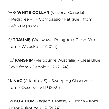
7+8/
WHITE COLLAR
(Victoria, Canada)
« Pedigree » + « Compassion Fatigue » from
« s/t » LP (2024)
9/
TRAUMĘ
(Warszawa, Pologne) « Piesn. W »
from « Wrzask » LP (2024)
10/
PARSNIP
(Melbourne, Australie) « Clear Blue
Sky » from « Behold » LP (2024)
11/
NAG
(Atlanta, US) « Sweeping Observer »
from « Observer » LP (2021)
12/
KORIDOR
(Zagreb, Croatie) « Ostrica » from
« Kroz Pukotine » LP (2024)