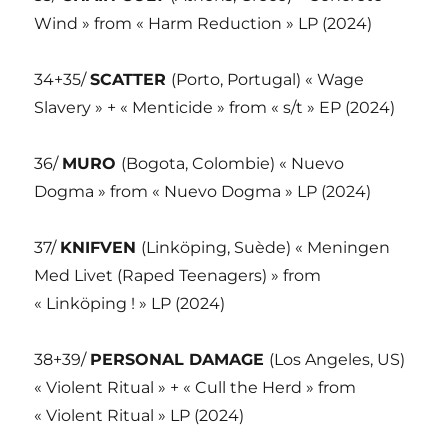
Wind » from « Harm Reduction » LP (2024)
34+35/
SCATTER
(Porto, Portugal) « Wage
Slavery » + « Menticide » from « s/t » EP (2024)
36/
MURO
(Bogota, Colombie) « Nuevo
Dogma » from « Nuevo Dogma » LP (2024)
37/
KNIFVEN
(Linköping, Suède) « Meningen
Med Livet (Raped Teenagers) » from
« Linköping ! » LP (2024)
38+39/
PERSONAL DAMAGE
(Los Angeles, US)
« Violent Ritual » + « Cull the Herd » from
« Violent Ritual » LP (2024)