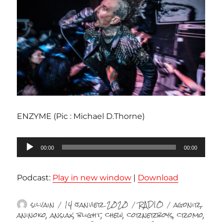
ENZYME (Pic : Michael D.Thorne)
Lecteur
00:00
00:00
audio
Podcast:
Play in new window
|
Download
Auteur
Publié
Catégories
Étiquettes
silvain
14 janvier 2020
RADIO
agonir
,
le
aninoko
,
ansiax
,
blight
,
chew
,
cornerboys
,
cromo
,