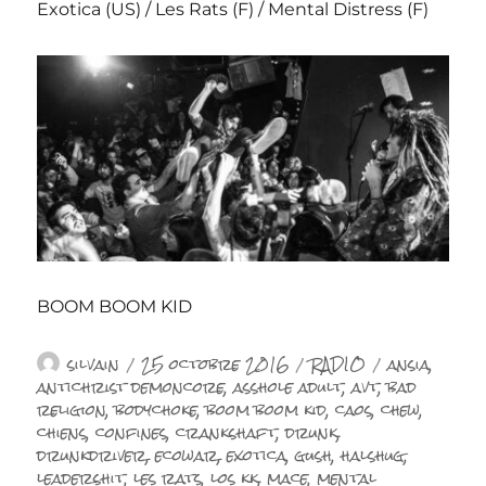
Exotica (US) / Les Rats (F) / Mental Distress (F)
BOOM BOOM KID
Auteur
Publié
Catégories
Étiquettes
silvain
25 octobre 2016
RADIO
ansia
,
le
antichrist demoncore
,
asshole adult
,
avt
,
bad
religion
,
bodychoke
,
boom boom kid
,
caos
,
chew
,
chiens
,
confines
,
crankshaft
,
drunk
,
drunkdriver
,
ecowar
,
exotica
,
gush
,
halshug
,
leadershit
,
les rats
,
los kk
,
mace
,
mental