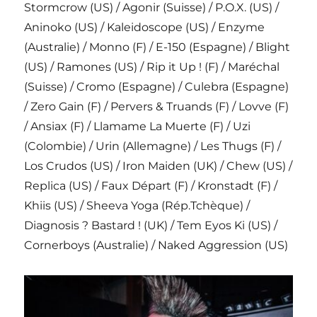
Stormcrow (US) / Agonir (Suisse) / P.O.X. (US) /
Aninoko (US) / Kaleidoscope (US) / Enzyme
(Australie) / Monno (F) / E-150 (Espagne) / Blight
(US) / Ramones (US) / Rip it Up ! (F) / Maréchal
(Suisse) / Cromo (Espagne) / Culebra (Espagne)
/ Zero Gain (F) / Pervers & Truands (F) / Lovve (F)
/ Ansiax (F) / Llamame La Muerte (F) / Uzi
(Colombie) / Urin (Allemagne) / Les Thugs (F) /
Los Crudos (US) / Iron Maiden (UK) / Chew (US) /
Replica (US) / Faux Départ (F) / Kronstadt (F) /
Khiis (US) / Sheeva Yoga (Rép.Tchèque) /
Diagnosis ? Bastard ! (UK) / Tem Eyos Ki (US) /
Cornerboys (Australie) / Naked Aggression (US)