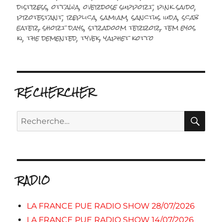
distress
,
ottawa
,
overdose support
,
pink saido
,
protestant
,
replica
,
samiam
,
sanctus iuda
,
scab
eater
,
short days
,
stradoom terror
,
tem eyos
ki
,
the demented
,
tyvek
,
yaphet kotto
RECHERCHER
RE
Recherche
pour :
RADIO
LA FRANCE PUE RADIO SHOW 28/07/2026
LA FRANCE PUE RADIO SHOW 14/07/2026