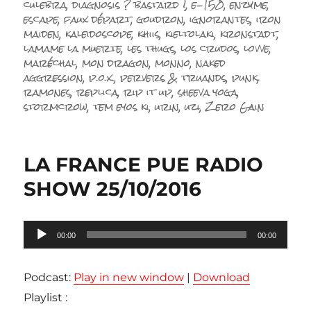
culebra
,
diagnosis ? bastard !
,
e-150
,
enzyme
,
escape
,
faux départ
,
goudron
,
ignorantes
,
iron
maiden
,
kaleidoscope
,
khiis
,
kieltolaki
,
kronstadt
,
lamame la muerte
,
les thugs
,
los crudos
,
lovve
,
maréchal
,
mon dragon
,
monno
,
naked
aggression
,
p.o.x.
,
pervers & truands
,
punk
,
ramones
,
replica
,
rip it up
,
sheeva yoga
,
stormcrow
,
tem eyos ki
,
urin
,
uzi
,
Zero Gain
LA FRANCE PUE RADIO
SHOW 25/10/2016
Lecteur
00:00
00:00
audio
Podcast:
Play in new window
|
Download
Playlist :