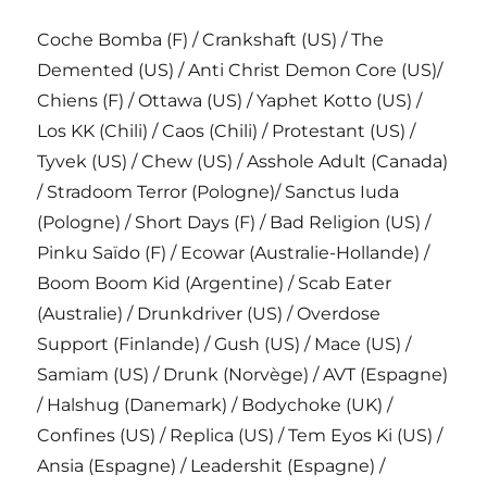
Coche Bomba (F) / Crankshaft (US) / The
Demented (US) / Anti Christ Demon Core (US)/
Chiens (F) / Ottawa (US) / Yaphet Kotto (US) /
Los KK (Chili) / Caos (Chili) / Protestant (US) /
Tyvek (US) / Chew (US) / Asshole Adult (Canada)
/ Stradoom Terror (Pologne)/ Sanctus Iuda
(Pologne) / Short Days (F) / Bad Religion (US) /
Pinku Saïdo (F) / Ecowar (Australie-Hollande) /
Boom Boom Kid (Argentine) / Scab Eater
(Australie) / Drunkdriver (US) / Overdose
Support (Finlande) / Gush (US) / Mace (US) /
Samiam (US) / Drunk (Norvège) / AVT (Espagne)
/ Halshug (Danemark) / Bodychoke (UK) /
Confines (US) / Replica (US) / Tem Eyos Ki (US) /
Ansia (Espagne) / Leadershit (Espagne) /