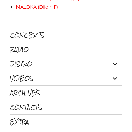
MALOKA (Dijon, F)
CONCERTS
RADIO
DISTRO
ouvrir
le
sous-
VIDEOS
menu
ouvrir
le
sous-
ARCHIVES
menu
CONTACTS
EXTRA