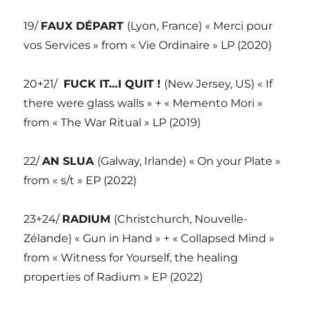
19/
FAUX DÉPART
(Lyon, France) « Merci pour
vos Services » from « Vie Ordinaire » LP (2020)
20+21/
FUCK IT…I QUIT !
(New Jersey, US) « If
there were glass walls » + « Memento Mori »
from « The War Ritual » LP (2019)
22/
AN SLUA
(Galway, Irlande) « On your Plate »
from « s/t » EP (2022)
23+24/
RADIUM
(Christchurch, Nouvelle-
Zélande) « Gun in Hand » + « Collapsed Mind »
from « Witness for Yourself, the healing
properties of Radium » EP (2022)