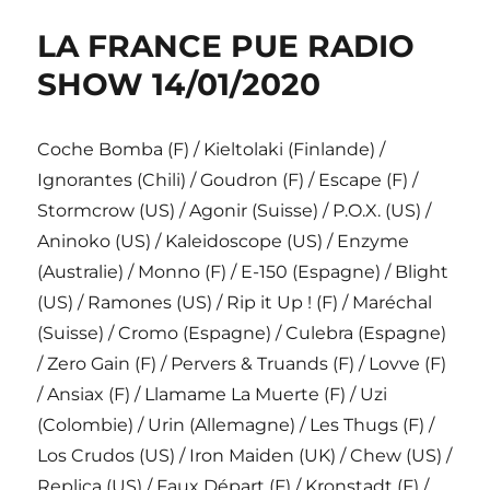
LA FRANCE PUE RADIO
SHOW 14/01/2020
Coche Bomba (F) / Kieltolaki (Finlande) /
Ignorantes (Chili) / Goudron (F) / Escape (F) /
Stormcrow (US) / Agonir (Suisse) / P.O.X. (US) /
Aninoko (US) / Kaleidoscope (US) / Enzyme
(Australie) / Monno (F) / E-150 (Espagne) / Blight
(US) / Ramones (US) / Rip it Up ! (F) / Maréchal
(Suisse) / Cromo (Espagne) / Culebra (Espagne)
/ Zero Gain (F) / Pervers & Truands (F) / Lovve (F)
/ Ansiax (F) / Llamame La Muerte (F) / Uzi
(Colombie) / Urin (Allemagne) / Les Thugs (F) /
Los Crudos (US) / Iron Maiden (UK) / Chew (US) /
Replica (US) / Faux Départ (F) / Kronstadt (F) /