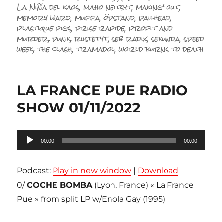
La Niña del kaos
,
maho neitsyt
,
making' out
,
memory ward
,
muffa
,
öpstand
,
pailhead
,
plastique pigs
,
prise rapide
,
profit and
murder
,
punk
,
riistetyt
,
seb radix
,
sekunda
,
speed
week
,
the clash
,
tramadol
,
world burns to death
LA FRANCE PUE RADIO
SHOW 01/11/2022
Lecteur
00:00
00:00
audio
Podcast:
Play in new window
|
Download
0/
COCHE BOMBA
(Lyon, France) « La France
Pue » from split LP w/Enola Gay (1995)