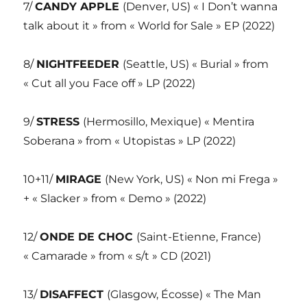
7/
CANDY APPLE
(Denver, US) « I Don’t wanna
talk about it » from « World for Sale » EP (2022)
8/
NIGHTFEEDER
(Seattle, US) « Burial » from
« Cut all you Face off » LP (2022)
9/
STRESS
(Hermosillo, Mexique) « Mentira
Soberana » from « Utopistas » LP (2022)
10+11/
MIRAGE
(New York, US) « Non mi Frega »
+ « Slacker » from « Demo » (2022)
12/
ONDE DE CHOC
(Saint-Etienne, France)
« Camarade » from « s/t » CD (2021)
13/
DISAFFECT
(Glasgow, Écosse) « The Man