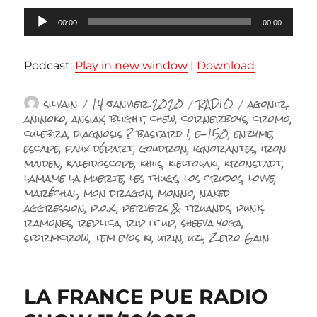
Lecteur
00:00
00:00
audio
Podcast:
Play in new window
|
Download
Auteur
Publié
Catégories
Étiquettes
silvain
14 janvier 2020
RADIO
agonir
,
le
aninoko
,
ansiax
,
blight
,
chew
,
cornerboys
,
cromo
,
culebra
,
diagnosis ? bastard !
,
e-150
,
enzyme
,
escape
,
faux départ
,
goudron
,
ignorantes
,
iron
maiden
,
kaleidoscope
,
khiis
,
kieltolaki
,
kronstadt
,
lamame la muerte
,
les thugs
,
los crudos
,
lovve
,
maréchal
,
mon dragon
,
monno
,
naked
aggression
,
p.o.x.
,
pervers & truands
,
punk
,
ramones
,
replica
,
rip it up
,
sheeva yoga
,
stormcrow
,
tem eyos ki
,
urin
,
uzi
,
Zero Gain
LA FRANCE PUE RADIO