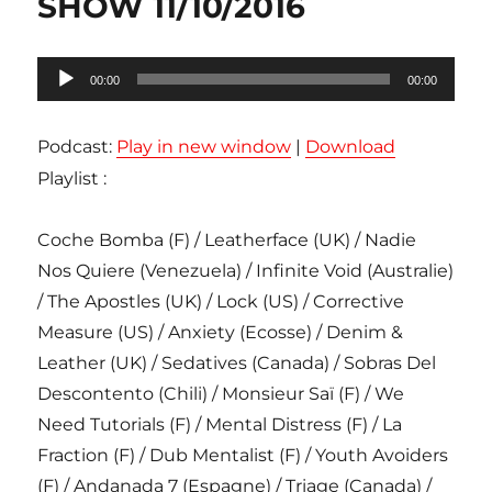
SHOW 11/10/2016
Lecteur
00:00
00:00
audio
Podcast:
Play in new window
|
Download
Playlist :
Coche Bomba (F) / Leatherface (UK) / Nadie
Nos Quiere (Venezuela) / Infinite Void (Australie)
/ The Apostles (UK) / Lock (US) / Corrective
Measure (US) / Anxiety (Ecosse) / Denim &
Leather (UK) / Sedatives (Canada) / Sobras Del
Descontento (Chili) / Monsieur Saï (F) / We
Need Tutorials (F) / Mental Distress (F) / La
Fraction (F) / Dub Mentalist (F) / Youth Avoiders
(F) / Andanada 7 (Espagne) / Triage (Canada) /