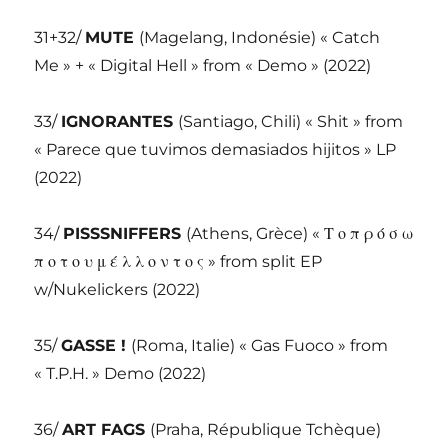
31+32/
MUTE
(Magelang, Indonésie) « Catch
Me » + « Digital Hell » from « Demo » (2022)
33/
IGNORANTES
(Santiago, Chili) « Shit » from
« Parece que tuvimos demasiados hijitos » LP
(2022)
34/
PISSSNIFFERS
(Athens, Grèce) « Τ ο π ρ ό σ ω
π ο τ ο υ μ έ λ λ ο ν τ ο ς » from split EP
w/Nukelickers (2022)
35/
GASSE !
(Roma, Italie) « Gas Fuoco » from
« T.P.H. » Demo (2022)
36/
ART FAGS
(Praha, République Tchèque)