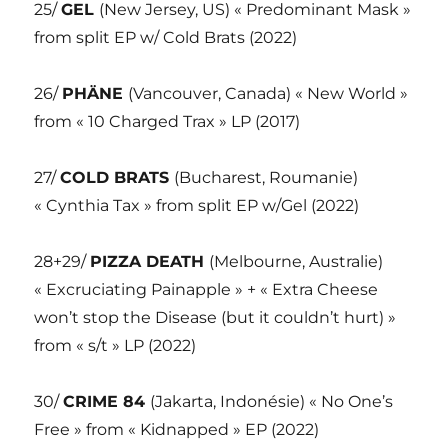
25/
GEL
(New Jersey, US) « Predominant Mask »
from split EP w/ Cold Brats (2022)
26/
PHÄNE
(Vancouver, Canada) « New World »
from « 10 Charged Trax » LP (2017)
27/
COLD BRATS
(Bucharest, Roumanie)
« Cynthia Tax » from split EP w/Gel (2022)
28+29/
PIZZA DEATH
(Melbourne, Australie)
« Excruciating Painapple » + « Extra Cheese
won’t stop the Disease (but it couldn’t hurt) »
from « s/t » LP (2022)
30/
CRIME 84
(Jakarta, Indonésie) « No One’s
Free » from « Kidnapped » EP (2022)