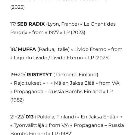
(2025)
17/
SEB RADIX
(Lyon, France) « Le Chant des
Perdrix » from « 1977 » LP (2023)
18/
MUFFA
(Padua, Italie) « Livido Eterno » from
« Liquido Livido / Livido Eterno » LP (2025)
19+20/
RIISTETYT
(Tampere, Finland)
« Rajoitukset » + « Mä en Jaksa Elää » from V/A
« Propaganda – Russia Bombs Finland » LP
(1982)
21+22/
013
(Pukkila, Finland) « En Jaksa Enää » +
« Työnvälittäjä » from V/A « Propaganda – Russia
Bombs Finland » LP (1982)