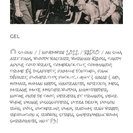
GEL
Auteur
Publié
Catégories
Étiquettes
silvain
1 novembre 2022
RADIO
an slua
,
le
art fags
,
bloody bastard
,
burning Kross
,
candy
apple
,
cold brats
,
comeback clit
,
commando
,
crime 84
,
disaffect
,
famille d'accueil
,
faux
départ
,
flower city
,
fuck it...i quit !
,
gasse !
,
gel
,
homar
,
human needs
,
ignorantes
,
kortatu
,
mess
,
mirage
,
mute
,
myscier blodya
,
nightfeeder
,
noche
,
onde de choc
,
pervers et truands
,
peur
bleue
,
phane
,
pisssniffers
,
pizza death
,
poison
ruïn
,
pöls
,
pucker up
,
punk
,
radium
,
raw breed
,
revolucion x
,
ribbon
,
stress
,
superphenix boum
,
surrogates
,
unit 731