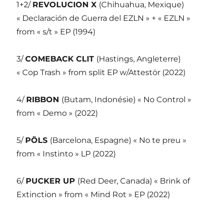
1+2/
REVOLUCION X
(Chihuahua, Mexique)
« Declaración de Guerra del EZLN » + « EZLN »
from « s/t » EP (1994)
3/
COMEBACK CLIT
(Hastings, Angleterre)
« Cop Trash » from split EP w/Attestör (2022)
4/
RIBBON
(Butam, Indonésie) « No Control »
from « Demo » (2022)
5/
PÖLS
(Barcelona, Espagne) « No te preu »
from « Instinto » LP (2022)
6/
PUCKER UP
(Red Deer, Canada) « Brink of
Extinction » from « Mind Rot » EP (2022)