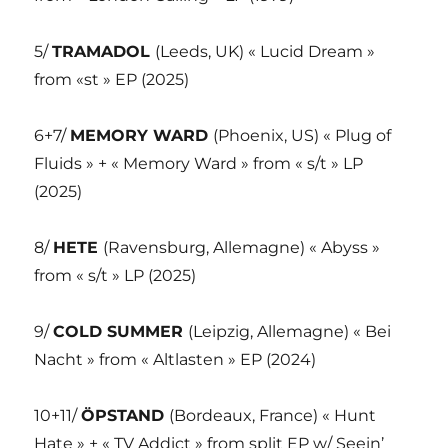
5/
TRAMADOL
(Leeds, UK) « Lucid Dream »
from «st » EP (2025)
6+7/
MEMORY WARD
(Phoenix, US) « Plug of
Fluids » + « Memory Ward » from « s/t » LP
(2025)
8/
HETE
(Ravensburg, Allemagne) « Abyss »
from « s/t » LP (2025)
9/
COLD SUMMER
(Leipzig, Allemagne) « Bei
Nacht » from « Altlasten » EP (2024)
10+11/
ÖPSTAND
(Bordeaux, France) « Hunt
Hate » + « TV Addict » from split EP w/ Seein’