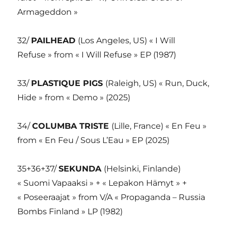
Armageddon »
32/
PAILHEAD
(Los Angeles, US) « I Will
Refuse » from « I Will Refuse » EP (1987)
33/
PLASTIQUE PIGS
(Raleigh, US) « Run, Duck,
Hide » from « Demo » (2025)
34/
COLUMBA TRISTE
(Lille, France) « En Feu »
from « En Feu / Sous L’Eau » EP (2025)
35+36+37/
SEKUNDA
(Helsinki, Finlande)
« Suomi Vapaaksi » + « Lepakon Hämyt » +
« Poseeraajat » from V/A « Propaganda – Russia
Bombs Finland » LP (1982)