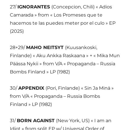
27/
IGNORANTES
(Concepcion, Chili) « Adios
Camarada » from « Los Promeses que te
hacemos te las puedes meter por el culo » EP
(2025)
28+29/
MAHO NEITSYT
(Kuusankoski,
Finlande) « Aku Ankka Raskaana » + « Mika Mun
Päässa Nykii » from V/A « Propaganda – Russia
Bombs Finland » LP (1982)
30/
APPENDIX
(Pori, Finlande) « Sin Ja Minä »
from V/A « Propaganda – Russia Bombs
Finland » LP (1982)
31/
BORN AGAINST
(New York, US) « I am an
Idiot » from split EP w/ Universal Order of