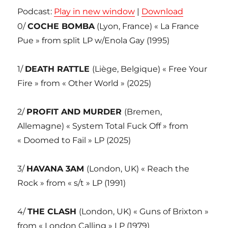
Podcast:
Play in new window
|
Download
0/
COCHE BOMBA
(Lyon, France) « La France
Pue » from split LP w/Enola Gay (1995)
1/
DEATH RATTLE
(Liège, Belgique) « Free Your
Fire » from « Other World » (2025)
2/
PROFIT AND MURDER
(Bremen,
Allemagne) « System Total Fuck Off » from
« Doomed to Fail » LP (2025)
3/
HAVANA 3AM
(London, UK) « Reach the
Rock » from « s/t » LP (1991)
4/
THE CLASH
(London, UK) « Guns of Brixton »
from « London Calling » LP (1979)