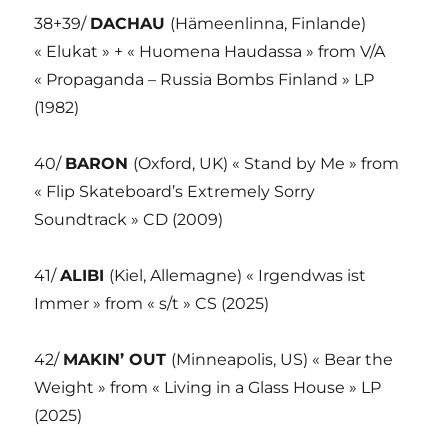
38+39/
DACHAU
(Hämeenlinna, Finlande)
« Elukat » + « Huomena Haudassa » from V/A
« Propaganda – Russia Bombs Finland » LP
(1982)
40/
BARON
(Oxford, UK) « Stand by Me » from
« Flip Skateboard’s Extremely Sorry
Soundtrack » CD (2009)
41/
ALIBI
(Kiel, Allemagne) « Irgendwas ist
Immer » from « s/t » CS (2025)
42/
MAKIN’ OUT
(Minneapolis, US) « Bear the
Weight » from « Living in a Glass House » LP
(2025)