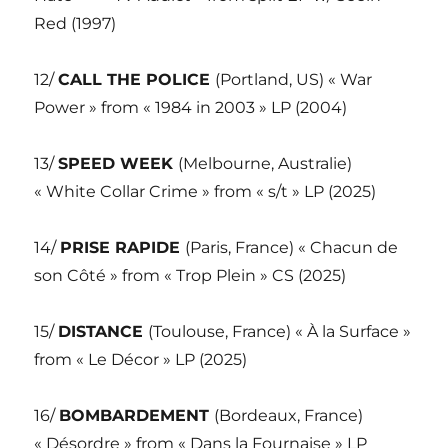
Red (1997)
12/
CALL THE POLICE
(Portland, US) « War
Power » from « 1984 in 2003 » LP (2004)
13/
SPEED WEEK
(Melbourne, Australie)
« White Collar Crime » from « s/t » LP (2025)
14/
PRISE RAPIDE
(Paris, France) « Chacun de
son Côté » from « Trop Plein » CS (2025)
15/
DISTANCE
(Toulouse, France) « À la Surface »
from « Le Décor » LP (2025)
16/
BOMBARDEMENT
(Bordeaux, France)
« Désordre » from « Dans la Fournaise » LP