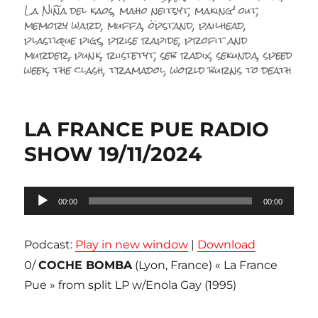
La Niña del kaos
,
maho neitsyt
,
making' out
,
memory ward
,
muffa
,
öpstand
,
pailhead
,
plastique pigs
,
prise rapide
,
profit and
murder
,
punk
,
riistetyt
,
seb radix
,
sekunda
,
speed
week
,
the clash
,
tramadol
,
world burns to death
LA FRANCE PUE RADIO
SHOW 19/11/2024
Lecteur
00:00
00:00
audio
Podcast:
Play in new window
|
Download
0/
COCHE BOMBA
(Lyon, France) « La France
Pue » from split LP w/Enola Gay (1995)