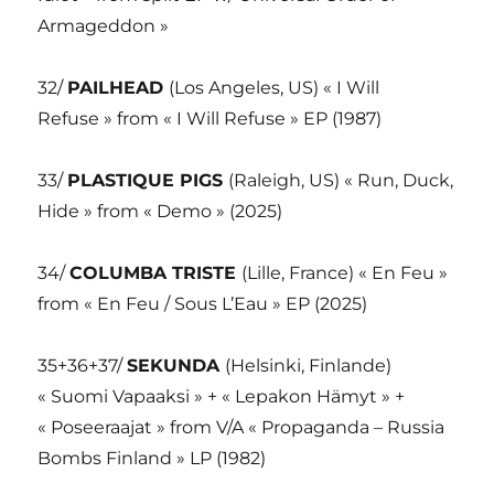
Armageddon »
32/
PAILHEAD
(Los Angeles, US) « I Will
Refuse » from « I Will Refuse » EP (1987)
33/
PLASTIQUE PIGS
(Raleigh, US) « Run, Duck,
Hide » from « Demo » (2025)
34/
COLUMBA TRISTE
(Lille, France) « En Feu »
from « En Feu / Sous L’Eau » EP (2025)
35+36+37/
SEKUNDA
(Helsinki, Finlande)
« Suomi Vapaaksi » + « Lepakon Hämyt » +
« Poseeraajat » from V/A « Propaganda – Russia
Bombs Finland » LP (1982)