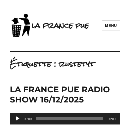
la france pue
MENU
Étiquette :
riistetyt
LA FRANCE PUE RADIO
SHOW 16/12/2025
Lecteur
00:00
00:00
audio