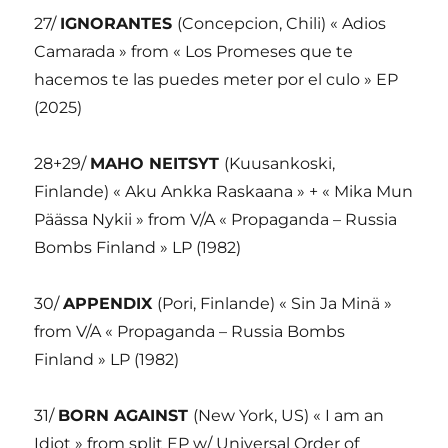
27/
IGNORANTES
(Concepcion, Chili) « Adios
Camarada » from « Los Promeses que te
hacemos te las puedes meter por el culo » EP
(2025)
28+29/
MAHO NEITSYT
(Kuusankoski,
Finlande) « Aku Ankka Raskaana » + « Mika Mun
Päässa Nykii » from V/A « Propaganda – Russia
Bombs Finland » LP (1982)
30/
APPENDIX
(Pori, Finlande) « Sin Ja Minä »
from V/A « Propaganda – Russia Bombs
Finland » LP (1982)
31/
BORN AGAINST
(New York, US) « I am an
Idiot » from split EP w/ Universal Order of