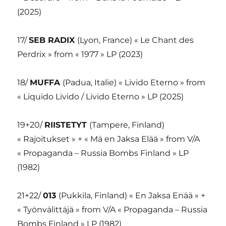
(2025)
17/
SEB RADIX
(Lyon, France) « Le Chant des
Perdrix » from « 1977 » LP (2023)
18/
MUFFA
(Padua, Italie) « Livido Eterno » from
« Liquido Livido / Livido Eterno » LP (2025)
19+20/
RIISTETYT
(Tampere, Finland)
« Rajoitukset » + « Mä en Jaksa Elää » from V/A
« Propaganda – Russia Bombs Finland » LP
(1982)
21+22/
013
(Pukkila, Finland) « En Jaksa Enää » +
« Työnvälittäjä » from V/A « Propaganda – Russia
Bombs Finland » LP (1982)