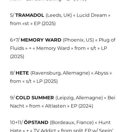
5/
TRAMADOL
(Leeds, UK) « Lucid Dream »
from «st » EP (2025)
6+7/
MEMORY WARD
(Phoenix, US) « Plug of
Fluids » + « Memory Ward » from « s/t » LP
(2025)
8/
HETE
(Ravensburg, Allemagne) « Abyss »
from « s/t » LP (2025)
9/
COLD SUMMER
(Leipzig, Allemagne) « Bei
Nacht » from « Altlasten » EP (2024)
10+11/
ÖPSTAND
(Bordeaux, France) « Hunt
Hate » + « TV Addict » from split EP w/ Seein’