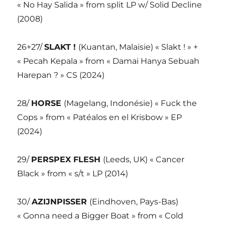
« No Hay Salida » from split LP w/ Solid Decline
(2008)
26+27/
SLAKT !
(Kuantan, Malaisie) « Slakt ! » +
« Pecah Kepala » from « Damai Hanya Sebuah
Harepan ? » CS (2024)
28/
HORSE
(Magelang, Indonésie) « Fuck the
Cops » from « Patéalos en el Krisbow » EP
(2024)
29/
PERSPEX FLESH
(Leeds, UK) « Cancer
Black » from « s/t » LP (2014)
30/
AZIJNPISSER
(Eindhoven, Pays-Bas)
« Gonna need a Bigger Boat » from « Cold