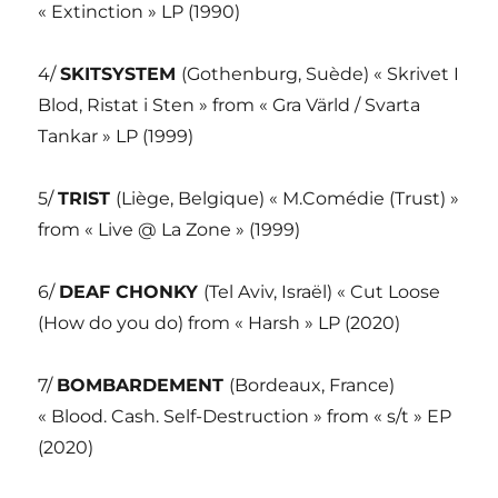
« Extinction » LP (1990)
4/
SKITSYSTEM
(Gothenburg, Suède) « Skrivet I
Blod, Ristat i Sten » from « Gra Värld / Svarta
Tankar » LP (1999)
5/
TRIST
(Liège, Belgique) « M.Comédie (Trust) »
from « Live @ La Zone » (1999)
6/
DEAF CHONKY
(Tel Aviv, Israël) « Cut Loose
(How do you do) from « Harsh » LP (2020)
7/
BOMBARDEMENT
(Bordeaux, France)
« Blood. Cash. Self-Destruction » from « s/t » EP
(2020)