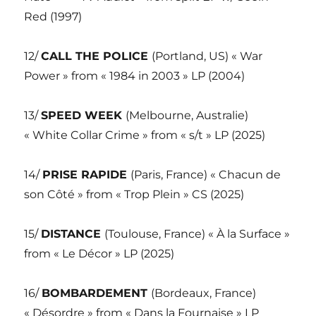
Red (1997)
12/
CALL THE POLICE
(Portland, US) « War
Power » from « 1984 in 2003 » LP (2004)
13/
SPEED WEEK
(Melbourne, Australie)
« White Collar Crime » from « s/t » LP (2025)
14/
PRISE RAPIDE
(Paris, France) « Chacun de
son Côté » from « Trop Plein » CS (2025)
15/
DISTANCE
(Toulouse, France) « À la Surface »
from « Le Décor » LP (2025)
16/
BOMBARDEMENT
(Bordeaux, France)
« Désordre » from « Dans la Fournaise » LP