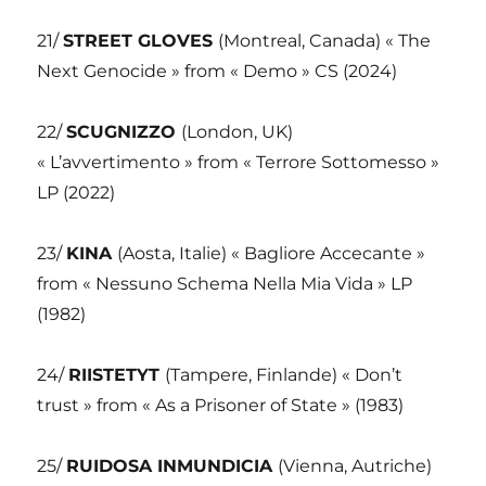
21/
STREET GLOVES
(Montreal, Canada) « The
Next Genocide » from « Demo » CS (2024)
22/
SCUGNIZZO
(London, UK)
« L’avvertimento » from « Terrore Sottomesso »
LP (2022)
23/
KINA
(Aosta, Italie) « Bagliore Accecante »
from « Nessuno Schema Nella Mia Vida » LP
(1982)
24/
RIISTETYT
(Tampere, Finlande) « Don’t
trust » from « As a Prisoner of State » (1983)
25/
RUIDOSA INMUNDICIA
(Vienna, Autriche)