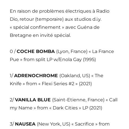
En raison de problèmes électriques à Radio
Dio, retour (temporaire) aux studios d.i.y.
« spécial confinement » avec Guéna de
Bretagne en invité spécial.
0 /
COCHE BOMBA
(Lyon, France) « La France
Pue » from split LP w/Enola Gay (1995)
1/
ADRENOCHROME
(Oakland, US) « The
Knife » from « Flexi Series #2 » (2021)
2/
VANILLA BLUE
(Saint-Etienne, France) « Call
my Name » from « Dark Cities » LP (2021)
3/
NAUSEA
(New York, US) « Sacrifice » from