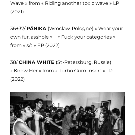
Wave » from « Riding another toxic wave » LP
(2021)
36+37/
PÄNIKA
(Wroclaw, Pologne) « Wear your
own fur, asshole » + « Fuck your categories »
from « s/t » EP (2022)
38/
CHINA WHITE
(St-Petersburg, Russie)
« Knew Her » from « Turbo Gum Insert » LP
(2022)