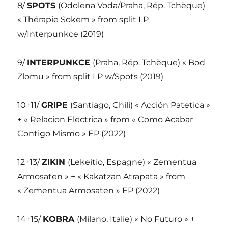
8/
SPOTS
(Odolena Voda/Praha, Rép. Tchèque)
« Thérapie Sokem » from split LP
w/Interpunkce (2019)
9/
INTERPUNKCE
(Praha, Rép. Tchèque) « Bod
Zlomu » from split LP w/Spots (2019)
10+11/
GRIPE
(Santiago, Chili) « Acción Patetica »
+ « Relacion Electrica » from « Como Acabar
Contigo Mismo » EP (2022)
12+13/
ZIKIN
(Lekeitio, Espagne) « Zementua
Armosaten » + « Kakatzan Atrapata » from
« Zementua Armosaten » EP (2022)
14+15/
KOBRA
(Milano, Italie) « No Futuro » +