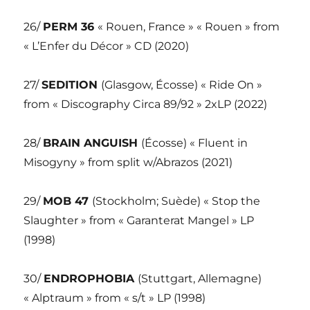
26/
PERM 36
« Rouen, France » « Rouen » from
« L’Enfer du Décor » CD (2020)
27/
SEDITION
(Glasgow, Écosse) « Ride On »
from « Discography Circa 89/92 » 2xLP (2022)
28/
BRAIN ANGUISH
(Écosse) « Fluent in
Misogyny » from split w/Abrazos (2021)
29/
MOB 47
(Stockholm; Suède) « Stop the
Slaughter » from « Garanterat Mangel » LP
(1998)
30/
ENDROPHOBIA
(Stuttgart, Allemagne)
« Alptraum » from « s/t » LP (1998)