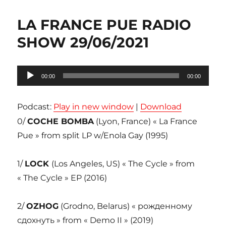
LA FRANCE PUE RADIO
SHOW 29/06/2021
Lecteur
00:00
00:00
audio
Podcast:
Play in new window
|
Download
0/
COCHE BOMBA
(Lyon, France) « La France
Pue » from split LP w/Enola Gay (1995)
1/
LOCK
(Los Angeles, US) « The Cycle » from
« The Cycle » EP (2016)
2/
OZHOG
(Grodno, Belarus) « рожденному
сдохнуть » from « Demo II » (2019)