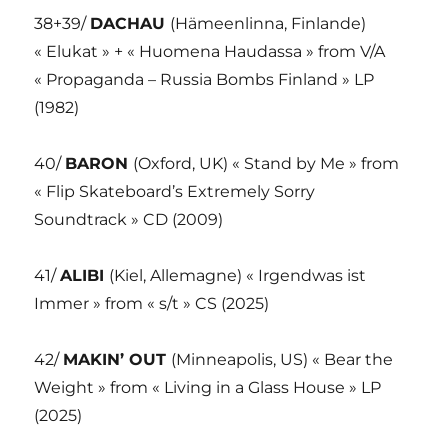
38+39/
DACHAU
(Hämeenlinna, Finlande)
« Elukat » + « Huomena Haudassa » from V/A
« Propaganda – Russia Bombs Finland » LP
(1982)
40/
BARON
(Oxford, UK) « Stand by Me » from
« Flip Skateboard’s Extremely Sorry
Soundtrack » CD (2009)
41/
ALIBI
(Kiel, Allemagne) « Irgendwas ist
Immer » from « s/t » CS (2025)
42/
MAKIN’ OUT
(Minneapolis, US) « Bear the
Weight » from « Living in a Glass House » LP
(2025)