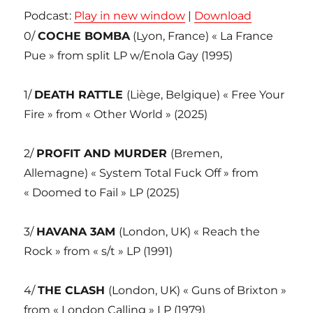
Podcast:
Play in new window
|
Download
0/
COCHE BOMBA
(Lyon, France) « La France
Pue » from split LP w/Enola Gay (1995)
1/
DEATH RATTLE
(Liège, Belgique) « Free Your
Fire » from « Other World » (2025)
2/
PROFIT AND MURDER
(Bremen,
Allemagne) « System Total Fuck Off » from
« Doomed to Fail » LP (2025)
3/
HAVANA 3AM
(London, UK) « Reach the
Rock » from « s/t » LP (1991)
4/
THE CLASH
(London, UK) « Guns of Brixton »
from « London Calling » LP (1979)