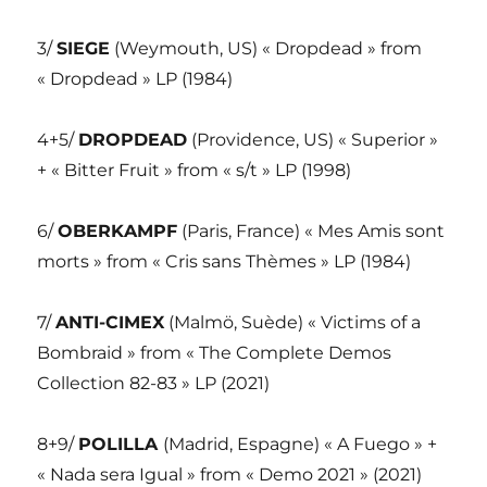
3/
SIEGE
(Weymouth, US) « Dropdead » from
« Dropdead » LP (1984)
4+5/
DROPDEAD
(Providence, US) « Superior »
+ « Bitter Fruit » from « s/t » LP (1998)
6/
OBERKAMPF
(Paris, France) « Mes Amis sont
morts » from « Cris sans Thèmes » LP (1984)
7/
ANTI-CIMEX
(Malmö, Suède) « Victims of a
Bombraid » from « The Complete Demos
Collection 82-83 » LP (2021)
8+9/
POLILLA
(Madrid, Espagne) « A Fuego » +
« Nada sera Igual » from « Demo 2021 » (2021)