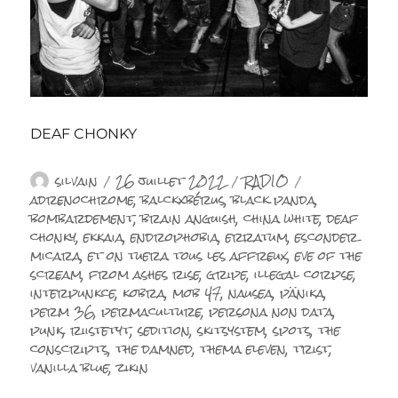
DEAF CHONKY
Auteur
Publié
Catégories
Étiquettes
silvain
26 juillet 2022
RADIO
le
adrenochrome
,
balckxbérus
,
black panda
,
bombardement
,
brain anguish
,
china white
,
deaf
chonky
,
ekkaia
,
endrophobia
,
erratum
,
esconder
micara
,
et on tuera tous les affreux
,
eve of the
scream
,
from ashes rise
,
gripe
,
illegal corpse
,
interpunkce
,
kobra
,
mob 47
,
nausea
,
pänika
,
perm 36
,
permaculture
,
persona non data
,
punk
,
riistetyt
,
sedition
,
skitsystem
,
spots
,
the
conscripts
,
the damned
,
thema eleven
,
trist
,
vanilla blue
,
zikin