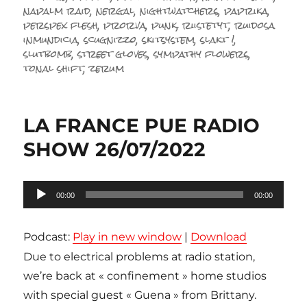
napalm raid
,
nergal
,
nightwatchers
,
paprika
,
perspex flesh
,
prorva
,
punk
,
riistetyt
,
ruidosa
inmundicia
,
scugnizzo
,
skitsystem
,
slakt !
,
slutbomb
,
street gloves
,
sympathy flowers
,
tonal shift
,
zerum
LA FRANCE PUE RADIO
SHOW 26/07/2022
Lecteur
00:00
00:00
audio
Podcast:
Play in new window
|
Download
Due to electrical problems at radio station,
we’re back at « confinement » home studios
with special guest « Guena » from Brittany.