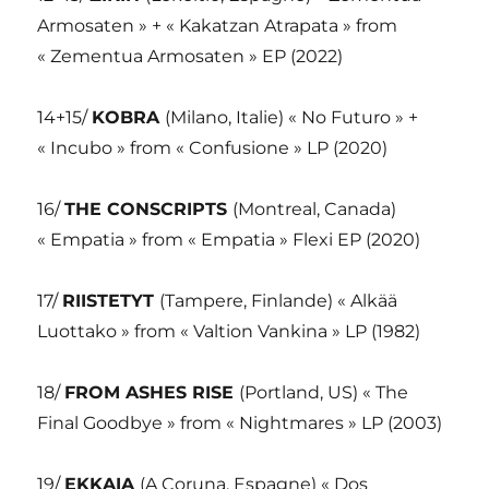
Armosaten » + « Kakatzan Atrapata » from
« Zementua Armosaten » EP (2022)
14+15/
KOBRA
(Milano, Italie) « No Futuro » +
« Incubo » from « Confusione » LP (2020)
16/
THE CONSCRIPTS
(Montreal, Canada)
« Empatia » from « Empatia » Flexi EP (2020)
17/
RIISTETYT
(Tampere, Finlande) « Alkää
Luottako » from « Valtion Vankina » LP (1982)
18/
FROM ASHES RISE
(Portland, US) « The
Final Goodbye » from « Nightmares » LP (2003)
19/
EKKAIA
(A Coruna, Espagne) « Dos