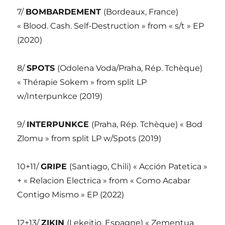
7/
BOMBARDEMENT
(Bordeaux, France)
« Blood. Cash. Self-Destruction » from « s/t » EP
(2020)
8/
SPOTS
(Odolena Voda/Praha, Rép. Tchèque)
« Thérapie Sokem » from split LP
w/Interpunkce (2019)
9/
INTERPUNKCE
(Praha, Rép. Tchèque) « Bod
Zlomu » from split LP w/Spots (2019)
10+11/
GRIPE
(Santiago, Chili) « Acción Patetica »
+ « Relacion Electrica » from « Como Acabar
Contigo Mismo » EP (2022)
12+13/
ZIKIN
(Lekeitio, Espagne) « Zementua