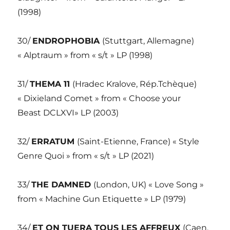
(1998)
30/
ENDROPHOBIA
(Stuttgart, Allemagne)
« Alptraum » from « s/t » LP (1998)
31/
THEMA 11
(Hradec Kralove, Rép.Tchèque)
« Dixieland Comet » from « Choose your
Beast DCLXVI» LP (2003)
32/
ERRATUM
(Saint-Etienne, France) « Style
Genre Quoi » from « s/t » LP (2021)
33/
THE DAMNED
(London, UK) « Love Song »
from « Machine Gun Etiquette » LP (1979)
34/
ET ON TUERA TOUS LES AFFREUX
(Caen,