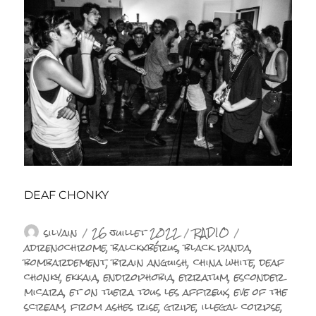
DEAF CHONKY
Auteur
Publié
Catégories
Étiquettes
silvain
26 juillet 2022
RADIO
le
adrenochrome
,
balckxbérus
,
black panda
,
bombardement
,
brain anguish
,
china white
,
deaf
chonky
,
ekkaia
,
endrophobia
,
erratum
,
esconder
micara
,
et on tuera tous les affreux
,
eve of the
scream
,
from ashes rise
,
gripe
,
illegal corpse
,