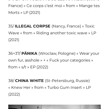
France) « Ce corps c’est moi » from « Mange tes
Morts » LP (2021)
35/
ILLEGAL CORPSE
(Nancy, France) « Toxic
Wave » from « Riding another toxic wave » LP
(2021)
36+37/
PÄNIKA
(Wroclaw, Pologne) « Wear your
own fur, asshole » + « Fuck your categories »
from « s/t » EP (2022)
38/
CHINA WHITE
(St-Petersburg, Russie)
« Knew Her » from « Turbo Gum Insert » LP
(2022)