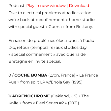
Podcast:
Play in new window
|
Download
Due to electrical problems at radio station,
we’re back at « confinement » home studios
with special guest « Guena » from Brittany.
En raison de problèmes électriques à Radio
Dio, retour (temporaire) aux studios d.i.y.
« spécial confinement » avec Guéna de
Bretagne en invité spécial.
0 /
COCHE BOMBA
(Lyon, France) « La France
Pue » from split LP w/Enola Gay (1995)
1/
ADRENOCHROME
(Oakland, US) « The
Knife » from « Flexi Series #2 » (2021)