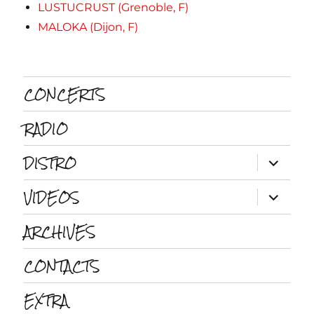
LUSTUCRUST (Grenoble, F)
MALOKA (Dijon, F)
CONCERTS
RADIO
DISTRO
ouvrir
le
sous-
VIDEOS
menu
ouvrir
le
sous-
ARCHIVES
menu
CONTACTS
EXTRA