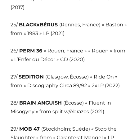
(2017)
25/
BLACKxBÉRUS
(Rennes, France) « Baston »
from « 1983 » LP (2021)
26/
PERM 36
« Rouen, France » « Rouen » from
« L’Enfer du Décor » CD (2020)
27/
SEDITION
(Glasgow, Écosse) « Ride On »
from « Discography Circa 89/92 » 2xLP (2022)
28/
BRAIN ANGUISH
(Écosse) « Fluent in
Misogyny » from split w/Abrazos (2021)
29/
MOB 47
(Stockholm; Suède) « Stop the
Slaughter » from « Garanterat Mangel » LP