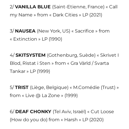
2/
VANILLA BLUE
(Saint-Etienne, France) « Call
my Name » from « Dark Cities » LP (2021)
3/
NAUSEA
(New York, US) « Sacrifice » from
« Extinction » LP (1990)
4/
SKITSYSTEM
(Gothenburg, Suède) « Skrivet I
Blod, Ristat i Sten » from « Gra Värld / Svarta
Tankar » LP (1999)
5/
TRIST
(Liège, Belgique) « M.Comédie (Trust) »
from « Live @ La Zone » (1999)
6/
DEAF CHONKY
(Tel Aviv, Israël) « Cut Loose
(How do you do) from « Harsh » LP (2020)