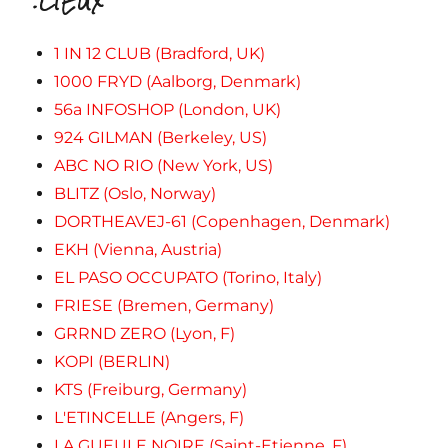
.LIEUX
1 IN 12 CLUB (Bradford, UK)
1000 FRYD (Aalborg, Denmark)
56a INFOSHOP (London, UK)
924 GILMAN (Berkeley, US)
ABC NO RIO (New York, US)
BLITZ (Oslo, Norway)
DORTHEAVEJ-61 (Copenhagen, Denmark)
EKH (Vienna, Austria)
EL PASO OCCUPATO (Torino, Italy)
FRIESE (Bremen, Germany)
GRRND ZERO (Lyon, F)
KOPI (BERLIN)
KTS (Freiburg, Germany)
L'ETINCELLE (Angers, F)
LA GUEULE NOIRE (Saint-Etienne, F)