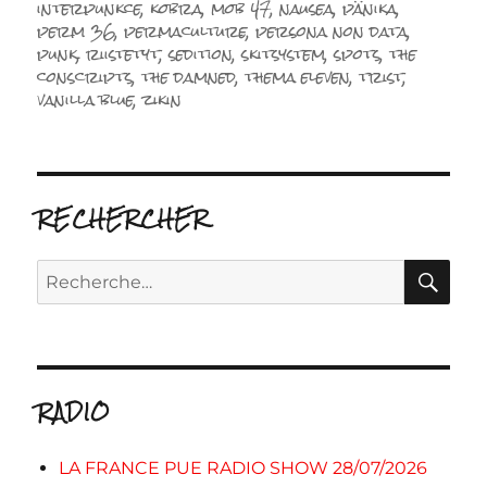
interpunkce
,
kobra
,
mob 47
,
nausea
,
pänika
,
perm 36
,
permaculture
,
persona non data
,
punk
,
riistetyt
,
sedition
,
skitsystem
,
spots
,
the
conscripts
,
the damned
,
thema eleven
,
trist
,
vanilla blue
,
zikin
RECHERCHER
RE
Recherche
pour :
RADIO
LA FRANCE PUE RADIO SHOW 28/07/2026