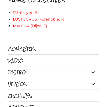
PUNKS COLLECTIVES
1234! (Lyon, F)
LUSTUCRUST (Grenoble, F)
MALOKA (Dijon, F)
CONCERTS
RADIO
DISTRO
ouvrir
le
sous-
VIDEOS
menu
ouvrir
le
sous-
ARCHIVES
menu