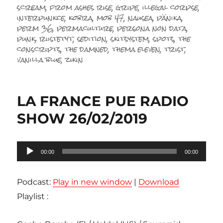
scream
,
from ashes rise
,
gripe
,
illegal corpse
,
interpunkce
,
kobra
,
mob 47
,
nausea
,
pänika
,
perm 36
,
permaculture
,
persona non data
,
punk
,
riistetyt
,
sedition
,
skitsystem
,
spots
,
the
conscripts
,
the damned
,
thema eleven
,
trist
,
vanilla blue
,
zikin
LA FRANCE PUE RADIO
SHOW 26/02/2019
Lecteur
00:00
00:00
audio
Podcast:
Play in new window
|
Download
Playlist :