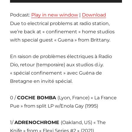
audio
Podcast:
Play in new window
|
Download
Due to electrical problems at radio station,
we’re back at « confinement » home studios
with special guest « Guena » from Brittany.
En raison de problèmes électriques à Radio
Dio, retour (temporaire) aux studios d.i.y.
« spécial confinement » avec Guéna de
Bretagne en invité spécial.
0 /
COCHE BOMBA
(Lyon, France) « La France
Pue » from split LP w/Enola Gay (1995)
1/
ADRENOCHROME
(Oakland, US) « The
Knife » from « Flexi Series #2 » (2021)