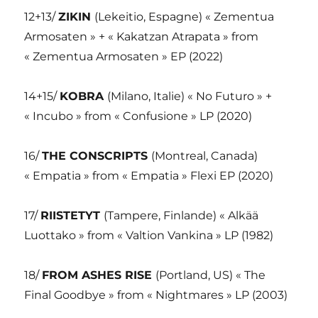
12+13/
ZIKIN
(Lekeitio, Espagne) « Zementua
Armosaten » + « Kakatzan Atrapata » from
« Zementua Armosaten » EP (2022)
14+15/
KOBRA
(Milano, Italie) « No Futuro » +
« Incubo » from « Confusione » LP (2020)
16/
THE CONSCRIPTS
(Montreal, Canada)
« Empatia » from « Empatia » Flexi EP (2020)
17/
RIISTETYT
(Tampere, Finlande) « Alkää
Luottako » from « Valtion Vankina » LP (1982)
18/
FROM ASHES RISE
(Portland, US) « The
Final Goodbye » from « Nightmares » LP (2003)