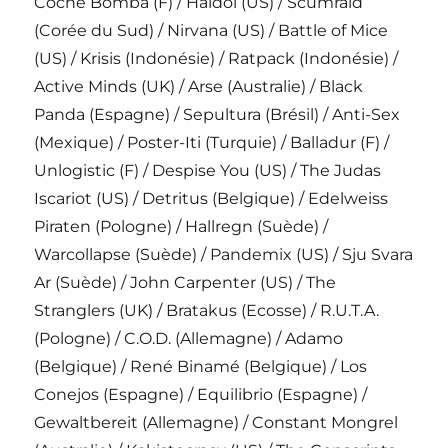
Coche Bomba (F) / Haldol (US) / Scumraid
(Corée du Sud) / Nirvana (US) / Battle of Mice
(US) / Krisis (Indonésie) / Ratpack (Indonésie) /
Active Minds (UK) / Arse (Australie) / Black
Panda (Espagne) / Sepultura (Brésil) / Anti-Sex
(Mexique) / Poster-Iti (Turquie) / Balladur (F) /
Unlogistic (F) / Despise You (US) / The Judas
Iscariot (US) / Detritus (Belgique) / Edelweiss
Piraten (Pologne) / Hallregn (Suède) /
Warcollapse (Suède) / Pandemix (US) / Sju Svara
Ar (Suède) / John Carpenter (US) / The
Stranglers (UK) / Bratakus (Ecosse) / R.U.T.A.
(Pologne) / C.O.D. (Allemagne) / Adamo
(Belgique) / René Binamé (Belgique) / Los
Conejos (Espagne) / Equilibrio (Espagne) /
Gewaltbereit (Allemagne) / Constant Mongrel