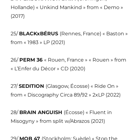
Hollande) « Unkind Mankind » from « Demo »
(2017)
25/
BLACKxBÉRUS
(Rennes, France) « Baston »
from « 1983 » LP (2021)
26/
PERM 36
« Rouen, France » « Rouen » from
« L’Enfer du Décor » CD (2020)
27/
SEDITION
(Glasgow, Écosse) « Ride On »
from « Discography Circa 89/92 » 2xLP (2022)
28/
BRAIN ANGUISH
(Écosse) « Fluent in
Misogyny » from split w/Abrazos (2021)
29/
MOB 47
(Stockholm; Suède) « Stop the