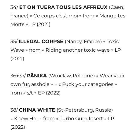
34/
ET ON TUERA TOUS LES AFFREUX
(Caen,
France) « Ce corps c’est moi » from « Mange tes
Morts » LP (2021)
35/
ILLEGAL CORPSE
(Nancy, France) « Toxic
Wave » from « Riding another toxic wave » LP
(2021)
36+37/
PÄNIKA
(Wroclaw, Pologne) « Wear your
own fur, asshole » + « Fuck your categories »
from « s/t » EP (2022)
38/
CHINA WHITE
(St-Petersburg, Russie)
« Knew Her » from « Turbo Gum Insert » LP
(2022)