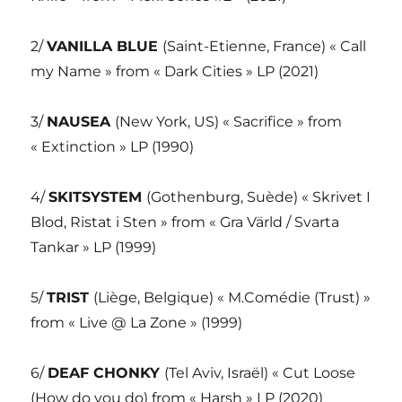
2/
VANILLA BLUE
(Saint-Etienne, France) « Call
my Name » from « Dark Cities » LP (2021)
3/
NAUSEA
(New York, US) « Sacrifice » from
« Extinction » LP (1990)
4/
SKITSYSTEM
(Gothenburg, Suède) « Skrivet I
Blod, Ristat i Sten » from « Gra Värld / Svarta
Tankar » LP (1999)
5/
TRIST
(Liège, Belgique) « M.Comédie (Trust) »
from « Live @ La Zone » (1999)
6/
DEAF CHONKY
(Tel Aviv, Israël) « Cut Loose
(How do you do) from « Harsh » LP (2020)