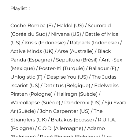
Playlist :
Coche Bomba (F) / Haldol (US) / Scumraid
(Corée du Sud) / Nirvana (US) / Battle of Mice
(US) / Krisis (Indonésie) / Ratpack (Indonésie) /
Active Minds (UK) / Arse (Australie) / Black
Panda (Espagne) / Sepultura (Brésil) / Anti-Sex
(Mexique) / Poster-Iti (Turquie) / Balladur (F) /
Unlogistic (F) / Despise You (US) / The Judas
Iscariot (US) / Detritus (Belgique) / Edelweiss
Piraten (Pologne) / Hallregn (Suède) /
Warcollapse (Suède) / Pandemix (US) / Sju Svara
Ar (Suède) / John Carpenter (US) / The
Stranglers (UK) / Bratakus (Ecosse) / R.U.T.A.
(Pologne) / C.O.D. (Allemagne) / Adamo
(Belgique) / René Binamé (Belgique) / Los