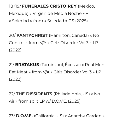
18+19/
FUNERALES CRISTO REY
(Mexico,
Mexique) « Virgen de Media Noche » +
« Soledad » from « Soledad » CS (2025)
20/
PANTYCHRIST
(Hamilton, Canada) « No
Control » from V/A « Girlz Disorder Vol.3 » LP
(2022)
21/
BRATAKUS
(Tomintoul, Écosse) « Real Men
Eat Meat » from V/A « Girlz Disorder Vol.3 » LP
(2022)
22/
THE DISSIDENTS
(Philadelphia, US) « No
Air » from split LP w/ D.O.V.E. (2025)
23/
D.O.V.E.
(California, US) « Anarchy Garden »