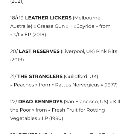
(2021)
18/+19
LEATHER LICKERS
(Melbourne,
Australie) « Grease Gun » + « Joyride » from
« s/t » EP (2019)
20/
LAST RESERVES
(Liverpool, UK) Pink Bits
(2019)
21/
THE STRANGLERS
(Guildford, UK)
« Peaches » from « Rattus Norvegicus » (1977)
22/
DEAD KENNEDYS
(San Francisco, US) « Kill
the Poor » from « Fresh Fruit for Rotting
Vegetables » LP (1980)