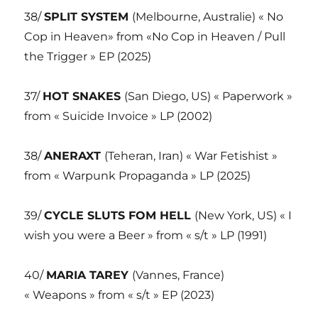
38/
SPLIT SYSTEM
(Melbourne, Australie) « No
Cop in Heaven» from «No Cop in Heaven / Pull
the Trigger » EP (2025)
37/
HOT SNAKES
(San Diego, US) « Paperwork »
from « Suicide Invoice » LP (2002)
38/
ANERAXT
(Teheran, Iran) « War Fetishist »
from « Warpunk Propaganda » LP (2025)
39/
CYCLE SLUTS FOM HELL
(New York, US) « I
wish you were a Beer » from « s/t » LP (1991)
40/
MARIA TAREY
(Vannes, France)
« Weapons » from « s/t » EP (2023)