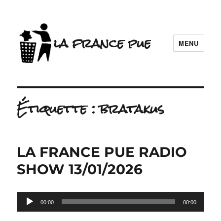
la france pue
MENU
Étiquette :
bratakus
LA FRANCE PUE RADIO
SHOW 13/01/2026
Lecteur
00:00
00:00
audio