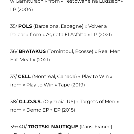
w Garniturach » from « Testowane na Ludziach»
LP (2004)
35/
PÖLS
(Barcelona, Espagne) « Volver a
Pelear » from « Agrieta El Asfalto » LP (2021)
36/
BRATAKUS
(Tomintoul, Écosse) « Real Men
Eat Meat » (2021)
37/
CELL
(Montréal, Canada) « Play to Win »
from « Play to Win » Tape (2019)
38/
G.L.O.S.S.
(Olympia, US) « Targets of Men »
from « Demo EP » EP (2015)
39+40/
TROTSKI NAUTIQUE
(Paris, France)