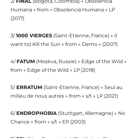
2/
FINAL
(Bogota, Colombia) « Obsolencia
Humana » from « Obsolencia Humana » LP
(2017)
3/
1000 VIERGES
(Saint-Etienne, France) « (I
want to) Kill the Sun » from « Demo » (2007)
4/
FATUM
(Moskva, Russie) « Edge of the Wild »
from « Edge of the Wild » LP (2018)
5/
ERRATUM
(Saint-Etienne, France) « Seul au
milieu de nous autres » from « s/t » LP (2021)
6/
ENDROPHOBIA
(Stuttgart, Allemagne) « No
Chance » from « s/t » EP (2003)