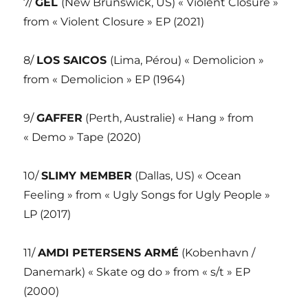
7/
GEL
(New Brunswick, US) « Violent Closure »
from « Violent Closure » EP (2021)
8/
LOS SAICOS
(Lima, Pérou) « Demolicion »
from « Demolicion » EP (1964)
9/
GAFFER
(Perth, Australie) « Hang » from
« Demo » Tape (2020)
10/
SLIMY MEMBER
(Dallas, US) « Ocean
Feeling » from « Ugly Songs for Ugly People »
LP (2017)
11/
AMDI PETERSENS ARMÉ
(Kobenhavn /
Danemark) « Skate og do » from « s/t » EP
(2000)