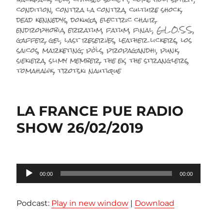
condition
,
contra la contra
,
culture shock
,
dead kennedys
,
dokuga
,
electric chair
,
endrophobia
,
erratum
,
fatum
,
final
,
G.L.O.S.S.
,
gaffer
,
gel
,
last reserves
,
leather lickers
,
los
saicos
,
marketing
,
pöls
,
propagandhi
,
punk
,
siekiera
,
slimy member
,
the ex
,
the stranglers
,
tomahawk
,
trotski nautique
LA FRANCE PUE RADIO
SHOW 26/02/2019
Lecteur
00:00
00:00
audio
Podcast:
Play in new window
|
Download