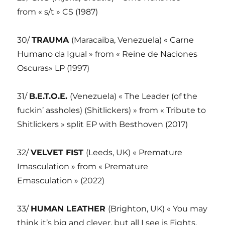
from « s/t » CS (1987)
30/
TRAUMA
(Maracaiba, Venezuela) « Carne
Humano da Igual » from « Reine de Naciones
Oscuras» LP (1997)
31/
B.E.T.O.E.
(Venezuela) « The Leader (of the
fuckin’ assholes) (Shitlickers) » from « Tribute to
Shitlickers » split EP with Besthoven (2017)
32/
VELVET FIST
(Leeds, UK) « Premature
Imasculation » from « Premature
Emasculation » (2022)
33/
HUMAN LEATHER
(Brighton, UK) « You may
think it’s big and clever, but all I see is Fights,