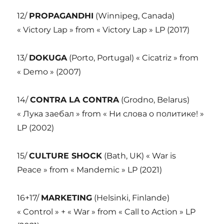
12/
PROPAGANDHI
(Winnipeg, Canada)
« Victory Lap » from « Victory Lap » LP (2017)
13/
DOKUGA
(Porto, Portugal) « Cicatriz » from
« Demo » (2007)
14/
CONTRA LA CONTRA
(Grodno, Belarus)
« Лука заебал » from « Ни слова о политике! »
LP (2002)
15/
CULTURE SHOCK
(Bath, UK) « War is
Peace » from « Mandemic » LP (2021)
16+17/
MARKETING
(Helsinki, Finlande)
« Control » + « War » from « Call to Action » LP