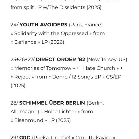
from split LP w/The Dissidents (2025)
24/
YOUTH AVOIDERS
(Paris, France)
« Solidarity with the Oppressed » from
« Defiance » LP (2026)
25+26+27/
DIRECT ORDER ’82
(New Jersey, US)
« Memories of Tomorrow » + I Hate Church » +
« Reject » from « Demo / 12 Songs EP » CS/EP
(2025)
28/
SCHIMMEL ÜBER BERLIN
(Berlin,
Allemagne) « Hohe Lichter » from
« Eisenmund » LP (2025)
29/
GRC
(Rijeka, Croatie) « Crne Rukavice »