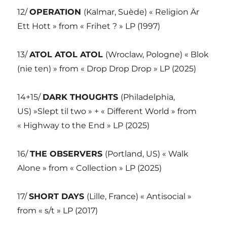
12/
OPERATION
(Kalmar, Suède) « Religion Är
Ett Hott » from « Frihet ? » LP (1997)
13/
ATOL ATOL ATOL
(Wroclaw, Pologne) « Blok
(nie ten) » from « Drop Drop Drop » LP (2025)
14+15/
DARK THOUGHTS
(Philadelphia,
US) »Slept til two » + « Different World » from
« Highway to the End » LP (2025)
16/
THE OBSERVERS
(Portland, US) « Walk
Alone » from « Collection » LP (2025)
17/
SHORT DAYS
(Lille, France) « Antisocial »
from « s/t » LP (2017)