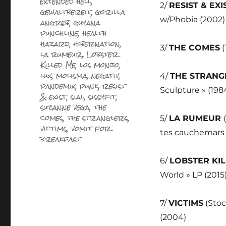
extended hell
,
2/
RESIST & EXI
gewaltbereit
,
gorilla
angreb
,
guyana
w/Phobia (2002)
punchline
,
health
hazard
,
hibernation
,
3/
THE COMES
(
la rumeur
,
Lobster
Killed Me
,
los monjo
,
lux
,
molisma
,
negativ
,
4/
THE STRANG
pandemix
,
punk
,
resist
Sculpture » (198
& exist
,
sial
,
sissyfit
,
suzanne vega
,
the
comes
,
the stranglers
,
5/
LA RUMEUR
victims
,
vomit for
tes cauchemars /
breakfast
6/
LOBSTER KI
World » LP (2015
7/
VICTIMS
(Stoc
(2004)