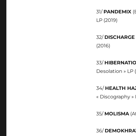
31/
PANDEMIX
(
LP (2019)
32/
DISCHARGE
(2016)
33/
HIBERNATI
Desolation » LP 
34/
HEALTH HA
« Discography » 
35/
MOLISMA
(A
36/
DEMOKHRA