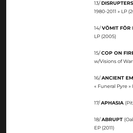
13/
DISRUPTER
1980-2011 » LP (2
14/
VÖMIT FÖR
LP (2005)
15/
COP ON FIR
w/Visions of War
16/
ANCIENT E
« Funeral Pyre » 
17/
APHASIA
(Pi
18/
ABRUPT
(Oa
EP (2011)