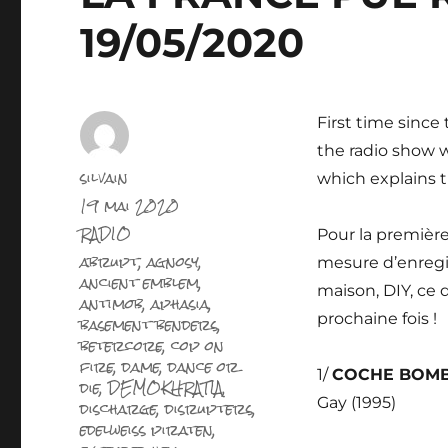
19/05/2020
First time since
the radio show wi
Auteur
silvain
which explains t
Publié
19 mai 2020
le
Catégories
RADIO
Pour la première 
Étiquettes
abrupt
,
agnosy
,
mesure d’enregist
ancient emblem
,
maison, DIY, ce 
antimob
,
aphasia
,
basement benders
,
prochaine fois !
betercore
,
cop on
fire
,
dame
,
dance or
1/
COCHE BOM
die
,
DEMOKHRATIA
,
discharge
,
disrupters
,
Gay (1995)
edelweiss piraten
,