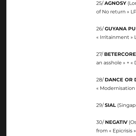
25/
AGNOSY
(Lo
of No return » LP
26/
GUYANA PU
« Irritainment »
27/
BETERCORE
an asshole » + «
28/
DANCE OR 
« Modernisation 
29/
SIAL
(Singapo
30/
NEGATIV
(Os
from « Epicrisis 