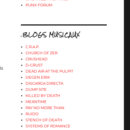
PUNX FORUM
.BLOGS MUSICAUX
C.R.A.P.
CHURCH OF ZER
CRUSHEAD
D-CRUST
is
DEAD AIR AT THE PULPIT
DEGEN ERIK
DISCARGA DIRECTA
DUMP SITE
e
KILLED BY DEATH
MEANTIME
PAY NO MORE THAN
RUIDO
STENCH OF DEATH
SYSTEMS OF ROMANCE