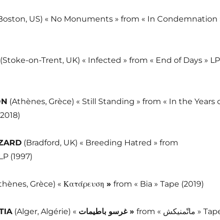
Boston, US) « No Monuments » from « In Condemnation 
(Stoke-on-Trent, UK) « Infected » from « End of Days » LP
ON
(Athènes, Grèce) « Still Standing » from « In the Years 
(2018)
ZARD
(Bradford, UK) « Breeding Hatred » from
LP (1997)
thènes, Grèce) « Κατάρευση
»
from « Bia » Tape (2019)
TIA
(Alger, Algérie) «
باطيمات
غرسو
»
from « ماتّمنيكش » Tape