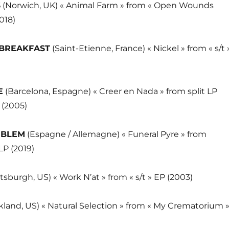
S
(Norwich, UK) « Animal Farm » from « Open Wounds
018)
 BREAKFAST
(Saint-Etienne, France) « Nickel » from « s/t 
E
(Barcelona, Espagne) « Creer en Nada » from split LP
 (2005)
MBLEM
(Espagne / Allemagne) « Funeral Pyre » from
LP (2019)
ttsburgh, US) « Work N’at » from « s/t » EP (2003)
kland, US) « Natural Selection » from « My Crematorium 