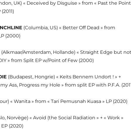
ndon, UK) « Deceived by Disguise » from « Past the Point
 (2011)
NCHLINE
(Columbia, US) « Better Off Dead » from
 LP (2000)
(Alkmaar/Amsterdam, Hollande) « Straight Edge but no
 DIY » from Split EP w/Point of Few (2000)
DIE
(Budapest, Hongrie) « Keits Bennem Undort ! » +
my Ass, Progress my Hole » from split EP with P.F.A. (201
ur) « Wanita » from « Tari Pemusnah Kuasa » LP (2020)
lo, Norvège) « Avoid (the Social Radiation » + « Work »
» EP (2020)