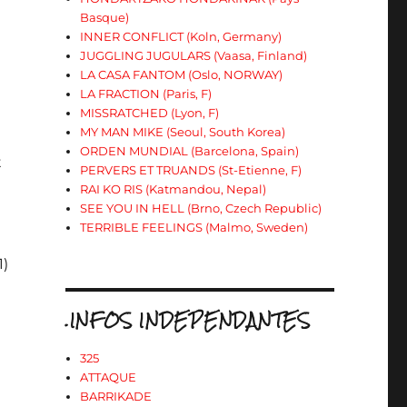
Basque)
INNER CONFLICT (Koln, Germany)
JUGGLING JUGULARS (Vaasa, Finland)
LA CASA FANTOM (Oslo, NORWAY)
LA FRACTION (Paris, F)
MISSRATCHED (Lyon, F)
MY MAN MIKE (Seoul, South Korea)
ORDEN MUNDIAL (Barcelona, Spain)
t
PERVERS ET TRUANDS (St-Etienne, F)
RAI KO RIS (Katmandou, Nepal)
SEE YOU IN HELL (Brno, Czech Republic)
TERRIBLE FEELINGS (Malmo, Sweden)
1)
.INFOS INDEPENDANTES
325
ATTAQUE
BARRIKADE