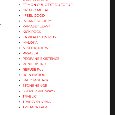
ET MON CUL C'EST DU TOFU ?
GRITA O MUERE
I FEEL GOOD
INSANE SOCIETY
»
KAMASET LEVYT
KICK ROCK
LA VIDA ES UN MUS
MALOKA
NIKT NIC NIE WIE
PASAZER
PROFANE EXISTENCE
PUNK DISTRO
REFUSE Rds
RUIN NATION
SABOTAGE Rds
STONEHENGE
SUBVERSIVE WAYS
TRABUC
TRANZOPHOBIA
»
TRUJACA FALA