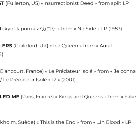
ST
(Fullerton, US) «Insurrectionist Deed » from split LP
Tokyo, Japon) « バカコケ » from « No Side » LP (1983)
LERS
(Guildford, UK) « Ice Queen » from « Aural
4)
(Élancourt, France) « Le Prédateur Isolé » from « Je conna
 Le Prédateur Isolé » 12 » (2001)
LLED ME
(Paris, France) « Kings and Queens » from « Fak
)
kholm, Suède) « This is the End » from « …In Blood » LP