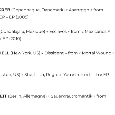
GREB
(Copenhague, Danemark) « Aaarrrggh » from
EP » EP (2005)
(Guadalajara, Mexique) « Esclavos » from « Mexicanos Al
» EP (2010)
HELL
(New York, US) « Dissident » from « Mortal Wound »
kton, US) « She, Lilith, Regrets You » from « Lilith » EP
EIT
(Berlin, Allemagne) « Sauerkrautromantik » from