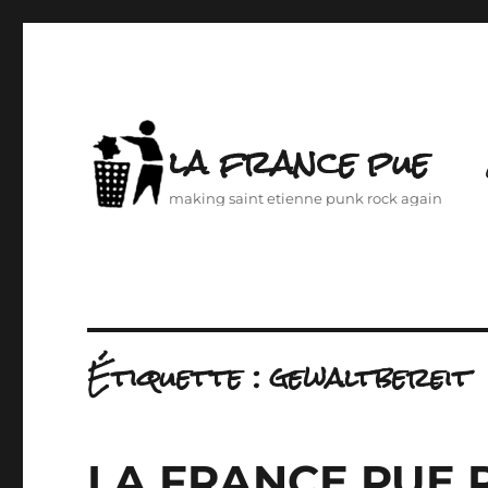
la france pue
making saint etienne punk rock again
Étiquette :
gewaltbereit
LA FRANCE PUE