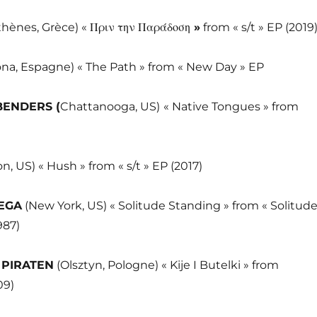
hènes, Grèce) « Πριν την Παράδοση
»
from « s/t » EP (2019
ona, Espagne) « The Path » from « New Day » EP
ENDERS (
Chattanooga, US)
« Native Tongues » from
n, US) « Hush » from « s/t » EP (2017)
EGA
(New York, US) « Solitude Standing » from « Solitud
987)
 PIRATEN
(Olsztyn, Pologne) « Kije I Butelki » from
09)