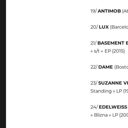
19/
ANTIMOB
(At
20/
LUX
(Barcel
21/
BASEMENT B
« s/t »
EP (2015)
22/
DAME
(Bosto
23/
SUZANNE V
Standing » LP (1
24/
EDELWEISS
« Blizna » LP (20