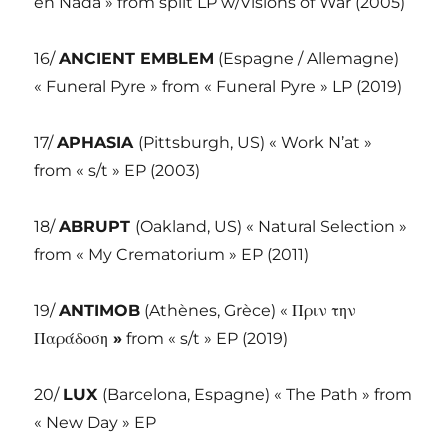
en Nada » from split LP w/Visions of War (2005)
16/
ANCIENT EMBLEM
(Espagne / Allemagne)
« Funeral Pyre » from « Funeral Pyre » LP (2019)
17/
APHASIA
(Pittsburgh, US) « Work N’at »
from « s/t » EP (2003)
18/
ABRUPT
(Oakland, US) « Natural Selection »
from « My Crematorium » EP (2011)
19/
ANTIMOB
(Athènes, Grèce) « Πριν την
Παράδοση
»
from « s/t » EP (2019)
20/
LUX
(Barcelona, Espagne) « The Path » from
« New Day » EP