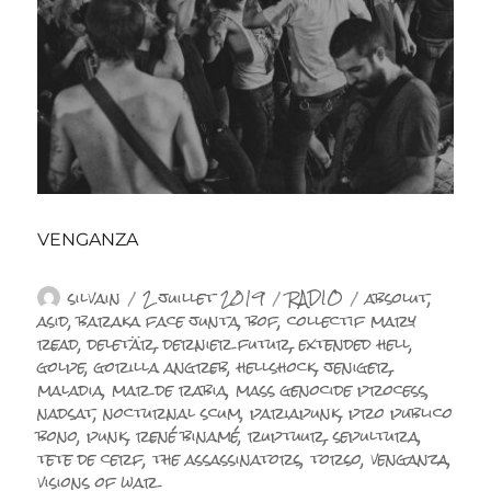
VENGANZA
Auteur
Publié
Catégories
Étiquettes
silvain
2 juillet 2019
RADIO
absolut
,
le
asid
,
baraka face junta
,
bof
,
collectif mary
read
,
deletär
,
dernier futur
,
extended hell
,
golpe
,
gorilla angreb
,
hellshock
,
jeniger
,
maladia
,
mar de rabia
,
mass genocide process
,
nadsat
,
nocturnal scum
,
pariapunk
,
pro publico
bono
,
punk
,
rené binamé
,
ruptuur
,
sepultura
,
tete de cerf
,
the assassinators
,
torso
,
venganza
,
visions of war