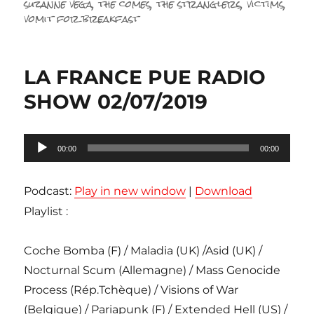
suzanne vega
,
the comes
,
the stranglers
,
victims
,
vomit for breakfast
LA FRANCE PUE RADIO
SHOW 02/07/2019
Lecteur
00:00
00:00
audio
Podcast:
Play in new window
|
Download
Playlist :
Coche Bomba (F) / Maladia (UK) /Asid (UK) /
Nocturnal Scum (Allemagne) / Mass Genocide
Process (Rép.Tchèque) / Visions of War
(Belgique) / Pariapunk (F) / Extended Hell (US) /