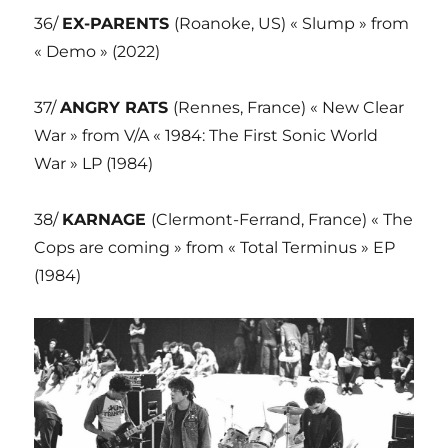
36/
EX-PARENTS
(Roanoke, US) « Slump » from
« Demo » (2022)
37/
ANGRY RATS
(Rennes, France) « New Clear
War » from V/A « 1984: The First Sonic World
War » LP (1984)
38/
KARNAGE
(Clermont-Ferrand, France) « The
Cops are coming » from « Total Terminus » EP
(1984)