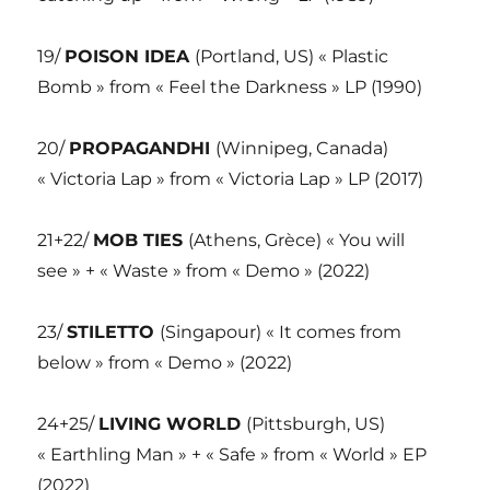
19/
POISON IDEA
(Portland, US) « Plastic
Bomb » from « Feel the Darkness » LP (1990)
20/
PROPAGANDHI
(Winnipeg, Canada)
« Victoria Lap » from « Victoria Lap » LP (2017)
21+22/
MOB TIES
(Athens, Grèce) « You will
see » + « Waste » from « Demo » (2022)
23/
STILETTO
(Singapour) « It comes from
below » from « Demo » (2022)
24+25/
LIVING WORLD
(Pittsburgh, US)
« Earthling Man » + « Safe » from « World » EP
(2022)