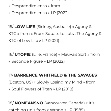
« Desprendimiento » from
« Desprendimiento » LP (2022)
15/
LOW LIFE
(Sidney, Australie) « Agony &
XTC » from « From Squats to Lots : The Agony &
XTC of Low Life » LP (2021)
16/
UTOPIE
(Lille, France) « Mauvais Sort » from
« Seconde Figure » LP (2022)
17/
BARRENCE WHITFIELD & THE SAVAGES
(Boston, US) « Slowly Losing my Mind » from
« Soul Flowers of Titan » LP (2018)
18/
NOMEANSNO
(Vancouver, Canada) « It’s
catching up » from « Wrong » LP (1989)