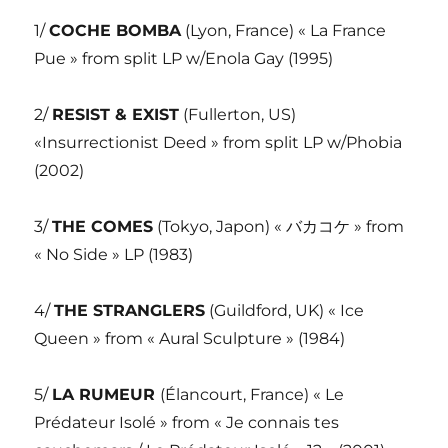
1/
COCHE BOMBA
(Lyon, France) « La France
Pue » from split LP w/Enola Gay (1995)
2/
RESIST & EXIST
(Fullerton, US)
«Insurrectionist Deed » from split LP w/Phobia
(2002)
3/
THE COMES
(Tokyo, Japon) « バカコケ » from
« No Side » LP (1983)
4/
THE STRANGLERS
(Guildford, UK) « Ice
Queen » from « Aural Sculpture » (1984)
5/
LA RUMEUR
(Élancourt, France) « Le
Prédateur Isolé » from « Je connais tes