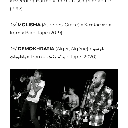
« Breeding Hatred » from « Discography » LP
(1997)
35/
MOLISMA
(Athènes, Grèce) « Κατάρευση
»
from « Bia » Tape (2019)
36/
DEMOKHRATIA
(Alger, Algérie) «
غرسو
باطيمات
»
from « ماتّمنيكش » Tape (2020)