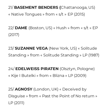
21/
BASEMENT BENDERS (
Chattanooga, US)
« Native Tongues » from « s/t »
EP (2015)
22/
DAME
(Boston, US) « Hush » from « s/t » EP
(2017)
23/
SUZANNE VEGA
(New York, US) « Solitude
Standing » from « Solitude Standing » LP (1987)
24/
EDELWEISS PIRATEN
(Olsztyn, Pologne)
« Kije I Butelki » from « Blizna » LP (2009)
25/
AGNOSY
(London, UK) « Deceived by
Disguise » from « Past the Point of No return »
LP (2011)