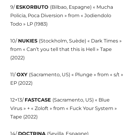
9/
ESKORBUTO
(Bilbao, Espagne) « Mucha
Policia, Poca Diversion » from « Jodiendolo
Todo » LP (1983)
10/
NUKIES
(Stockholm, Suède) « Dark Times »
from « Can’t you tell that this is Hell » Tape
(2022)
11/
OXY
(Sacramento, US) « Plunge » from « s/t »
EP (2022)
12+13/
FASTCASE
(Sacramento, US) « Blue
Virus » + « Zoloft » from « Fuck Your System »
Tape (2022)
14/
DOCTRINA
(Sevilla, Espagne)