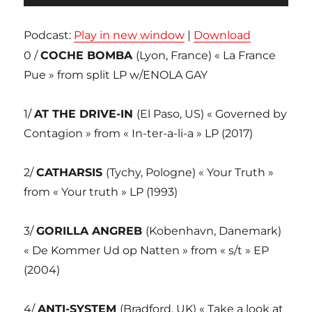
audio
Podcast:
Play in new window
|
Download
0 /
COCHE BOMBA
(Lyon, France) « La France
Pue » from split LP w/ENOLA GAY
1/
AT THE DRIVE-IN
(El Paso, US) « Governed by
Contagion » from « In-ter-a-li-a » LP (2017)
2/
CATHARSIS
(Tychy, Pologne) « Your Truth »
from « Your truth » LP (1993)
3/
GORILLA ANGREB
(Kobenhavn, Danemark)
« De Kommer Ud op Natten » from « s/t » EP
(2004)
4/
ANTI-SYSTEM
(Bradford, UK) « Take a look at