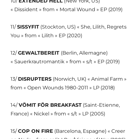
10/
EXTENDED HELL
(New York, US)
« Dissident » from « Mortal Wound » EP (2019)
11/
SISSYFIT
(Stockton, US) « She, Lilith, Regrets
You » from « Lilith » EP (2020)
12/
GEWALTBEREIT
(Berlin, Allemagne)
« Sauerkrautromantik » from « s/t » EP (2019)
13/
DISRUPTERS
(Norwich, UK) « Animal Farm »
from « Open Wounds 1980-2011 » LP (2018)
14/
VÖMIT FÖR BREAKFAST
(Saint-Etienne,
France) « Nickel » from « s/t » LP (2005)
15/
COP ON FIRE
(Barcelona, Espagne) « Creer