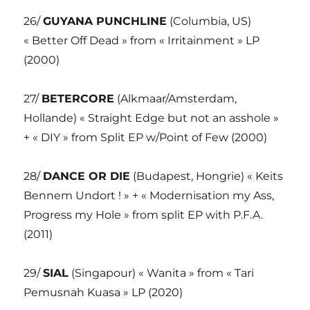
26/
GUYANA PUNCHLINE
(Columbia, US)
« Better Off Dead » from « Irritainment » LP
(2000)
27/
BETERCORE
(Alkmaar/Amsterdam,
Hollande) « Straight Edge but not an asshole »
+ « DIY » from Split EP w/Point of Few (2000)
28/
DANCE OR DIE
(Budapest, Hongrie) « Keits
Bennem Undort ! » + « Modernisation my Ass,
Progress my Hole » from split EP with P.F.A.
(2011)
29/
SIAL
(Singapour) « Wanita » from « Tari
Pemusnah Kuasa » LP (2020)